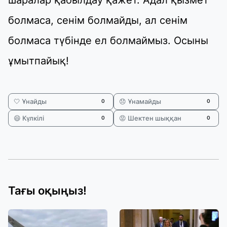
шаралар қабылдау қажет. Адал қызмет
болмаса, сенім болмайды, ал сенім
болмаса түбінде ел болмаймыз. Осыны
ұмытпайық!
🤍 Ұнайды
😞 Ұнамайды
0
0
😄 Күлкілі
😡 Шектен шыққан
0
0
Тағы оқыңыз!