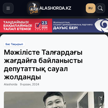
ALASHORDA.KZ
RU
Бас Тақырып
Мәжілісте Талғардағы
жағдайға байланысты
депутаттық сауал
жолданды
Alashorda
9 қазан, 2024