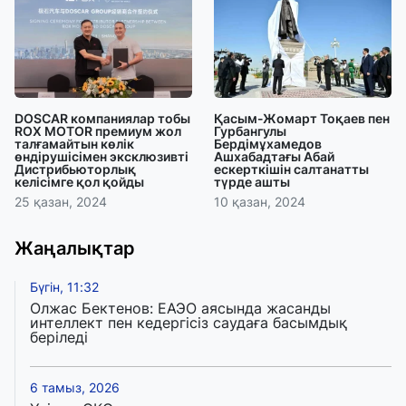
DOSCAR компаниялар тобы
Қасым-Жомарт Тоқаев пен
ROX MOTOR премиум жол
Гурбангулы
талғамайтын көлік
Бердімұхамедов
өндірушісімен эксклюзивті
Ашхабадтағы Абай
Дистрибьюторлық
ескерткішін салтанатты
келісімге қол қойды
түрде ашты
25 қазан, 2024
10 қазан, 2024
Жаңалықтар
Бүгін, 11:32
Олжас Бектенов: ЕАЭО аясында жасанды
интеллект пен кедергісіз саудаға басымдық
беріледі
6 тамыз, 2026