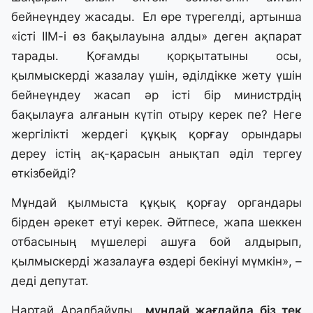
бейнеүндеу жасады. Ел өре түрегелді, артынша
«істі ІІМ-і өз бақылауына алды» деген ақпарат
тарады. Қоғамды қорқытатыны осы,
қылмыскерді жазалау үшін, әділдікке жету үшін
бейнеүндеу жасап әр істі бір министрдің
бақылауға алғанын күтіп отыру керек пе? Неге
жергілікті жердегі құқық қорғау орындары
дереу істің ақ-қарасын анықтап әділ тергеу
өткізбейді?
Мұндай қылмыста құқық қорғау органдары
бірден әрекет етуі керек. Әйтпесе, жапа шеккен
отбасының мүшелері ашуға бой алдырып,
қылмыскерді жазалауға өздері бекінуі мүмкін», –
деді депутат.
Нартай Аралбайұлы
мұндай жағдайда біз тек