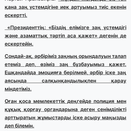
қана заң үстемдігіне иек артуымыз тиіс екенін
ескертті.
«Президенттің: «
Біздің елімізге заң үстемдігі
және азаматтық тәртіп аса қажет» дегенін де
ескертейін.
Сондай-ақ, әрбіріміз заңның орындалуын талап
етеміз деп, өзіміз заң бұзбауымыз қажет.
Ешқандайда эмоцияға берілмей, әрбір іске заң
аясында салқынқандылықпен қарау
міндетіміз.
Оған қоса мемлекеттік деңгейде полиция мен
құқық қорғау органдарына деген сенімділікті
арттыратын жұмыстарды іске асыру маңызды
деп білемін.