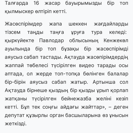
Талғарда 16 жасар бауырымызды бір топ
қылмыскер өлтіріп кетті.
Жасөспірімдер жапа шеккен жағдайларды
тізсем таңды таңға ұруға тура келеді:
қыркүйекте Павлодар облысының Кенжекөл
ауылында бір топ бұзақы бір жасөспірімді
аяусыз сабап тастады. Ақтауда жасөпірімдердің
жаппай төбелесі түсірілген видео тарады осы
аптада, ол жерде топ-топқа бөлінген балалар
бір-бірін аяусыз сабап жатыр. Артынша сол
Ақтауда бірнеше қыздың бір қызды ұрып қорлап
жатқаны түсірілген бейнежазба желіні кезіп
кетті. Бұл тек соңғы айдағы жайттар», – деген
депутат құзырлы орган басшыларына өз ұнысын
жеткізді.