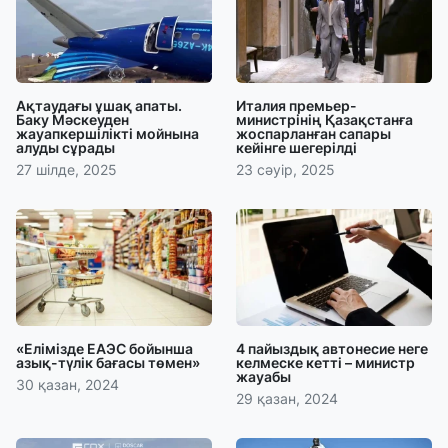
Ақтаудағы ұшақ апаты.
Италия премьер-
Баку Мәскеуден
министрінің Қазақстанға
жауапкершілікті мойнына
жоспарланған сапары
алуды сұрады
кейінге шегерілді
27 шілде, 2025
23 сәуір, 2025
«Елімізде ЕАЭС бойынша
4 пайыздық автонесие неге
азық-түлік бағасы төмен»
келмеске кетті – министр
жауабы
30 қазан, 2024
29 қазан, 2024