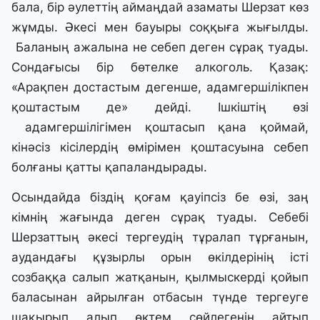
бала, бір әулеттің аймаңдай азаматы Шерзат көз
жұмды. Әкесі мен бауыры соққыға жығылды.
Баланың ажалына не себеп деген сұрақ туады.
Сондағысы бір бөтелке алкоголь. Қазақ:
«Арақпен достастым дегенше, адамгершілікпен
қоштастым де» дейді. Ішкіштің өзі
адамгершілігімен қоштасып қана қоймай,
кінәсіз кісілердің өмірімен қоштасуына себеп
болғаны қатты қапаландырады.
Осындайда біздің қоғам қауіпсіз бе өзі, заң
кімнің жағында деген сұрақ туады. Себебі
Шерзаттың әкесі тергеудің тұралап тұрғанын,
аудандағы құзырлы орын өкілдерінің істі
созбаққа салып жатқанын, қылмыскерді қойып
баласынан айрылған отбасын түнде тергеуге
шақырып алып өктем сөйлегенін айтып