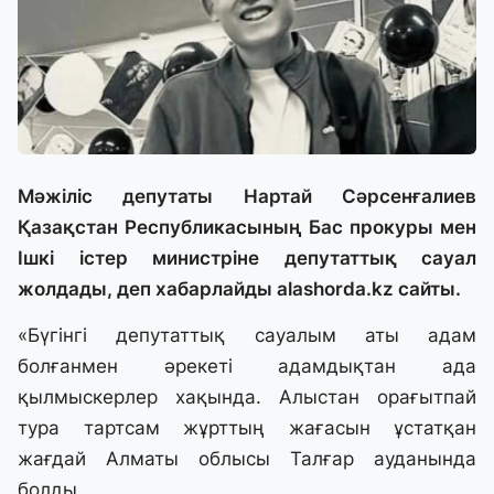
Мәжіліс депутаты Нартай Сәрсенғалиев
Қазақстан Республикасының Бас прокуры мен
Ішкі істер министріне депутаттық сауал
жолдады, деп хабарлайды
alashorda.kz
сайты.
«Бүгінгі депутаттық сауалым аты адам
болғанмен әрекеті адамдықтан ада
қылмыскерлер хақында. Алыстан орағытпай
тура тартсам жұрттың жағасын ұстатқан
жағдай Алматы облысы Талғар ауданында
болды.