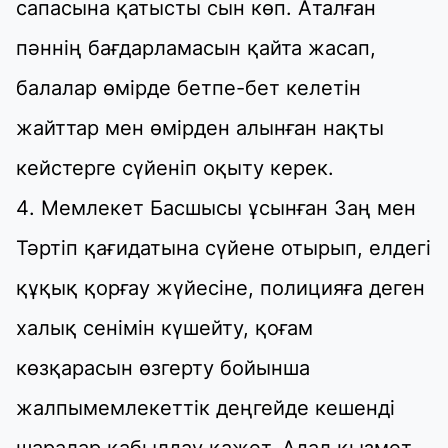
сапасына қатысты сын көп. Аталған
пәннің бағдарламасын қайта жасап,
балалар өмірде бетпе-бет келетін
жайттар мен өмірден алынған нақты
кейстерге сүйеніп оқыту керек.
Мемлекет Басшысы ұсынған Заң мен
Тәртіп қағидатына сүйене отырып, елдегі
құқық қорғау жүйесіне, полицияға деген
халық сенімін күшейту, қоғам
көзқарасын өзгерту бойынша
жалпымемлекеттік деңгейде кешенді