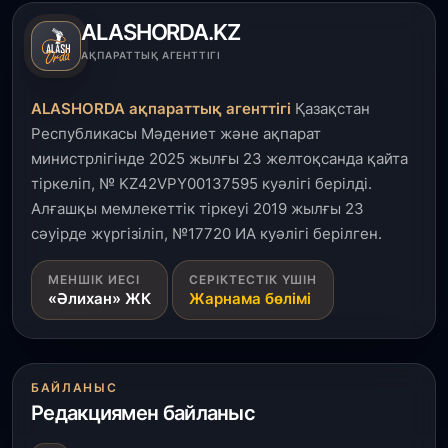
ALASHORDA.KZ
3 тамыз, 2026
АҚПАРАТТЫҚ АГЕНТТІГІ
Қызылордада 300 орындық аурухана,
Президенттік кітапхана және жаңа театр
ALASHORDA ақпараттық агенттігі
Қазақстан
салынып жатыр
Республикасы Мәдениет және ақпарат
министрлігінде 2025 жылғы 23 желтоқсанда қайта
1 тамыз, 2026
тіркеліп, № KZ42VPY00137595 куәлігі берілді.
Кинопоиск Қазақстан азаматтарының ең
танымал онлайн-кинотеатрына айналды
Алғашқы мемлекеттік тіркеуі 2019 жылғы 23
сәуірде жүргізіліп, №17720 ИА куәлігі берілген.
31 шілде, 2026
МЕНШІК ИЕСІ
СЕРІКТЕСТІК ҮШІН
Ақмола облысындағы кездесуде кәсіпкерлер мен
«Әлихан» ЖК
Жарнама бөлімі
ұстаздар «Әділет» партиясына өз ұсыныстарын
айтты
31 шілде, 2026
БАЙЛАНЫС
ҚР Президенті Орталық Азия елдеріне
Редакциямен байланыс
ұзақмерзімді ынтымақтастық жоспарын әзірлеуді
ұсынды