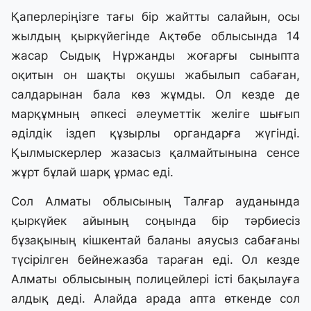
Қаперлеріңізге тағы бір жайтты салайын, осы
жылдың қыркүйегінде Ақтөбе облысында 14
жасар Сыдық Нұржанды жоғарғы сыныпта
оқитын он шақты оқушы жабылып сабаған,
салдарынан бала көз жұмды. Ол кезде де
марқұмның әпкесі әлеуметтік желіге шығып
әділдік іздеп құзырлы органдарға жүгінді.
Қылмыскерлер жазасыз қалмайтынына сенсе
жұрт бұлай шарқ ұрмас еді.
Сол Алматы облысының Талғар ауданында
қыркүйек айының соңында бір тәрбиесіз
бұзақының кішкентай баланы аяусыз сабағаны
түсірілген бейнежазба тараған еді. Ол кезде
Алматы облысының полицейлері істі бақылауға
алдық деді. Алайда арада апта өткенде сол