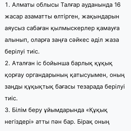
Алматы облысы Талғар ауданында 16
жасар азаматты өлтірген, жақындарын
аяусыз сабаған қылмыскерлер қамауға
алынып, оларға заңға сәйкес әділ жаза
берілуі тиіс.
Аталған іс бойынша барлық құқық
қорғау органдарының қатысуымен, оның
заңды құқықтық бағасы тезарада берілуі
тиіс.
Білім беру ұйымдарында «Құқық
негіздері» атты пән бар. Бірақ оның