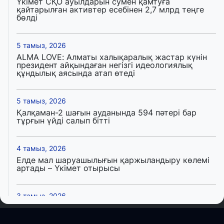
Үкімет СҚО ауылдарын сумен қамтуға
қайтарылған активтер есебінен 2,7 млрд теңге
бөлді
5 тамыз, 2026
ALMA LOVE: Алматы халықаралық жастар күнін
президент айқындаған негізгі идеологиялық
құндылық аясында атап өтеді
5 тамыз, 2026
Қалқаман-2 шағын ауданында 594 пәтері бар
тұрғын үйді салып бітті
4 тамыз, 2026
Елде мал шаруашылығын қаржыландыру көлемі
артады – Үкімет отырысы
3 тамыз, 2026
Өңірлерде жаңа вокзалдар, су құбыры,
логистикалық хаб және тұрғын үйлер
пайдалануға берілді