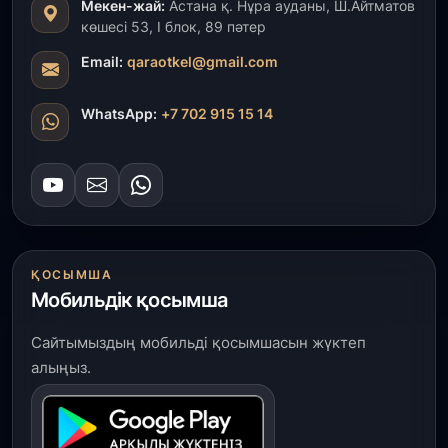
Мекен-жай:
Астана қ. Нұра ауданы, Ш.Айтматов
көшесі 53, І блок, 89 пәтер
31 шілде, 2026
«Ауыл аманаты»: Түркістанда 30,2 млрд теңгеге
Email:
qaraotkel@gmail.com
4 223 жоба қаржыландырылды
WhatsApp:
+7 702 915 15 14
31 шілде, 2026
Президент тапсырмасы орындалды: Шардара
толық ауыз сумен қамтылды
30 шілде, 2026
Түркістанда «Арыс-2» және Темір ауылының
теміржол вокзалдары пайдалануға берілді
ҚОСЫМША
Мобильдік қосымша
30 шілде, 2026
Сайтымыздың мобильді қосымшасын жүктеп
Қордайлық қыз-келіншектер ұлттық нақыштағы
креативті бұйымдар шығаруда
алыңыз.
29 шілде, 2026
Сарыарқа ауданында «Заң түні» әлеуметтік