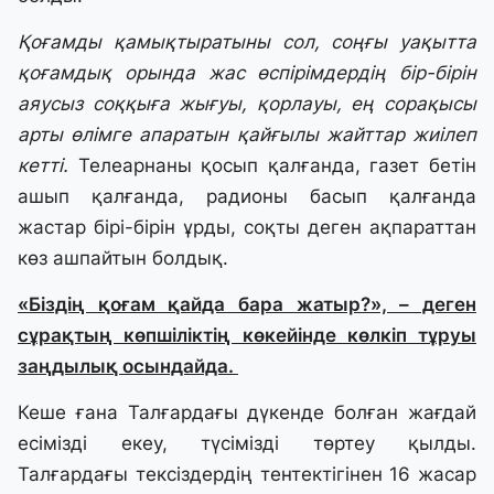
Қоғамды қамықтыратыны сол, соңғы уақытта
қоғамдық орында жас өспірімдердің бір-бірін
аяусыз соққыға жығуы, қорлауы, ең сорақысы
арты өлімге апаратын қайғылы жайттар жиілеп
кетті.
Телеарнаны қосып қалғанда, газет бетін
ашып қалғанда, радионы басып қалғанда
жастар бірі-бірін ұрды, соқты деген ақпараттан
көз ашпайтын болдық.
«Біздің қоғам қайда бара жатыр?», – деген
сұрақтың көпшіліктің көкейінде көлкіп тұруы
заңдылық осындайда.
Кеше ғана Талғардағы дүкенде болған жағдай
есімізді екеу, түсімізді төртеу қылды.
Талғардағы тексіздердің тентектігінен 16 жасар