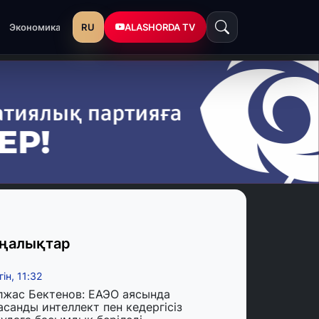
RU
ALASHORDA TV
Экономика
ңалықтар
гін, 11:32
лжас Бектенов: ЕАЭО аясында
асанды интеллект пен кедергісіз