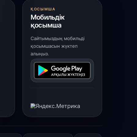
 шілде, 2026
ҚОСЫМША
Мобильдік
үркістан облысында 25 медициналық
ысан салынып жатыр
қосымша
Сайтымыздың мобильді
 шілде, 2026
қосымшасын жүктеп
асым-Жомарт Тоқаев жаңадан
ағайындалған елші Әлібек Бақаевты
алыңыз.
абылдады
 шілде, 2026
үркістан облысында биологиялық
лсенді қоспалар өндіретін заманауи
ауыттың құрылысы басталды
 шілде, 2026
қтау аспанындағы дрон-шоу:
Әділет» партиясының өңірлік сапары
әресіне жетті