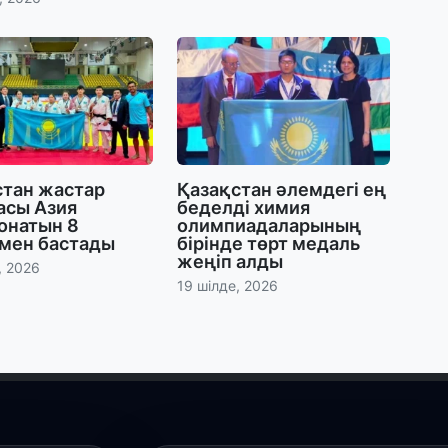
30
Т
а
па
30
Қ
стан жастар
Қазақстан әлемдегі ең
н
асы Азия
беделді химия
ш
онатын 8
олимпиадаларының
мен бастады
бірінде төрт медаль
жеңіп алды
, 2026
29
19 шілде, 2026
С
ә
29
Қ
ұ