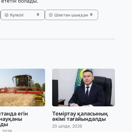
 ететін болады.
31
А
😄 Күлкілі
😡 Шектен шыққан
0
0
к
п
31
Қ
ұ
ж
31
«
м
қ
31
танда егін
Теміртау қаласының
П
 науқаны
әкімі тағайындалды
Ш
лды
20 шілде, 2026
, 2026