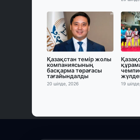
Қазақстан темір жолы
Қазақ
компаниясының
құрам
басқарма төрағасы
чемпи
тағайындалды
жүлде
20 шілде, 2026
19 шілде