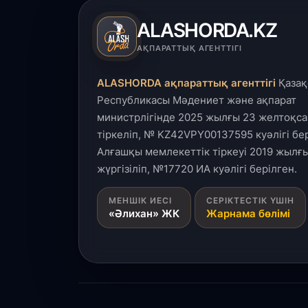
ALASHORDA.KZ
АҚПАРАТТЫҚ АГЕНТТІГІ
ALASHORDA ақпараттық агенттігі
Қазақ
Республикасы Мәдениет және ақпарат
министрлігінде 2025 жылғы 23 желтоқса
тіркеліп, № KZ42VPY00137595 куәлігі бер
Алғашқы мемлекеттік тіркеуі 2019 жылғы
жүргізіліп, №17720 ИА куәлігі берілген.
МЕНШІК ИЕСІ
СЕРІКТЕСТІК ҮШІН
«Әлихан» ЖК
Жарнама бөлімі