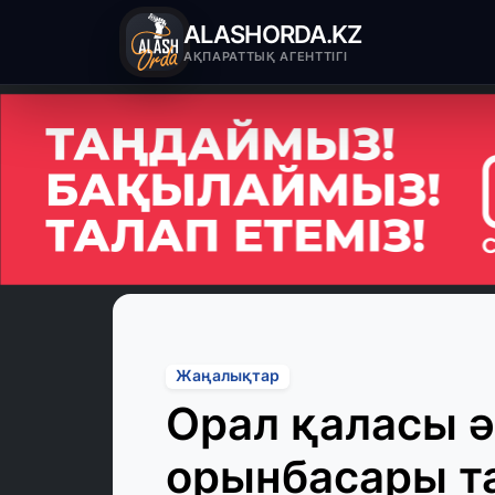
ALASHORDA.KZ
АҚПАРАТТЫҚ АГЕНТТІГІ
Жаңалықтар
Орал қаласы ә
орынбасары т