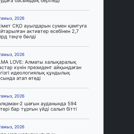
аудаға басымдық беріледі
тамыз, 2026
кімет СҚО ауылдарын сумен қамтуға
йтарылған активтер есебінен 2,7
лрд теңге бөлді
тамыз, 2026
LMA LOVE: Алматы халықаралық
астар күнін президент айқындаған
егізгі идеологиялық құндылық
сында атап өтеді
тамыз, 2026
алқаман-2 шағын ауданында 594
тері бар тұрғын үйді салып бітті
тамыз, 2026