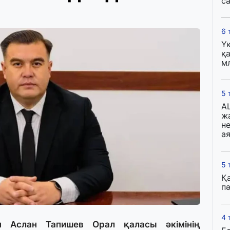
с
6 
Ү
қа
м
5 
A
ж
н
ая
5 
Қ
пә
4 
ен Аслан Тапишев Орал қаласы әкімінің