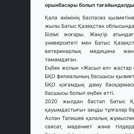
орынбасары болып тағайындалды
Қала әкімінің баспасөз қызметін
жылы Батыс Қазақстан облысында 
Білімі жоғары. Жәңгір атында
университеті мен Батыс Қазақст
ветеринарлық медицина жә
тәмамдаған.
Еңбек жолын «Жасыл ел» жастар
БҚО филиалының басшысы қызметі
БҚО қоғамдық даму басқармас
басшысы болып еңбек етті.
2020 жылдан бастап Батыс Қа
қауымдастығы» заңды тұлғалар бір
Аслан Тапишев қалалық жұмыспен 
саясат, мәдениет және тілде