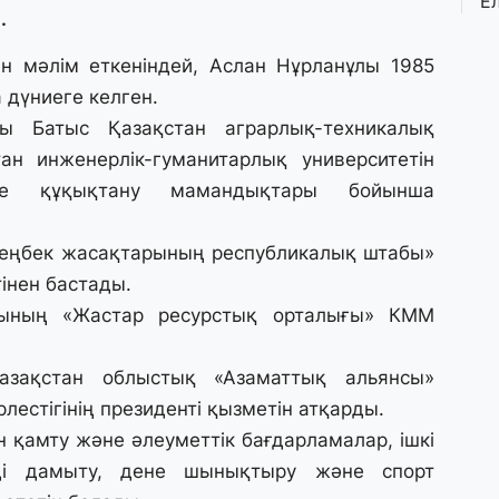
Е
.
қ
о
ен мәлім еткеніндей, Аслан Нұрланұлы 1985
дүниеге келген.
3 
ғы Батыс Қазақстан аграрлық-техникалық
Ө
л
ан инженерлік-гуманитарлық университетін
па
не құқықтану мамандықтары бойынша
3 
 еңбек жасақтарының республикалық штабы»
Қ
нен бастады.
П
т
ының «Жастар ресурстық орталығы» КММ
зақстан облыстық «Азаматтық альянсы»
1 
К
лестігінің президенті қызметін атқарды.
е
қамту және әлеуметтік бағдарламалар, ішкі
а
рді дамыту, дене шынықтыру және спорт