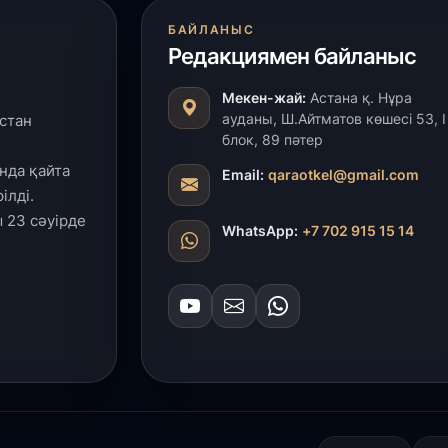
29
БАЙЛАНЫС
Редакциямен байланыс
Т
н
Мекен-жай:
Астана қ. Нұра
ауданы, Ш.Айтматов көшесі 53, І
стан
28
блок, 89 пәтер
Қ
нда қайта
т
Email:
qaraotkel@gmail.com
қ
ілді.
 23 сәуірде
WhatsApp:
+7 702 915 15 14
28
Т
бе
з
27
А
«
м