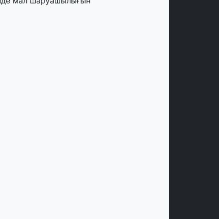
лде мал шаруашылығын
аржыландыру көлемі артады – Үкімет
тырысы
тамыз, 2026
ңірлерде жаңа вокзалдар, су құбыры,
огистикалық хаб және тұрғын үйлер
йдалануға берілді
тамыз, 2026
ызылордада 300 орындық аурухана,
резиденттік кітапхана және жаңа
еатр салынып жатыр
тамыз, 2026
инопоиск Қазақстан азаматтарының
ң танымал онлайн-кинотеатрына
йналды