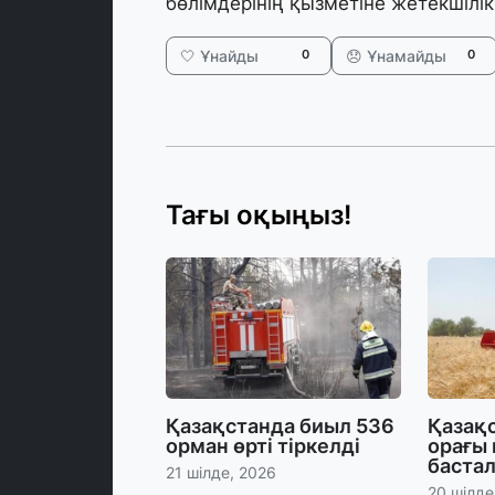
бөлімдерінің қызметіне жетекшілік
🤍 Ұнайды
😞 Ұнамайды
0
0
Тағы оқыңыз!
Қазақстанда биыл 536
Қазақс
орман өрті тіркелді
орағы
баста
21 шілде, 2026
20 шілде