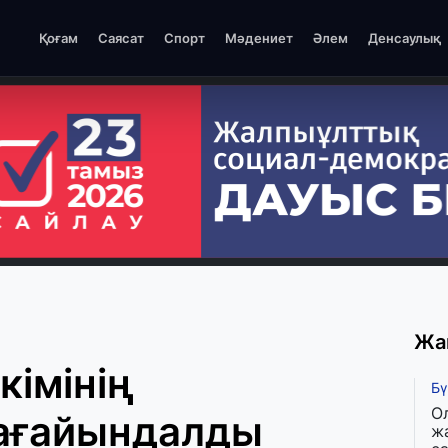
Қоғам
Саясат
Спорт
Мәдениет
Әлем
Денсаулық
Жа
кімінің
Бү
О
ағайындалды
ж