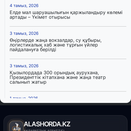
4 тамыз, 2026
Елде мал шаруашылығын қаржыландыру көлемі
артады – Үкімет отырысы
3 тамыз, 2026
Өңірлерде жаңа вокзалдар, су құбыры,
логистикалық хаб және тұрғын үйлер
пайдалануға берілді
3 тамыз, 2026
Қызылордада 300 орындық аурухана,
Президенттік кітапхана және жаңа театр
салынып жатыр
1 тамыз, 2026
Кинопоиск Қазақстан азаматтарының ең
танымал онлайн-кинотеатрына айналды
ALASHORDA.KZ
31 шілде, 2026
АҚПАРАТТЫҚ АГЕНТТІГІ