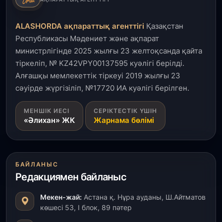
Ақмола облысындағы кездесуде кәсіпкерлер мен
ұстаздар «Әділет» партиясына өз ұсыныстарын
айтты
ALASHORDA ақпараттық агенттігі
Қазақстан
Республикасы Мәдениет және ақпарат
31 шілде, 2026
министрлігінде 2025 жылғы 23 желтоқсанда қайта
ҚР Президенті Орталық Азия елдеріне
тіркеліп, № KZ42VPY00137595 куәлігі берілді.
ұзақмерзімді ынтымақтастық жоспарын әзірлеуді
ұсынды
Алғашқы мемлекеттік тіркеуі 2019 жылғы 23
сәуірде жүргізіліп, №17720 ИА куәлігі берілген.
31 шілде, 2026
МЕНШІК ИЕСІ
СЕРІКТЕСТІК ҮШІН
«Ауыл аманаты»: Түркістанда 30,2 млрд теңгеге
«Әлихан» ЖК
Жарнама бөлімі
4 223 жоба қаржыландырылды
31 шілде, 2026
Президент тапсырмасы орындалды: Шардара
БАЙЛАНЫС
толық ауыз сумен қамтылды
Редакциямен байланыс
30 шілде, 2026
Мекен-жай:
Астана қ. Нұра ауданы, Ш.Айтматов
Түркістанда «Арыс-2» және Темір ауылының
көшесі 53, І блок, 89 пәтер
теміржол вокзалдары пайдалануға берілді