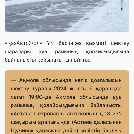
«ҚазАвтоЖол» ҰК баспасөз қызметі шектеу
шаралары ауа райының қолайсыздығына
байланысты қойылатынын айтты.
— Ақмола облысында көлік қозғалысын
шектеу туралы 2024 жылғы 9 қарашада
сағат 19:00–де Ақмола облысында ауа
райының қолайсыздығына байланысты
«Астана-Петропавл» автожолының 18-232
шақырым аралығында (Астана қаласынан
Щучинск қаласына дейін) көліктің барлық