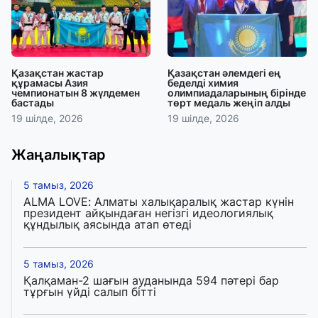
Қазақстан жастар
Қазақстан әлемдегі ең
құрамасы Азия
беделді химия
чемпионатын 8 жүлдемен
олимпиадаларының бірінде
бастады
төрт медаль жеңіп алды
19 шілде, 2026
19 шілде, 2026
Жаңалықтар
5 тамыз, 2026
ALMA LOVE: Алматы халықаралық жастар күнін
президент айқындаған негізгі идеологиялық
құндылық аясында атап өтеді
5 тамыз, 2026
Қалқаман-2 шағын ауданында 594 пәтері бар
тұрғын үйді салып бітті