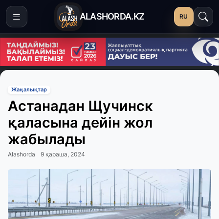
ALASHORDA.KZ
RU
Жаңалықтар
Астанадан Щучинск
қаласына дейін жол
жабылады
Alashorda
9 қараша, 2024