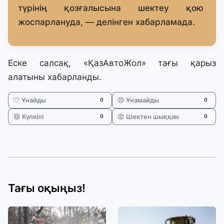
түрінің қозғалысына шектеу қою
жоспарлануда, — делінген хабарламада.
Еске салсақ, «ҚазАвтоЖол» тағы қарыз
алатыны
хабарланды.
🤍 Ұнайды
😞 Ұнамайды
0
0
😄 Күлкілі
😡 Шектен шыққан
0
0
Тағы оқыңыз!