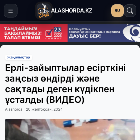
ALASHORDA.KZ
RU
Жаңалықтар
Ерлі-зайыптылар есірткіні
заңсыз өндірді және
сақтады деген күдікпен
ұсталды (ВИДЕО)
Alashorda
20 желтоқсан, 2024