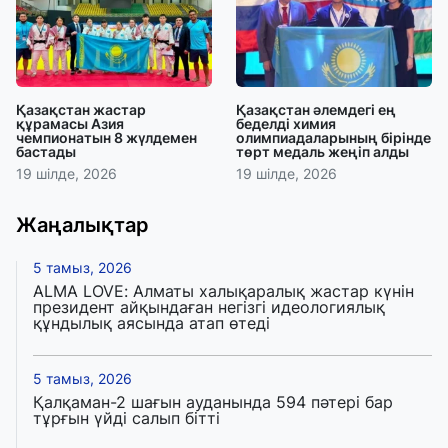
Қазақстан жастар
Қазақстан әлемдегі ең
құрамасы Азия
беделді химия
чемпионатын 8 жүлдемен
олимпиадаларының бірінде
бастады
төрт медаль жеңіп алды
19 шілде, 2026
19 шілде, 2026
Жаңалықтар
5 тамыз, 2026
ALMA LOVE: Алматы халықаралық жастар күнін
президент айқындаған негізгі идеологиялық
құндылық аясында атап өтеді
5 тамыз, 2026
Қалқаман-2 шағын ауданында 594 пәтері бар
тұрғын үйді салып бітті