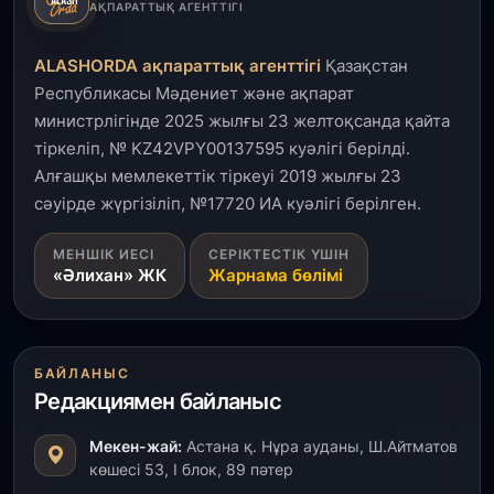
АҚПАРАТТЫҚ АГЕНТТІГІ
Ақмола облысындағы кездесуде кәсіпкерлер мен
ұстаздар «Әділет» партиясына өз ұсыныстарын
айтты
ALASHORDA ақпараттық агенттігі
Қазақстан
Республикасы Мәдениет және ақпарат
31 шілде, 2026
министрлігінде 2025 жылғы 23 желтоқсанда қайта
ҚР Президенті Орталық Азия елдеріне
тіркеліп, № KZ42VPY00137595 куәлігі берілді.
ұзақмерзімді ынтымақтастық жоспарын әзірлеуді
ұсынды
Алғашқы мемлекеттік тіркеуі 2019 жылғы 23
сәуірде жүргізіліп, №17720 ИА куәлігі берілген.
31 шілде, 2026
МЕНШІК ИЕСІ
СЕРІКТЕСТІК ҮШІН
«Ауыл аманаты»: Түркістанда 30,2 млрд теңгеге
«Әлихан» ЖК
Жарнама бөлімі
4 223 жоба қаржыландырылды
31 шілде, 2026
Президент тапсырмасы орындалды: Шардара
БАЙЛАНЫС
толық ауыз сумен қамтылды
Редакциямен байланыс
30 шілде, 2026
Мекен-жай:
Астана қ. Нұра ауданы, Ш.Айтматов
Түркістанда «Арыс-2» және Темір ауылының
көшесі 53, І блок, 89 пәтер
теміржол вокзалдары пайдалануға берілді