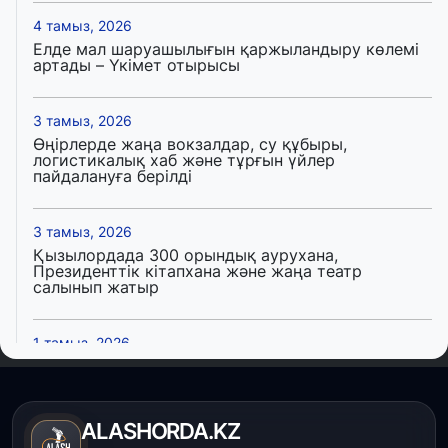
4 тамыз, 2026
Елде мал шаруашылығын қаржыландыру көлемі
артады – Үкімет отырысы
3 тамыз, 2026
Өңірлерде жаңа вокзалдар, су құбыры,
логистикалық хаб және тұрғын үйлер
пайдалануға берілді
3 тамыз, 2026
Қызылордада 300 орындық аурухана,
Президенттік кітапхана және жаңа театр
салынып жатыр
1 тамыз, 2026
Кинопоиск Қазақстан азаматтарының ең
танымал онлайн-кинотеатрына айналды
ALASHORDA.KZ
31 шілде, 2026