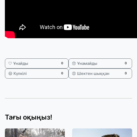
🤍 Ұнайды
😞 Ұнамайды
0
0
😄 Күлкілі
😡 Шектен шыққан
0
0
Тағы оқыңыз!