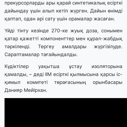
прекурсорларды ары қарай синтетикалық есірткі
дайындау үшін алып кетіп жүрген. Дайын өнімді
қаптап, одан әрі сату үшін орамалар жасаған.
Үйді тінту кезінде 270-ке жуық доза, сонымен
қатар қажетті компоненттер мен құрал-жабдық
тәркіленді. Тергеу амалдары жүргізілуде.
Сараптамалар тағайындалды.
Күдіктілер уақытша ұстау изоляторына
қамалды, – деді ІІМ есірткі қылмысына қарсы іс-
қимыл комитеті төрағасының орынбасары
Данияр Мейірхан.