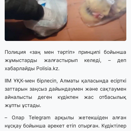
Полиция «заң мен тәртіп» принципі бойынша
жұмыстарды жалғастырып келеді, – деп
хабарлайды Polisia.kz.
ІІМ ҰҚК-мен бірлесіп, Алматы қаласында есірткі
заттарын заңсыз дайындаумен және сақтаумен
айналысты деген күдікпен жас отбасылық
жұпты ұстады.
– Олар Telegram арқылы жетекшіден алған
нұсқау бойынша әрекет етіп отырған. Күдіктілер