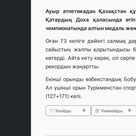
Ауыр атлетикадан Қазақстан 
Қатардың Доха қаласында өтіп
чемпионатында алтын медаль жеңі
Оған 73 келіге дейінгі салмақ д
сайыстың жалпы қорытындысы бо
көтерді. Айта кету керек, ол сер
рекордын жаңартты.
Екінші орынды өзбекстандық Бобур
Ал үшінші орын Түрікменстан сп
(127+171) келі.
🤍 Ұнайды
😞 Ұнамайды
0
0