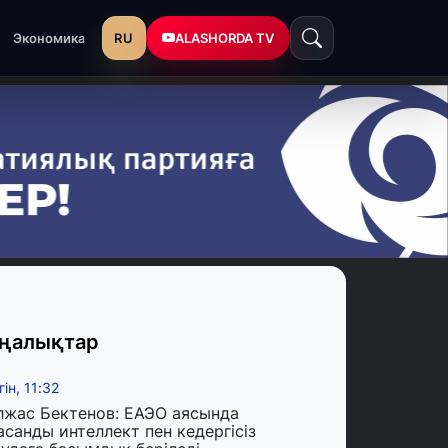
RU
ALASHORDA TV
Экономика
ңалықтар
гін, 11:32
лжас Бектенов: ЕАЭО аясында
асанды интеллект пен кедергісіз