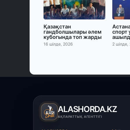
Қазақстан
Астан
гандболшылары әлем
спорт 
кубогында топ жарды
ашыл
16 шілде, 2026
2 шілде,
ALASHORDA.KZ
АҚПАРАТТЫҚ АГЕНТТІГІ