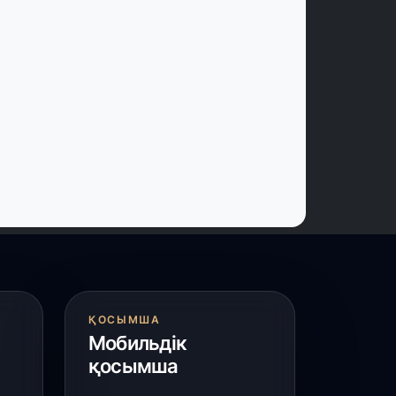
 шілде, 2026
үркістанда «Арыс-2» және Темір
уылының теміржол вокзалдары
йдалануға берілді
 шілде, 2026
ордайлық қыз-келіншектер ұлттық
ақыштағы креативті бұйымдар
ығаруда
 шілде, 2026
арыарқа ауданында «Заң түні»
леуметтік акциясы өтті
ҚОСЫМША
 шілде, 2026
Мобильдік
ордай ауданында 400-ге жуық бала
қосымша
лттық спортпен айналысып жүр»