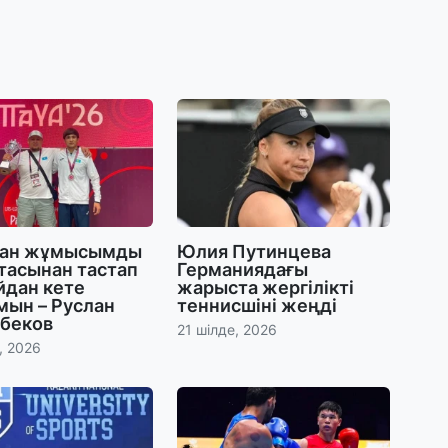
31
А
к
п
31
Қ
ұ
ж
ған жұмысымды
Юлия Путинцева
31
тасынан тастап
Германиядағы
«
йдан кете
жарыста жергілікті
м
мын – Руслан
теннисшіні жеңді
қ
беков
21 шілде, 2026
, 2026
31
П
Ш