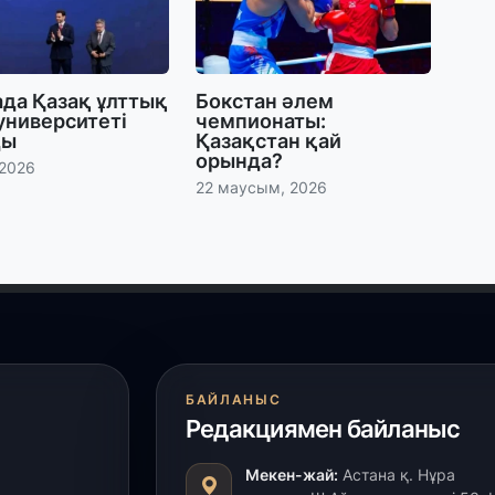
30
Т
а
па
ада Қазақ ұлттық
Бокстан әлем
университеті
чемпионаты:
ды
Қазақстан қай
орында?
30
 2026
22 маусым, 2026
Қ
н
ш
29
С
ә
БАЙЛАНЫС
29
Редакциямен байланыс
Қ
ұ
Мекен-жай:
Астана қ. Нұра