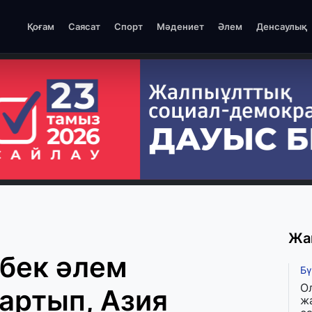
Қоғам
Саясат
Спорт
Мәдениет
Әлем
Денсаулық
Жа
бек әлем
Бү
О
артып, Азия
ж