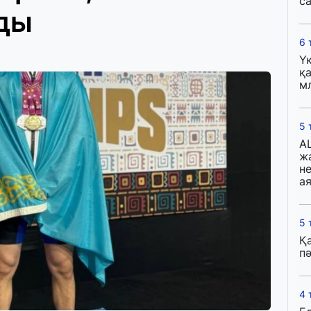
с
ды
6 
Ү
қа
м
5 
A
ж
н
ая
5 
Қ
пә
4 