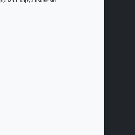
лде мал шаруашылығын
аржыландыру көлемі артады – Үкімет
тырысы
тамыз, 2026
ңірлерде жаңа вокзалдар, су құбыры,
огистикалық хаб және тұрғын үйлер
йдалануға берілді
тамыз, 2026
ызылордада 300 орындық аурухана,
резиденттік кітапхана және жаңа
еатр салынып жатыр
тамыз, 2026
инопоиск Қазақстан азаматтарының
ң танымал онлайн-кинотеатрына
йналды