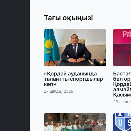
Тағы оқыңыз!
«Қордай ауданында
Баста
талантты спортшылар
бел ор
көп»
Қорда
алмай
27 шілде, 2026
Қасым
23 шілде