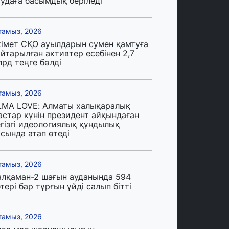
аудаға басымдық беріледі
тамыз, 2026
кімет СҚО ауылдарын сумен қамтуға
йтарылған активтер есебінен 2,7
лрд теңге бөлді
тамыз, 2026
LMA LOVE: Алматы халықаралық
астар күнін президент айқындаған
егізгі идеологиялық құндылық
сында атап өтеді
тамыз, 2026
алқаман-2 шағын ауданында 594
тері бар тұрғын үйді салып бітті
тамыз, 2026