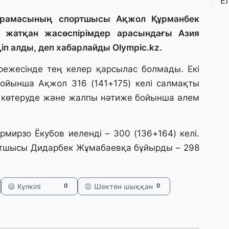
Е
қ
о
құрамасының спортшысы Ақжол Құрманбек
 жатқан жасөспірімдер арасындағы Азия
п алды, деп хабарлайды Olympic.kz.
3 
Ө
әрежесінде тең келер қарсылас болмады. Екі
л
па
йынша Ақжол 316 (141+175) келі салмақты
пе көтеруде және жалпы нәтиже бойынша әлем
3 
Қ
П
мирзо Ёкубов иеленді – 300 (136+164) келі.
т
ортшысы Дидарбек Жұмабаевқа бұйырды – 298
1 
К
😄 Күлкілі
😡 Шектен шыққан
0
0
е
а