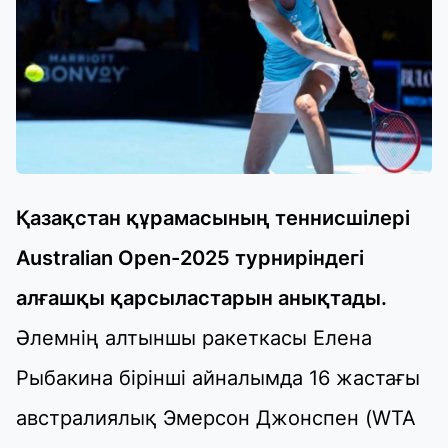
Қазақстан құрамасының теннисшілері
Australian Open-2025 турниріндегі
алғашқы қарсыластарын анықтады.
Әлемнің алтыншы ракеткасы Елена
Рыбакина бірінші айналымда 16 жастағы
австралиялық Эмерсон Джонспен (WTA