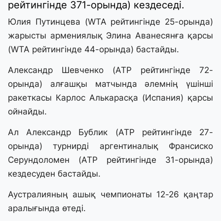
рейтингінде 371-орында) кездеседі.
Юлия Путинцева (WTA рейтингінде 25-орында)
жарысты армениялық Элина Аванесянға қарсы
(WTA рейтингінде 44-орында) бастайды.
Александр Шевченко (ATP рейтингінде 72-
орында) алғашқы матчында әлемнің үшінші
ракеткасы Карлос Алькарасқа (Испания) қарсы
ойнайды.
Ал Александр Бублик (ATP рейтингінде 27-
орында) турнирді аргентиналық Франсиско
Серундоломен (ATP рейтингінде 31-орында)
кездесуден бастайды.
Аустралияның ашық чемпионаты 12-26 қаңтар
аралығында өтеді.