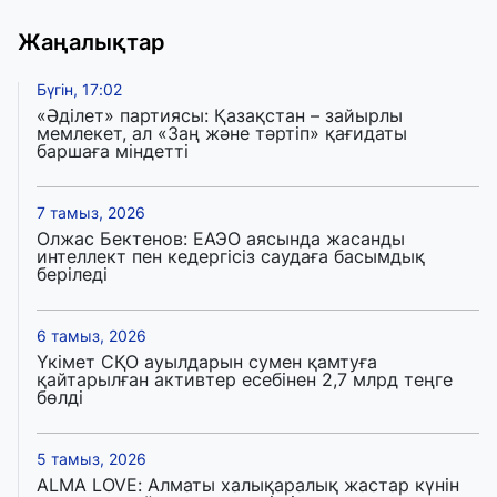
Жаңалықтар
Бүгін, 17:02
«Әділет» партиясы: Қазақстан – зайырлы
мемлекет, ал «Заң және тәртіп» қағидаты
баршаға міндетті
7 тамыз, 2026
Олжас Бектенов: ЕАЭО аясында жасанды
интеллект пен кедергісіз саудаға басымдық
беріледі
6 тамыз, 2026
Үкімет СҚО ауылдарын сумен қамтуға
қайтарылған активтер есебінен 2,7 млрд теңге
бөлді
5 тамыз, 2026
ALMA LOVE: Алматы халықаралық жастар күнін