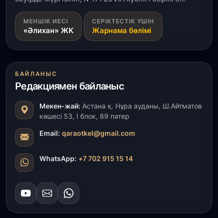
1 тамыз, 2026
МЕНШІК ИЕСІ
СЕРІКТЕСТІК ҮШІН
«Әлихан» ЖК
Жарнама бөлімі
Кинопоиск Қазақстан азаматтарының ең
танымал онлайн-кинотеатрына айналды
31 шілде, 2026
БАЙЛАНЫС
Ақмола облысындағы кездесуде кәсіпкерлер мен
Редакциямен байланыс
ұстаздар «Әділет» партиясына өз ұсыныстарын
айтты
Мекен-жай:
Астана қ. Нұра ауданы, Ш.Айтматов
көшесі 53, І блок, 89 пәтер
31 шілде, 2026
ҚР Президенті Орталық Азия елдеріне
Email:
qaraotkel@gmail.com
ұзақмерзімді ынтымақтастық жоспарын әзірлеуді
ұсынды
WhatsApp:
+7 702 915 15 14
31 шілде, 2026
«Ауыл аманаты»: Түркістанда 30,2 млрд теңгеге
4 223 жоба қаржыландырылды