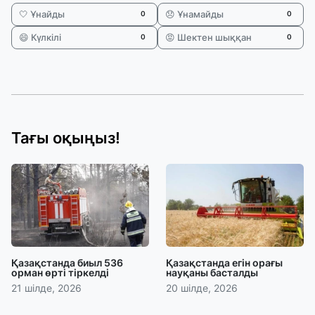
🤍 Ұнайды
😞 Ұнамайды
0
0
😄 Күлкілі
😡 Шектен шыққан
0
0
Тағы оқыңыз!
Қазақстанда биыл 536
Қазақстанда егін орағы
орман өрті тіркелді
науқаны басталды
21 шілде, 2026
20 шілде, 2026