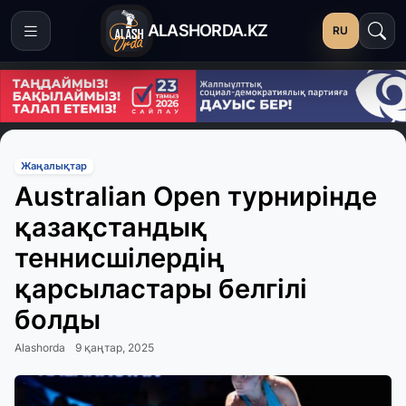
ALASHORDA.KZ
RU
Жаңалықтар
Australian Open турнирінде
қазақстандық
теннисшілердің
қарсыластары белгілі
болды
Alashorda
9 қаңтар, 2025