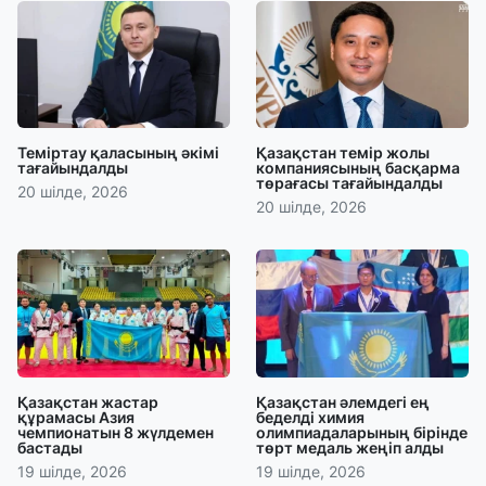
Теміртау қаласының әкімі
Қазақстан темір жолы
тағайындалды
компаниясының басқарма
төрағасы тағайындалды
20 шілде, 2026
20 шілде, 2026
Қазақстан жастар
Қазақстан әлемдегі ең
құрамасы Азия
беделді химия
чемпионатын 8 жүлдемен
олимпиадаларының бірінде
бастады
төрт медаль жеңіп алды
19 шілде, 2026
19 шілде, 2026