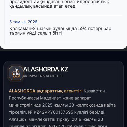
президент айқындаған негізгі идеологиялық
құндылық аясында атап өтеді
5 тамыз, 2026
Қалқаман-2 шағын ауданында 594 пәтері бар
тұрғын үйді салып бітті
4 тамыз, 2026
Елде мал шаруашылығын қаржыландыру көлемі
артады – Үкімет отырысы
ALASHORDA.KZ
3 тамыз, 2026
АҚПАРАТТЫҚ АГЕНТТІГІ
Өңірлерде жаңа вокзалдар, су құбыры,
логистикалық хаб және тұрғын үйлер
ALASHORDA ақпараттық агенттігі
Қазақстан
пайдалануға берілді
Республикасы Мәдениет және ақпарат
министрлігінде 2025 жылғы 23 желтоқсанда қайта
3 тамыз, 2026
тіркеліп, № KZ42VPY00137595 куәлігі берілді.
Қызылордада 300 орындық аурухана,
Президенттік кітапхана және жаңа театр
Алғашқы мемлекеттік тіркеуі 2019 жылғы 23
салынып жатыр
сәуірде жүргізіліп, №17720 ИА куәлігі берілген.