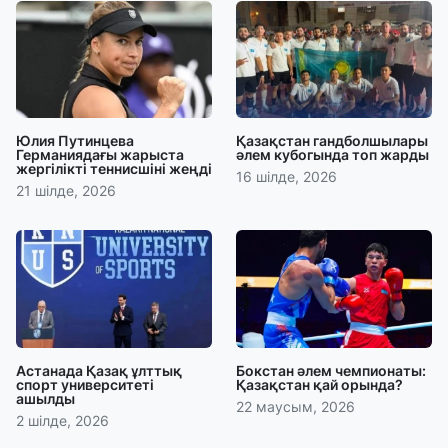
Юлия Путинцева
Қазақстан гандболшылары
Германиядағы жарыста
әлем кубогында топ жарды
жергілікті теннисшіні жеңді
16 шілде, 2026
21 шілде, 2026
Астанада Қазақ ұлттық
Бокстан әлем чемпионаты:
спорт университеті
Қазақстан қай орында?
ашылды
22 маусым, 2026
2 шілде, 2026