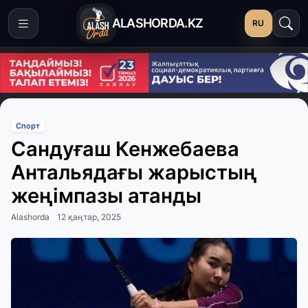
ALASHORDA.KZ
RU
Спорт
Сандуғаш Кенжебаева
Антальядағы жарыстың
жеңімпазы атанды
Alashorda
12 қаңтар, 2025