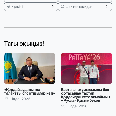
😄 Күлкілі
😡 Шектен шыққан
0
0
Тағы оқыңыз!
«Қордай ауданында
Бастаған жұмысымды бел
талантты спортшылар көп»
ортасынан тастап
Қордайдан кете алмаймын
27 шілде, 2026
– Руслан Қасымбеков
23 шілде, 2026