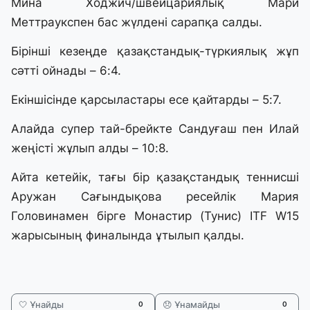
Мина Ходжич/швейцариялық Мари
Меттраукспен бас жүлдені сарапқа салды.
Бірінші кезеңде қазақстандық-түркиялық жұп
сәтті ойнады – 6:4.
Екіншісінде қарсыластары есе қайтарды – 5:7.
Алайда супер тай-брейкте Сандуғаш пен Илай
жеңісті жұлып алды – 10:8.
Айта кетейік, тағы бір қазақстандық теннисші
Аружан Сағындықова ресейлік Мария
Головинамен бірге Монастир (Тунис) ITF W15
жарысының финалында ұтылып қалды.
🤍 Ұнайды
😞 Ұнамайды
0
0