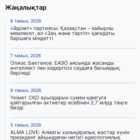
Жаңалықтар
8 тамыз, 2026
«Әділет» партиясы: Қазақстан – зайырлы
мемлекет, ал «Заң және тәртіп» қағидаты
баршаға міндетті
7 тамыз, 2026
Олжас Бектенов: ЕАЭО аясында жасанды
интеллект пен кедергісіз саудаға басымдық
беріледі
6 тамыз, 2026
Үкімет СҚО ауылдарын сумен қамтуға
қайтарылған активтер есебінен 2,7 млрд теңге
бөлді
5 тамыз, 2026
ALMA LOVE: Алматы халықаралық жастар күнін
президент айқындаған негізгі идеологиялық