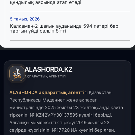
құндылық аясында атап өтеді
5 тамыз, 2026
Қалқаман-2 шағын ауданында 594 пәтері бар
тұрғын үйді салып бітті
4 тамыз, 2026
Елде мал шаруашылығын қаржыландыру көлемі
артады – Үкімет отырысы
ALASHORDA.KZ
3 тамыз, 2026
АҚПАРАТТЫҚ АГЕНТТІГІ
Өңірлерде жаңа вокзалдар, су құбыры,
логистикалық хаб және тұрғын үйлер
ALASHORDA ақпараттық агенттігі
Қазақстан
пайдалануға берілді
Республикасы Мәдениет және ақпарат
министрлігінде 2025 жылғы 23 желтоқсанда қайта
3 тамыз, 2026
тіркеліп, № KZ42VPY00137595 куәлігі берілді.
Қызылордада 300 орындық аурухана,
Президенттік кітапхана және жаңа театр
Алғашқы мемлекеттік тіркеуі 2019 жылғы 23
салынып жатыр
сәуірде жүргізіліп, №17720 ИА куәлігі берілген.