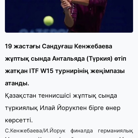
19 жастағы Сандуғаш Кенжебаева
жұптық сында Антальяда (Түркия) өтіп
жатқан ITF W15 турнирінің жеңімпазы
атанды.
Қазақстан теннисшісі жұптық сында
түркиялық Илай Йорукпен бірге өнер
көрсетті.
С.Кенжебаева/И.Йорук финалда германиялық