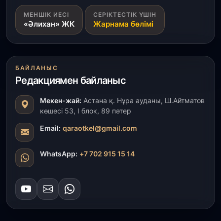
1 тамыз, 2026
МЕНШІК ИЕСІ
СЕРІКТЕСТІК ҮШІН
«Әлихан» ЖК
Жарнама бөлімі
Кинопоиск Қазақстан азаматтарының ең
танымал онлайн-кинотеатрына айналды
31 шілде, 2026
БАЙЛАНЫС
Ақмола облысындағы кездесуде кәсіпкерлер мен
Редакциямен байланыс
ұстаздар «Әділет» партиясына өз ұсыныстарын
айтты
Мекен-жай:
Астана қ. Нұра ауданы, Ш.Айтматов
көшесі 53, І блок, 89 пәтер
31 шілде, 2026
ҚР Президенті Орталық Азия елдеріне
Email:
qaraotkel@gmail.com
ұзақмерзімді ынтымақтастық жоспарын әзірлеуді
ұсынды
WhatsApp:
+7 702 915 15 14
31 шілде, 2026
«Ауыл аманаты»: Түркістанда 30,2 млрд теңгеге
4 223 жоба қаржыландырылды
31 шілде, 2026