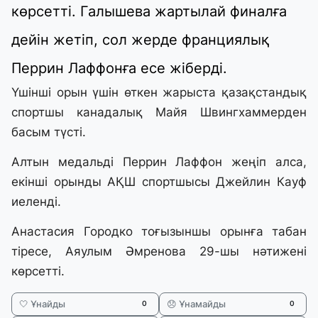
көрсетті. Галышева жартылай финалға
дейін жетіп, сол жерде франциялық
Перрин Лаффонға есе жіберді.
Үшінші орын үшін өткен жарыста қазақстандық
спортшы канадалық Майя Швингхаммерден
басым түсті.
Алтын медальді Перрин Лаффон жеңіп алса,
екінші орынды АҚШ спортшысы Джейлин Кауф
иеленді.
Анастасия Городко тоғызыншы орынға табан
тіресе, Аяулым Әмренова 29-шы нәтижені
көрсетті.
🤍 Ұнайды
😞 Ұнамайды
0
0