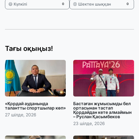
😄 Күлкілі
😡 Шектен шыққан
0
0
Тағы оқыңыз!
«Қордай ауданында
Бастаған жұмысымды бел
талантты спортшылар көп»
ортасынан тастап
Қордайдан кете алмаймын
27 шілде, 2026
– Руслан Қасымбеков
23 шілде, 2026