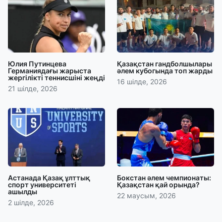
Юлия Путинцева
Қазақстан гандболшылары
Германиядағы жарыста
әлем кубогында топ жарды
жергілікті теннисшіні жеңді
16 шілде, 2026
21 шілде, 2026
Астанада Қазақ ұлттық
Бокстан әлем чемпионаты:
спорт университеті
Қазақстан қай орында?
ашылды
22 маусым, 2026
2 шілде, 2026