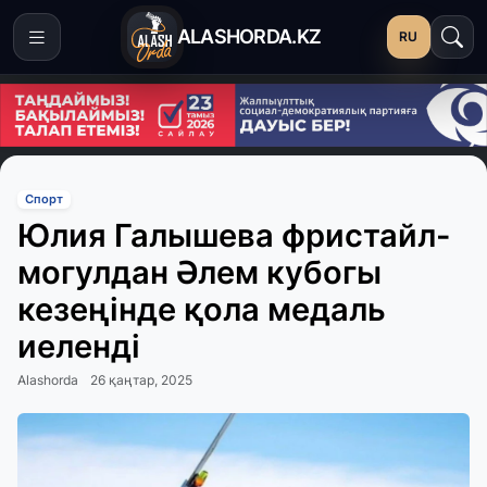
ALASHORDA.KZ
RU
Спорт
Юлия Галышева фристайл-
могулдан Әлем кубогы
кезеңінде қола медаль
иеленді
Alashorda
26 қаңтар, 2025