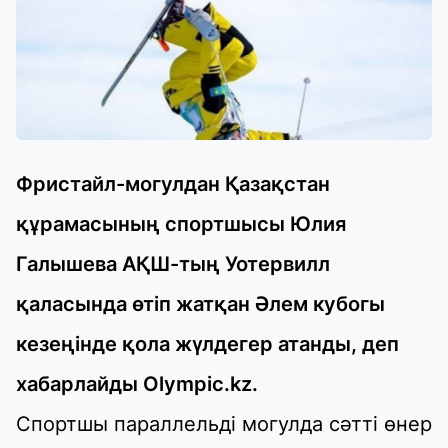
Фристайл-могулдан Қазақстан
құрамасының спортшысы Юлия
Галышева АҚШ-тың Уотервилл
қаласында өтіп жатқан Әлем кубогы
кезеңінде қола жүлдегер атанды, деп
хабарлайды Olympic.kz.
Спортшы параллельді могулда сәтті өнер