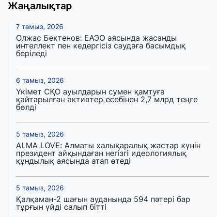
Жаңалықтар
7 тамыз, 2026
Олжас Бектенов: ЕАЭО аясында жасанды
интеллект пен кедергісіз саудаға басымдық
беріледі
6 тамыз, 2026
Үкімет СҚО ауылдарын сумен қамтуға
қайтарылған активтер есебінен 2,7 млрд теңге
бөлді
5 тамыз, 2026
ALMA LOVE: Алматы халықаралық жастар күнін
президент айқындаған негізгі идеологиялық
құндылық аясында атап өтеді
5 тамыз, 2026
Қалқаман-2 шағын ауданында 594 пәтері бар
тұрғын үйді салып бітті