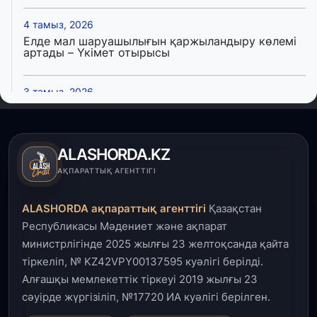
4 тамыз, 2026
Елде мал шаруашылығын қаржыландыру көлемі
артады – Үкімет отырысы
3 тамыз, 2026
Өңірлерде жаңа вокзалдар, су құбыры,
логистикалық хаб және тұрғын үйлер
пайдалануға берілді
ALASHORDA.KZ
3 тамыз, 2026
АҚПАРАТТЫҚ АГЕНТТІГІ
Қызылордада 300 орындық аурухана,
Президенттік кітапхана және жаңа театр
ALASHORDA ақпараттық агенттігі
Қазақстан
салынып жатыр
Республикасы Мәдениет және ақпарат
министрлігінде 2025 жылғы 23 желтоқсанда қайта
1 тамыз, 2026
тіркеліп, № KZ42VPY00137595 куәлігі берілді.
Кинопоиск Қазақстан азаматтарының ең
танымал онлайн-кинотеатрына айналды
Алғашқы мемлекеттік тіркеуі 2019 жылғы 23
сәуірде жүргізіліп, №17720 ИА куәлігі берілген.
31 шілде, 2026