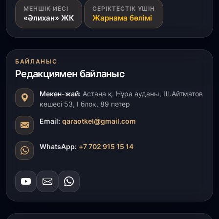
МЕНШІК ИЕСІ
СЕРІКТЕСТІК ҮШІН
Ақмола облысындағы кездесуде кәсіпкерлер мен
«Әлихан» ЖК
Жарнама бөлімі
ұстаздар «Әділет» партиясына өз ұсыныстарын
айтты
31 шілде, 2026
БАЙЛАНЫС
ҚР Президенті Орталық Азия елдеріне
Редакциямен байланыс
ұзақмерзімді ынтымақтастық жоспарын әзірлеуді
ұсынды
Мекен-жай:
Астана қ. Нұра ауданы, Ш.Айтматов
көшесі 53, І блок, 89 пәтер
31 шілде, 2026
«Ауыл аманаты»: Түркістанда 30,2 млрд теңгеге
Email:
qaraotkel@gmail.com
4 223 жоба қаржыландырылды
WhatsApp:
+7 702 915 15 14
31 шілде, 2026
Президент тапсырмасы орындалды: Шардара
толық ауыз сумен қамтылды
30 шілде, 2026
Түркістанда «Арыс-2» және Темір ауылының