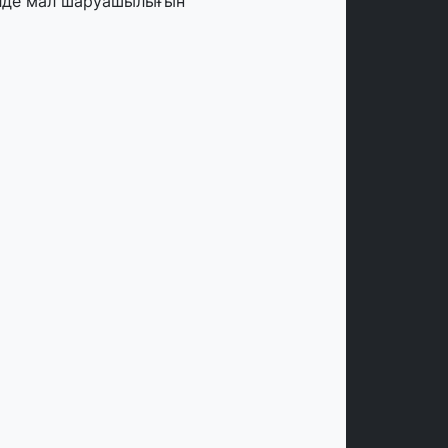
лде мал шаруашылығын
аржыландыру көлемі артады – Үкімет
тырысы
тамыз, 2026
ңірлерде жаңа вокзалдар, су құбыры,
огистикалық хаб және тұрғын үйлер
йдалануға берілді
тамыз, 2026
ызылордада 300 орындық аурухана,
резиденттік кітапхана және жаңа
еатр салынып жатыр
тамыз, 2026
инопоиск Қазақстан азаматтарының
ң танымал онлайн-кинотеатрына
йналды