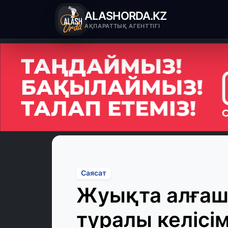
ALASHORDA.KZ
АҚПАРАТТЫҚ АГЕНТТІГІ
Саясат
Жуықта алға
туралы келісі