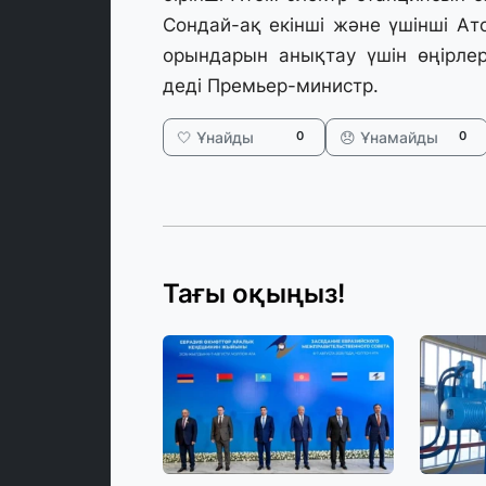
Сондай-ақ екінші және үшінші А
орындарын анықтау үшін өңірле
деді Премьер-министр.
🤍 Ұнайды
😞 Ұнамайды
0
0
Тағы оқыңыз!