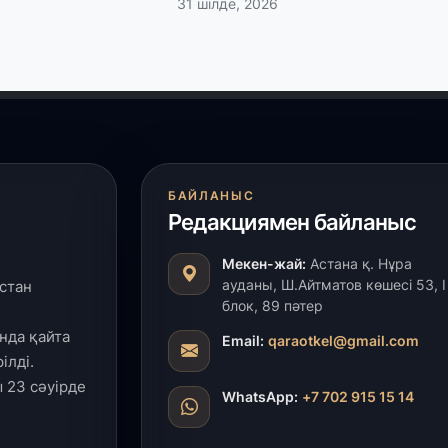
31 шілде, 2026
29
Т
н
28
Қ
т
қ
БАЙЛАНЫС
Редакциямен байланыс
28
Мекен-жай:
Астана қ. Нұра
Т
ауданы, Ш.Айтматов көшесі 53, І
стан
бе
блок, 89 пәтер
з
нда қайта
Email:
qaraotkel@gmail.com
ілді.
27
 23 сәуірде
WhatsApp:
+7 702 915 15 14
А
«
м