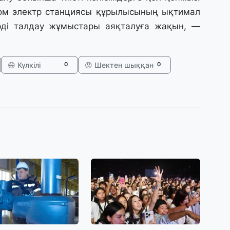
31
том электр станциясы құрылысының ықтимал
А
рді талдау жұмыстары аяқталуға жақын, —
к
п
😄 Күлкілі
😡 Шектен шыққан
0
0
31
Қ
ұ
ж
31
«
м
қ
31
П
Ш