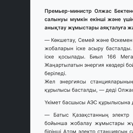
Премьер-министр Олжас Бектено
салынуы мүмкін екінші және үш
анықтау жұмыстары аяқталуға жа
— Көкшетау, Семей және Өскемен
жобаларын іске асыру басталды.
іске қосылады. Биыл 166 Мега
Жаңартылатын энергия көздері бо
беріледі.
Жел энергиясы станцияларының 
құрылысы басталды, — деді Олжас
Үкімет басшысы АЭС құрылысына 
— Батыс Қазақстанның электр ж
бойынша жобалау жұмыстары жүр
бірінші Атом электр станциясын с