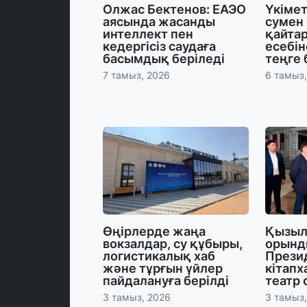
Олжас Бектенов: ЕАЭО
Үкіме
аясында жасанды
сумен
интеллект пен
қайта
кедергісіз саудаға
есебін
басымдық беріледі
теңге 
7 тамыз, 2026
6 тамыз
Өңірлерде жаңа
Қызыл
вокзалдар, су құбыры,
орынд
логистикалық хаб
Прези
және тұрғын үйлер
кітапх
пайдалануға берілді
театр
3 тамыз, 2026
3 тамыз