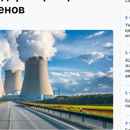
с
енов
6 
Ү
қа
м
5 
A
ж
н
ая
5 
Қ
пә
4 