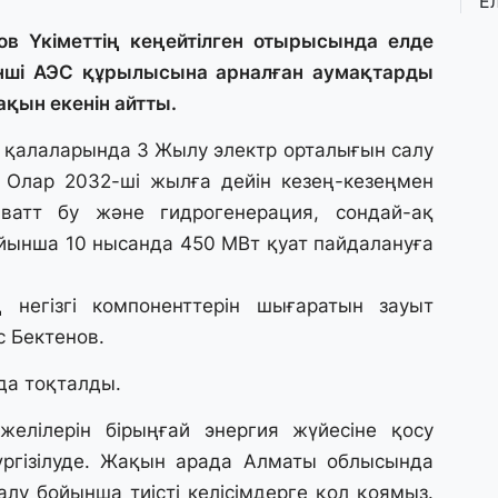
Е
қ
о
в Үкіметтің кеңейтілген отырысында елде
інші АЭС құрылысына арналған аумақтарды
қын екенін айтты.
3 
Ө
 қалаларында 3 Жылу электр орталығын салу
л
па
 Олар 2032-ші жылға дейін кезең-кезеңмен
ватт бу және гидрогенерация, сондай-ақ
3 
йынша 10 нысанда 450 МВт қуат пайдалануға
Қ
П
негізгі компоненттерін шығаратын зауыт
т
 Бектенов.
1 
да тоқталды.
К
е
елілерін бірыңғай энергия жүйесіне қосу
а
гізілуде. Жақын арада Алматы облысында
алу бойынша тиісті келісімдерге қол қоямыз.