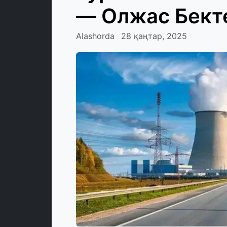
— Олжас Бект
Alashorda
28 қаңтар, 2025