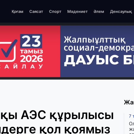
Қоғам
Саясат
Спорт
Мәдениет
Әлем
Денсаулық
Жа
шқы АЭС құрылысы
7 
О
мдерге қол қоямыз
ж