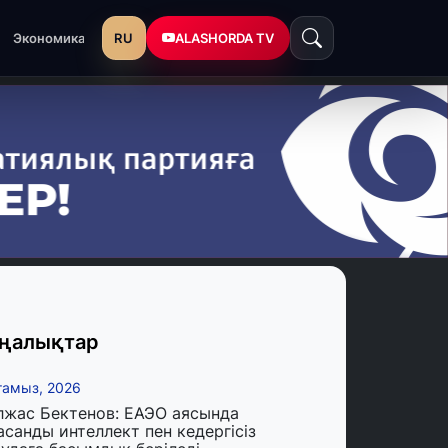
RU
ALASHORDA TV
Экономика
ңалықтар
тамыз, 2026
лжас Бектенов: ЕАЭО аясында
асанды интеллект пен кедергісіз