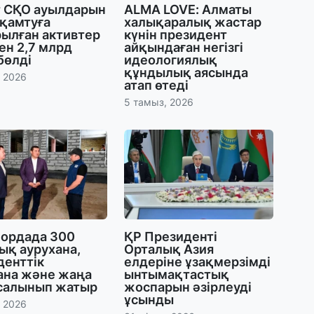
т СҚО ауылдарын
ALMA LOVE: Алматы
30
 қамтуға
халықаралық жастар
рылған активтер
күнін президент
Т
ен 2,7 млрд
айқындаған негізгі
а
бөлді
идеологиялық
па
құндылық аясында
, 2026
атап өтеді
5 тамыз, 2026
30
Қ
н
ш
29
С
ә
ордада 300
ҚР Президенті
ық аурухана,
Орталық Азия
денттік
елдеріне ұзақмерзімді
29
ана және жаңа
ынтымақтастық
Қ
 салынып жатыр
жоспарын әзірлеуді
ұ
ұсынды
, 2026