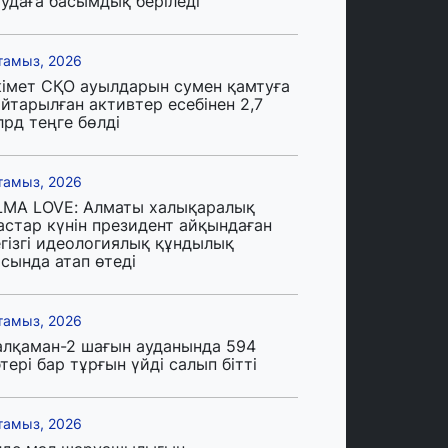
аудаға басымдық беріледі
тамыз, 2026
кімет СҚО ауылдарын сумен қамтуға
йтарылған активтер есебінен 2,7
лрд теңге бөлді
тамыз, 2026
LMA LOVE: Алматы халықаралық
астар күнін президент айқындаған
егізгі идеологиялық құндылық
сында атап өтеді
тамыз, 2026
алқаман-2 шағын ауданында 594
тері бар тұрғын үйді салып бітті
тамыз, 2026