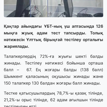
Қаңтар айындағы ҰБТ-ның үш аптасында 126
мыңға жуық адам тест тапсырды. Толық
нәтижесін Ұлттық бірыңғай тестілеу орталығы
жариялады.
Талапкерлердің 72%-ға жуығы шекті балды
жинады. Тестілеу нәтижесі бойынша орташа
балл – 67. Ең жоғары балды (138 балл)
Шымкент қаласының оқушысы жинады және
150 талапкер 130 балдан жоғары балл жинады.
Тестке қатысушылардың 78,7%-ы қазақ тілінде,
21,2%-ы орыс тілінде, 62 адам ағылшын тілінде
тестілеуден өтті.