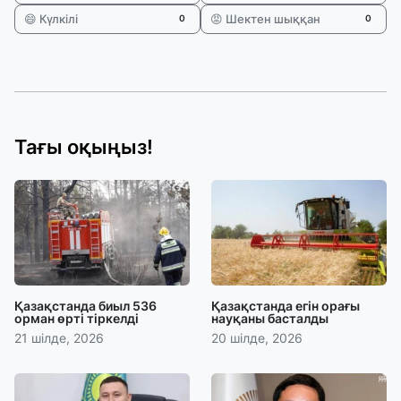
😄 Күлкілі
😡 Шектен шыққан
0
0
Тағы оқыңыз!
Қазақстанда биыл 536
Қазақстанда егін орағы
орман өрті тіркелді
науқаны басталды
21 шілде, 2026
20 шілде, 2026