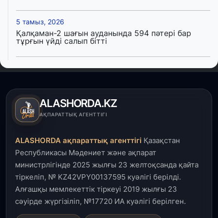
5 тамыз, 2026
Қалқаман-2 шағын ауданында 594 пәтері бар
тұрғын үйді салып бітті
4 тамыз, 2026
Елде мал шаруашылығын қаржыландыру көлемі
артады – Үкімет отырысы
ALASHORDA.KZ
3 тамыз, 2026
АҚПАРАТТЫҚ АГЕНТТІГІ
Өңірлерде жаңа вокзалдар, су құбыры,
логистикалық хаб және тұрғын үйлер
ALASHORDA ақпараттық агенттігі
Қазақстан
пайдалануға берілді
Республикасы Мәдениет және ақпарат
министрлігінде 2025 жылғы 23 желтоқсанда қайта
3 тамыз, 2026
тіркеліп, № KZ42VPY00137595 куәлігі берілді.
Қызылордада 300 орындық аурухана,
Президенттік кітапхана және жаңа театр
Алғашқы мемлекеттік тіркеуі 2019 жылғы 23
салынып жатыр
сәуірде жүргізіліп, №17720 ИА куәлігі берілген.