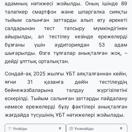
адамның нәтижесі жойылды. Оның ішінде 89
талапкер смартфон және шпаргалка сияқты
тыйым салынған заттарды алып өту әрекеті
салдарынан тест тапсыру мүмкіндігінен
айырылды, ал тестілеу кезінде ережелерді
бұзғаны үшін аудиториядан 53 адам
шығарылды. Өзге тұлғалар анықталған жоқ, –
дейді ұлттық орталықтан.
Сондай-ақ 2025 жылғы ҰБТ аяқталғаннан кейін,
яғни 31 қазанға дейін тестілеудің
бейнежазбаларына талдау жүргізілетіні
ескерілді. Тыйым салынған заттарды пайдалану
немесе ережелерді бұзу фактілері анықталған
жағдайда түсушінің ҰБТ нәтижелері жойылады.
🤍 Ұнайды
😞 Ұнамайды
0
0