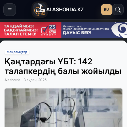
ALASHORDA.KZ
RU
Жаңалықтар
Қаңтардағы ҰБТ: 142
талапкердің балы жойылды
Alashorda
3 ақпан, 2025