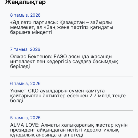
Жаңалықтар
8 тамыз, 2026
«Әділет» партиясы: Қазақстан – зайырлы
мемлекет, ал «Заң және тәртіп» қағидаты
баршаға міндетті
7 тамыз, 2026
Олжас Бектенов: ЕАЭО аясында жасанды
интеллект пен кедергісіз саудаға басымдық
беріледі
6 тамыз, 2026
Үкімет СҚО ауылдарын сумен қамтуға
қайтарылған активтер есебінен 2,7 млрд теңге
бөлді
5 тамыз, 2026
ALMA LOVE: Алматы халықаралық жастар күнін
президент айқындаған негізгі идеологиялық
құндылық аясында атап өтеді