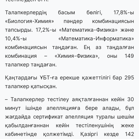
Талапкерлердің басым бөлігі, 17,8%-ы
«Биология-Химия» пәндер комбинациясын
тапсырды. 17,2%-ы «Математика-Физика» және
10,4%-ы «Математика-Информатика»
комбинациясын таңдаған. Ең аз таңдалған
комбинация – «Химия-Физика», оны 149
талапкер таңдаған.
Қаңтардағы ҰБТ-ға ерекше қажеттілігі бар 295
талапкер қатысқан.
– Талапкерлер тестілеу аяқталғаннан кейін 30
минут ішінде апелляцияға бере алады, бұл
жағдайда сертификат апелляция туралы шешім
қабылданғаннан кейін тестіленушінің жеке
кабинетінде қолжетімді. Қазіргі кезде 142