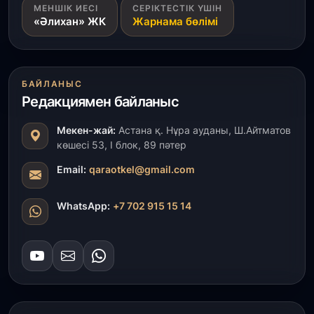
1 тамыз, 2026
МЕНШІК ИЕСІ
СЕРІКТЕСТІК ҮШІН
«Әлихан» ЖК
Жарнама бөлімі
Кинопоиск Қазақстан азаматтарының ең
танымал онлайн-кинотеатрына айналды
31 шілде, 2026
БАЙЛАНЫС
Ақмола облысындағы кездесуде кәсіпкерлер мен
Редакциямен байланыс
ұстаздар «Әділет» партиясына өз ұсыныстарын
айтты
Мекен-жай:
Астана қ. Нұра ауданы, Ш.Айтматов
көшесі 53, І блок, 89 пәтер
31 шілде, 2026
ҚР Президенті Орталық Азия елдеріне
Email:
qaraotkel@gmail.com
ұзақмерзімді ынтымақтастық жоспарын әзірлеуді
ұсынды
WhatsApp:
+7 702 915 15 14
31 шілде, 2026
«Ауыл аманаты»: Түркістанда 30,2 млрд теңгеге
4 223 жоба қаржыландырылды
31 шілде, 2026
Президент тапсырмасы орындалды: Шардара