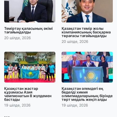
Теміртау қаласының әкімі
Қазақстан темір жолы
тағайындалды
компаниясының басқарма
төрағасы тағайындалды
20 шілде, 2026
20 шілде, 2026
Қазақстан жастар
Қазақстан әлемдегі ең
құрамасы Азия
беделді химия
чемпионатын 8 жүлдемен
олимпиадаларының бірінде
бастады
төрт медаль жеңіп алды
19 шілде, 2026
19 шілде, 2026