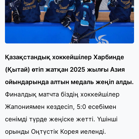
Қазақстандық хоккейшілер Харбинде
(Қытай) өтіп жатқан 2025 жылғы Азия
ойындарында алтын медаль жеңіп алды.
Финалдық матчта біздің хоккейшілер
Жапониямен кездесіп, 5:0 есебімен
сенімді түрде жеңіске жетті. Үшінші
орынды Оңтүстік Корея иеленді.