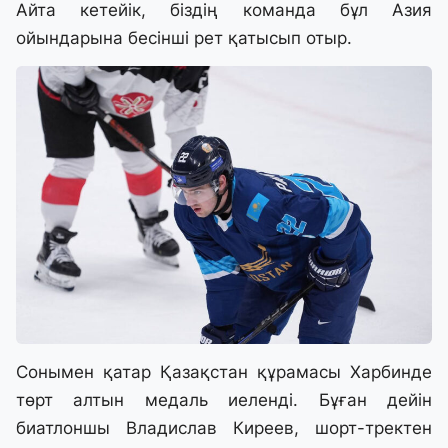
Айта кетейік, біздің команда бұл Азия
ойындарына бесінші рет қатысып отыр.
Сонымен қатар Қазақстан құрамасы Харбинде
төрт алтын медаль иеленді. Бұған дейін
биатлоншы Владислав Киреев, шорт-тректен