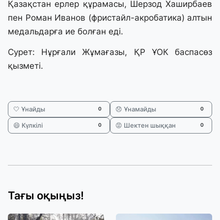
Қазақстан ерлер құрамасы, Шерзод Хаширбаев
пен Роман Иванов (фристайл-акробатика) алтын
медальдарға ие болған еді.
Сурет: Нұрғали Жұмағазы, ҚР ҰОК баспасөз
қызметі.
🤍 Ұнайды
😞 Ұнамайды
0
0
😄 Күлкілі
😡 Шектен шыққан
0
0
Тағы оқыңыз!