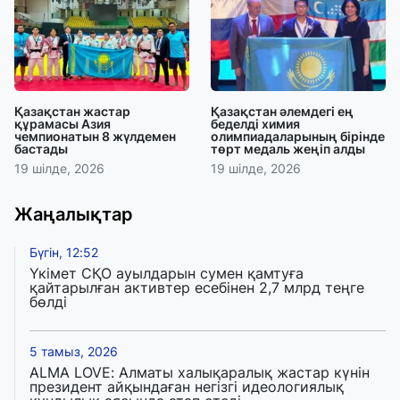
Қазақстан жастар
Қазақстан әлемдегі ең
құрамасы Азия
беделді химия
чемпионатын 8 жүлдемен
олимпиадаларының бірінде
бастады
төрт медаль жеңіп алды
19 шілде, 2026
19 шілде, 2026
Жаңалықтар
Бүгін, 12:52
Үкімет СҚО ауылдарын сумен қамтуға
қайтарылған активтер есебінен 2,7 млрд теңге
бөлді
5 тамыз, 2026
ALMA LOVE: Алматы халықаралық жастар күнін
президент айқындаған негізгі идеологиялық