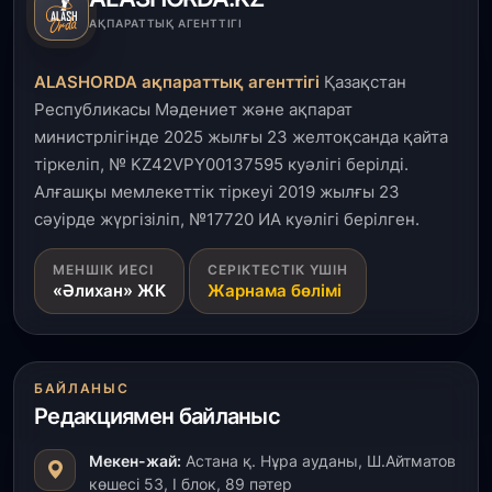
1 тамыз, 2026
АҚПАРАТТЫҚ АГЕНТТІГІ
Кинопоиск Қазақстан азаматтарының ең
танымал онлайн-кинотеатрына айналды
ALASHORDA ақпараттық агенттігі
Қазақстан
Республикасы Мәдениет және ақпарат
31 шілде, 2026
министрлігінде 2025 жылғы 23 желтоқсанда қайта
Ақмола облысындағы кездесуде кәсіпкерлер мен
тіркеліп, № KZ42VPY00137595 куәлігі берілді.
ұстаздар «Әділет» партиясына өз ұсыныстарын
айтты
Алғашқы мемлекеттік тіркеуі 2019 жылғы 23
сәуірде жүргізіліп, №17720 ИА куәлігі берілген.
31 шілде, 2026
МЕНШІК ИЕСІ
СЕРІКТЕСТІК ҮШІН
ҚР Президенті Орталық Азия елдеріне
«Әлихан» ЖК
Жарнама бөлімі
ұзақмерзімді ынтымақтастық жоспарын әзірлеуді
ұсынды
31 шілде, 2026
БАЙЛАНЫС
«Ауыл аманаты»: Түркістанда 30,2 млрд теңгеге
Редакциямен байланыс
4 223 жоба қаржыландырылды
Мекен-жай:
Астана қ. Нұра ауданы, Ш.Айтматов
31 шілде, 2026
көшесі 53, І блок, 89 пәтер