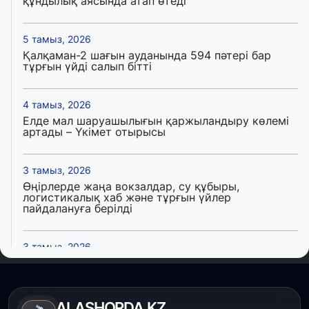
құндылық аясында атап өтеді
5 тамыз, 2026
Қалқаман-2 шағын ауданында 594 пәтері бар
тұрғын үйді салып бітті
4 тамыз, 2026
Елде мал шаруашылығын қаржыландыру көлемі
артады – Үкімет отырысы
3 тамыз, 2026
Өңірлерде жаңа вокзалдар, су құбыры,
логистикалық хаб және тұрғын үйлер
пайдалануға берілді
3 тамыз, 2026
Қызылордада 300 орындық аурухана,
Президенттік кітапхана және жаңа театр
салынып жатыр
ALASHORDA.KZ