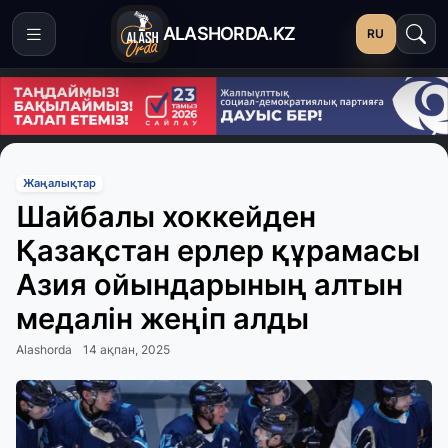
ALASHORDA.KZ
RU
Жаңалықтар
Шайбалы хоккейден
Қазақстан ерлер құрамасы
Азия ойындарының алтын
медалін жеңіп алды
Alashorda
14 ақпан, 2025