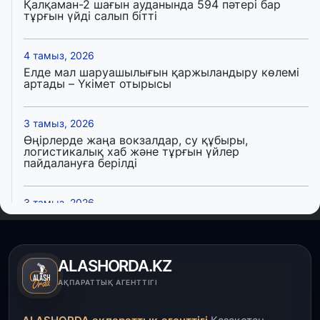
Қалқаман-2 шағын ауданында 594 пәтері бар
тұрғын үйді салып бітті
4 тамыз, 2026
Елде мал шаруашылығын қаржыландыру көлемі
артады – Үкімет отырысы
3 тамыз, 2026
Өңірлерде жаңа вокзалдар, су құбыры,
логистикалық хаб және тұрғын үйлер
пайдалануға берілді
3 тамыз, 2026
Қызылордада 300 орындық аурухана,
Президенттік кітапхана және жаңа театр
салынып жатыр
ALASHORDA.KZ
1 тамыз, 2026
АҚПАРАТТЫҚ АГЕНТТІГІ
Кинопоиск Қазақстан азаматтарының ең
танымал онлайн-кинотеатрына айналды