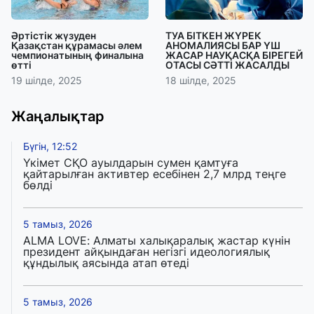
Әртістік жүзуден
ТУА БІТКЕН ЖҮРЕК
Қазақстан құрамасы әлем
АНОМАЛИЯСЫ БАР ҮШ
чемпионатының финалына
ЖАСАР НАУҚАСҚА БІРЕГЕЙ
өтті
ОТАСЫ СӘТТІ ЖАСАЛДЫ
19 шілде, 2025
18 шілде, 2025
Жаңалықтар
Бүгін, 12:52
Үкімет СҚО ауылдарын сумен қамтуға
қайтарылған активтер есебінен 2,7 млрд теңге
бөлді
5 тамыз, 2026
ALMA LOVE: Алматы халықаралық жастар күнін
президент айқындаған негізгі идеологиялық
құндылық аясында атап өтеді
5 тамыз, 2026