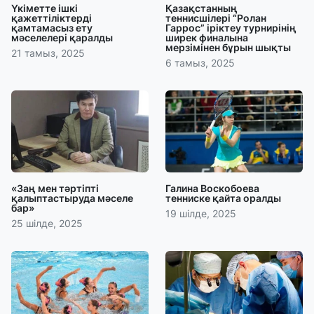
Үкіметте ішкі
Қазақстанның
қажеттіліктерді
теннисшілері “Ролан
қамтамасыз ету
Гаррос” іріктеу турнирінің
мәселелері қаралды
ширек финалына
мерзімінен бұрын шықты
21 тамыз, 2025
6 тамыз, 2025
«Заң мен тәртіпті
Галина Воскобоева
қалыптастыруда мәселе
тенниске қайта оралды
бар»
19 шілде, 2025
25 шілде, 2025