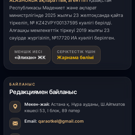
ALASHORDA ақпараттық агенттігі
Қазақстан
Республикасы Мәдениет және ақпарат
31 шілде, 2026
министрлігінде 2025 жылғы 23 желтоқсанда қайта
Ақмола облысындағы кездесуде кәсіпкерлер мен
тіркеліп, № KZ42VPY00137595 куәлігі берілді.
ұстаздар «Әділет» партиясына өз ұсыныстарын
айтты
Алғашқы мемлекеттік тіркеуі 2019 жылғы 23
сәуірде жүргізіліп, №17720 ИА куәлігі берілген.
31 шілде, 2026
МЕНШІК ИЕСІ
СЕРІКТЕСТІК ҮШІН
ҚР Президенті Орталық Азия елдеріне
«Әлихан» ЖК
Жарнама бөлімі
ұзақмерзімді ынтымақтастық жоспарын әзірлеуді
ұсынды
31 шілде, 2026
БАЙЛАНЫС
«Ауыл аманаты»: Түркістанда 30,2 млрд теңгеге
Редакциямен байланыс
4 223 жоба қаржыландырылды
Мекен-жай:
Астана қ. Нұра ауданы, Ш.Айтматов
31 шілде, 2026
көшесі 53, І блок, 89 пәтер
Президент тапсырмасы орындалды: Шардара
толық ауыз сумен қамтылды
Email:
qaraotkel@gmail.com