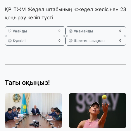
ҚР ТЖМ Жедел штабының «жедел желісіне» 23
қоңырау келіп түсті.
🤍 Ұнайды
😞 Ұнамайды
0
0
😄 Күлкілі
😡 Шектен шыққан
0
0
Тағы оқыңыз!