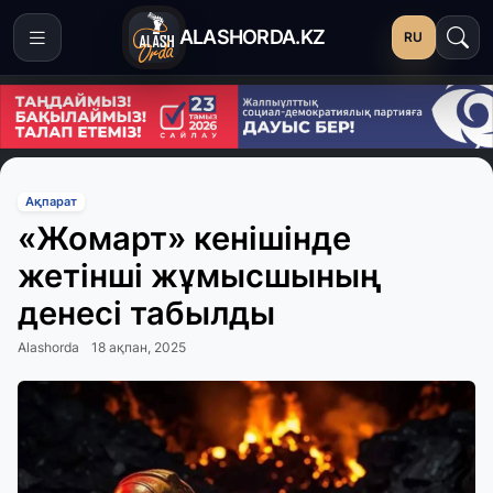
ALASHORDA.KZ
RU
Ақпарат
«Жомарт» кенішінде
жетінші жұмысшының
денесі табылды
Alashorda
18 ақпан, 2025