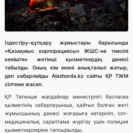
Іздестіру-құтқару жұмыстары барысында
«Қазақмыс корпорациясы» ЖШС-не тиесілі
кеніштен жетінші қызметкердің денесі
табылды. Оның кім екені анықталып жатыр,
деп хабарлайды Аlashorda.kz сайты ҚР ТЖМ
сілтеме жасап.
ҚР Төтенше жағдайлар министрлігі баспасөз
қызметінің хабарлауынша, қайтыс болған жеті
жұмысшының денесі жоғарыға көтеріліп, сот-
медициналық сараптама жүргізу үшін полиция
қызметкерлеріне тапсырылды.