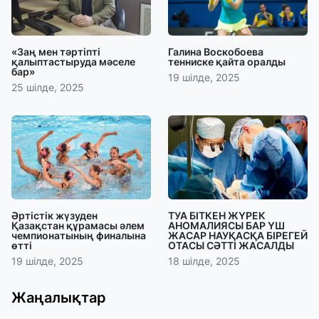
«Заң мен тәртіпті
Галина Воскобоева
қалыптастыруда мәселе
тенниске қайта оралды
бар»
19 шілде, 2025
25 шілде, 2025
Әртістік жүзуден
ТУА БІТКЕН ЖҮРЕК
Қазақстан құрамасы әлем
АНОМАЛИЯСЫ БАР ҮШ
чемпионатының финалына
ЖАСАР НАУҚАСҚА БІРЕГЕЙ
өтті
ОТАСЫ СӘТТІ ЖАСАЛДЫ
19 шілде, 2025
18 шілде, 2025
Жаңалықтар