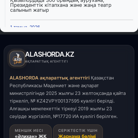
Қызылордада 300 орындық аурухана,
Президенттік кітапхана және жаңа театр
салынып жатыр
1 тамыз, 2026
Кинопоиск Қазақстан азаматтарының ең
танымал онлайн-кинотеатрына айналды
ALASHORDA.KZ
31 шілде, 2026
АҚПАРАТТЫҚ АГЕНТТІГІ
Ақмола облысындағы кездесуде кәсіпкерлер мен
ұстаздар «Әділет» партиясына өз ұсыныстарын
айтты
ALASHORDA ақпараттық агенттігі
Қазақстан
Республикасы Мәдениет және ақпарат
31 шілде, 2026
министрлігінде 2025 жылғы 23 желтоқсанда қайта
ҚР Президенті Орталық Азия елдеріне
тіркеліп, № KZ42VPY00137595 куәлігі берілді.
ұзақмерзімді ынтымақтастық жоспарын әзірлеуді
ұсынды
Алғашқы мемлекеттік тіркеуі 2019 жылғы 23
сәуірде жүргізіліп, №17720 ИА куәлігі берілген.
31 шілде, 2026
МЕНШІК ИЕСІ
СЕРІКТЕСТІК ҮШІН
«Ауыл аманаты»: Түркістанда 30,2 млрд теңгеге
«Әлихан» ЖК
Жарнама бөлімі
4 223 жоба қаржыландырылды