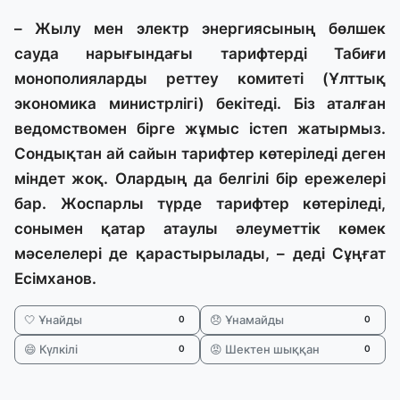
– Жылу мен электр энергиясының бөлшек
сауда нарығындағы тарифтерді Табиғи
монополияларды реттеу комитеті (Ұлттық
экономика министрлігі) бекітеді. Біз аталған
ведомствомен бірге жұмыс істеп жатырмыз.
Сондықтан ай сайын тарифтер көтеріледі деген
міндет жоқ. Олардың да белгілі бір ережелері
бар. Жоспарлы түрде тарифтер көтеріледі,
сонымен қатар атаулы әлеуметтік көмек
мәселелері де қарастырылады, – деді Сұңғат
Есімханов.
🤍 Ұнайды
😞 Ұнамайды
0
0
😄 Күлкілі
😡 Шектен шыққан
0
0