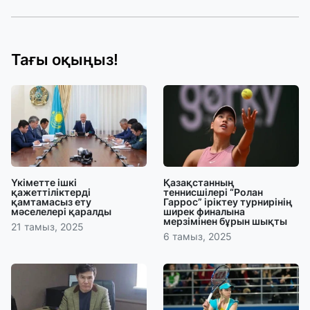
Тағы оқыңыз!
Үкіметте ішкі
Қазақстанның
қажеттіліктерді
теннисшілері “Ролан
қамтамасыз ету
Гаррос” іріктеу турнирінің
мәселелері қаралды
ширек финалына
мерзімінен бұрын шықты
21 тамыз, 2025
6 тамыз, 2025