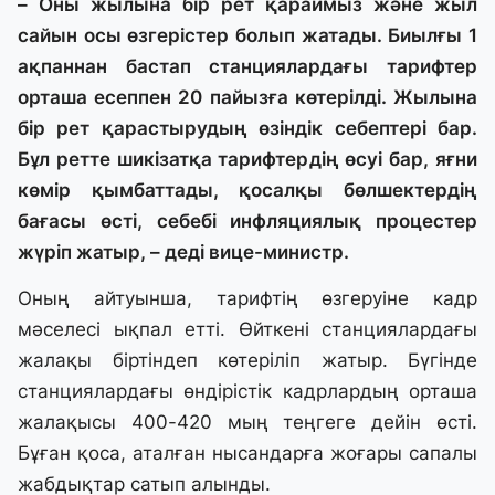
– Оны жылына бір рет қараймыз және жыл
сайын осы өзгерістер болып жатады. Биылғы 1
ақпаннан бастап станциялардағы тарифтер
орташа есеппен 20 пайызға көтерілді. Жылына
бір рет қарастырудың өзіндік себептері бар.
Бұл ретте шикізатқа тарифтердің өсуі бар, яғни
көмір қымбаттады, қосалқы бөлшектердің
бағасы өсті, себебі инфляциялық процестер
жүріп жатыр, – деді вице-министр.
Оның айтуынша, тарифтің өзгеруіне кадр
мәселесі ықпал етті. Өйткені станциялардағы
жалақы біртіндеп көтеріліп жатыр. Бүгінде
станциялардағы өндірістік кадрлардың орташа
жалақысы 400-420 мың теңгеге дейін өсті.
Бұған қоса, аталған нысандарға жоғары сапалы
жабдықтар сатып алынды.