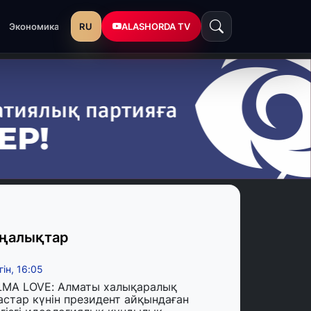
RU
ALASHORDA TV
Экономика
ңалықтар
гін, 16:05
LMA LOVE: Алматы халықаралық
астар күнін президент айқындаған