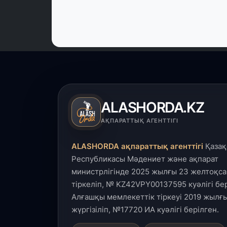
ALASHORDA.KZ
АҚПАРАТТЫҚ АГЕНТТІГІ
ALASHORDA ақпараттық агенттігі
Қазақ
Республикасы Мәдениет және ақпарат
министрлігінде 2025 жылғы 23 желтоқса
тіркеліп, № KZ42VPY00137595 куәлігі бер
Алғашқы мемлекеттік тіркеуі 2019 жылғы
жүргізіліп, №17720 ИА куәлігі берілген.