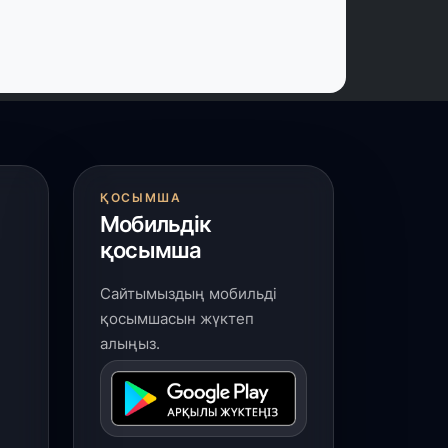
 шілде, 2026
үркістан облысында биологиялық
лсенді қоспалар өндіретін заманауи
ауыттың құрылысы басталды
 шілде, 2026
қтау аспанындағы дрон-шоу:
Әділет» партиясының өңірлік сапары
әресіне жетті
ҚОСЫМША
Мобильдік
қосымша
 шілде, 2026
Қордай ауданында талантты
Сайтымыздың мобильді
портшылар көп»
қосымшасын жүктеп
алыңыз.
 шілде, 2026
рендтелген трамвайлар Павлодар
ұрғындарын «Әділетті болашақ»
ағдарламасымен таныстырады