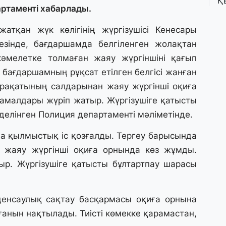
Қ
ртаменті хабарлады.
П
т
атқан жүк көлігінің жүргізушісі Кенесары
езінде, бағдаршамда белгіленген жолақтан
1 
кәмелетке толмаған жаяу жүргіншіні қағып
К
е
 бағдаршамның рұқсат етілген белгісі жанған
а
арақатының салдарынан жаяу жүргінші оқиға
 амалдары жүріп жатыр. Жүргізушіге қатысты
31
делінген Полиция департаменті мәліметінде.
А
к
ша қылмыстық іс қозғалды. Тергеу барысында
п
 жаяу жүргінші оқиға орнында көз жұмды.
ыр. Жүргізушіге қатысты бұлтартпау шарасы
31
Қ
ұ
енсаулық сақтау басқармасы оқиға орнына
ж
анын нақтылады. Тиісті көмекке қарамастан,