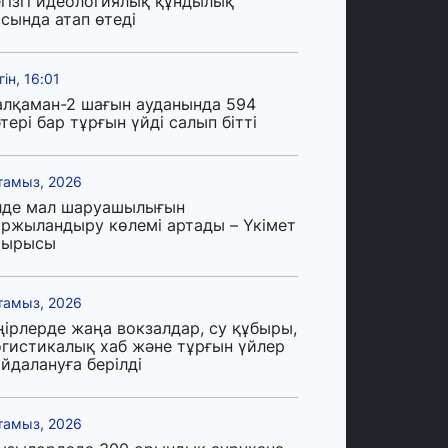
егізгі идеологиялық құндылық
сында атап өтеді
гін, 16:01
алқаман-2 шағын ауданында 594
тері бар тұрғын үйді салып бітті
тамыз, 2026
лде мал шаруашылығын
аржыландыру көлемі артады – Үкімет
тырысы
тамыз, 2026
ңірлерде жаңа вокзалдар, су құбыры,
огистикалық хаб және тұрғын үйлер
йдалануға берілді
тамыз, 2026