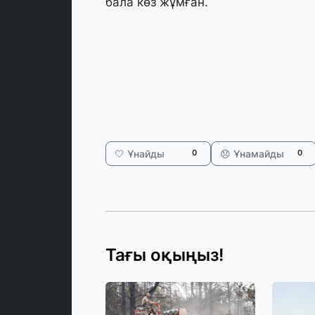
бала көз жұмған.
🤍 Ұнайды
😞 Ұнамайды
0
0
Тағы оқыңыз!