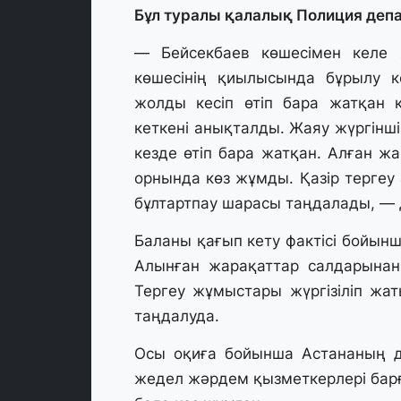
Бұл туралы қалалық Полиция депа
— Бейсекбаев көшесімен келе ж
көшесінің қиылысында бұрылу к
жолды кесіп өтіп бара жатқан 
кеткені анықталды. Жаяу жүргінші
кезде өтіп бара жатқан. Алған ж
орнында көз жұмды. Қазір тергеу
бұлтартпау шарасы таңдалады, — 
Баланы қағып кету фактісі бойын
Алынған жарақаттар салдарынан
Тергеу жұмыстары жүргізіліп жат
таңдалуда.
Осы оқиға бойынша Астананың д
жедел жәрдем қызметкерлері барғ