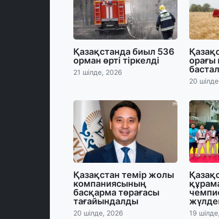
Қазақстанда биыл 536
Қазақс
орман өрті тіркелді
орағы
баста
21 шілде, 2026
20 шілде
Қазақстан темір жолы
Қазақ
компаниясының
құрам
басқарма төрағасы
чемпи
тағайындалды
жүлде
20 шілде, 2026
19 шілде