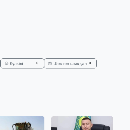
31
«
м
қ
31
П
Ш
😄 Күлкілі
😡 Шектен шыққан
0
0
30
Т
а
па
30
Қ
н
ш