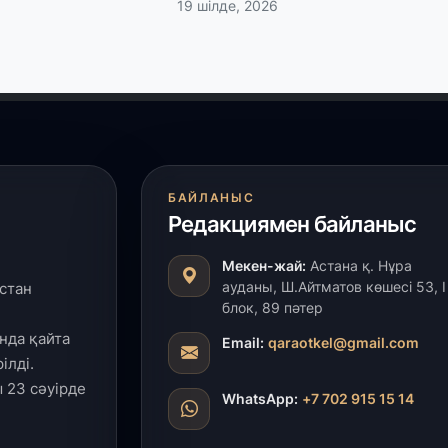
19 шілде, 2026
28
Т
бе
з
27
А
«
м
БАЙЛАНЫС
Редакциямен байланыс
27
Мекен-жай:
Астана қ. Нұра
«
ауданы, Ш.Айтматов көшесі 53, І
стан
с
блок, 89 пәтер
нда қайта
Email:
qaraotkel@gmail.com
27
ілді.
Б
 23 сәуірде
т
WhatsApp:
+7 702 915 15 14
б