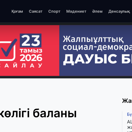
Қоғам
Саясат
Спорт
Мәдениет
Әлем
Денсаулық
Жа
көлігі баланы
Бү
A
ж