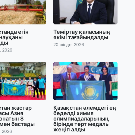
29
С
ә
танда егін
Теміртау қаласының
 науқаны
әкімі тағайындалды
29
лды
20 шілде, 2026
Қ
, 2026
ұ
29
Т
н
28
стан жастар
Қазақстан әлемдегі ең
Қ
асы Азия
беделді химия
т
онатын 8
олимпиадаларының
қ
мен бастады
бірінде төрт медаль
жеңіп алды
, 2026