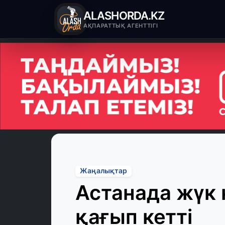
ALASHORDA.KZ
АҚПАРАТТЫҚ АГЕНТТІГІ
Жаңалықтар
Астанада жүк 
қағып кетті