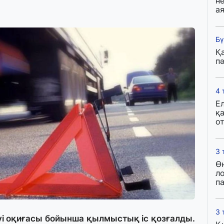
н
ая
Бү
Қ
пә
4 
Е
қ
о
3 
Ө
л
па
3 
уі оқиғасы бойынша қылмыстық іс қозғалды.