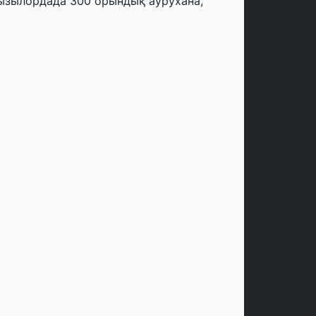
ызылордада 300 орындық аурухана,
резиденттік кітапхана және жаңа
еатр салынып жатыр
тамыз, 2026
инопоиск Қазақстан азаматтарының
ң танымал онлайн-кинотеатрына
йналды
 шілде, 2026
қмола облысындағы кездесуде
әсіпкерлер мен ұстаздар «Әділет»
артиясына өз ұсыныстарын айтты
 шілде, 2026
Р Президенті Орталық Азия елдеріне
зақмерзімді ынтымақтастық
оспарын әзірлеуді ұсынды