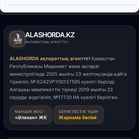
4 тамыз, 2026
Елде мал шаруашылығын қаржыландыру көлемі
артады – Үкімет отырысы
ALASHORDA.KZ
3 тамыз, 2026
АҚПАРАТТЫҚ АГЕНТТІГІ
Өңірлерде жаңа вокзалдар, су құбыры,
логистикалық хаб және тұрғын үйлер
ALASHORDA ақпараттық агенттігі
Қазақстан
пайдалануға берілді
Республикасы Мәдениет және ақпарат
министрлігінде 2025 жылғы 23 желтоқсанда қайта
3 тамыз, 2026
тіркеліп, № KZ42VPY00137595 куәлігі берілді.
Қызылордада 300 орындық аурухана,
Президенттік кітапхана және жаңа театр
Алғашқы мемлекеттік тіркеуі 2019 жылғы 23
салынып жатыр
сәуірде жүргізіліп, №17720 ИА куәлігі берілген.
1 тамыз, 2026
МЕНШІК ИЕСІ
СЕРІКТЕСТІК ҮШІН
«Әлихан» ЖК
Жарнама бөлімі
Кинопоиск Қазақстан азаматтарының ең
танымал онлайн-кинотеатрына айналды