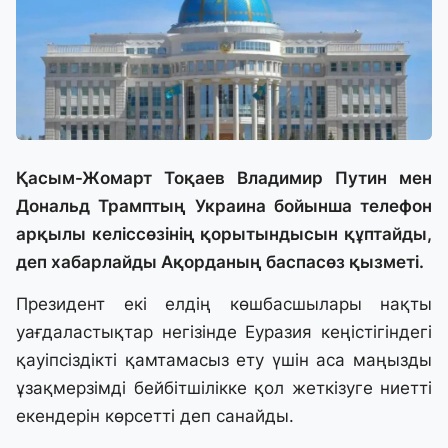
Қасым-Жомарт Тоқаев Владимир Путин мен
Дональд Трамптың Украина бойынша телефон
арқылы келіссөзінің қорытындысын құптайды,
деп хабарлайды Ақорданың баспасөз қызметі.
Президент екі елдің көшбасшылары нақты
уағдаластықтар негізінде Еуразия кеңістігіндегі
қауіпсіздікті қамтамасыз ету үшін аса маңызды
ұзақмерзімді бейбітшілікке қол жеткізуге ниетті
екендерін көрсетті деп санайды.