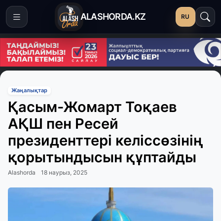
ALASHORDA.KZ
RU
Жаңалықтар
Қасым-Жомарт Тоқаев
АҚШ пен Ресей
президенттері келіссөзінің
қорытындысын құптайды
Alashorda
18 наурыз, 2025