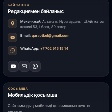
31 шілде, 2026
БАЙЛАНЫС
Ақмола облысындағы кездесуде кәсіпкерлер мен
Редакциямен байланыс
ұстаздар «Әділет» партиясына өз ұсыныстарын
айтты
Мекен-жай:
Астана қ. Нұра ауданы, Ш.Айтматов
көшесі 53, І блок, 89 пәтер
31 шілде, 2026
ҚР Президенті Орталық Азия елдеріне
Email:
qaraotkel@gmail.com
ұзақмерзімді ынтымақтастық жоспарын әзірлеуді
ұсынды
WhatsApp:
+7 702 915 15 14
31 шілде, 2026
«Ауыл аманаты»: Түркістанда 30,2 млрд теңгеге
4 223 жоба қаржыландырылды
31 шілде, 2026
Президент тапсырмасы орындалды: Шардара
ҚОСЫМША
толық ауыз сумен қамтылды
Мобильдік қосымша
30 шілде, 2026
Сайтымыздың мобильді қосымшасын жүктеп
Түркістанда «Арыс-2» және Темір ауылының
алыңыз.