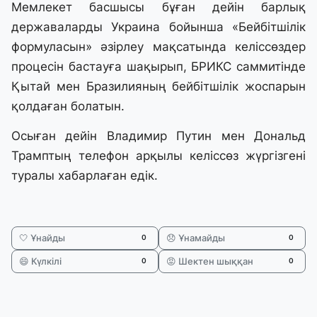
Мемлекет басшысы бұған дейін барлық
державаларды Украина бойынша «Бейбітшілік
формуласын» әзірлеу мақсатында келіссөздер
процесін бастауға шақырып, БРИКС саммитінде
Қытай мен Бразилияның бейбітшілік жоспарын
қолдаған болатын.
Осыған дейін Владимир Путин мен Дональд
Трамптың телефон арқылы келіссөз жүргізгені
туралы хабарлаған едік.
🤍 Ұнайды
😞 Ұнамайды
0
0
😄 Күлкілі
😡 Шектен шыққан
0
0