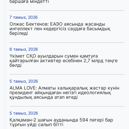
баршаға міндетті
7 тамыз, 2026
Олжас Бектенов: ЕАЭО аясында жасанды
интеллект пен кедергісіз саудаға басымдық
беріледі
6 тамыз, 2026
Үкімет СҚО ауылдарын сумен қамтуға
қайтарылған активтер есебінен 2,7 млрд теңге
бөлді
5 тамыз, 2026
ALMA LOVE: Алматы халықаралық жастар күнін
президент айқындаған негізгі идеологиялық
құндылық аясында атап өтеді
5 тамыз, 2026
Қалқаман-2 шағын ауданында 594 пәтері бар
тұрғын үйді салып бітті