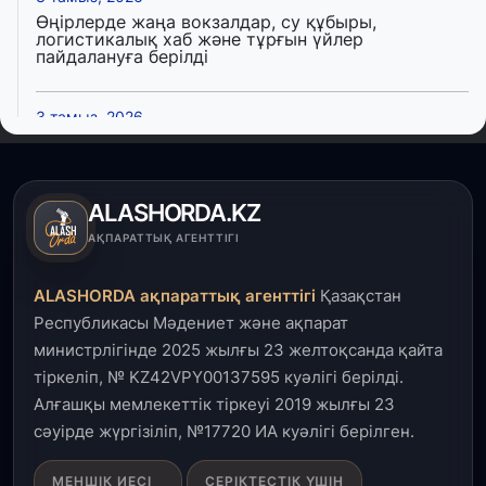
Өңірлерде жаңа вокзалдар, су құбыры,
логистикалық хаб және тұрғын үйлер
пайдалануға берілді
3 тамыз, 2026
Қызылордада 300 орындық аурухана,
Президенттік кітапхана және жаңа театр
салынып жатыр
ALASHORDA.KZ
1 тамыз, 2026
АҚПАРАТТЫҚ АГЕНТТІГІ
Кинопоиск Қазақстан азаматтарының ең
танымал онлайн-кинотеатрына айналды
ALASHORDA ақпараттық агенттігі
Қазақстан
Республикасы Мәдениет және ақпарат
31 шілде, 2026
министрлігінде 2025 жылғы 23 желтоқсанда қайта
Ақмола облысындағы кездесуде кәсіпкерлер мен
тіркеліп, № KZ42VPY00137595 куәлігі берілді.
ұстаздар «Әділет» партиясына өз ұсыныстарын
айтты
Алғашқы мемлекеттік тіркеуі 2019 жылғы 23
сәуірде жүргізіліп, №17720 ИА куәлігі берілген.
31 шілде, 2026
МЕНШІК ИЕСІ
СЕРІКТЕСТІК ҮШІН