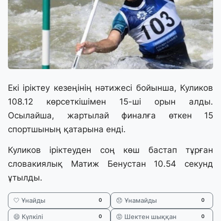
Екі іріктеу кезеңінің нәтижесі бойынша, Куликов
108.12 көрсеткішімен 15-ші орын алды.
Осылайша, жартылай финалға өткен 15
спортшының қатарына енді.
Куликов іріктеуден соң көш бастап тұрған
словакиялық Матиж Бенустан 10.54 секунд
ұтылды.
🤍 Ұнайды
😞 Ұнамайды
0
0
😄 Күлкілі
😡 Шектен шыққан
0
0