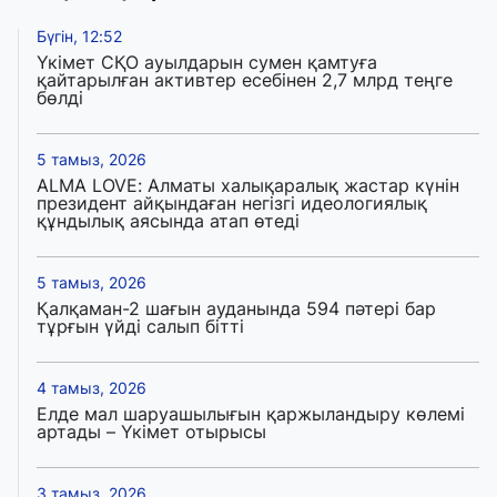
Бүгін, 12:52
Үкімет СҚО ауылдарын сумен қамтуға
қайтарылған активтер есебінен 2,7 млрд теңге
бөлді
5 тамыз, 2026
ALMA LOVE: Алматы халықаралық жастар күнін
президент айқындаған негізгі идеологиялық
құндылық аясында атап өтеді
5 тамыз, 2026
Қалқаман-2 шағын ауданында 594 пәтері бар
тұрғын үйді салып бітті
4 тамыз, 2026
Елде мал шаруашылығын қаржыландыру көлемі
артады – Үкімет отырысы
3 тамыз, 2026