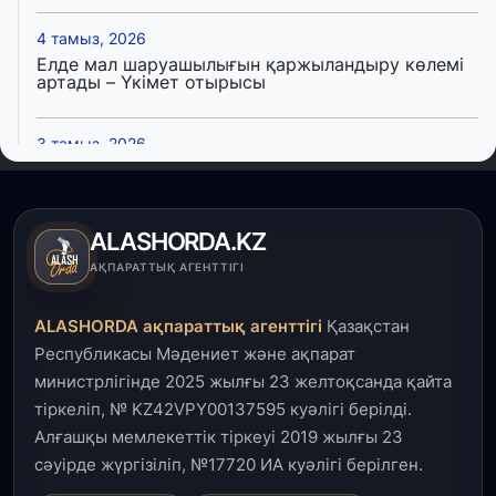
4 тамыз, 2026
Елде мал шаруашылығын қаржыландыру көлемі
артады – Үкімет отырысы
3 тамыз, 2026
Өңірлерде жаңа вокзалдар, су құбыры,
логистикалық хаб және тұрғын үйлер
пайдалануға берілді
ALASHORDA.KZ
3 тамыз, 2026
АҚПАРАТТЫҚ АГЕНТТІГІ
Қызылордада 300 орындық аурухана,
Президенттік кітапхана және жаңа театр
ALASHORDA ақпараттық агенттігі
Қазақстан
салынып жатыр
Республикасы Мәдениет және ақпарат
министрлігінде 2025 жылғы 23 желтоқсанда қайта
1 тамыз, 2026
тіркеліп, № KZ42VPY00137595 куәлігі берілді.
Кинопоиск Қазақстан азаматтарының ең
танымал онлайн-кинотеатрына айналды
Алғашқы мемлекеттік тіркеуі 2019 жылғы 23
сәуірде жүргізіліп, №17720 ИА куәлігі берілген.
31 шілде, 2026