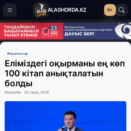
ALASHORDA.KZ
RU
Жаңалықтар
Еліміздегі оқырманы ең көп
100 кітап анықталатын
болды
Alashorda
23 сәуір, 2025