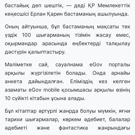
бастайық деп шештік, — деді ҚР Мемлекеттік
кеңесшісі Ерлан Қарин бастаманың ашылуында.
Оның айтуынша, бұл бастаманың мақсаты тек
үздік 100 шығарманың тізімін жасау емес,
оқырмандар арасында еңбектерді талқылау
дәстүрін қалыптастыру.
Мәліметке сай, сауалнама eGov порталы
арқылы жүргізілетін болады. Онда арнайы
анкета дайындалған. Еліміздің кез келген
азаматы eGov mobile қосымшасы арқылы өзінің
10 сүйікті кітабын ұсына алады.
Бұл кітаптар әртүрлі жанрда болуы мүмкін, яғни
тарихи шығармалар, көркем әдебиет, балалар
әдебиеті және фантастика жанрындағы