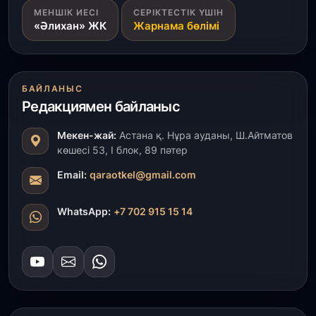
МЕНШІК ИЕСІ
СЕРІКТЕСТІК ҮШІН
Ақмола облысындағы кездесуде кәсіпкерлер мен
«Әлихан» ЖК
Жарнама бөлімі
ұстаздар «Әділет» партиясына өз ұсыныстарын
айтты
31 шілде, 2026
БАЙЛАНЫС
ҚР Президенті Орталық Азия елдеріне
Редакциямен байланыс
ұзақмерзімді ынтымақтастық жоспарын әзірлеуді
ұсынды
Мекен-жай:
Астана қ. Нұра ауданы, Ш.Айтматов
көшесі 53, І блок, 89 пәтер
31 шілде, 2026
«Ауыл аманаты»: Түркістанда 30,2 млрд теңгеге
Email:
qaraotkel@gmail.com
4 223 жоба қаржыландырылды
WhatsApp:
+7 702 915 15 14
31 шілде, 2026
Президент тапсырмасы орындалды: Шардара
толық ауыз сумен қамтылды
30 шілде, 2026
Түркістанда «Арыс-2» және Темір ауылының