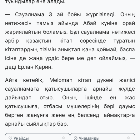
туындылар ене алады.
— Сауалнама 3 ай бойы жүргізіледі. Оның
нәтижесін тамыз айында Абай күніне орай
жариялайтын боламыз. Бұл сауалнама нәтижесі
әрбір қазақтың кітап сөресінде тұратын
кітаптардың тізімін анықтап қана қоймай, баспа
ісіне де жаңа үрдіс бере ме деп ойлаймыз, —
деді Ерлан Қарин.
Айта кетейік, Meloman кітап дүкені желісі
сауалнамаға қатысушыларға арнайы жүлде
дайындап отыр. Оның ішінде ең жас
қатысушыға, отбасы мүшелерінің бәрі дауыс
берген жанұяға және ең белсенді аймақтарға
арнайы сыйлықтар бар.
🤍 Ұнайды
😞 Ұнамайды
0
0