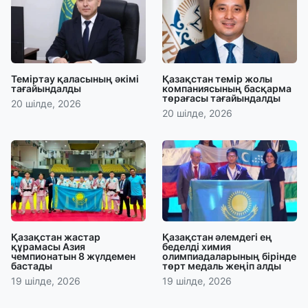
Теміртау қаласының әкімі
Қазақстан темір жолы
тағайындалды
компаниясының басқарма
төрағасы тағайындалды
20 шілде, 2026
20 шілде, 2026
Қазақстан жастар
Қазақстан әлемдегі ең
құрамасы Азия
беделді химия
чемпионатын 8 жүлдемен
олимпиадаларының бірінде
бастады
төрт медаль жеңіп алды
19 шілде, 2026
19 шілде, 2026