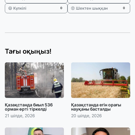
😄 Күлкілі
😡 Шектен шыққан
0
0
Тағы оқыңыз!
Қазақстанда биыл 536
Қазақстанда егін орағы
орман өрті тіркелді
науқаны басталды
21 шілде, 2026
20 шілде, 2026