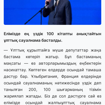
Елімізде ең үздік 100 кітапты анықтайтын
ұлттық сауалнама басталды.
— Ұлттық құрылтайға мүше депутаттар жаңа
бастама көтеріп жатыр. Бұл бастаманың
мақсаты — өз авторларымыздың еңбектерін
насихаттау. Көптеген елдерде осындай тамаша
дәстүр бар. Ұлыбритания, Франция елдерінде
осындай сауалнаманың нәтижесінде үздік деп
танылған 200, 100 шығарманың тізімін
жариялап жатады. Біз де сол дәстүрге сай өз
елімізде осындай жалпыұлттық сауалнама