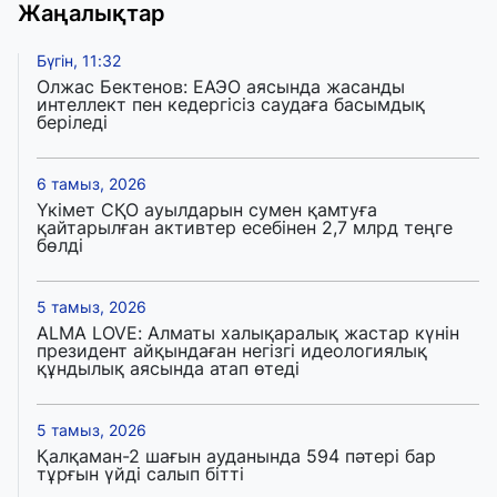
Жаңалықтар
Бүгін, 11:32
Олжас Бектенов: ЕАЭО аясында жасанды
интеллект пен кедергісіз саудаға басымдық
беріледі
6 тамыз, 2026
Үкімет СҚО ауылдарын сумен қамтуға
қайтарылған активтер есебінен 2,7 млрд теңге
бөлді
5 тамыз, 2026
ALMA LOVE: Алматы халықаралық жастар күнін
президент айқындаған негізгі идеологиялық
құндылық аясында атап өтеді
5 тамыз, 2026
Қалқаман-2 шағын ауданында 594 пәтері бар
тұрғын үйді салып бітті