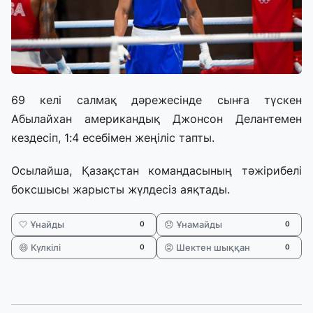
69 келі салмақ дәрежесінде сынға түскен
Абылайхан американдық Джонсон Делантемен
кездесіп, 1:4 есебімен жеңіліс тапты.
Осылайша, Қазақстан командасының тәжірибелі
боксшысы жарысты жүлдесіз аяқтады.
🤍 Ұнайды
😞 Ұнамайды
0
0
😄 Күлкілі
😡 Шектен шыққан
0
0