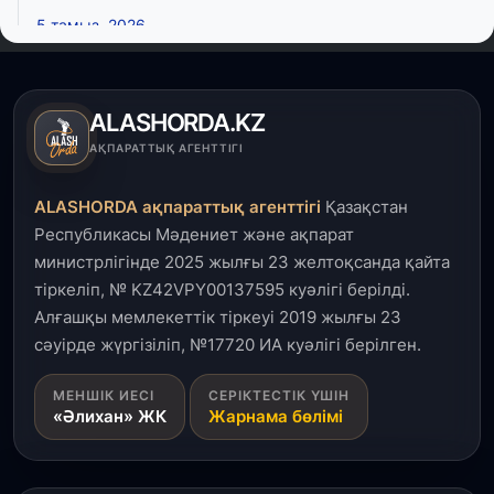
5 тамыз, 2026
ALMA LOVE: Алматы халықаралық жастар күнін
президент айқындаған негізгі идеологиялық
құндылық аясында атап өтеді
ALASHORDA.KZ
5 тамыз, 2026
АҚПАРАТТЫҚ АГЕНТТІГІ
Қалқаман-2 шағын ауданында 594 пәтері бар
тұрғын үйді салып бітті
ALASHORDA ақпараттық агенттігі
Қазақстан
Республикасы Мәдениет және ақпарат
4 тамыз, 2026
министрлігінде 2025 жылғы 23 желтоқсанда қайта
Елде мал шаруашылығын қаржыландыру көлемі
тіркеліп, № KZ42VPY00137595 куәлігі берілді.
артады – Үкімет отырысы
Алғашқы мемлекеттік тіркеуі 2019 жылғы 23
сәуірде жүргізіліп, №17720 ИА куәлігі берілген.
3 тамыз, 2026
Өңірлерде жаңа вокзалдар, су құбыры,
МЕНШІК ИЕСІ
СЕРІКТЕСТІК ҮШІН
логистикалық хаб және тұрғын үйлер
«Әлихан» ЖК
Жарнама бөлімі
пайдалануға берілді
3 тамыз, 2026