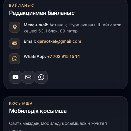
Қызылордада 300 орындық аурухана,
БАЙЛАНЫС
Президенттік кітапхана және жаңа театр
Редакциямен байланыс
салынып жатыр
Мекен-жай:
Астана қ. Нұра ауданы, Ш.Айтматов
1 тамыз, 2026
көшесі 53, І блок, 89 пәтер
Кинопоиск Қазақстан азаматтарының ең
танымал онлайн-кинотеатрына айналды
Email:
qaraotkel@gmail.com
31 шілде, 2026
WhatsApp:
+7 702 915 15 14
Ақмола облысындағы кездесуде кәсіпкерлер мен
ұстаздар «Әділет» партиясына өз ұсыныстарын
айтты
31 шілде, 2026
ҚР Президенті Орталық Азия елдеріне
ұзақмерзімді ынтымақтастық жоспарын әзірлеуді
ҚОСЫМША
ұсынды
Мобильдік қосымша
31 шілде, 2026
Сайтымыздың мобильді қосымшасын жүктеп
«Ауыл аманаты»: Түркістанда 30,2 млрд теңгеге
алыңыз.