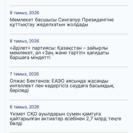
9 тамыз, 2026
Мемлекет басшысы Сингапур Президентіне
құттықтау жеделхатын жолдады
8 тамыз, 2026
«Әділет» партиясы: Қазақстан – зайырлы
мемлекет, ал «Заң және тәртіп» қағидаты
баршаға міндетті
7 тамыз, 2026
Олжас Бектенов: ЕАЭО аясында жасанды
интеллект пен кедергісіз саудаға басымдық
беріледі
6 тамыз, 2026
Үкімет СҚО ауылдарын сумен қамтуға
қайтарылған активтер есебінен 2,7 млрд теңге
бөлді