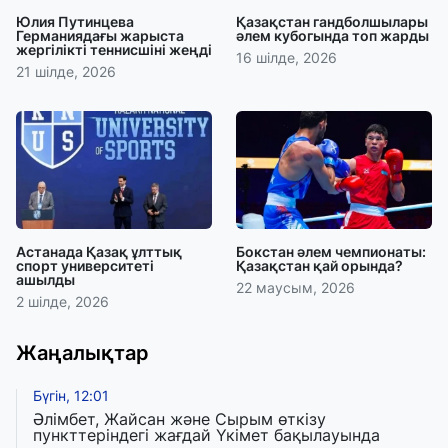
Юлия Путинцева
Қазақстан гандболшылары
Германиядағы жарыста
әлем кубогында топ жарды
жергілікті теннисшіні жеңді
16 шілде, 2026
21 шілде, 2026
Астанада Қазақ ұлттық
Бокстан әлем чемпионаты:
спорт университеті
Қазақстан қай орында?
ашылды
22 маусым, 2026
2 шілде, 2026
Жаңалықтар
Бүгін, 12:01
Әлімбет, Жайсан және Сырым өткізу
пункттеріндегі жағдай Үкімет бақылауында