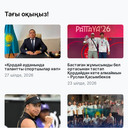
Тағы оқыңыз!
«Қордай ауданында
Бастаған жұмысымды бел
талантты спортшылар көп»
ортасынан тастап
Қордайдан кете алмаймын
27 шілде, 2026
– Руслан Қасымбеков
23 шілде, 2026