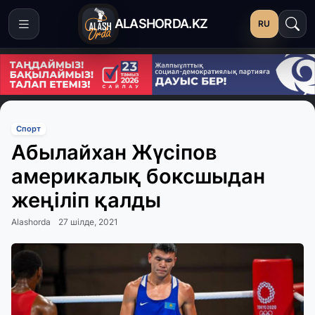
ALASHORDA.KZ
RU
Спорт
Абылайхан Жүсіпов
америкалық боксшыдан
жеңіліп қалды
Alashorda
27 шілде, 2021