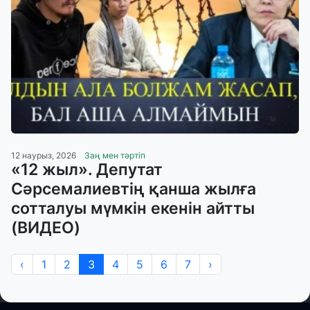
12 наурыз, 2026
Заң мен тәртіп
«12 жыл». Депутат
Сәрсемалиевтің қанша жылға
сотталуы мүмкін екенін айтты
(ВИДЕО)
‹
1
2
3
4
5
6
7
›