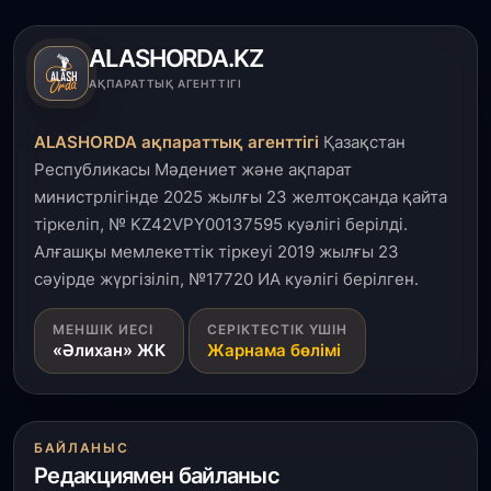
ALASHORDA.KZ
АҚПАРАТТЫҚ АГЕНТТІГІ
ALASHORDA ақпараттық агенттігі
Қазақстан
Республикасы Мәдениет және ақпарат
министрлігінде 2025 жылғы 23 желтоқсанда қайта
тіркеліп, № KZ42VPY00137595 куәлігі берілді.
Алғашқы мемлекеттік тіркеуі 2019 жылғы 23
сәуірде жүргізіліп, №17720 ИА куәлігі берілген.
МЕНШІК ИЕСІ
СЕРІКТЕСТІК ҮШІН
«Әлихан» ЖК
Жарнама бөлімі
БАЙЛАНЫС
Редакциямен байланыс