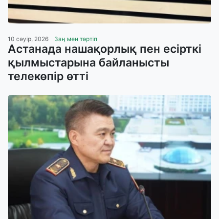
10 сәуір, 2026
Заң мен тәртіп
Астанада нашақорлық пен есірткі
қылмыстарына байланысты
телекөпір өтті