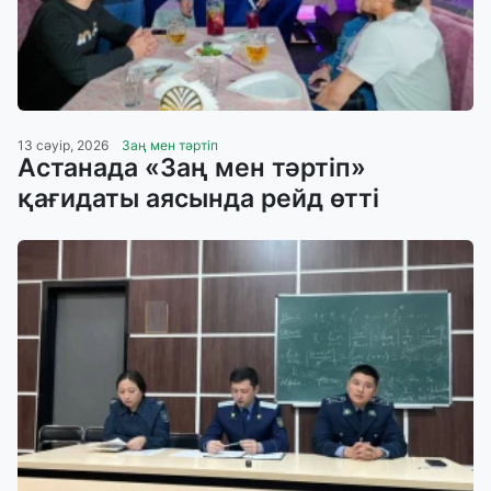
13 сәуір, 2026
Заң мен тәртіп
Астанада «Заң мен тәртіп»
қағидаты аясында рейд өтті