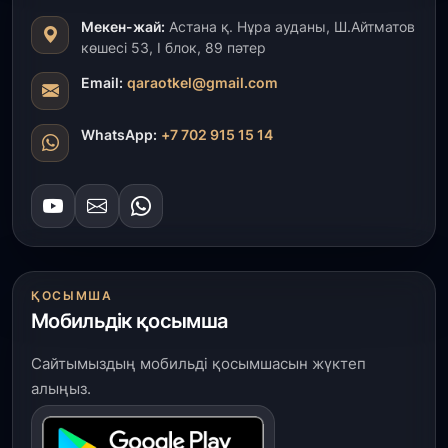
Мекен-жай:
Астана қ. Нұра ауданы, Ш.Айтматов
көшесі 53, І блок, 89 пәтер
Email:
qaraotkel@gmail.com
WhatsApp:
+7 702 915 15 14
ҚОСЫМША
Мобильдік қосымша
Сайтымыздың мобильді қосымшасын жүктеп
алыңыз.