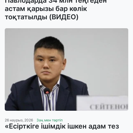
Павлодарда 34 млн теңгеден
астам қарызы бар көлік
тоқтатылды (ВИДЕО)
26 наурыз, 2026
Заң мен тәртіп
«Есірткіге ішімдік ішкен адам тез