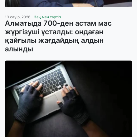
10 сәуір, 2026
Заң мен тәртіп
Алматыда 700-ден астам мас
жүргізуші ұсталды: ондаған
қайғылы жағдайдың алдын
алынды