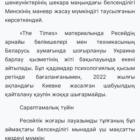
шенеуніктерінің шекара маңындағы белсенділігі
Минскінің маневр жасау мүмкіндігі таусылғанын
көрсеткендей.
«The Times» материалында Ресейдің
арнайы бөлімшелері мен техникасының
Беларусь аумағында шоғырлануы Украина
барлау қызметінің жіті бақылауында екені
айтылады. Бұл қадамдар психологиялық қысым
ретінде бағаланғанымен, 2022 жылғы
ақпандағы Киевке жасалған шабуылдың
қайталану қаупін жоққа шығармайды.
Сараптамалық түйін
Ресейлік жоғары лауазымды тұлғаның бұл
аймақтағы белсенділігі мынадай үш мақсатты
көздеуі мүмкін: