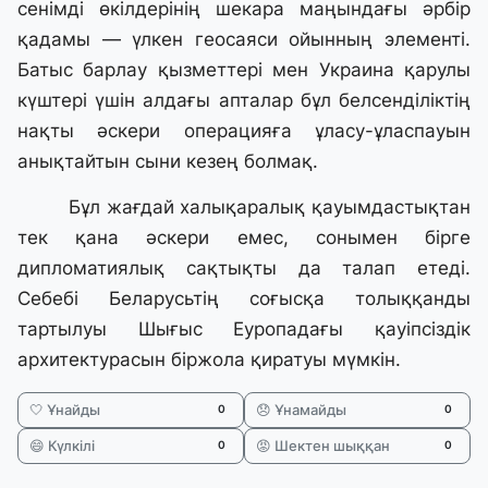
сенімді өкілдерінің шекара маңындағы әрбір
қадамы — үлкен геосаяси ойынның элементі.
Батыс барлау қызметтері мен Украина қарулы
күштері үшін алдағы апталар бұл белсенділіктің
нақты әскери операцияға ұласу-ұласпауын
анықтайтын сыни кезең болмақ.
Бұл жағдай халықаралық қауымдастықтан
тек қана әскери емес, сонымен бірге
дипломатиялық сақтықты да талап етеді.
Себебі Беларусьтің соғысқа толыққанды
тартылуы Шығыс Еуропадағы қауіпсіздік
архитектурасын біржола қиратуы мүмкін.
🤍 Ұнайды
😞 Ұнамайды
0
0
😄 Күлкілі
😡 Шектен шыққан
0
0