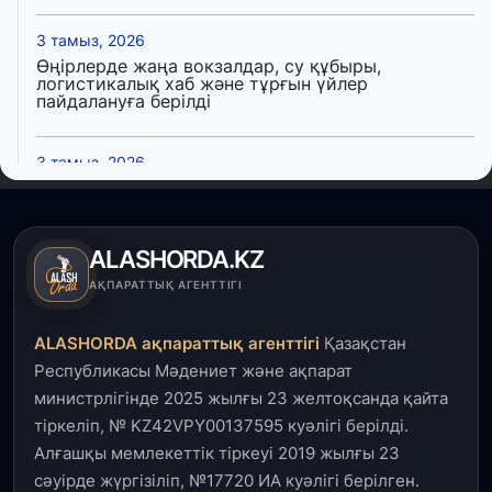
3 тамыз, 2026
Өңірлерде жаңа вокзалдар, су құбыры,
логистикалық хаб және тұрғын үйлер
пайдалануға берілді
3 тамыз, 2026
Қызылордада 300 орындық аурухана,
Президенттік кітапхана және жаңа театр
салынып жатыр
ALASHORDA.KZ
1 тамыз, 2026
АҚПАРАТТЫҚ АГЕНТТІГІ
Кинопоиск Қазақстан азаматтарының ең
танымал онлайн-кинотеатрына айналды
ALASHORDA ақпараттық агенттігі
Қазақстан
Республикасы Мәдениет және ақпарат
31 шілде, 2026
министрлігінде 2025 жылғы 23 желтоқсанда қайта
Ақмола облысындағы кездесуде кәсіпкерлер мен
тіркеліп, № KZ42VPY00137595 куәлігі берілді.
ұстаздар «Әділет» партиясына өз ұсыныстарын
айтты
Алғашқы мемлекеттік тіркеуі 2019 жылғы 23
сәуірде жүргізіліп, №17720 ИА куәлігі берілген.