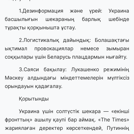
1.Дезинформация және үрей: Украина
басшылығын шекараның барлық шебінде
тұрақты қорқынышта ұстау.
2.Логистикалық дайындық: Болашақтағы
ықтимал провокациялар немесе зымыран
соққылары үшін Беларусь плацдармын нығайту.
3.Саяси бақылау: Лукашенко режимінің
Мәскеу алдындағы міндеттемелерін мүлтіксіз
орындауын қадағалау.
Қорытынды
Украина үшін солтүстік шекара — «екінші
фронттың» ашылу қаупі бар аймақ. «The Times»
жариялаған деректер көрсеткендей, Путиннің