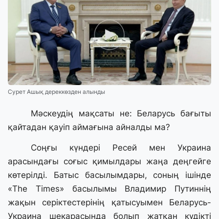
Сурет Ашық дереккөзден алынды
Мәскеудің мақсаты не: Беларусь бағыты
қайтадан қауіп аймағына айналды ма?
Соңғы күндері Ресей мен Украина
арасындағы соғыс қимылдары жаңа деңгейге
көтерілді. Батыс басылымдары, соның ішінде
«The Times» басылымы Владимир Путиннің
жақын серіктестерінің қатысуымен Беларусь-
Украина шекарасында болып жатқан күдікті