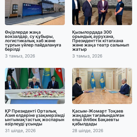
Өңірлерде жаңа
Қызылордада 300
вокзалдар, су құбыры,
орындық аурухана,
логистикалық хаб және
Президенттік кітапхана
тұрғын үйлер пайдалануға
және жаңа театр салынып
берілді
жатыр
3 тамыз, 2026
3 тамыз, 2026
ҚР Президенті Орталық
Қасым-Жомарт Тоқаев
Азия елдеріне ұзақмерзімді
жаңадан тағайындалған
ынтымақтастық жоспарын
елші Әлібек Бақаевты
әзірлеуді ұсынды
қабылдады
31 шілде, 2026
28 шілде, 2026