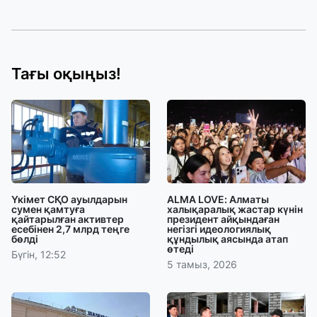
Тағы оқыңыз!
Үкімет СҚО ауылдарын
ALMA LOVE: Алматы
сумен қамтуға
халықаралық жастар күнін
қайтарылған активтер
президент айқындаған
есебінен 2,7 млрд теңге
негізгі идеологиялық
бөлді
құндылық аясында атап
өтеді
Бүгін, 12:52
5 тамыз, 2026