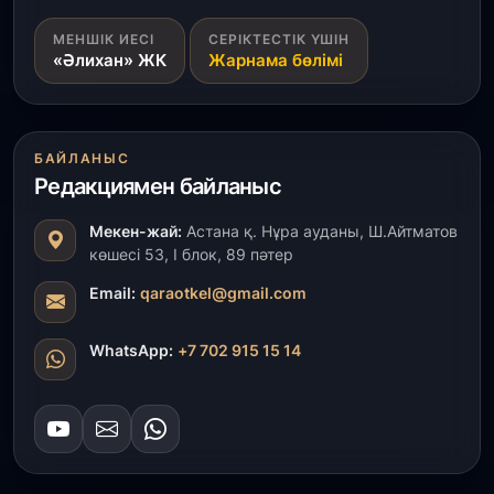
31 шілде, 2026
МЕНШІК ИЕСІ
СЕРІКТЕСТІК ҮШІН
ҚР Президенті Орталық Азия елдеріне
«Әлихан» ЖК
Жарнама бөлімі
ұзақмерзімді ынтымақтастық жоспарын әзірлеуді
ұсынды
31 шілде, 2026
БАЙЛАНЫС
«Ауыл аманаты»: Түркістанда 30,2 млрд теңгеге
Редакциямен байланыс
4 223 жоба қаржыландырылды
Мекен-жай:
Астана қ. Нұра ауданы, Ш.Айтматов
31 шілде, 2026
көшесі 53, І блок, 89 пәтер
Президент тапсырмасы орындалды: Шардара
толық ауыз сумен қамтылды
Email:
qaraotkel@gmail.com
30 шілде, 2026
WhatsApp:
+7 702 915 15 14
Түркістанда «Арыс-2» және Темір ауылының
теміржол вокзалдары пайдалануға берілді
30 шілде, 2026
Қордайлық қыз-келіншектер ұлттық нақыштағы