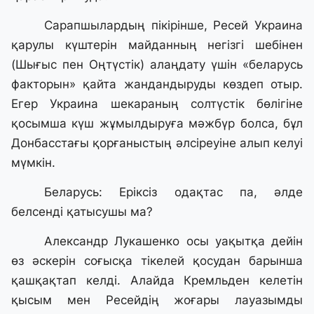
Сарапшылардың пікірінше, Ресей Украина
қарулы күштерін майданның негізгі шебінен
(Шығыс пен Оңтүстік) алаңдату үшін «беларусь
факторын» қайта жандандыруды көздеп отыр.
Егер Украина шекараның солтүстік бөлігіне
қосымша күш жұмылдыруға мәжбүр болса, бұл
Донбасстағы қорғаныстың әлсіреуіне алып келуі
мүмкін.
Беларусь: Еріксіз одақтас па, әлде
белсенді қатысушы ма?
Александр Лукашенко осы уақытқа дейін
өз әскерін соғысқа тікелей қосудан барынша
қашқақтап келді. Алайда Кремльден келетін
қысым мен Ресейдің жоғары лауазымды