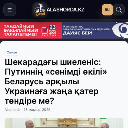
ALASHORDA.KZ
RU
Саясат
Шекарадағы шиеленіс:
Путиннің «сенімді өкілі»
Беларусь арқылы
Украинаға жаңа қатер
төндіре ме?
Alashorda
13 мамыр, 2026