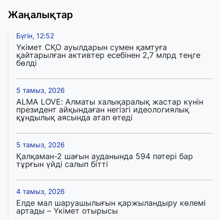
Жаңалықтар
Бүгін, 12:52
Үкімет СҚО ауылдарын сумен қамтуға
қайтарылған активтер есебінен 2,7 млрд теңге
бөлді
5 тамыз, 2026
ALMA LOVE: Алматы халықаралық жастар күнін
президент айқындаған негізгі идеологиялық
құндылық аясында атап өтеді
5 тамыз, 2026
Қалқаман-2 шағын ауданында 594 пәтері бар
тұрғын үйді салып бітті
4 тамыз, 2026
Елде мал шаруашылығын қаржыландыру көлемі
артады – Үкімет отырысы