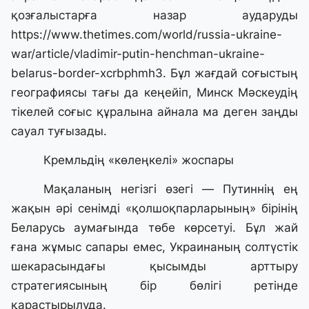
қозғалыстарға назар аударуды
https://www.thetimes.com/world/russia-ukraine-
war/article/vladimir-putin-henchman-ukraine-
belarus-border-xcrbphmh3
. Бұл жағдай соғыстың
географиясы тағы да кеңейіп, Минск Мәскеудің
тікелей соғыс құралына айнала ма деген заңды
сауал туғызады.
Кремльдің «көлеңкелі» жоспары
Мақаланың негізгі өзегі — Путиннің ең
жақын әрі сенімді «қолшоқпарларының» бірінің
Беларусь аумағында төбе көрсетуі. Бұл жай
ғана жұмыс сапары емес, Украинаның солтүстік
шекарасындағы қысымды арттыру
стратегиясының бір бөлігі ретінде
қарастырылуда.