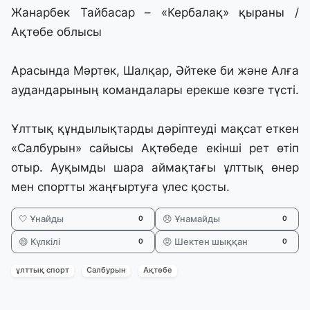
Жанарбек Тайбасар – «Кербалақ» қыраны /
Ақтөбе облысы
Арасында Мәртөк, Шалқар, Әйтеке би және Алға
аудандарының командалары ерекше көзге түсті.
Ұлттық құндылықтарды дәріптеуді мақсат еткен
«Салбурын» сайысы Ақтөбеде екінші рет өтіп
отыр. Ауқымды шара аймақтағы ұлттық өнер
мен спортты жаңғыртуға үлес қосты.
🤍 Ұнайды
😞 Ұнамайды
0
0
😄 Күлкілі
😡 Шектен шыққан
0
0
ұлттық спорт
Салбурын
Ақтөбе