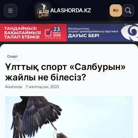
ALASHORDA.KZ
RU
Спорт
Ұлттық спорт «Салбурын»
жайлы не білесіз?
Alashorda
7 желтоқсан, 2025