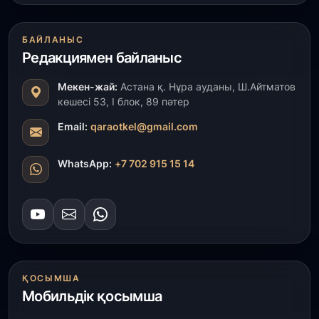
1 тамыз, 2026
БАЙЛАНЫС
Кинопоиск Қазақстан азаматтарының ең
танымал онлайн-кинотеатрына айналды
Редакциямен байланыс
Мекен-жай:
Астана қ. Нұра ауданы, Ш.Айтматов
31 шілде, 2026
көшесі 53, І блок, 89 пәтер
Ақмола облысындағы кездесуде кәсіпкерлер мен
ұстаздар «Әділет» партиясына өз ұсыныстарын
Email:
qaraotkel@gmail.com
айтты
WhatsApp:
+7 702 915 15 14
31 шілде, 2026
ҚР Президенті Орталық Азия елдеріне
ұзақмерзімді ынтымақтастық жоспарын әзірлеуді
ұсынды
31 шілде, 2026
«Ауыл аманаты»: Түркістанда 30,2 млрд теңгеге
ҚОСЫМША
4 223 жоба қаржыландырылды
Мобильдік қосымша