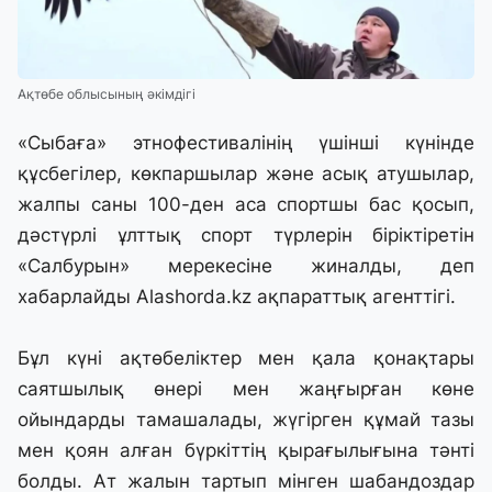
Ақтөбе облысының әкімдігі
«Сыбаға» этнофестивалінің үшінші күнінде
құсбегілер, көкпаршылар және асық атушылар,
жалпы саны 100-ден аса спортшы бас қосып,
дәстүрлі ұлттық спорт түрлерін біріктіретін
«Салбурын» мерекесіне жиналды, деп
хабарлайды
Alashorda.kz
ақпараттық агенттігі.
Бұл күні ақтөбеліктер мен қала қонақтары
саятшылық өнері мен жаңғырған көне
ойындарды тамашалады, жүгірген құмай тазы
мен қоян алған бүркіттің қырағылығына тәнті
болды. Ат жалын тартып мінген шабандоздар