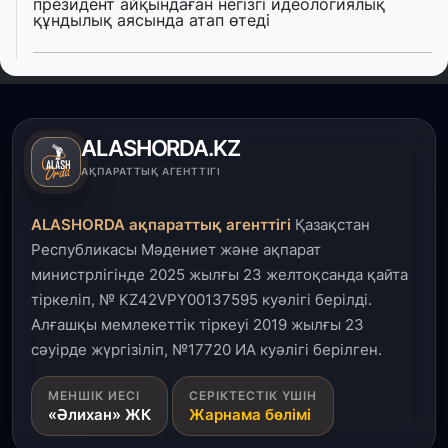
президент айқындаған негізгі идеологиялық
құндылық аясында атап өтеді
5 тамыз, 2026
Қалқаман-2 шағын ауданында 594 пәтері бар
тұрғын үйді салып бітті
ALASHORDA.KZ
4 тамыз, 2026
АҚПАРАТТЫҚ АГЕНТТІГІ
Елде мал шаруашылығын қаржыландыру көлемі
артады – Үкімет отырысы
ALASHORDA ақпараттық агенттігі
Қазақстан
Республикасы Мәдениет және ақпарат
3 тамыз, 2026
министрлігінде 2025 жылғы 23 желтоқсанда қайта
Өңірлерде жаңа вокзалдар, су құбыры,
тіркеліп, № KZ42VPY00137595 куәлігі берілді.
логистикалық хаб және тұрғын үйлер
пайдалануға берілді
Алғашқы мемлекеттік тіркеуі 2019 жылғы 23
сәуірде жүргізіліп, №17720 ИА куәлігі берілген.
3 тамыз, 2026
МЕНШІК ИЕСІ
СЕРІКТЕСТІК ҮШІН
Қызылордада 300 орындық аурухана,
«Әлихан» ЖК
Жарнама бөлімі
Президенттік кітапхана және жаңа театр
салынып жатыр