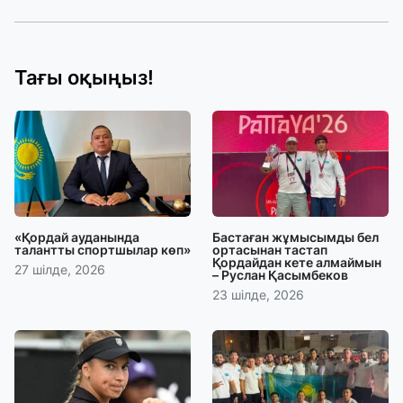
Тағы оқыңыз!
«Қордай ауданында
Бастаған жұмысымды бел
талантты спортшылар көп»
ортасынан тастап
Қордайдан кете алмаймын
27 шілде, 2026
– Руслан Қасымбеков
23 шілде, 2026