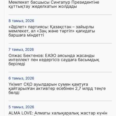
Мемлекет басшысы Сингапур Президентіне
құттықтау жеделхатын жолдады
8 тамыз, 2026
«Әділет» партиясы: Қазақстан – зайырлы
мемлекет, ал «Заң және тәртіп» қағидаты
баршаға міндетті
7 тамыз, 2026
Олжас Бектенов: ЕАЭО аясында жасанды
интеллект пен кедергісіз саудаға басымдық
беріледі
6 тамыз, 2026
Үкімет СҚО ауылдарын сумен қамтуға
қайтарылған активтер есебінен 2,7 млрд теңге
бөлді
5 тамыз, 2026
ALMA LOVE: Алматы халықаралық жастар күнін