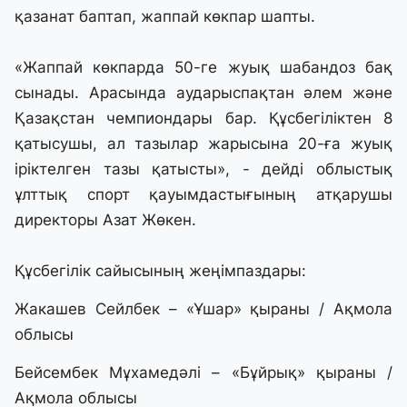
қазанат баптап, жаппай көкпар шапты.
«Жаппай көкпарда 50-ге жуық шабандоз бақ
сынады. Арасында аударыспақтан әлем және
Қазақстан чемпиондары бар. Құсбегіліктен 8
қатысушы, ал тазылар жарысына 20-ға жуық
іріктелген тазы қатысты», - дейді облыстық
ұлттық спорт қауымдастығының атқарушы
директоры Азат Жөкен.
Құсбегілік сайысының жеңімпаздары:
Жакашев Сейлбек – «Ұшар» қыраны / Ақмола
облысы
Бейсембек Мұхамедәлі – «Бұйрық» қыраны /
Ақмола облысы