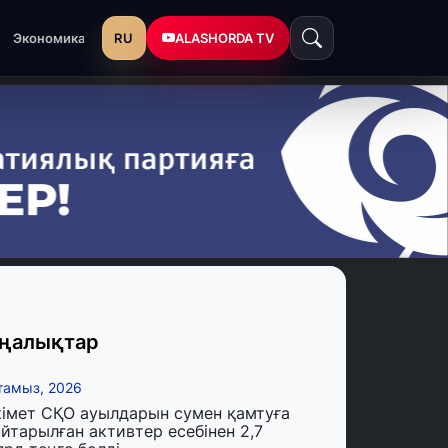
RU
ALASHORDA TV
Экономика
ңалықтар
тамыз, 2026
кімет СҚО ауылдарын сумен қамтуға
йтарылған активтер есебінен 2,7