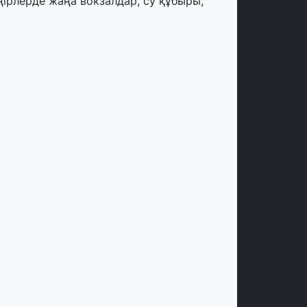
ңірлерде жаңа вокзалдар, су құбыры,
огистикалық хаб және тұрғын үйлер
йдалануға берілді
тамыз, 2026
ызылордада 300 орындық аурухана,
резиденттік кітапхана және жаңа
еатр салынып жатыр
тамыз, 2026
инопоиск Қазақстан азаматтарының
ң танымал онлайн-кинотеатрына
йналды
 шілде, 2026
қмола облысындағы кездесуде
әсіпкерлер мен ұстаздар «Әділет»
артиясына өз ұсыныстарын айтты