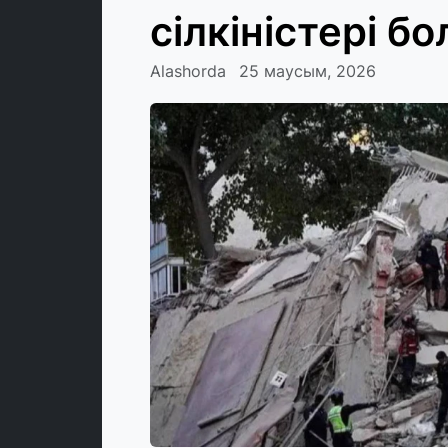
сілкіністері б
Alashorda
25 маусым, 2026