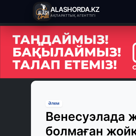
ALASHORDA.KZ
АҚПАРАТТЫҚ АГЕНТТІГІ
Әлем
Венесуэлада 
болмаған жой