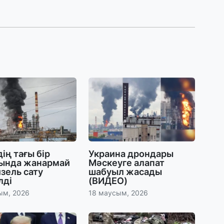
30
Қ
н
ш
29
С
ә
29
Қ
ұ
ің тағы бір
Украина дрондары
ында жанармай
Мәскеуге алапат
зель сату
шабуыл жасады
29
лді
(ВИДЕО)
Т
ым, 2026
18 маусым, 2026
н