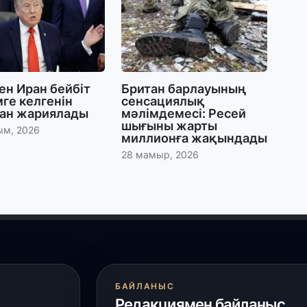
28
Қ
т
қ
ен Иран бейбіт
Британ барлауының
28
мге келгенін
сенсациялық
Т
тан жариялады
мәлімдемесі: Ресей
бе
шығыны жарты
ым, 2026
з
миллионға жақындады
28 мамыр, 2026
27
А
«
м
27
«
с
БАЙЛАНЫС
Редакциямен байланыс