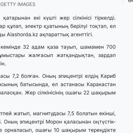
Ө
 GETTY IMAGES
л
па
қатарынан екі күшті жер сілкінісі тіркелді.
р құлап, электр қуатының берілуі тоқтап, ел
3 
йды
Alashorda.kz
ақпараттық агенттігі.
Қ
П
т
 кемінде 32 адам қаза тауып, шамамен 700
ұмыстары жалғасып жатқандықтан, зардап
ін.
1 
К
дасы 7,2 болған. Оның эпицентрі елдің Кариб
е
а
асының батысында, ел астанасы Каракастан
ласқан. Жер сілкінісінің ошағы 22 шақырым
31
А
к
өтпей жатып, магнитудасы 7,5 болатын екінші,
п
лді. Оның эпицентрі Морон қаласынан оңтүстік-
е орналасып, ошағы 10 шақырым тереңдікте