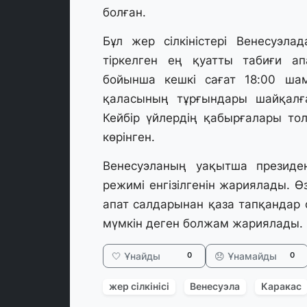
болған.
Бұл жер сілкіністері Венесуэл
тіркелген ең қуатты табиғи ап
бойынша кешкі сағат 18:00 шам
қаласының тұрғындары шайқалғ
Кейбір үйлердің қабырғалары толы
көрінген.
Венесуэланың уақытша президе
режимі енгізілгенін жариялады. Ө
апат салдарынан қаза тапқандар 
мүмкін деген болжам жариялады.
🤍 Ұнайды
😞 Ұнамайды
0
0
жер сілкінісі
Венесуэла
Каракас