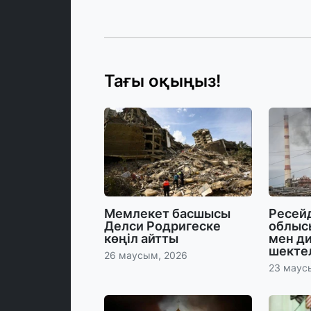
Тағы оқыңыз!
Мемлекет басшысы
Ресейд
Делси Родригеске
облыс
көңіл айтты
мен ди
шекте
26 маусым, 2026
23 маус