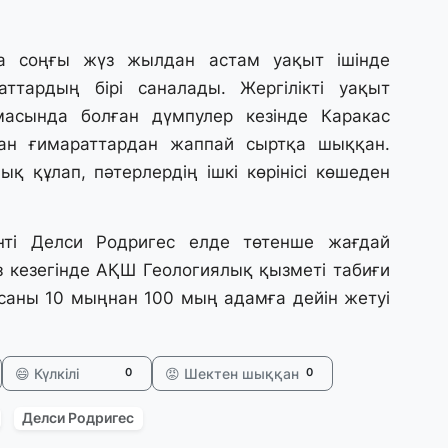
31
Қ
ұ
ада соңғы жүз жылдан астам уақыт ішінде
ж
аттардың бірі саналады. Жергілікті уақыт
асында болған дүмпулер кезінде Каракас
31
ан ғимараттардан жаппай сыртқа шыққан.
«
қ құлап, пәтерлердің ішкі көрінісі көшеден
м
қ
нті Делси Родригес елде төтенше жағдай
31
з кезегінде АҚШ Геологиялық қызметі табиғи
П
Ш
саны 10 мыңнан 100 мың адамға дейін жетуі
30
😄 Күлкілі
😡 Шектен шыққан
0
0
Т
а
па
Делси Родригес