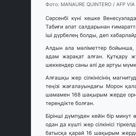
Фото: MANAURE QUINTERO / AFP VIA
Сәрсенбі күні кешке Венесуэлада 
Табиғи апат салдарынан ғимаратта
іші дүрбелең болды, деп хабарла
Алдын ала мәліметтер бойынша,
адам жарақат алған. Құтқару ж
шеккендер саны әлі де артуы мүмк
Алғашқы жер сілкінісінің магниту
теңізі жағалауындағы Морон қал
шамамен 168 шақырым жерде орна
тереңдікте болған.
Бірінші дүмпуден кейін бір минут 
одан да күшті жер сілкінісі тірке
батысқа қарай 16 шақырым жерд