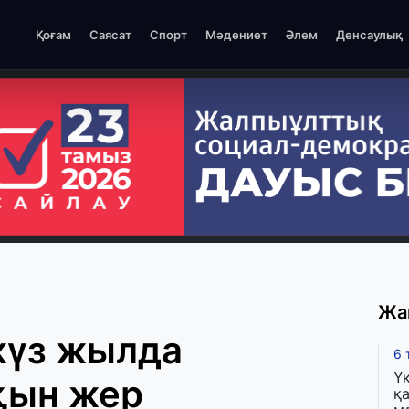
Қоғам
Саясат
Спорт
Мәдениет
Әлем
Денсаулық
Жа
жүз жылда
6 
Ү
қын жер
қа