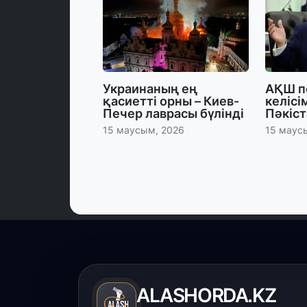
Украинаның ең
АҚШ п
қасиетті орны – Киев-
келісі
Печер лаврасы бүлінді
Пәкіс
15 маусым, 2026
15 маус
ALASHORDA.KZ