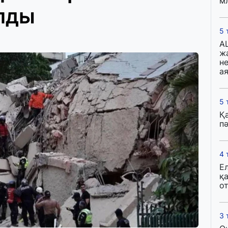
м
олды
5 
A
ж
н
ая
5 
Қ
пә
4 
Е
қ
о
3 