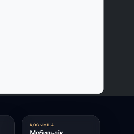
 шілде, 2026
асым-Жомарт Тоқаев жаңадан
ағайындалған елші Әлібек Бақаевты
абылдады
 шілде, 2026
үркістан облысында биологиялық
лсенді қоспалар өндіретін заманауи
ауыттың құрылысы басталды
 шілде, 2026
қтау аспанындағы дрон-шоу:
Әділет» партиясының өңірлік сапары
әресіне жетті
 шілде, 2026
Қордай ауданында талантты
портшылар көп»
ҚОСЫМША
Мобильдік