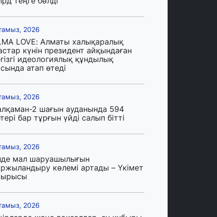
лрд теңге бөлді
тамыз, 2026
LMA LOVE: Алматы халықаралық
астар күнін президент айқындаған
егізгі идеологиялық құндылық
сында атап өтеді
тамыз, 2026
алқаман-2 шағын ауданында 594
тері бар тұрғын үйді салып бітті
тамыз, 2026
лде мал шаруашылығын
аржыландыру көлемі артады – Үкімет
тырысы
тамыз, 2026