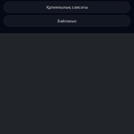
Құпиялылық саясаты
Байланыс