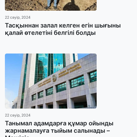
22 сәуір, 2024
Тасқыннан залал келген егін шығыны
қалай өтелетіні белгілі болды
22 сәуір, 2024
Танымал адамдарға құмар ойынды
жарнамалауға тыйым салынады –