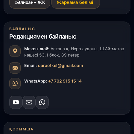
«Әлихан» ЖК
Жарнама бөлімі
БАЙЛАНЫС
Редакциямен байланыс
Мекен-жай:
Астана қ. Нұра ауданы, Ш.Айтматов
көшесі 53, І блок, 89 пәтер
Email:
qaraotkel@gmail.com
WhatsApp:
+7 702 915 15 14
ҚОСЫМША