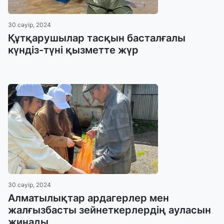
30 сәуір, 2024
Құтқарушылар тасқын басталғалы
күндіз-түні қызметте жүр
30 сәуір, 2024
Алматылықтар ардагерлер мен
жалғызбасты зейнеткерлердің ауласын
жинады