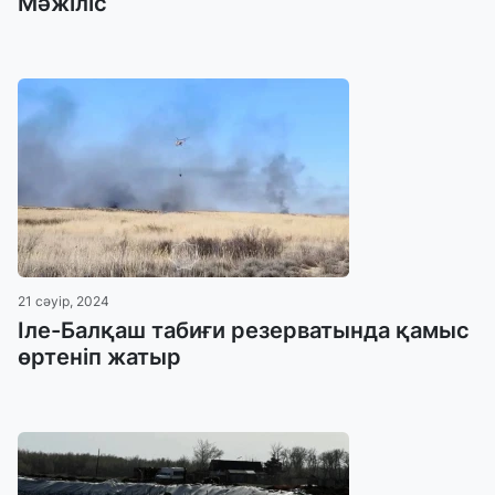
Мәжіліс
21 сәуір, 2024
Іле-Балқаш табиғи резерватында қамыс
өртеніп жатыр