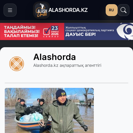
ALASHORDA.KZ
RU
Alashorda
Alashorda.kz ақпараттық агенттігі