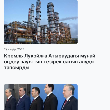
29 сәуір, 2024
Кремль Лукойлға Атыраудағы мұнай
өңдеу зауытын тезірек сатып алуды
тапсырды