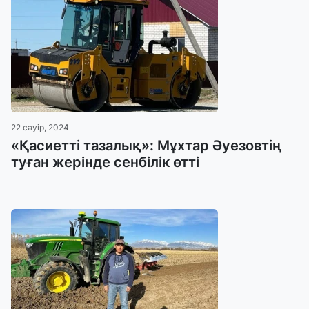
22 сәуір, 2024
«Қасиетті тазалық»: Мұхтар Әуезовтің
туған жерінде сенбілік өтті