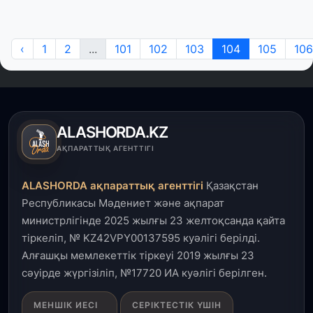
‹
1
2
...
101
102
103
104
105
106
ALASHORDA.KZ
АҚПАРАТТЫҚ АГЕНТТІГІ
ALASHORDA ақпараттық агенттігі
Қазақстан
Республикасы Мәдениет және ақпарат
министрлігінде 2025 жылғы 23 желтоқсанда қайта
тіркеліп, № KZ42VPY00137595 куәлігі берілді.
Алғашқы мемлекеттік тіркеуі 2019 жылғы 23
сәуірде жүргізіліп, №17720 ИА куәлігі берілген.
МЕНШІК ИЕСІ
СЕРІКТЕСТІК ҮШІН