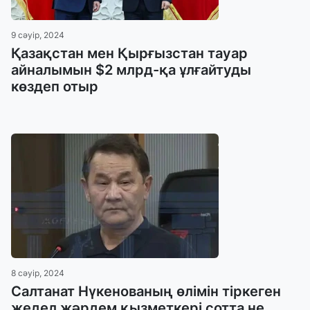
9 сәуір, 2024
Қазақстан мен Қырғызстан тауар
айналымын $2 млрд-қа ұлғайтуды
көздеп отыр
8 сәуір, 2024
Салтанат Нүкенованың өлімін тіркеген
жедел жәрдем қызметкері сотта не