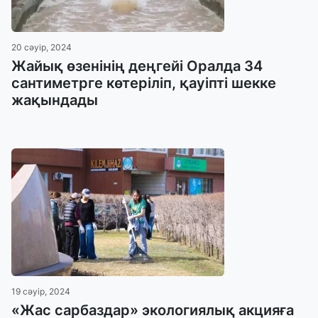
20 сәуір, 2024
Жайық өзенінің деңгейі Оралда 34
сантиметрге көтеріліп, қауіпті шекке
жақындады
19 сәуір, 2024
«Жас сарбаздар» экологиялық акцияға