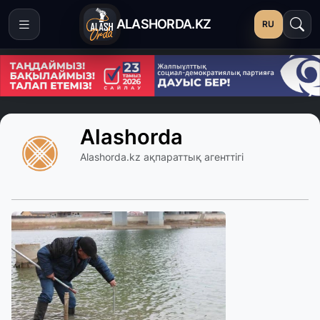
ALASHORDA.KZ
RU
Alashorda
Alashorda.kz ақпараттық агенттігі