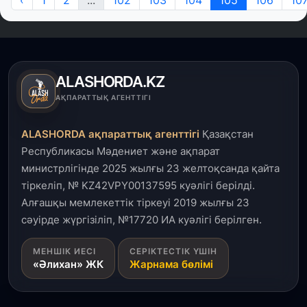
ALASHORDA.KZ
АҚПАРАТТЫҚ АГЕНТТІГІ
ALASHORDA ақпараттық агенттігі
Қазақстан
Республикасы Мәдениет және ақпарат
министрлігінде 2025 жылғы 23 желтоқсанда қайта
тіркеліп, № KZ42VPY00137595 куәлігі берілді.
Алғашқы мемлекеттік тіркеуі 2019 жылғы 23
сәуірде жүргізіліп, №17720 ИА куәлігі берілген.
МЕНШІК ИЕСІ
СЕРІКТЕСТІК ҮШІН
«Әлихан» ЖК
Жарнама бөлімі