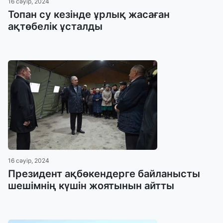
16 сәуір, 2024
Топан су кезінде ұрлық жасаған
ақтөбелік ұсталды
16 сәуір, 2024
Президент ақбөкендерге байланысты
шешімнің күшін жоятынын айтты