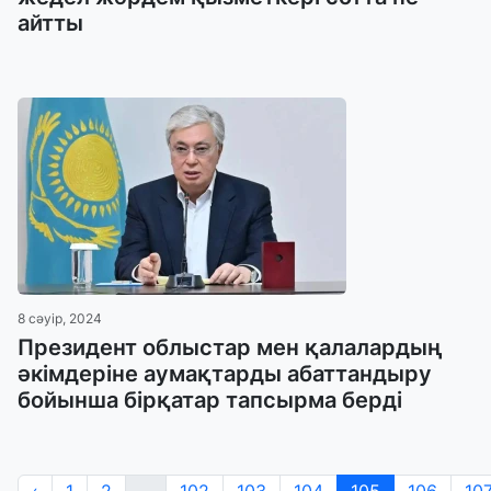
айтты
8 сәуір, 2024
Президент облыстар мен қалалардың
әкімдеріне аумақтарды абаттандыру
бойынша бірқатар тапсырма берді
‹
1
2
...
102
103
104
105
106
10