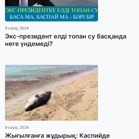
9 сәуір, 2024
Экс-президент елді топан су басқанда
неге үндемеді?
9 сәуір, 2024
Жығылғанға жұдырық: Каспийде