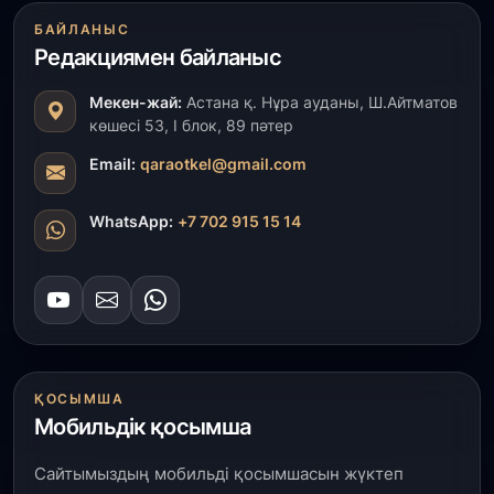
БАЙЛАНЫС
Редакциямен байланыс
Мекен-жай:
Астана қ. Нұра ауданы, Ш.Айтматов
көшесі 53, І блок, 89 пәтер
Email:
qaraotkel@gmail.com
WhatsApp:
+7 702 915 15 14
ҚОСЫМША
Мобильдік қосымша
Сайтымыздың мобильді қосымшасын жүктеп