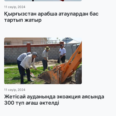
11 сәуір, 2024
Қырғызстан арабша атаулардан бас
тартып жатыр
11 сәуір, 2024
Жетісай ауданында экоакция аясында
300 түп ағаш әктелді