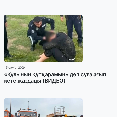
15 сәуір, 2024
«Құлынын құтқарамын» деп суға ағып
кете жаздады (ВИДЕО)