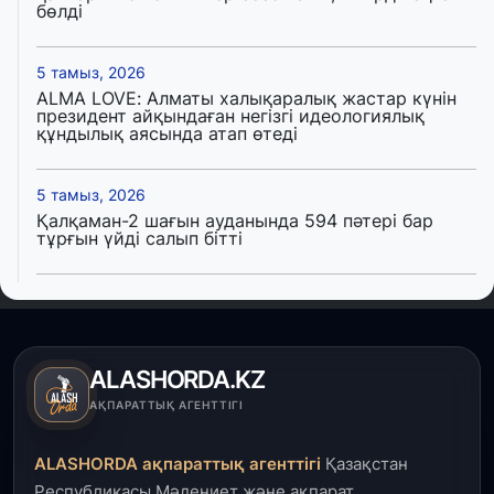
бөлді
5 тамыз, 2026
ALMA LOVE: Алматы халықаралық жастар күнін
президент айқындаған негізгі идеологиялық
құндылық аясында атап өтеді
5 тамыз, 2026
Қалқаман-2 шағын ауданында 594 пәтері бар
тұрғын үйді салып бітті
4 тамыз, 2026
Елде мал шаруашылығын қаржыландыру көлемі
артады – Үкімет отырысы
ALASHORDA.KZ
3 тамыз, 2026
АҚПАРАТТЫҚ АГЕНТТІГІ
Өңірлерде жаңа вокзалдар, су құбыры,
логистикалық хаб және тұрғын үйлер
ALASHORDA ақпараттық агенттігі
Қазақстан
пайдалануға берілді
Республикасы Мәдениет және ақпарат