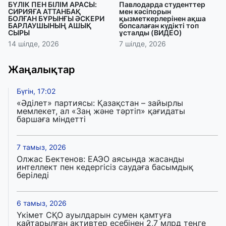
БҮЛІК ПЕН БІЛІМ АРАСЫ:
Павлодарда студенттер
СИРИЯҒА АТТАНБАҚ
мен кәсіпорын
БОЛҒАН БҰРЫНҒЫ ӘСКЕРИ
қызметкерлерінен ақша
БАРЛАУШЫНЫҢ АШЫҚ
бопсалаған күдікті топ
СЫРЫ
ұсталды (ВИДЕО)
14 шілде, 2026
7 шілде, 2026
Жаңалықтар
Бүгін, 17:02
«Әділет» партиясы: Қазақстан – зайырлы
мемлекет, ал «Заң және тәртіп» қағидаты
баршаға міндетті
7 тамыз, 2026
Олжас Бектенов: ЕАЭО аясында жасанды
интеллект пен кедергісіз саудаға басымдық
беріледі
6 тамыз, 2026
Үкімет СҚО ауылдарын сумен қамтуға
қайтарылған активтер есебінен 2,7 млрд теңге