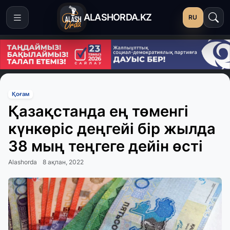
ALASHORDA.KZ
RU
Қоғам
Қазақстанда ең төменгі
күнкөріс деңгейі бір жылда
38 мың теңгеге дейін өсті
Alashorda
8 ақпан, 2022