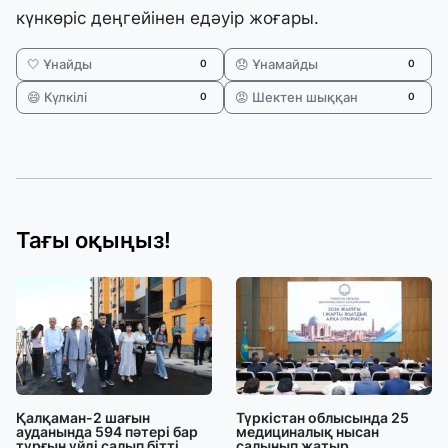
күнкөріс деңгейінен едәуір жоғары.
🤍 Ұнайды
😞 Ұнамайды
0
0
😄 Күлкілі
😡 Шектен шыққан
0
0
Тағы оқыңыз!
Қалқаман-2 шағын
Түркістан облысында 25
ауданында 594 пәтері бар
медициналық нысан
тұрғын үйді салып бітті
салынып жатыр