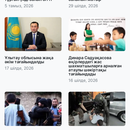
5 тамыз, 2026
29 шілде, 2026
Ұлытау облысына жаңа
Динара Сәдуақасова
әкім тағайындалды
өңірлердегі жас
шахматшыларға арналған
17 шілде, 2026
атаулы шәкіртақы
тағайындады
16 шілде, 2026