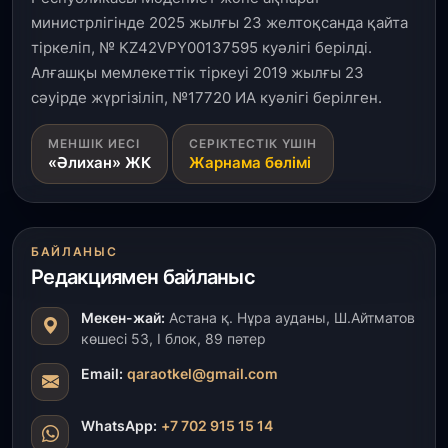
министрлігінде 2025 жылғы 23 желтоқсанда қайта
3 тамыз, 2026
тіркеліп, № KZ42VPY00137595 куәлігі берілді.
Қызылордада 300 орындық аурухана,
Президенттік кітапхана және жаңа театр
Алғашқы мемлекеттік тіркеуі 2019 жылғы 23
салынып жатыр
сәуірде жүргізіліп, №17720 ИА куәлігі берілген.
1 тамыз, 2026
МЕНШІК ИЕСІ
СЕРІКТЕСТІК ҮШІН
«Әлихан» ЖК
Жарнама бөлімі
Кинопоиск Қазақстан азаматтарының ең
танымал онлайн-кинотеатрына айналды
31 шілде, 2026
БАЙЛАНЫС
Ақмола облысындағы кездесуде кәсіпкерлер мен
Редакциямен байланыс
ұстаздар «Әділет» партиясына өз ұсыныстарын
айтты
Мекен-жай:
Астана қ. Нұра ауданы, Ш.Айтматов
көшесі 53, І блок, 89 пәтер
31 шілде, 2026
ҚР Президенті Орталық Азия елдеріне
Email:
qaraotkel@gmail.com
ұзақмерзімді ынтымақтастық жоспарын әзірлеуді
ұсынды
WhatsApp:
+7 702 915 15 14