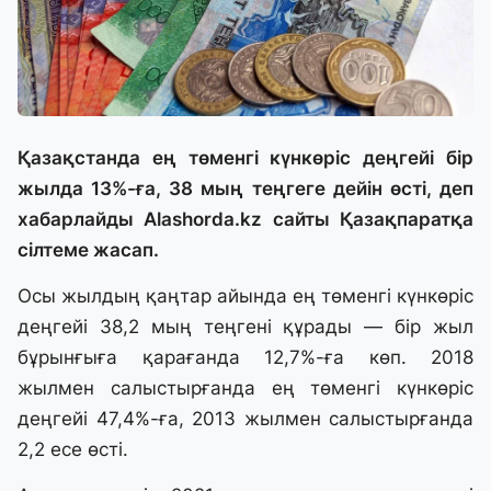
Қазақстанда ең төменгі күнкөріс деңгейі бір
жылда 13%-ға, 38 мың теңгеге дейін өсті, деп
хабарлайды Alashorda.kz сайты Қазақпаратқа
сілтеме жасап.
Осы жылдың қаңтар айында ең төменгі күнкөріс
деңгейі 38,2 мың теңгені құрады — бір жыл
бұрынғыға қарағанда 12,7%-ға көп. 2018
жылмен салыстырғанда ең төменгі күнкөріс
деңгейі 47,4%-ға, 2013 жылмен салыстырғанда
2,2 есе өсті.