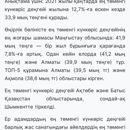
Анықтама үшін: 2021 жылы қаңтарда ең төменгі
күнкөріс деңгейі жылына 12,7%-ға өскен кезде
33,9 мың теңгені құрады.
Өңірлік бөліністе ең төменгі күнкөріс деңгейінің
ең жоғары шамасы Маңғыстау облысында: 41,9
мың теңге — бір жыл бұрынғыға қарағанда
7,8%-ға артық. Одан кейін елорда (41,2 мың
теңге) және Алматы (39,9 мың теңге) тұр.
ТОП-5 құрамына Алматы (39,5 мың тг) және
Ақмола (38,6 мың тг) облыстары кірген.
Ең төменгі күнкөріс деңгейі Ақтөбе және Батыс
Қазақстан облыстарында, сондай-ақ
Шымкентте тіркелді.
Ер адамдардың ең төменгі күнкөріс деңгейі
барлық жас санатындағы әйелдердің ең төменгі