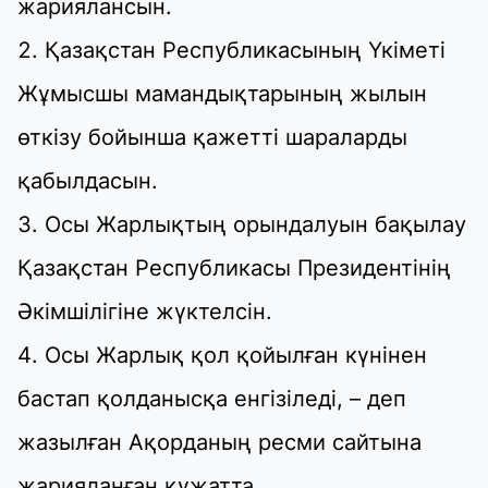
жариялансын.
Қазақстан Республикасының Үкіметі
Жұмысшы мамандықтарының жылын
өткізу бойынша қажетті шараларды
қабылдасын.
Осы Жарлықтың орындалуын бақылау
Қазақстан Республикасы Президентінің
Әкімшілігіне жүктелсін.
Осы Жарлық қол қойылған күнінен
бастап қолданысқа енгізіледі, – деп
жазылған Ақорданың ресми сайтына
жарияланған құжатта.