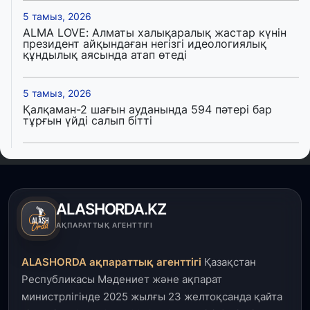
5 тамыз, 2026
ALMA LOVE: Алматы халықаралық жастар күнін
президент айқындаған негізгі идеологиялық
құндылық аясында атап өтеді
5 тамыз, 2026
Қалқаман-2 шағын ауданында 594 пәтері бар
тұрғын үйді салып бітті
4 тамыз, 2026
Елде мал шаруашылығын қаржыландыру көлемі
артады – Үкімет отырысы
ALASHORDA.KZ
3 тамыз, 2026
АҚПАРАТТЫҚ АГЕНТТІГІ
Өңірлерде жаңа вокзалдар, су құбыры,
логистикалық хаб және тұрғын үйлер
ALASHORDA ақпараттық агенттігі
Қазақстан
пайдалануға берілді
Республикасы Мәдениет және ақпарат
министрлігінде 2025 жылғы 23 желтоқсанда қайта
3 тамыз, 2026