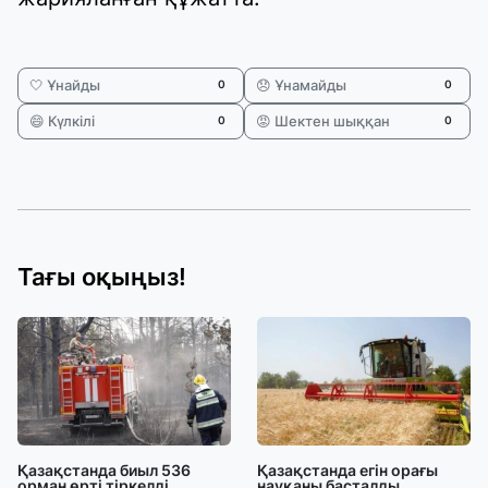
🤍 Ұнайды
😞 Ұнамайды
0
0
😄 Күлкілі
😡 Шектен шыққан
0
0
Тағы оқыңыз!
Қазақстанда биыл 536
Қазақстанда егін орағы
орман өрті тіркелді
науқаны басталды