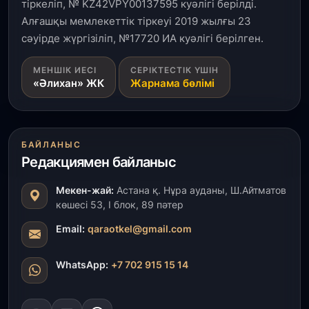
тіркеліп, № KZ42VPY00137595 куәлігі берілді.
Қызылордада 300 орындық аурухана,
Президенттік кітапхана және жаңа театр
Алғашқы мемлекеттік тіркеуі 2019 жылғы 23
салынып жатыр
сәуірде жүргізіліп, №17720 ИА куәлігі берілген.
1 тамыз, 2026
МЕНШІК ИЕСІ
СЕРІКТЕСТІК ҮШІН
«Әлихан» ЖК
Жарнама бөлімі
Кинопоиск Қазақстан азаматтарының ең
танымал онлайн-кинотеатрына айналды
31 шілде, 2026
БАЙЛАНЫС
Ақмола облысындағы кездесуде кәсіпкерлер мен
Редакциямен байланыс
ұстаздар «Әділет» партиясына өз ұсыныстарын
айтты
Мекен-жай:
Астана қ. Нұра ауданы, Ш.Айтматов
көшесі 53, І блок, 89 пәтер
31 шілде, 2026
ҚР Президенті Орталық Азия елдеріне
Email:
qaraotkel@gmail.com
ұзақмерзімді ынтымақтастық жоспарын әзірлеуді
ұсынды
WhatsApp:
+7 702 915 15 14
31 шілде, 2026
«Ауыл аманаты»: Түркістанда 30,2 млрд теңгеге