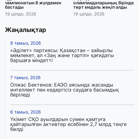
чемпионатын 8 жүлдемен
олимпиадаларының бірінде
бастады
төрт медаль жеңіп алды
19 шілде, 2026
19 шілде, 2026
Жаңалықтар
8 тамыз, 2026
«Әділет» партиясы: Қазақстан – зайырлы
мемлекет, ал «Заң және тәртіп» қағидаты
баршаға міндетті
7 тамыз, 2026
Олжас Бектенов: ЕАЭО аясында жасанды
интеллект пен кедергісіз саудаға басымдық
беріледі
6 тамыз, 2026
Үкімет СҚО ауылдарын сумен қамтуға
қайтарылған активтер есебінен 2,7 млрд теңге
бөлді