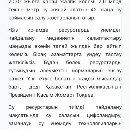
2030 жылға қарай жалпы көлемі 2,6 млрд
текше метр су жинай алатын 42 жаңа су
қоймасын салу жоспарланып отыр.
«Біз қоғамда ресурстарды үнемдеп
пайдалану мәдениетін қалыптастыру
маңызды екенін талай жылдан бері айтып
келеміз. Бірақ азаматтарға үндеу тастау
жеткіліксіз. Бұдан бөлек, ресурстарды
тұтынудың әлеуметтік нормаларын енгізу
қажет. Үлгі етуге болатын жақсы мысалдар
бар»,- деді Қазақстан Республикасының
Президенті Қасым-Жомарт Тоқаев.
Су ресурстарын тиімді пайдалану
мақсатында су саласын цифрландыру,
заманауи су үнемдеу технологияларын