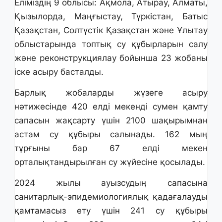
Еліміздің 9 облысы: Ақмола, Атырау, Алматы,
Қызылорда, Маңғыстау, Түркістан, Батыс
Қазақстан, Солтүстік Қазақстан және Ұлытау
облыстарында топтық су құбырларын салу
және реконструкциялау бойынша 23 жобаны
іске асыру басталды.
Барлық жобаларды жүзеге асыру
нәтижесінде 420 елді мекенді сумен қамту
сапасын жақсарту үшін 2100 шақырымнан
астам су құбыры салынады. 162 мың
тұрғыны бар 67 елді мекен
орталықтандырылған су жүйесіне қосылады.
2024 жылы ауызсудың сапасына
санитарлық-эпидемиологиялық қадағалауды
қамтамасыз ету үшін 241 су құбыры