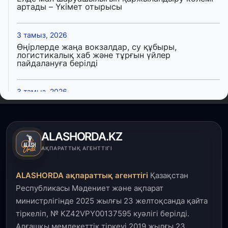
артады – Үкімет отырысы
3 тамыз, 2026
Өңірлерде жаңа вокзалдар, су құбыры,
логистикалық хаб және тұрғын үйлер
пайдалануға берілді
3 тамыз, 2026
Қызылордада 300 орындық аурухана,
Президенттік кітапхана және жаңа театр
салынып жатыр
ALASHORDA.KZ
1 тамыз, 2026
АҚПАРАТТЫҚ АГЕНТТІГІ
Кинопоиск Қазақстан азаматтарының ең
танымал онлайн-кинотеатрына айналды
ALASHORDA ақпараттық агенттігі
Қазақстан
Республикасы Мәдениет және ақпарат
31 шілде, 2026
министрлігінде 2025 жылғы 23 желтоқсанда қайта
Ақмола облысындағы кездесуде кәсіпкерлер мен
тіркеліп, № KZ42VPY00137595 куәлігі берілді.
ұстаздар «Әділет» партиясына өз ұсыныстарын
айтты
Алғашқы мемлекеттік тіркеуі 2019 жылғы 23