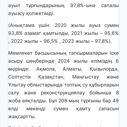
ауыл тұрғындарының 97,8%-ына сапалы
ауызсу қолжетімді.
(Анықтама үшін: 2020 жылы ауыз сумен
93,8% азамат қамтылды, 2021 жылы – 95,6%
, 2022 жылы – 96,5% , 2023 жылы – 97,8%).
Мемлекет басшысының тапсырмаларын іске
асыру шеңберінде 2024 жылы еліміздің 6
өңірінде: Ақмола, Алматы, Қызылорда,
Солтүстік Қазақстан, Маңғыстау және
Ұлытау облыстарында топтық су құбырларын
салу және реконструкциялау бойынша 8
жоба аяқталды. Бұл 208 мың тұрғыны бар 49
елді мекенді сумен қамту сапасын
жақсартты.