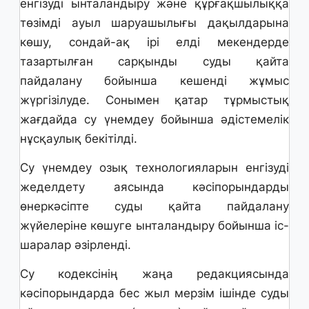
енгізуді ынталандыру және құрғақшылыққа
төзімді ауыл шаруашылығы дақылдарына
көшу, сондай-ақ ірі елді мекендерде
тазартылған сарқынды суды қайта
пайдалану бойынша кешенді жұмыс
жүргізілуде. Сонымен қатар тұрмыстық
жағдайда су үнемдеу бойынша әдістемелік
нұсқаулық бекітілді.
Су үнемдеу озық технологияларын енгізуді
жеделдету аясында кәсіпорындарды
өнеркәсіпте суды қайта пайдалану
жүйелеріне көшуге ынталандыру бойынша іс-
шаралар әзірленді.
Су кодексінің жаңа редакциясында
кәсіпорындарда бес жыл мерзім ішінде суды