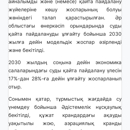
айналымды және (немесе) қайта пайдалану
жүйелеріне көшу жоспарының болуы
жөніндегі талап қарастырылған. Әр
облыстағы өнеркәсіп орындарында суды
қайта пайдалануды ұлғайту бойынша 2030
жылға дейін модельдік жоспар әзірленді
және бекітілді.
2030 жылдың соңына дейін экономика
салаларындағы суды қайта пайдалану үлесін
17%-дан 28%-ға дейін ұлғайту жоспарланып
отыр.
Сонымен қатар, тұрмыстық жағдайда су
үнемдеу бойынша Әдістемелік нұсқаулық
бекітілді, құжат крандардағы ақауды
уақытылы жою, аэрациялық кранды