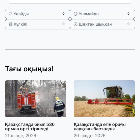
🤍 Ұнайды
😞 Ұнамайды
0
0
😄 Күлкілі
😡 Шектен шыққан
0
0
Тағы оқыңыз!
Қазақстанда биыл 536
Қазақстанда егін орағы
орман өрті тіркелді
науқаны басталды
21 шілде, 2026
20 шілде, 2026