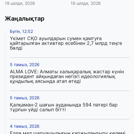
19 шілде, 2026
19 шілде, 2026
Жаңалықтар
Бүгін, 12:52
Үкімет СҚО ауылдарын сумен қамтуға
қайтарылған активтер есебінен 2,7 млрд теңге
бөлді
5 тамыз, 2026
ALMA LOVE: Алматы халықаралық жастар күнін
президент айқындаған негізгі идеологиялық
құндылық аясында атап өтеді
5 тамыз, 2026
Қалқаман-2 шағын ауданында 594 пәтері бар
тұрғын үйді салып бітті
4 тамыз, 2026
Елде мал шаруашылығын қаржыландыру көлемі