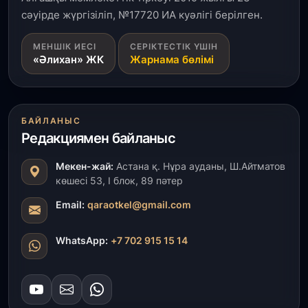
сәуірде жүргізіліп, №17720 ИА куәлігі берілген.
31 шілде, 2026
МЕНШІК ИЕСІ
СЕРІКТЕСТІК ҮШІН
ҚР Президенті Орталық Азия елдеріне
«Әлихан» ЖК
Жарнама бөлімі
ұзақмерзімді ынтымақтастық жоспарын әзірлеуді
ұсынды
31 шілде, 2026
БАЙЛАНЫС
«Ауыл аманаты»: Түркістанда 30,2 млрд теңгеге
Редакциямен байланыс
4 223 жоба қаржыландырылды
Мекен-жай:
Астана қ. Нұра ауданы, Ш.Айтматов
31 шілде, 2026
көшесі 53, І блок, 89 пәтер
Президент тапсырмасы орындалды: Шардара
толық ауыз сумен қамтылды
Email:
qaraotkel@gmail.com
30 шілде, 2026
WhatsApp:
+7 702 915 15 14
Түркістанда «Арыс-2» және Темір ауылының
теміржол вокзалдары пайдалануға берілді
30 шілде, 2026