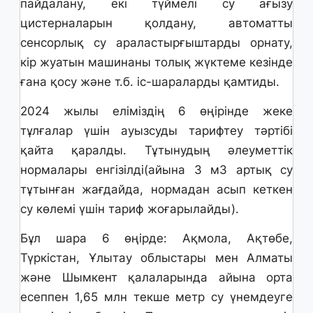
пайдалану, екі түймелі су ағызу
цистерналарын қолдану, автоматты
сенсорлық су араластырғыштарды орнату,
кір жуатын машинаны толық жүктеме кезінде
ғана қосу және т.б. іс-шараларды қамтиды.
2024 жылы еліміздің 6 өңірінде жеке
тұлғалар үшін ауызсуды тарифтеу тәртібі
қайта қаралды. Тұтынудың әлеуметтік
нормалары енгізілді(айына 3 м3 артық су
тұтынған жағдайда, нормадан асып кеткен
су көлемі үшін тариф жоғарылайды).
Бұл шара 6 өңірде: Ақмола, Ақтөбе,
Түркістан, Ұлытау облыстары мен Алматы
және Шымкент қалаларында айына орта
есеппен 1,65 млн текше метр су үнемдеуге