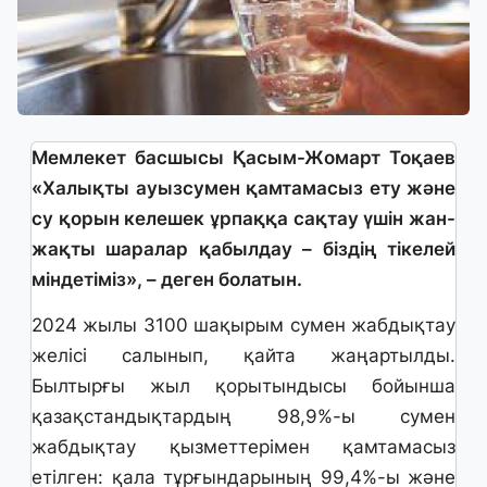
Мемлекет басшысы Қасым-Жомарт Тоқаев
«Халықты ауызсумен қамтамасыз ету және
су қорын келешек ұрпаққа сақтау үшін жан-
жақты шаралар қабылдау – біздің тікелей
міндетіміз», – деген болатын.
2024 жылы 3100 шақырым сумен жабдықтау
желісі салынып, қайта жаңартылды.
Былтырғы жыл қорытындысы бойынша
қазақстандықтардың 98,9%-ы сумен
жабдықтау қызметтерімен қамтамасыз
етілген: қала тұрғындарының 99,4%-ы және