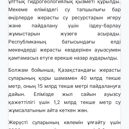
ұлттық гидрогеологиялық қызметі құрылды.
Мекеме еліміздегі су тапшылығы бар
өңірлерде жерасты су ресурстарын игеру
және пайдалану үшін іздеу-барлау
жұмыстарын жүзеге асырады.
Республиканың батысындағы елді
мекендерді жерасты көздерінен ауызсумен
қамтамасыз етуге ерекше назар аударылды.
Болжам бойынша, Қазақстандағы жерасты
суларының қоры шамамен 40 млрд текше
метр, оның 15 млрд текше метрі пайдалануға
дайын. Елімізде жыл сайын ауызсу
қажеттілігі үшін 1,2 млрд текше метр су
жұмсалатынын айта кеткен жөн.
Жерүсті суларының көлемін ұлғайту үшін