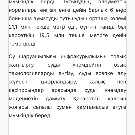
мүмкіндік берді. Тұтынудың әлеуметтік
нормалары енгізілгенге дейін барлық 6 өңір
бойынша ауызсуды тұтынудың орташа көлемі
21,1 млн текше метр еді, бүгінгі таңда бұл
көрсеткіш 19,5 млн текше метрге дейін
төмендеді.
Су шаруашылығы инфрақұрылымын толық
жаңғырту, суды үнемдейтін озық
технологияларды енгізу, суды есепке алу
жүйесін цифрландыру, халық пен
кәсіпорындар арасында суды үнемдеу
мәдениетін дамыту Қазақстан халқын
жоғары сапалы сумен қамтамасыз етуге
мүмкіндік береді.