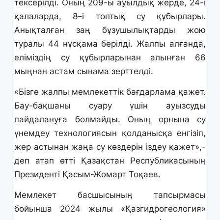
тексерілді. Оның 209-ы ауылдық жерде, 24-і
қалаларда, 8–і топтық су құбырлары.
Анықталған заң бұзушылықтарды жою
туралы 44 нұсқама берілді. Жалпы алғанда,
еліміздің су құбырларынан алынған 66
мыңнан астам сынама зерттелді.
«Бізге жалпы мемлекеттік бағдарлама қажет.
Бау-бақшаны суару үшін ауызсуды
пайдалануға болмайды. Оның орнына су
үнемдеу технологиясын қолданысқа енгізіп,
жер астынан жаңа су көздерін іздеу қажет»,-
деп атап өтті Қазақстан Республикасының
Президенті Қасым-Жомарт Тоқаев.
Мемлекет басшысының тапсырмасы
бойынша 2024 жылы «Қазгидрогеология»