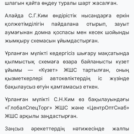
шлагын қайта өңдеу туралы шарт жасалған.
Алайда С.Г.Ким өндірістік нысандарға еркін
қолжетімділігін пайдалана отырып, зауыт
аумағынан домна қоспасы мен кесек шойынды
жымқыру схемасын ұйымдастырған.
Ұрланған мүлікті кедергісіз шығару мақсатында
қылмыстық схемаға өзара байланысты күзет
ұйымы — «Күзет» ЖШС тартылған, оның
қызметкерлері автокөліктердің іс жүзінде
бақылаусыз өтуін қамтамасыз еткен.
Ұрланған мүлікті С.Н.Ким өз бақылауындағы
«ГлобалСпецТорг» ЖШС және «ЦентрОптСнаб»
ЖШС арқылы заңдастырған.
Заңсыз әрекеттердің нәтижесінде жалпы