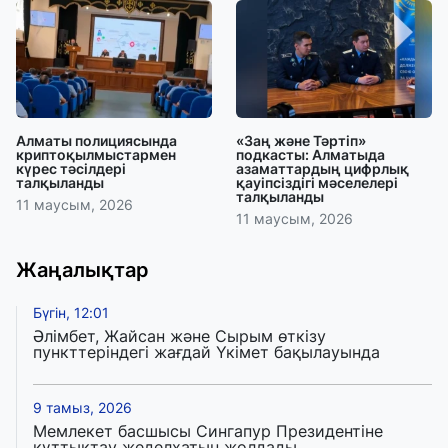
Алматы полициясында
«Заң және Тәртіп»
криптоқылмыстармен
подкасты: Алматыда
күрес тәсілдері
азаматтардың цифрлық
талқыланды
қауіпсіздігі мәселелері
талқыланды
11 маусым, 2026
11 маусым, 2026
Жаңалықтар
Бүгін, 12:01
Әлімбет, Жайсан және Сырым өткізу
пункттеріндегі жағдай Үкімет бақылауында
9 тамыз, 2026
Мемлекет басшысы Сингапур Президентіне
құттықтау жеделхатын жолдады