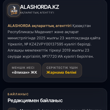
ALASHORDA.KZ
5 тамыз, 2026
АҚПАРАТТЫҚ АГЕНТТІГІ
Қалқаман-2 шағын ауданында 594 пәтері бар
тұрғын үйді салып бітті
ALASHORDA ақпараттық агенттігі
Қазақстан
Республикасы Мәдениет және ақпарат
4 тамыз, 2026
министрлігінде 2025 жылғы 23 желтоқсанда қайта
Елде мал шаруашылығын қаржыландыру көлемі
тіркеліп, № KZ42VPY00137595 куәлігі берілді.
артады – Үкімет отырысы
Алғашқы мемлекеттік тіркеуі 2019 жылғы 23
сәуірде жүргізіліп, №17720 ИА куәлігі берілген.
3 тамыз, 2026
Өңірлерде жаңа вокзалдар, су құбыры,
МЕНШІК ИЕСІ
СЕРІКТЕСТІК ҮШІН
логистикалық хаб және тұрғын үйлер
«Әлихан» ЖК
Жарнама бөлімі
пайдалануға берілді
3 тамыз, 2026
Қызылордада 300 орындық аурухана,
БАЙЛАНЫС
Президенттік кітапхана және жаңа театр
салынып жатыр
Редакциямен байланыс