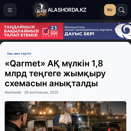
ALASHORDA.KZ
RU
Заң мен тәртіп
«Qarmet» АҚ мүлкін 1,8
млрд теңгеге жымқыру
схемасын анықталды
Alashorda
26 желтоқсан, 2025