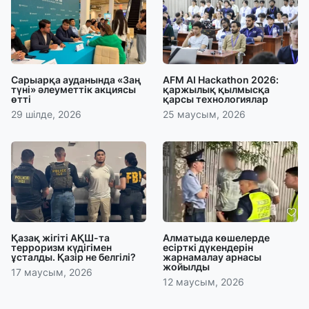
Сарыарқа ауданында «Заң
AFM AI Hackathon 2026:
түні» әлеуметтік акциясы
қаржылық қылмысқа
өтті
қарсы технологиялар
29 шілде, 2026
25 маусым, 2026
Қазақ жігіті АҚШ-та
Алматыда көшелерде
терроризм күдігімен
есірткі дүкендерін
ұсталды. Қазір не белгілі?
жарнамалау арнасы
жойылды
17 маусым, 2026
12 маусым, 2026