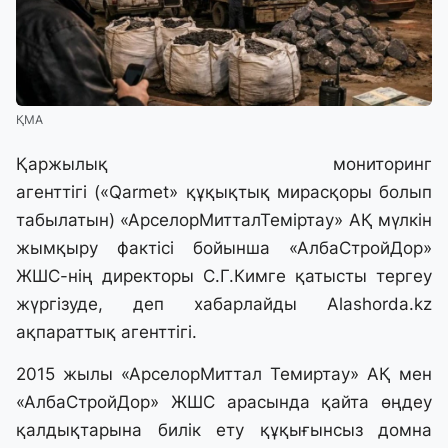
ҚМА
Қаржылық мониторинг
агенттігі («Qarmet» құқықтық мирасқоры болып
табылатын) «АрселорМитталТеміртау» АҚ мүлкін
жымқыру фактісі бойынша «АлбаСтройДор»
ЖШС-нің директоры С.Г.Кимге қатысты тергеу
жүргізуде, деп хабарлайды
Alashorda.kz
ақпараттық агенттігі.
2015 жылы «АрселорМиттал Темиртау» АҚ мен
«АлбаСтройДор» ЖШС арасында қайта өңдеу
қалдықтарына билік ету құқығынсыз домна