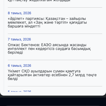
8 тамыз, 2026
«Әділет» партиясы: Қазақстан – зайырлы
мемлекет, ал «Заң және тәртіп» қағидаты
баршаға міндетті
7 тамыз, 2026
Олжас Бектенов: ЕАЭО аясында жасанды
интеллект пен кедергісіз саудаға басымдық
беріледі
6 тамыз, 2026
Үкімет СҚО ауылдарын сумен қамтуға
қайтарылған активтер есебінен 2,7 млрд теңге
бөлді
5 тамыз, 2026
ALMA LOVE: Алматы халықаралық жастар күнін
президент айқындаған негізгі идеологиялық
құндылық аясында атап өтеді