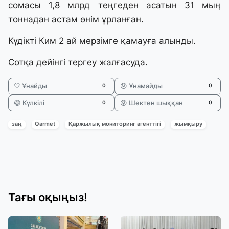
сомасы 1,8 млрд теңгеден асатын 31 мың
тоннадан астам өнім ұрланған.
Күдікті Ким 2 ай мерзімге қамауға алынды.
Сотқа дейінгі тергеу жалғасуда.
🤍 Ұнайды
😞 Ұнамайды
0
0
😄 Күлкілі
😡 Шектен шыққан
0
0
заң
Qarmet
Қаржылық мониторинг агенттігі
жымқыру
Тағы оқыңыз!