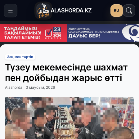
ALASHORDA.KZ
RU
Заң мен тәртіп
Түзеу мекемесінде шахмат
пен дойбыдан жарыс өтті
Alashorda
3 маусым, 2026