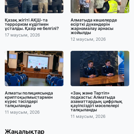
Қазақ жігіті АҚШ-та
Алматыда көшелерде
терроризм күдігімен
есірткі дүкендерін
ұсталды. Қазір не белгілі?
жарнамалау арнасы
жойылды
17 маусым, 2026
12 маусым, 2026
Алматы полициясында
«Заң және Тәртіп»
криптоқылмыстармен
подкасты: Алматыда
күрес тәсілдері
азаматтардың цифрлық
талқыланды
қауіпсіздігі мәселелері
талқыланды
11 маусым, 2026
11 маусым, 2026
Жаңалықтар