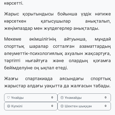
көрсетті.
Жарыс қорытындысы бойынша үздік нәтиже
көрсеткен қатысушылар анықталып,
жеңімпаздар мен жүлдегерлер анықталды.
Мекеме әкімшілігінің айтуынша, мұндай
спорттық шаралар сотталған азаматтардың
әлеуметтік-психологиялық ахуалын жақсартуға,
тәртіпті нығайтуға және олардың қоғамға
бейімделуіне оң ықпал етеді.
Жазғы спартакиада аясындағы спорттық
жарыстар алдағы уақытта да жалғасын табады.
🤍 Ұнайды
😞 Ұнамайды
0
0
😄 Күлкілі
😡 Шектен шыққан
0
0