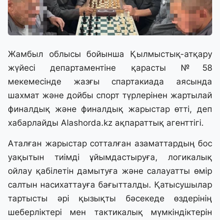
Жамбыл облысы бойынша Қылмыстық-атқару
жүйесі департаментіне қарасты №58
мекемесінде жазғы спартакиада аясында
шахмат және дойбы спорт түрлерінен жартылай
финалдық және финалдық жарыстар өтті, деп
хабарлайды
Alashorda.kz
ақпараттық агенттігі.
Аталған жарыстар сотталған азаматтардың бос
уақытын тиімді ұйымдастыруға, логикалық
ойлау қабілетін дамытуға және салауатты өмір
салтын насихаттауға бағытталды. Қатысушылар
тартысты әрі қызықты бәсекеде өздерінің
шеберліктері мен тактикалық мүмкіндіктерін