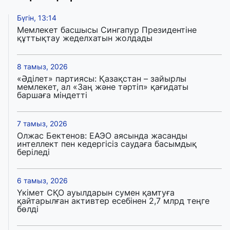
Бүгін, 13:14
Мемлекет басшысы Сингапур Президентіне
құттықтау жеделхатын жолдады
8 тамыз, 2026
«Әділет» партиясы: Қазақстан – зайырлы
мемлекет, ал «Заң және тәртіп» қағидаты
баршаға міндетті
7 тамыз, 2026
Олжас Бектенов: ЕАЭО аясында жасанды
интеллект пен кедергісіз саудаға басымдық
беріледі
6 тамыз, 2026
Үкімет СҚО ауылдарын сумен қамтуға
қайтарылған активтер есебінен 2,7 млрд теңге
бөлді