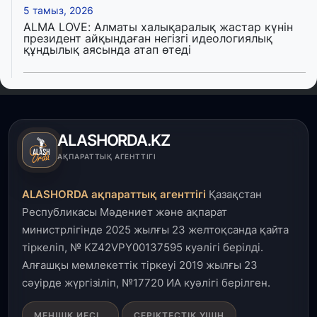
5 тамыз, 2026
ALMA LOVE: Алматы халықаралық жастар күнін
президент айқындаған негізгі идеологиялық
құндылық аясында атап өтеді
5 тамыз, 2026
Қалқаман-2 шағын ауданында 594 пәтері бар
тұрғын үйді салып бітті
ALASHORDA.KZ
4 тамыз, 2026
АҚПАРАТТЫҚ АГЕНТТІГІ
Елде мал шаруашылығын қаржыландыру көлемі
артады – Үкімет отырысы
ALASHORDA ақпараттық агенттігі
Қазақстан
Республикасы Мәдениет және ақпарат
3 тамыз, 2026
министрлігінде 2025 жылғы 23 желтоқсанда қайта
Өңірлерде жаңа вокзалдар, су құбыры,
тіркеліп, № KZ42VPY00137595 куәлігі берілді.
логистикалық хаб және тұрғын үйлер
пайдалануға берілді
Алғашқы мемлекеттік тіркеуі 2019 жылғы 23
сәуірде жүргізіліп, №17720 ИА куәлігі берілген.
3 тамыз, 2026
МЕНШІК ИЕСІ
СЕРІКТЕСТІК ҮШІН