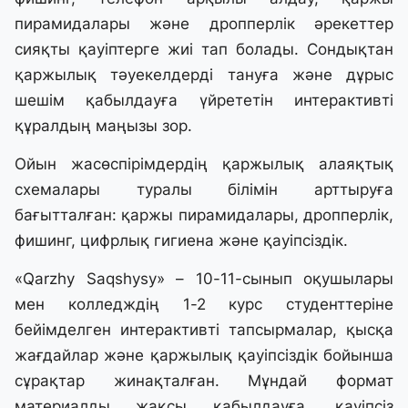
пирамидалары және дропперлік әрекеттер
сияқты қауіптерге жиі тап болады. Сондықтан
қаржылық тәуекелдерді тануға және дұрыс
шешім қабылдауға үйрететін интерактивті
құралдың маңызы зор.
Ойын жасөспірімдердің қаржылық алаяқтық
схемалары туралы білімін арттыруға
бағытталған: қаржы пирамидалары, дропперлік,
фишинг, цифрлық гигиена және қауіпсіздік.
«Qarzhy Saqshysy» – 10-11-сынып оқушылары
мен колледждің 1-2 курс студенттеріне
бейімделген интерактивті тапсырмалар, қысқа
жағдайлар және қаржылық қауіпсіздік бойынша
сұрақтар жинақталған. Мұндай формат
материалды жақсы қабылдауға, қауіпсіз