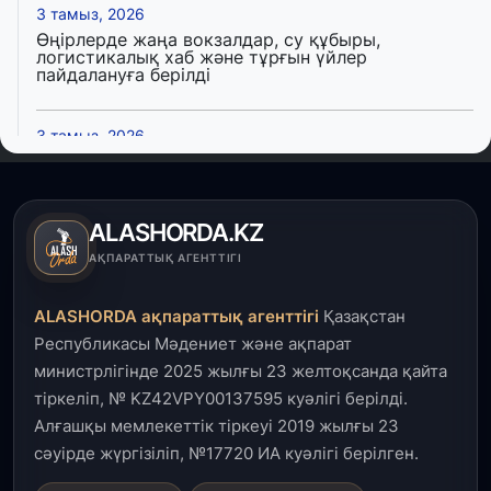
3 тамыз, 2026
Өңірлерде жаңа вокзалдар, су құбыры,
логистикалық хаб және тұрғын үйлер
пайдалануға берілді
3 тамыз, 2026
Қызылордада 300 орындық аурухана,
Президенттік кітапхана және жаңа театр
салынып жатыр
ALASHORDA.KZ
1 тамыз, 2026
АҚПАРАТТЫҚ АГЕНТТІГІ
Кинопоиск Қазақстан азаматтарының ең
танымал онлайн-кинотеатрына айналды
ALASHORDA ақпараттық агенттігі
Қазақстан
Республикасы Мәдениет және ақпарат
31 шілде, 2026
министрлігінде 2025 жылғы 23 желтоқсанда қайта
Ақмола облысындағы кездесуде кәсіпкерлер мен
тіркеліп, № KZ42VPY00137595 куәлігі берілді.
ұстаздар «Әділет» партиясына өз ұсыныстарын
айтты
Алғашқы мемлекеттік тіркеуі 2019 жылғы 23
сәуірде жүргізіліп, №17720 ИА куәлігі берілген.
31 шілде, 2026