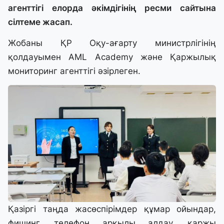
агенттігі елорда әкімдігінің ресми сайтына
сілтеме жасап.
Жобаны ҚР Оқу-ағарту министрлігінің
қолдауымен AML Academy және Қаржылық
мониторинг агенттігі әзірлеген.
Қазіргі таңда жасөспірімдер құмар ойындар,
фишинг, телефон арқылы алдау, қаржы