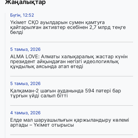
Жаңалықтар
Бүгін, 12:52
Үкімет СҚО ауылдарын сумен қамтуға
қайтарылған активтер есебінен 2,7 млрд теңге
бөлді
5 тамыз, 2026
ALMA LOVE: Алматы халықаралық жастар күнін
президент айқындаған негізгі идеологиялық
құндылық аясында атап өтеді
5 тамыз, 2026
Қалқаман-2 шағын ауданында 594 пәтері бар
тұрғын үйді салып бітті
4 тамыз, 2026
Елде мал шаруашылығын қаржыландыру көлемі
артады – Үкімет отырысы