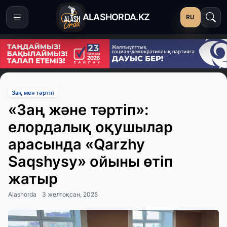
ALASHORDA.KZ
RU
Заң мен тәртіп
«Заң және тәртіп»:
елордалық оқушылар
арасында «Qarzhy
Saqshysy» ойыны өтіп
жатыр
Alashorda
3 желтоқсан, 2025