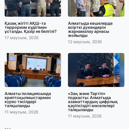
Қазақ жігіті АҚШ-та
Алматыда көшелерде
терроризм күдігімен
есірткі дүкендерін
ұсталды. Қазір не белгілі?
жарнамалау арнасы
жойылды
17 маусым, 2026
12 маусым, 2026
Алматы полициясында
«Заң және Тәртіп»
криптоқылмыстармен
подкасты: Алматыда
күрес тәсілдері
азаматтардың цифрлық
талқыланды
қауіпсіздігі мәселелері
талқыланды
11 маусым, 2026
11 маусым, 2026