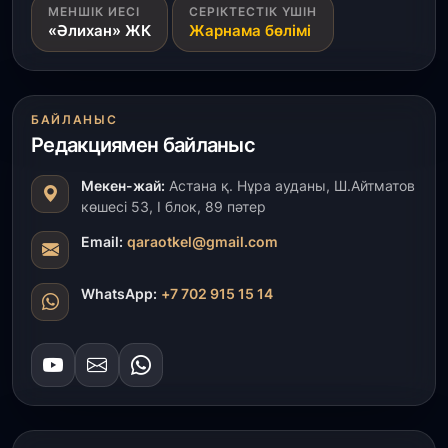
МЕНШІК ИЕСІ
СЕРІКТЕСТІК ҮШІН
ҚР Президенті Орталық Азия елдеріне
«Әлихан» ЖК
Жарнама бөлімі
ұзақмерзімді ынтымақтастық жоспарын әзірлеуді
ұсынды
31 шілде, 2026
БАЙЛАНЫС
«Ауыл аманаты»: Түркістанда 30,2 млрд теңгеге
4 223 жоба қаржыландырылды
Редакциямен байланыс
Мекен-жай:
Астана қ. Нұра ауданы, Ш.Айтматов
31 шілде, 2026
көшесі 53, І блок, 89 пәтер
Президент тапсырмасы орындалды: Шардара
толық ауыз сумен қамтылды
Email:
qaraotkel@gmail.com
30 шілде, 2026
WhatsApp:
+7 702 915 15 14
Түркістанда «Арыс-2» және Темір ауылының
теміржол вокзалдары пайдалануға берілді
30 шілде, 2026
Қордайлық қыз-келіншектер ұлттық нақыштағы
креативті бұйымдар шығаруда