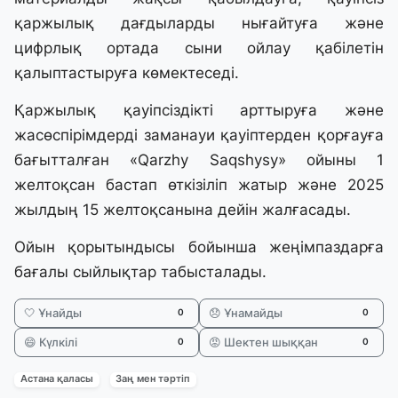
қаржылық дағдыларды нығайтуға және
цифрлық ортада сыни ойлау қабілетін
қалыптастыруға көмектеседі.
Қаржылық қауіпсіздікті арттыруға және
жасөспірімдерді заманауи қауіптерден қорғауға
бағытталған «Qarzhy Saqshysy» ойыны 1
желтоқсан бастап өткізіліп жатыр және 2025
жылдың 15 желтоқсанына дейін жалғасады.
Ойын қорытындысы бойынша жеңімпаздарға
бағалы сыйлықтар табысталады.
🤍 Ұнайды
😞 Ұнамайды
0
0
😄 Күлкілі
😡 Шектен шыққан
0
0
Астана қаласы
Заң мен тәртіп