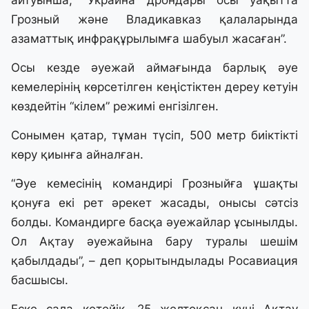
айтуынша, “Украина дрондары осы уақытта
Грозный және Владикавказ қалаларында
азаматтық инфрақұрылымға шабуыл жасаған”.
Осы кезде әуежай аймағында барлық әуе
кемелерінің көрсетілген кеңістіктен дереу кетуін
көздейтін “кілем” режимі енгізілген.
Сонымен қатар, тұман түсіп, 500 метр биіктікті
көру қиынға айналған.
“Әуе кемесінің командирі Грозныйға ұшақты
қонуға екі рет әрекет жасады, онысы сәтсіз
болды. Командирге басқа әуежайлар ұсынылды.
Ол Ақтау әуежайына бару туралы шешім
қабылдады”, – деп қорытындылады Росавиация
басшысы.