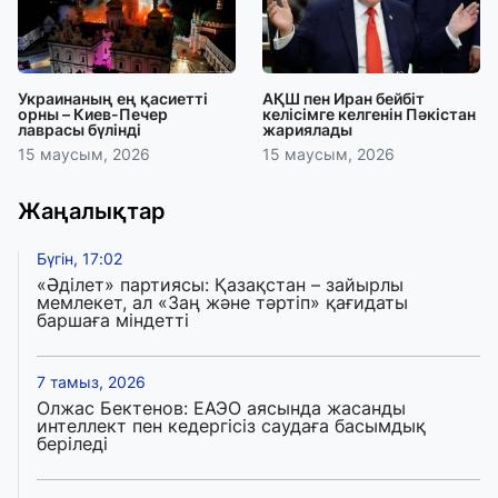
Украинаның ең қасиетті
АҚШ пен Иран бейбіт
орны – Киев-Печер
келісімге келгенін Пәкістан
лаврасы бүлінді
жариялады
15 маусым, 2026
15 маусым, 2026
Жаңалықтар
Бүгін, 17:02
«Әділет» партиясы: Қазақстан – зайырлы
мемлекет, ал «Заң және тәртіп» қағидаты
баршаға міндетті
7 тамыз, 2026
Олжас Бектенов: ЕАЭО аясында жасанды
интеллект пен кедергісіз саудаға басымдық
беріледі