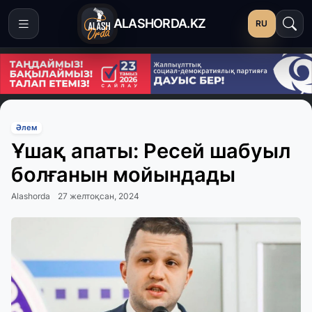
ALASHORDA.KZ
RU
Әлем
Ұшақ апаты: Ресей шабуыл
болғанын мойындады
Alashorda
27 желтоқсан, 2024