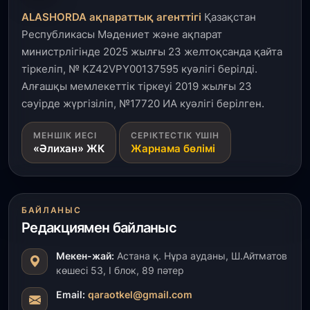
логистикалық хаб және тұрғын үйлер
ALASHORDA ақпараттық агенттігі
Қазақстан
пайдалануға берілді
Республикасы Мәдениет және ақпарат
министрлігінде 2025 жылғы 23 желтоқсанда қайта
3 тамыз, 2026
тіркеліп, № KZ42VPY00137595 куәлігі берілді.
Қызылордада 300 орындық аурухана,
Президенттік кітапхана және жаңа театр
Алғашқы мемлекеттік тіркеуі 2019 жылғы 23
салынып жатыр
сәуірде жүргізіліп, №17720 ИА куәлігі берілген.
1 тамыз, 2026
МЕНШІК ИЕСІ
СЕРІКТЕСТІК ҮШІН
«Әлихан» ЖК
Жарнама бөлімі
Кинопоиск Қазақстан азаматтарының ең
танымал онлайн-кинотеатрына айналды
31 шілде, 2026
БАЙЛАНЫС
Ақмола облысындағы кездесуде кәсіпкерлер мен
Редакциямен байланыс
ұстаздар «Әділет» партиясына өз ұсыныстарын
айтты
Мекен-жай:
Астана қ. Нұра ауданы, Ш.Айтматов
көшесі 53, І блок, 89 пәтер
31 шілде, 2026
ҚР Президенті Орталық Азия елдеріне
Email:
qaraotkel@gmail.com
ұзақмерзімді ынтымақтастық жоспарын әзірлеуді