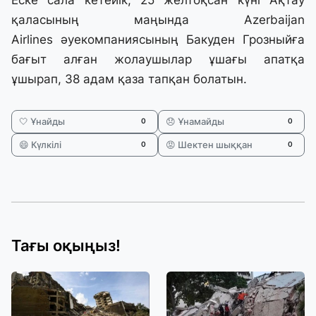
Еске сала кетейік, 25 желтоқсан күні Ақтау
қаласының маңында Azerbaijan
Airlines әуекомпаниясының Бакуден Грозныйға
бағыт алған жолаушылар ұшағы
апатқа
ұшырап
, 38 адам
қаза тапқан болатын.
🤍 Ұнайды
😞 Ұнамайды
0
0
😄 Күлкілі
😡 Шектен шыққан
0
0
Тағы оқыңыз!