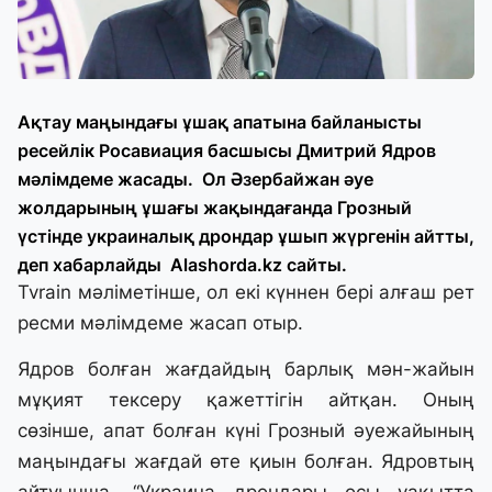
Ақтау маңындағы ұшақ апатына байланысты
ресейлік Росавиация басшысы Дмитрий Ядров
мәлімдеме жасады. Ол Әзербайжан әуе
жолдарының ұшағы жақындағанда Грозный
үстінде украиналық дрондар ұшып жүргенін айтты,
деп хабарлайды Аlashorda.kz сайты
.
Tvrain
мәліметінше, ол екі күннен бері алғаш рет
ресми мәлімдеме жасап отыр.
Ядров болған жағдайдың барлық мән-жайын
мұқият тексеру қажеттігін айтқан. Оның
сөзінше, апат болған күні Грозный әуежайының
маңындағы жағдай өте қиын болған. Ядровтың