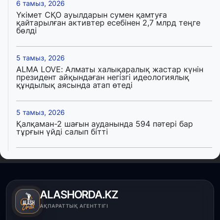
6 тамыз, 2026
Үкімет СҚО ауылдарын сумен қамтуға
қайтарылған активтер есебінен 2,7 млрд теңге
бөлді
5 тамыз, 2026
ALMA LOVE: Алматы халықаралық жастар күнін
президент айқындаған негізгі идеологиялық
құндылық аясында атап өтеді
5 тамыз, 2026
Қалқаман-2 шағын ауданында 594 пәтері бар
тұрғын үйді салып бітті
4 тамыз, 2026
Елде мал шаруашылығын қаржыландыру көлемі
артады – Үкімет отырысы
ALASHORDA.KZ
3 тамыз, 2026
АҚПАРАТТЫҚ АГЕНТТІГІ
Өңірлерде жаңа вокзалдар, су құбыры,