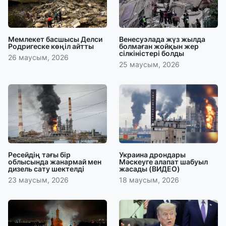
Мемлекет басшысы Делси
Венесуэлада жүз жылда
Родригеске көңіл айтты
болмаған жойқын жер
сілкіністері болды
26 маусым, 2026
25 маусым, 2026
Ресейдің тағы бір
Украина дрондары
облысында жанармай мен
Мәскеуге алапат шабуыл
дизель сату шектелді
жасады (ВИДЕО)
23 маусым, 2026
18 маусым, 2026