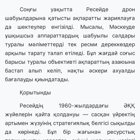
Соңғы уақытта Ресейде дрон
шабуылдарына қатысты ақпаратты жариялауға
да шектеулер енгізілді. Мысалы, Мәскеуде
ұшқышсыз аппараттардың шабуылы салдары
туралы мәліметтерді тек ресми дереккөздер
арқылы тарату талап етіледі. Бұл жағдай соғыс
барысы туралы объективті ақпараттың азаюына
бастап алып келіп, нақты әскери ахуалды
бағалауды қиындатады.
Қорытынды
Ресейдің 1960-жылдардағы ӘҚҚ
жүйелерін қайта қолдануы — сасқан үйректің
артымен жүзуінің стратегиялық белгісі сықылды
да көрінеді. Бұл бір жағынан ресурстық