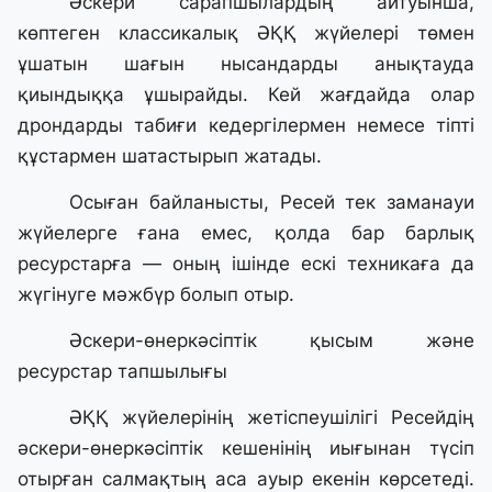
Әскери сарапшылардың айтуынша,
көптеген классикалық ӘҚҚ жүйелері төмен
ұшатын шағын нысандарды анықтауда
қиындыққа ұшырайды. Кей жағдайда олар
дрондарды табиғи кедергілермен немесе тіпті
құстармен шатастырып жатады.
Осыған байланысты, Ресей тек заманауи
жүйелерге ғана емес, қолда бар барлық
ресурстарға — оның ішінде ескі техникаға да
жүгінуге мәжбүр болып отыр.
Әскери-өнеркәсіптік қысым және
ресурстар тапшылығы
ӘҚҚ жүйелерінің жетіспеушілігі Ресейдің
әскери-өнеркәсіптік кешенінің иығынан түсіп
отырған салмақтың аса ауыр екенін көрсетеді.