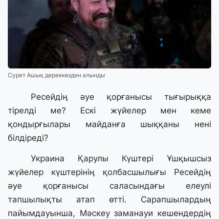
Сурет Ашық дереккөзден алынды
Ресейдің әуе қорғанысы тығырыққа
тірелді ме? Ескі жүйелер мен кеме
қондырғылары майданға шыққаны нені
білдіреді?
Украина Қарулы Күштері Ұшқышсыз
жүйелер күштерінің қолбасшылығы Ресейдің
әуе қорғанысы саласындағы елеулі
тапшылықты атап өтті. Сарапшылардың
пайымдауынша, Мәскеу заманауи кешендердің