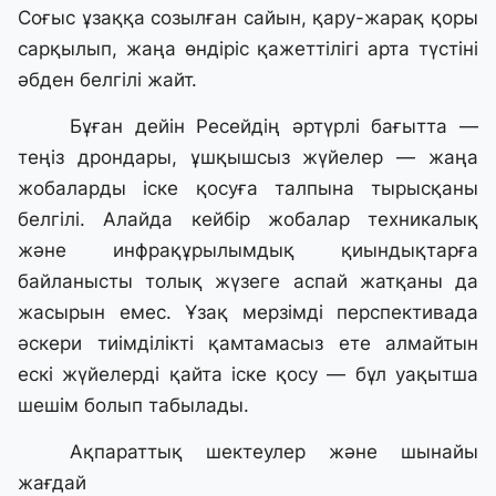
Соғыс ұзаққа созылған сайын, қару-жарақ қоры
сарқылып, жаңа өндіріс қажеттілігі арта түстіні
әбден белгілі жайт.
Бұған дейін Ресейдің әртүрлі бағытта —
теңіз дрондары, ұшқышсыз жүйелер — жаңа
жобаларды іске қосуға талпына тырысқаны
белгілі. Алайда кейбір жобалар техникалық
және инфрақұрылымдық қиындықтарға
байланысты толық жүзеге аспай жатқаны да
жасырын емес. Ұзақ мерзімді перспективада
әскери тиімділікті қамтамасыз ете алмайтын
ескі жүйелерді қайта іске қосу — бұл уақытша
шешім болып табылады.
Ақпараттық шектеулер және шынайы
жағдай