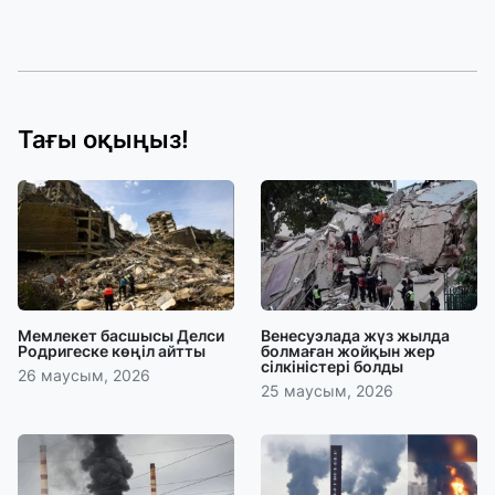
Тағы оқыңыз!
Мемлекет басшысы Делси
Венесуэлада жүз жылда
Родригеске көңіл айтты
болмаған жойқын жер
сілкіністері болды
26 маусым, 2026
25 маусым, 2026