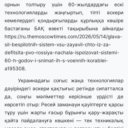
орнын толтыру үшін 60-жылдардағы ескі
технологияларды жаңғыртып, тіпті әскери
кемелердегі қондырғыларды құрлыққа көшіре
бастағаны БАҚ өзекті тақырыбына айналды
https://ru.themoscowtimes.com/2026/05/14/glava-
sil-bespilotnih-sistem-vsu-zayavil-chto-iz-za-
defitsita-pvo-rossiya-nachala-ispolzovat-sistemi-
60-h-godov-i-snimat-ih-s-voennih-korablei-
a195308
.
Украинадағы соғыс жаңа технологиялар
дәуіріндегі әскери қақтығыс ретінде сипатталса
да, соңғы мәліметтер керісінше үрдісті де
көрсетіп отыр: Ресей заманауи қауіптерге қарсы
тұру үшін жарты ғасыр бұрынғы қару-жарақты
қайта пайдалануға көшкені — тек техникалық