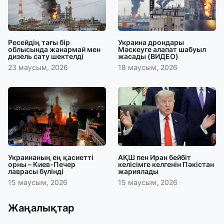
Ресейдің тағы бір
Украина дрондары
облысында жанармай мен
Мәскеуге алапат шабуыл
дизель сату шектелді
жасады (ВИДЕО)
23 маусым, 2026
18 маусым, 2026
Украинаның ең қасиетті
АҚШ пен Иран бейбіт
орны – Киев-Печер
келісімге келгенін Пәкістан
лаврасы бүлінді
жариялады
15 маусым, 2026
15 маусым, 2026
Жаңалықтар