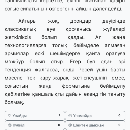
тапшылықты көрсетсе, екінші жағынан қазіргі
соғыс сипатының өзгергенін айқын дәлелдейді.
Айтары жоқ, дрондар дәуірінде
классикалық әуе қорғанысы жүйелері
жеткіліксіз болып қалды. Ал жаңа
технологияларға толық бейімделе алмаған
армиялар ескі шешімдерге қайта оралуға
мәжбүр болып отыр. Егер бұл одан әрі
тенденция жалғасса, онда Ресей үшін басты
мәселе тек қару-жарақ жетіспеушілігі емес,
соғыстың жаңа форматына бейімделу
қабілетіне қаншалықты дайын екендігін таныту
болмақ.
🤍 Ұнайды
😞 Ұнамайды
1
0
😄 Күлкілі
😡 Шектен шыққан
0
0