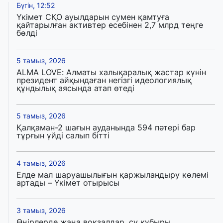
Бүгін, 12:52
Үкімет СҚО ауылдарын сумен қамтуға
қайтарылған активтер есебінен 2,7 млрд теңге
бөлді
5 тамыз, 2026
ALMA LOVE: Алматы халықаралық жастар күнін
президент айқындаған негізгі идеологиялық
құндылық аясында атап өтеді
5 тамыз, 2026
Қалқаман-2 шағын ауданында 594 пәтері бар
тұрғын үйді салып бітті
4 тамыз, 2026
Елде мал шаруашылығын қаржыландыру көлемі
артады – Үкімет отырысы
3 тамыз, 2026
Өңірлерде жаңа вокзалдар, су құбыры,