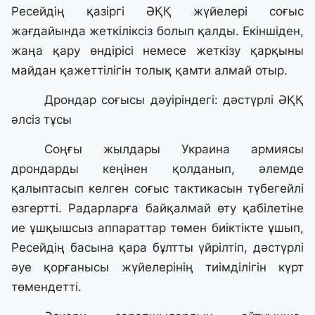
Ресейдің қазіргі ӘҚҚ жүйелері соғыс
жағдайында жеткіліксіз болып қалды. Екіншіден,
жаңа қару өндірісі немесе жеткізу қарқыны
майдан қажеттілігін толық қамти алмай отыр.
Дрондар соғысы дәуіріндегі: дәстүрлі ӘҚҚ
әлсіз тұсы
Соңғы жылдары Украина армиясы
дрондарды кеңінен қолданып, әлемде
қалыптасып келген соғыс тактикасын түбегейлі
өзгертті. Радарларға байқалмай өту қабілетіне
ие ұшқышсыз аппараттар төмен биіктікте ұшып,
Ресейдің басына қара бұлтты үйрілтіп, дәстүрлі
әуе қорғанысы жүйелерінің тиімділігін күрт
төмендетті.