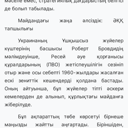
мәселе емес, стратегиялық дағдарыстың белгісі
де болып табылады.
Майдандағы жаңа әлсіздік: ӘҚҚ
тапшылығы
Украинаның Ұшқышсыз жүйелер
күштерінің басшысы Роберт Бровдидің
мәлімдеуінше, Ресей әуе қорғанысы
құралдарының (ПВО) жетіспеушілігін сезініп
отыр және осы себепті 1960-жылдары жасалған
ескі зениттік кешендерді қолдана бастады.
Оның айтуынша, бұл жүйелер тіпті әскери
кемелерден де алынып, құрлықтағы майданға
жіберілуде.
Бұл ақпараттың төбе көрсетуі бірнеше
маңызды жайтты аңғартады. Біріншіден,