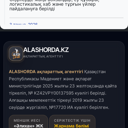
логистикалық хаб және тұрғын үйлер
пайдалануға берілді
3 тамыз, 2026
Қызылордада 300 орындық аурухана,
Президенттік кітапхана және жаңа театр
салынып жатыр
ALASHORDA.KZ
1 тамыз, 2026
АҚПАРАТТЫҚ АГЕНТТІГІ
Кинопоиск Қазақстан азаматтарының ең
танымал онлайн-кинотеатрына айналды
ALASHORDA ақпараттық агенттігі
Қазақстан
Республикасы Мәдениет және ақпарат
31 шілде, 2026
министрлігінде 2025 жылғы 23 желтоқсанда қайта
Ақмола облысындағы кездесуде кәсіпкерлер мен
тіркеліп, № KZ42VPY00137595 куәлігі берілді.
ұстаздар «Әділет» партиясына өз ұсыныстарын
айтты
Алғашқы мемлекеттік тіркеуі 2019 жылғы 23
сәуірде жүргізіліп, №17720 ИА куәлігі берілген.
31 шілде, 2026
МЕНШІК ИЕСІ
СЕРІКТЕСТІК ҮШІН
ҚР Президенті Орталық Азия елдеріне
«Әлихан» ЖК
Жарнама бөлімі
ұзақмерзімді ынтымақтастық жоспарын әзірлеуді