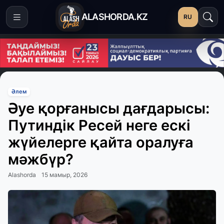
ALASHORDA.KZ
RU
Әлем
Әуе қорғанысы дағдарысы:
Путиндік Ресей неге ескі
жүйелерге қайта оралуға
мәжбүр?
Alashorda
15 мамыр, 2026