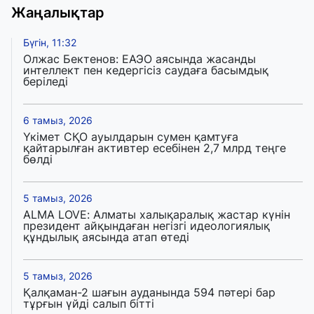
Жаңалықтар
Бүгін, 11:32
Олжас Бектенов: ЕАЭО аясында жасанды
интеллект пен кедергісіз саудаға басымдық
беріледі
6 тамыз, 2026
Үкімет СҚО ауылдарын сумен қамтуға
қайтарылған активтер есебінен 2,7 млрд теңге
бөлді
5 тамыз, 2026
ALMA LOVE: Алматы халықаралық жастар күнін
президент айқындаған негізгі идеологиялық
құндылық аясында атап өтеді
5 тамыз, 2026
Қалқаман-2 шағын ауданында 594 пәтері бар
тұрғын үйді салып бітті