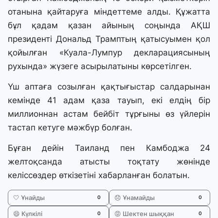
отанына қайтаруға міндеттеме алды. Құжатта
бұл қадам қазан айының соңында АҚШ
президенті Дональд Трамптың қатысуымен қол
қойылған «Куала-Лумпур декларациясының
рухында» жүзеге асырылатыны көрсетілген.
Үш аптаға созылған қақтығыстар салдарынан
кемінде 41 адам қаза тауып, екі елдің бір
миллионнан астам бейбіт тұрғыны өз үйлерін
тастап кетуге мәжбүр болған.
Бұған дейін Таиланд пен Камбоджа 24
желтоқсанда атысты тоқтату жөнінде
келіссөздер өткізетіні хабарланған болатын.
🤍 Ұнайды
😞 Ұнамайды
0
0
😄 Күлкілі
😡 Шектен шыққан
0
0