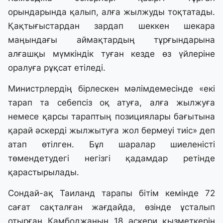
орындарында қалып, алға жылжуды тоқтатады.
Қақтығыстардан зардап шеккен шекара
маңындағы аймақтардың тұрғындарына
алғашқы мүмкіндік туған кезде өз үйлеріне
оралуға рұқсат етіледі.
Министрлердің бірлескен мәлімдемесінде «екі
тарап та себепсіз оқ атуға, алға жылжуға
немесе қарсы тараптың позициялары бағытына
қарай әскерді жылжытуға жол бермеуі тиіс» деп
атап өтілген. Бұл шаралар шиеленісті
төмендетудегі негізгі қадамдар ретінде
қарастырылады.
Сондай-ақ Таиланд тарапы бітім кемінде 72
сағат сақталған жағдайда, өзінде ұсталып
отырған Камбоджаның 18 әскери қызметкерін