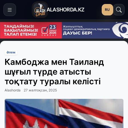
ALASHORDA.KZ
RU
Әлем
Камбоджа мен Таиланд
шұғыл түрде атысты
тоқтату туралы келісті
Alashorda
27 желтоқсан, 2025