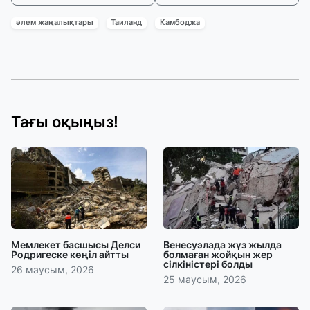
әлем жаңалықтары
Таиланд
Камбоджа
Тағы оқыңыз!
Мемлекет басшысы Делси
Венесуэлада жүз жылда
Родригеске көңіл айтты
болмаған жойқын жер
сілкіністері болды
26 маусым, 2026
25 маусым, 2026