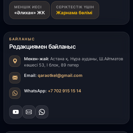
31 шілде, 2026
МЕНШІК ИЕСІ
СЕРІКТЕСТІК ҮШІН
Ақмола облысындағы кездесуде кәсіпкерлер мен
«Әлихан» ЖК
Жарнама бөлімі
ұстаздар «Әділет» партиясына өз ұсыныстарын
айтты
31 шілде, 2026
БАЙЛАНЫС
ҚР Президенті Орталық Азия елдеріне
ұзақмерзімді ынтымақтастық жоспарын әзірлеуді
Редакциямен байланыс
ұсынды
Мекен-жай:
Астана қ. Нұра ауданы, Ш.Айтматов
көшесі 53, І блок, 89 пәтер
31 шілде, 2026
«Ауыл аманаты»: Түркістанда 30,2 млрд теңгеге
Email:
qaraotkel@gmail.com
4 223 жоба қаржыландырылды
WhatsApp:
+7 702 915 15 14
31 шілде, 2026
Президент тапсырмасы орындалды: Шардара
толық ауыз сумен қамтылды
30 шілде, 2026
Түркістанда «Арыс-2» және Темір ауылының