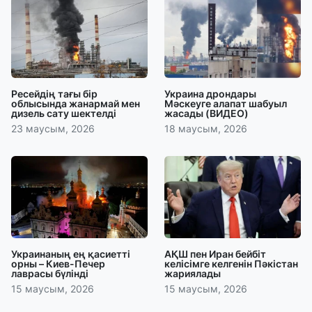
Ресейдің тағы бір
Украина дрондары
облысында жанармай мен
Мәскеуге алапат шабуыл
дизель сату шектелді
жасады (ВИДЕО)
23 маусым, 2026
18 маусым, 2026
Украинаның ең қасиетті
АҚШ пен Иран бейбіт
орны – Киев-Печер
келісімге келгенін Пәкістан
лаврасы бүлінді
жариялады
15 маусым, 2026
15 маусым, 2026