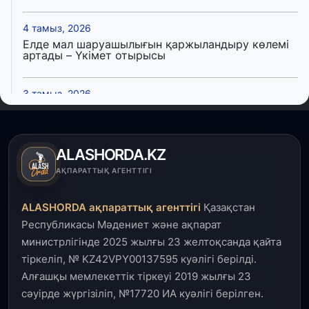
4 тамыз, 2026
Елде мал шаруашылығын қаржыландыру көлемі
артады – Үкімет отырысы
3 тамыз, 2026
Өңірлерде жаңа вокзалдар, су құбыры,
логистикалық хаб және тұрғын үйлер
пайдалануға берілді
ALASHORDA.KZ
3 тамыз, 2026
АҚПАРАТТЫҚ АГЕНТТІГІ
Қызылордада 300 орындық аурухана,
Президенттік кітапхана және жаңа театр
ALASHORDA ақпараттық агенттігі
Қазақстан
салынып жатыр
Республикасы Мәдениет және ақпарат
министрлігінде 2025 жылғы 23 желтоқсанда қайта
1 тамыз, 2026
тіркеліп, № KZ42VPY00137595 куәлігі берілді.
Кинопоиск Қазақстан азаматтарының ең
танымал онлайн-кинотеатрына айналды
Алғашқы мемлекеттік тіркеуі 2019 жылғы 23
сәуірде жүргізіліп, №17720 ИА куәлігі берілген.