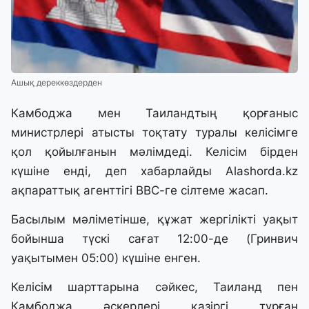
Ашық дереккөздерден
Камбоджа мен Таиландтың қорғаныс
министрлері атысты тоқтату туралы келісімге
қол қойылғанын мәлімдеді. Келісім бірден
күшіне енді, деп хабарлайды
Alashorda.kz
ақпараттық агенттігі BBC-ге сілтеме жасап.
Басылым мәліметінше, құжат жергілікті уақыт
бойынша түскі сағат 12:00-де (Гринвич
уақытымен 05:00) күшіне енген.
Келісім шарттарына сәйкес, Таиланд пен
Камбоджа әскерлері қазіргі тұрған