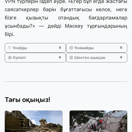
VPN түрлерін іздеп әуре. «Егер бұл егде жастағы
саясаткерлер бәрін бұғаттағысы келсе, неге
бізге қызықты отандық бағдарламалар
ұсынбады?» — дейді Мәскеу тұрғындарының
бірі.
🤍 Ұнайды
😞 Ұнамайды
0
0
😄 Күлкілі
😡 Шектен шыққан
0
0
Тағы оқыңыз!