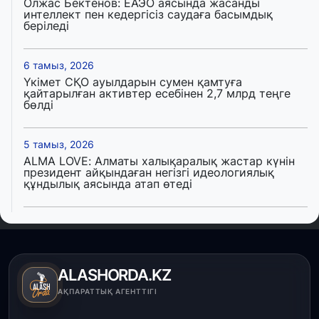
Олжас Бектенов: ЕАЭО аясында жасанды
интеллект пен кедергісіз саудаға басымдық
беріледі
6 тамыз, 2026
Үкімет СҚО ауылдарын сумен қамтуға
қайтарылған активтер есебінен 2,7 млрд теңге
бөлді
5 тамыз, 2026
ALMA LOVE: Алматы халықаралық жастар күнін
президент айқындаған негізгі идеологиялық
құндылық аясында атап өтеді
5 тамыз, 2026
Қалқаман-2 шағын ауданында 594 пәтері бар
тұрғын үйді салып бітті
ALASHORDA.KZ
4 тамыз, 2026
АҚПАРАТТЫҚ АГЕНТТІГІ
Елде мал шаруашылығын қаржыландыру көлемі