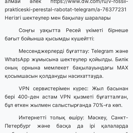
алмай әлек
https://www.dw.com/ru/v-rossii-
prakticeski-perestal-rabotat-telegram/a-76377231
Негізгі шектеулер мен бақылау шаралары
Соңғы уақытта Ресей үкіметі бірнеше
бағыт бойынша қысымды күшейтті:
Мессенджерлерді бұғаттау: Telegram және
WhatsApp жұмысына шектеулер қойылды. Билік
оның орнына мемлекет бақылауындағы MAX
қосымшасын қолдануды насихаттауда.
VPN сервистерімен күрес: Жыл басынан
бері 400-ден астам VPN қызметі бұғатталған,
бұл өткен жылмен салыстырғанда 70%-ға көп.
Интернетті толық өшіру: Мәскеу, Санкт-
Петербург және басқа да ірі қалаларда