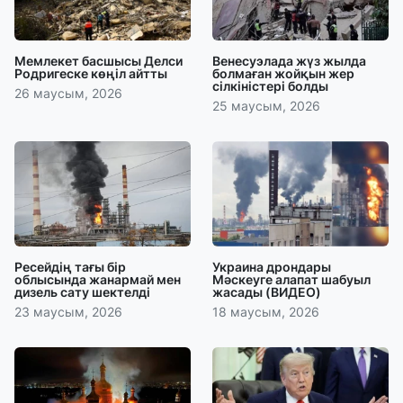
Мемлекет басшысы Делси
Венесуэлада жүз жылда
Родригеске көңіл айтты
болмаған жойқын жер
сілкіністері болды
26 маусым, 2026
25 маусым, 2026
Ресейдің тағы бір
Украина дрондары
облысында жанармай мен
Мәскеуге алапат шабуыл
дизель сату шектелді
жасады (ВИДЕО)
23 маусым, 2026
18 маусым, 2026