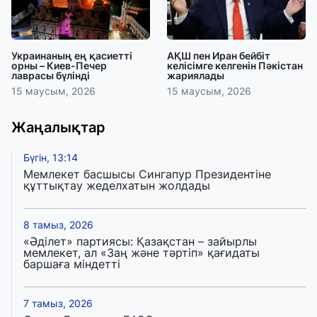
Украинаның ең қасиетті
АҚШ пен Иран бейбіт
орны – Киев-Печер
келісімге келгенін Пәкістан
лаврасы бүлінді
жариялады
15 маусым, 2026
15 маусым, 2026
Жаңалықтар
Бүгін, 13:14
Мемлекет басшысы Сингапур Президентіне
құттықтау жеделхатын жолдады
8 тамыз, 2026
«Әділет» партиясы: Қазақстан – зайырлы
мемлекет, ал «Заң және тәртіп» қағидаты
баршаға міндетті
7 тамыз, 2026