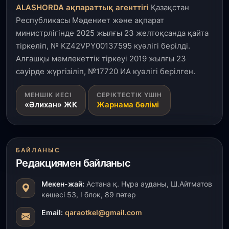
артады – Үкімет отырысы
ALASHORDA ақпараттық агенттігі
Қазақстан
Республикасы Мәдениет және ақпарат
3 тамыз, 2026
министрлігінде 2025 жылғы 23 желтоқсанда қайта
Өңірлерде жаңа вокзалдар, су құбыры,
тіркеліп, № KZ42VPY00137595 куәлігі берілді.
логистикалық хаб және тұрғын үйлер
пайдалануға берілді
Алғашқы мемлекеттік тіркеуі 2019 жылғы 23
сәуірде жүргізіліп, №17720 ИА куәлігі берілген.
3 тамыз, 2026
МЕНШІК ИЕСІ
СЕРІКТЕСТІК ҮШІН
Қызылордада 300 орындық аурухана,
«Әлихан» ЖК
Жарнама бөлімі
Президенттік кітапхана және жаңа театр
салынып жатыр
1 тамыз, 2026
БАЙЛАНЫС
Кинопоиск Қазақстан азаматтарының ең
Редакциямен байланыс
танымал онлайн-кинотеатрына айналды
Мекен-жай:
Астана қ. Нұра ауданы, Ш.Айтматов
31 шілде, 2026
көшесі 53, І блок, 89 пәтер
Ақмола облысындағы кездесуде кәсіпкерлер мен
ұстаздар «Әділет» партиясына өз ұсыныстарын
Email:
qaraotkel@gmail.com
айтты