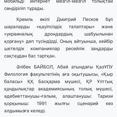
мобильді интернет мезгіл-мезгіл толықтай
сөндіріліп тұрады.
Кремль өкілі Дмитрий Песков бұл
шараларды «қауіпсіздік талаптары» және
«украиналық дрондардың шабуылынан
қорғану» деп түсіндірді. Оның айтуынша, кейбір
шетелдік компаниялар ресейлік заңдарды
сақтаудан бас тартқан.
Әлібек БАЙБОЛ, Абай атындағы ҚазҰПУ
Филология факультетінің аға оқытушысы, «Қыр
баласы» ҚҚ Басқарма мүшесі, ҚР Ұлттық
құндылықтар академиясының толық мүшесі,
әдебиеттанушы-ғалым, алаштанушы: Тарихи
қорқыныш: 1991 жылғы сценарий көз
алдымызға келеді.