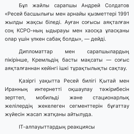
Бұл жайлы сарапшы Андрей Солдатов
«Ресей басшылығы мен арнайы қызметтері 1991
жылды жақсы біледі. Ауған соғысы аяқталған
соң КСРО-ның ыдырауы мен хаосқа ұласқаны
олар үшін үлкен сабақ болды», — дейді.
Дипломаттар мен сарапшылардың
пікірінше, Кремльдің басты мақсаты — соғыс
аяқталғаннан кейінгі ішкі тұрақтылықты сақтау.
Қазіргі уақытта Ресей билігі Қытай мен
Иранның интернетті оқшаулау тәжірибесін
зерттеп, мобильді және стационарлық
желілердің жекелеген сегменттерін бұғаттау
жүйесін жасап жатқаны айтылуда.
IT-алпауыттардың реакциясы