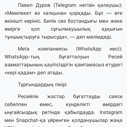
Павел Дуров (Telegram негізін қалаушы):
«Мемлекет өз халқынан қорқады. Бұл — өте
өкінішті көрініс. Билік сөз бостандығы мен жеке
өмірге қол сұғылмаушылық құқығын
тұншықтыруға тырысуда», — деп мәлімдеді.
Meta компаниясы (WhatsApp иесі):
WhatsApp-тың бұғатталуын Ресей
азаматтарының қауіпсіздігін қамтамасыз етудегі
«кері қадам» деп атады.
Тұрғындардың пікірі
Ресейлік жастар бұғаттауды саяси
себеппен емес, күнделікті өмірдегі
ыңғайсыздық ретінде қабылдауда. Instagram
мен Snapchat-қа үйренген қолданушылар жаңа