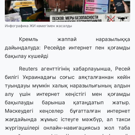
Инфографика ЖИ көмегімен жасалды
Кремль жаппай наразылыққа
дайындалуда: Ресейде интернет пен қоғамды
бақылау күшейді
Reuters агенттігінің хабарлауынша, Ресей
билігі Украинадағы соғыс аяқталғаннан кейін
туындауы мүмкін халық наразылығының алдын
алу үшін интернет кеңістігі мен қоғамды
бақылауды барынша қатаңдатып жатыр.
Мәскеудегі кеңселер бұғатталған интернет
жағдайында жұмыс істеуге мәжбүр, ал такси
жүргізушілері онлайн-навигациясыз жол таба