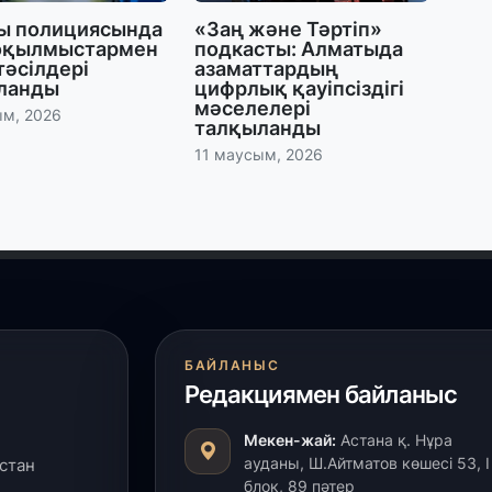
ы полициясында
«Заң және Тәртіп»
оқылмыстармен
подкасты: Алматыда
27
тәсілдері
азаматтардың
«
ланды
цифрлық қауіпсіздігі
с
мәселелері
ым, 2026
талқыланды
11 маусым, 2026
27
Б
т
б
27
Е
д
БАЙЛАНЫС
Редакциямен байланыс
27
Т
Мекен-жай:
Астана қ. Нұра
ж
ауданы, Ш.Айтматов көшесі 53, І
стан
ө
блок, 89 пәтер