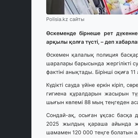
Polisia.kz сайты
Өскеменде бірнеше рет дүкенне
арқылы қолға түсті, – деп хабарлай
Өскемен қалалық полиция басқар
шаралары барысында жергілікті су
фактіні анықтады. Бірінші оқиға 1
Күдікті сауда үйіне еркін кіріп, с
гигиена құралдарын жасырын түр
шығын көлемі 88 мың теңгеден ас
Сондай-ақ, осыған ұқсас басқа д
2025 жылдың қараша айында жа
шамамен 120 000 теңге болатын ал