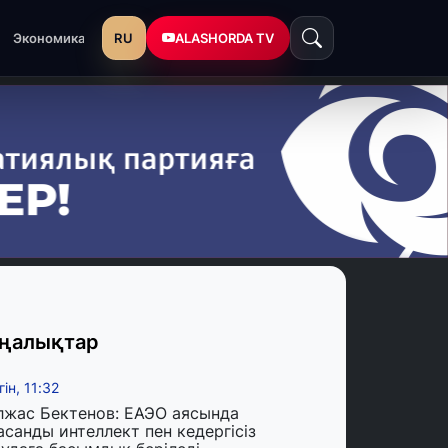
RU
ALASHORDA TV
Экономика
ңалықтар
гін, 11:32
лжас Бектенов: ЕАЭО аясында
асанды интеллект пен кедергісіз