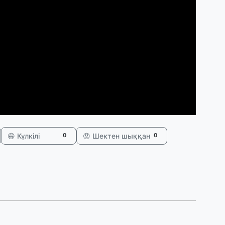
30
Т
а
па
30
Қ
н
ш
😄 Күлкілі
😡 Шектен шыққан
0
0
29
С
ә
29
Қ
ұ