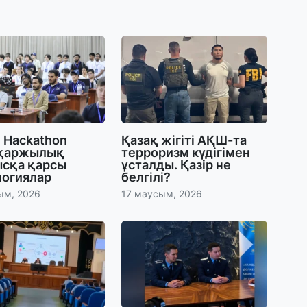
29
Т
н
28
Қ
т
қ
 Hackathon
Қазақ жігіті АҚШ-та
 қаржылық
терроризм күдігімен
сқа қарсы
ұсталды. Қазір не
28
логиялар
белгілі?
Т
ым, 2026
17 маусым, 2026
бе
з
27
А
«
м