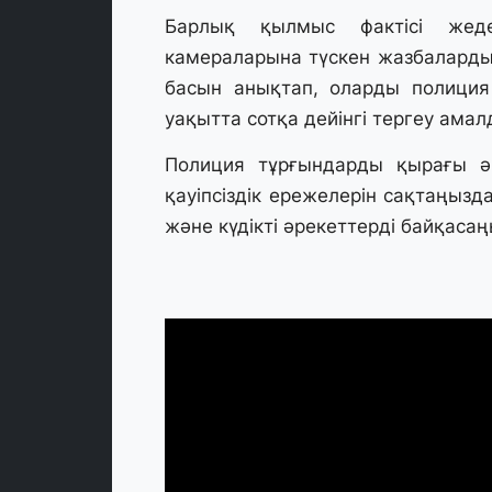
Барлық қылмыс фактісі жед
камераларына түскен жазбалардың
басын анықтап, оларды полиция б
уақытта сотқа дейінгі тергеу амал
Полиция тұрғындарды қырағы ә
қауіпсіздік ережелерін сақтаңыз
және күдікті әрекеттерді байқаса