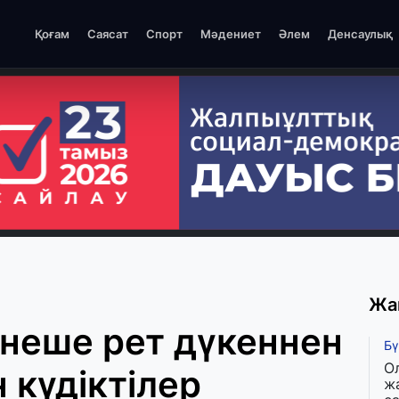
Қоғам
Саясат
Спорт
Мәдениет
Әлем
Денсаулық
Жа
неше рет дүкеннен
Бү
О
 күдіктілер
ж