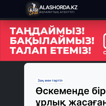
ALASHORDA.KZ
АҚПАРАТТЫҚ АГЕНТТІГІ
Заң мен тәртіп
Өскеменде бір
ұрлық жасаған