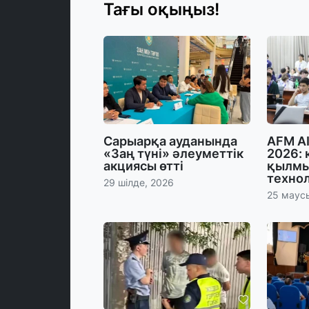
Тағы оқыңыз!
Сарыарқа ауданында
AFM AI
«Заң түні» әлеуметтік
2026:
акциясы өтті
қылмы
техно
29 шілде, 2026
25 маус