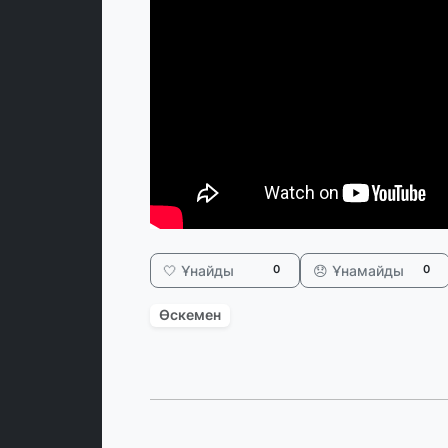
🤍 Ұнайды
😞 Ұнамайды
0
0
Өскемен