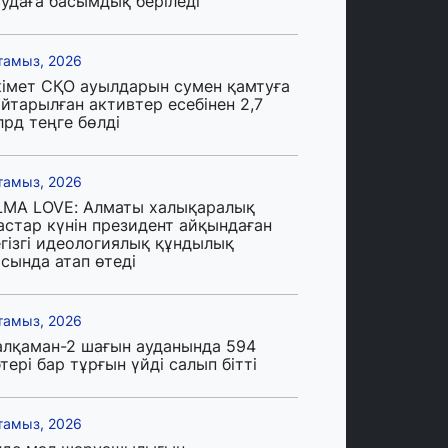
аудаға басымдық беріледі
тамыз, 2026
кімет СҚО ауылдарын сумен қамтуға
йтарылған активтер есебінен 2,7
лрд теңге бөлді
тамыз, 2026
LMA LOVE: Алматы халықаралық
астар күнін президент айқындаған
егізгі идеологиялық құндылық
сында атап өтеді
тамыз, 2026
алқаман-2 шағын ауданында 594
тері бар тұрғын үйді салып бітті
тамыз, 2026