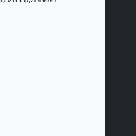
лде мал шаруашылығын
аржыландыру көлемі артады – Үкімет
тырысы
тамыз, 2026
ңірлерде жаңа вокзалдар, су құбыры,
огистикалық хаб және тұрғын үйлер
йдалануға берілді
тамыз, 2026
ызылордада 300 орындық аурухана,
резиденттік кітапхана және жаңа
еатр салынып жатыр
тамыз, 2026
инопоиск Қазақстан азаматтарының
ң танымал онлайн-кинотеатрына
йналды