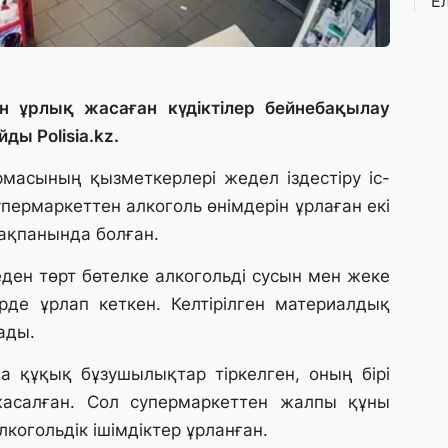
Е
қ
о
3 
н ұрлық жасаған күдіктілер бейнебақылау
Ө
ды Polisia.kz.
л
па
масының қызметкерлері жедел іздестіру іс-
пермаркеттен алкоголь өнімдерін ұрлаған екі
3 
1 ақпанында болған.
Қ
П
өреден төрт бөтелке алкогольді сусын мен жеке
т
де ұрлап кеткен. Келтірілген материалдық
ады.
1 
К
а құқық бұзушылықтар тіркелген, оның бірі
е
а
салған. Сол супермаркеттен жалпы құны
когольдік ішімдіктер ұрланған.