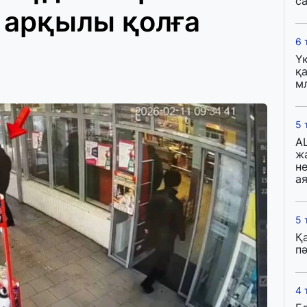
с
 арқылы қолға
6 
Ү
қа
м
5 
A
ж
н
ая
5 
Қ
пә
4 