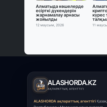
Алматыда көшелерде
Алмат
есірткі дүкендерін
крипт
жарнамалау арнасы
күрес 
жойылды
талқы
12 маусым, 2026
11 маус
ALASHORDA.KZ
АҚПАРАТТЫҚ АГЕНТТІГІ
ALASHORDA ақпараттық агенттігі
Қазақ