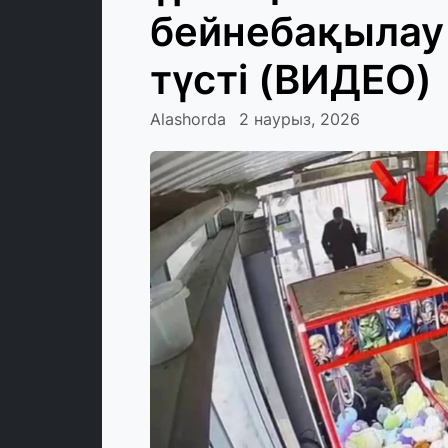
бейнебақылау
түсті (ВИДЕО)
Alashorda
2 наурыз, 2026