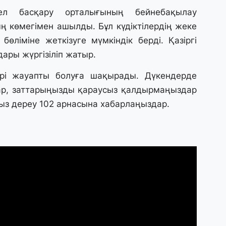
31
ел басқару орталығының бейнебақылау
А
 көмегімен ашылды. Бұл күдіктілердің жеке
к
п
өліміне жеткізуге мүмкіндік берді. Қазіргі
дары жүргізіліп жатыр.
31
рі жауапты болуға шақырады. Дүкендерде
Қ
ұ
дар, заттарыңызды қараусыз қалдырмаңыздар
ж
ңыз дереу 102 арнасына хабарлаңыздар.
31
«
м
қ
31
П
Ш