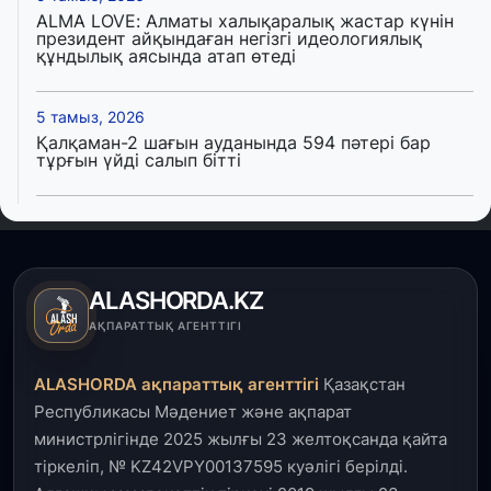
ALMA LOVE: Алматы халықаралық жастар күнін
президент айқындаған негізгі идеологиялық
құндылық аясында атап өтеді
5 тамыз, 2026
Қалқаман-2 шағын ауданында 594 пәтері бар
тұрғын үйді салып бітті
4 тамыз, 2026
Елде мал шаруашылығын қаржыландыру көлемі
артады – Үкімет отырысы
ALASHORDA.KZ
3 тамыз, 2026
АҚПАРАТТЫҚ АГЕНТТІГІ
Өңірлерде жаңа вокзалдар, су құбыры,
логистикалық хаб және тұрғын үйлер
ALASHORDA ақпараттық агенттігі
Қазақстан
пайдалануға берілді
Республикасы Мәдениет және ақпарат
министрлігінде 2025 жылғы 23 желтоқсанда қайта
3 тамыз, 2026
тіркеліп, № KZ42VPY00137595 куәлігі берілді.
Қызылордада 300 орындық аурухана,
Президенттік кітапхана және жаңа театр