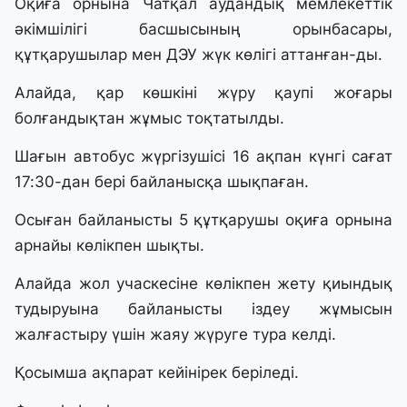
Оқиға орнына Чатқал аудандық мемлекеттік
әкімшілігі басшысының орынбасары,
құтқарушылар мен ДЭУ жүк көлігі аттанған-ды.
Алайда, қар көшкіні жүру қаупі жоғары
болғандықтан жұмыс тоқтатылды.
Шағын автобус жүргізушісі 16 ақпан күнгі сағат
17:30-дан бері байланысқа шықпаған.
Осыған байланысты 5 құтқарушы оқиға орнына
арнайы көлікпен шықты.
Алайда жол учаскесіне көлікпен жету қиындық
тудыруына байланысты іздеу жұмысын
жалғастыру үшін жаяу жүруге тура келді.
Қосымша ақпарат кейінірек беріледі.