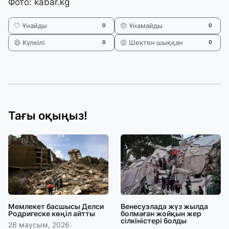
Фото: kabar.kg
🤍 Ұнайды
😞 Ұнамайды
0
0
😄 Күлкілі
😡 Шектен шыққан
0
0
Тағы оқыңыз!
Мемлекет басшысы Делси
Венесуэлада жүз жылда
Родригеске көңіл айтты
болмаған жойқын жер
сілкіністері болды
26 маусым, 2026