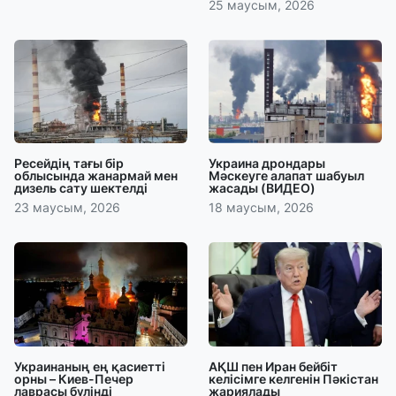
25 маусым, 2026
Ресейдің тағы бір
Украина дрондары
облысында жанармай мен
Мәскеуге алапат шабуыл
дизель сату шектелді
жасады (ВИДЕО)
23 маусым, 2026
18 маусым, 2026
Украинаның ең қасиетті
АҚШ пен Иран бейбіт
орны – Киев-Печер
келісімге келгенін Пәкістан
лаврасы бүлінді
жариялады