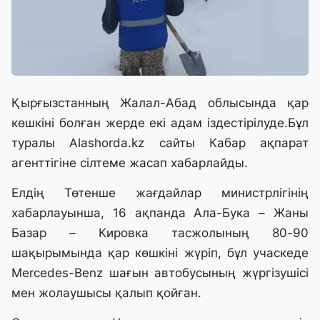
Қырғызстанның Жалал-Абад облысында қар
көшкіні болған жерде екі адам іздестірілуде.Бұл
туралы Alashorda.kz сайты
Кабар
ақпарат
агенттігіне сілтеме жасап хабарлайды.
Елдің Төтенше жағдайлар министрлігінің
хабарлауынша, 16 ақпанда Ала-Бука – Жаны
Базар – Кировка тасжолының 80-90
шақырымында қар көшкіні жүріп, бұл учаскеде
Mercedes-Benz шағын автобусының жүргізушісі
мен жолаушысы қалып қойған.