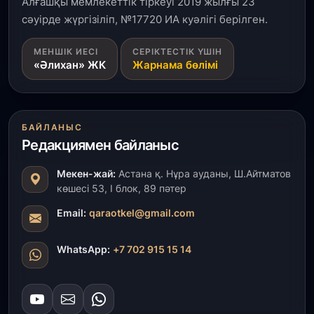
Алғашқы мемлекеттік тіркеуі 2019 жылғы 23
салынып жатыр
сәуірде жүргізіліп, №17720 ИА куәлігі берілген.
1 тамыз, 2026
МЕНШІК ИЕСІ
СЕРІКТЕСТІК ҮШІН
«Әлихан» ЖК
Жарнама бөлімі
Кинопоиск Қазақстан азаматтарының ең
танымал онлайн-кинотеатрына айналды
31 шілде, 2026
БАЙЛАНЫС
Ақмола облысындағы кездесуде кәсіпкерлер мен
Редакциямен байланыс
ұстаздар «Әділет» партиясына өз ұсыныстарын
айтты
Мекен-жай:
Астана қ. Нұра ауданы, Ш.Айтматов
көшесі 53, І блок, 89 пәтер
31 шілде, 2026
ҚР Президенті Орталық Азия елдеріне
Email:
qaraotkel@gmail.com
ұзақмерзімді ынтымақтастық жоспарын әзірлеуді
ұсынды
WhatsApp:
+7 702 915 15 14
31 шілде, 2026
«Ауыл аманаты»: Түркістанда 30,2 млрд теңгеге
4 223 жоба қаржыландырылды