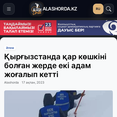
ALASHORDA.KZ
RU
Әлем
Қырғызстанда қар көшкіні
болған жерде екі адам
жоғалып кетті
Alashorda
17 ақпан, 2023