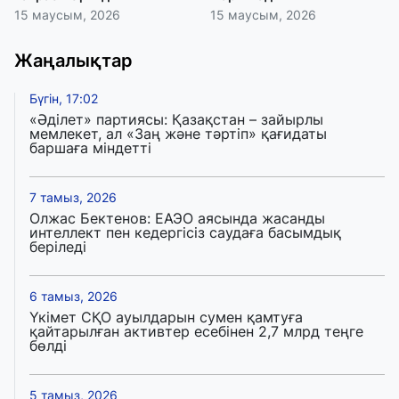
15 маусым, 2026
15 маусым, 2026
Жаңалықтар
Бүгін, 17:02
«Әділет» партиясы: Қазақстан – зайырлы
мемлекет, ал «Заң және тәртіп» қағидаты
баршаға міндетті
7 тамыз, 2026
Олжас Бектенов: ЕАЭО аясында жасанды
интеллект пен кедергісіз саудаға басымдық
беріледі
6 тамыз, 2026
Үкімет СҚО ауылдарын сумен қамтуға
қайтарылған активтер есебінен 2,7 млрд теңге
бөлді
5 тамыз, 2026