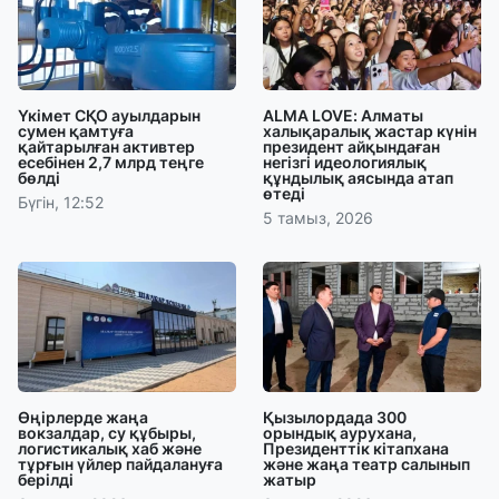
Үкімет СҚО ауылдарын
ALMA LOVE: Алматы
сумен қамтуға
халықаралық жастар күнін
қайтарылған активтер
президент айқындаған
есебінен 2,7 млрд теңге
негізгі идеологиялық
бөлді
құндылық аясында атап
өтеді
Бүгін, 12:52
5 тамыз, 2026
Өңірлерде жаңа
Қызылордада 300
вокзалдар, су құбыры,
орындық аурухана,
логистикалық хаб және
Президенттік кітапхана
тұрғын үйлер пайдалануға
және жаңа театр салынып
берілді
жатыр