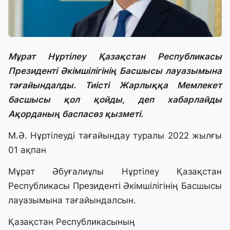
Мұрат Нұртілеу Қазақстан Республикасы
Президенті Әкімшілігінің Басшысы лауазымына
тағайындалды. Тиісті Жарлыққа Мемлекет
басшысы қол қойды, деп хабарлайды
Ақорданың баспасөз қызметі.
М.Ә. Нұртілеуді тағайындау туралы 2022 жылғы
01 ақпан
Мұрат Әбуғалиұлы Нұртілеу Қазақстан
Республикасы Президенті Әкімшілігінің Басшысы
лауазымына тағайындалсын.
Қазақстан Республикасының