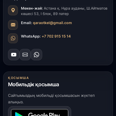
Мекен-жай:
Астана қ. Нұра ауданы, Ш.Айтматов
31 шілде, 2026
көшесі 53, І блок, 89 пәтер
Президент тапсырмасы орындалды: Шардара
толық ауыз сумен қамтылды
Email:
qaraotkel@gmail.com
30 шілде, 2026
WhatsApp:
+7 702 915 15 14
Түркістанда «Арыс-2» және Темір ауылының
теміржол вокзалдары пайдалануға берілді
30 шілде, 2026
Қордайлық қыз-келіншектер ұлттық нақыштағы
креативті бұйымдар шығаруда
ҚОСЫМША
Мобильдік қосымша
29 шілде, 2026
Сарыарқа ауданында «Заң түні» әлеуметтік
Сайтымыздың мобильді қосымшасын жүктеп
акциясы өтті
алыңыз.
29 шілде, 2026