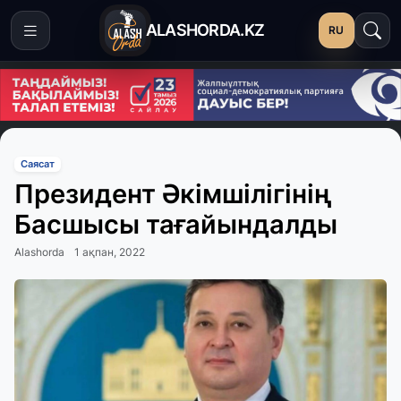
ALASHORDA.KZ
RU
Саясат
Президент Әкімшілігінің
Басшысы тағайындалды
Alashorda
1 ақпан, 2022