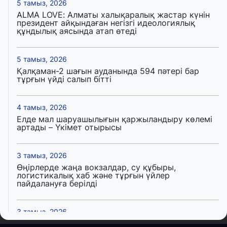
5 тамыз, 2026
ALMA LOVE: Алматы халықаралық жастар күнін
президент айқындаған негізгі идеологиялық
құндылық аясында атап өтеді
5 тамыз, 2026
Қалқаман-2 шағын ауданында 594 пәтері бар
тұрғын үйді салып бітті
4 тамыз, 2026
Елде мал шаруашылығын қаржыландыру көлемі
артады – Үкімет отырысы
3 тамыз, 2026
Өңірлерде жаңа вокзалдар, су құбыры,
логистикалық хаб және тұрғын үйлер
пайдалануға берілді
3 тамыз, 2026
Қызылордада 300 орындық аурухана,