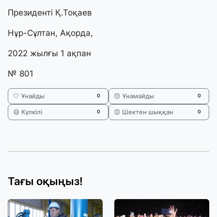
Президенті Қ.Тоқаев
Нұр-Сұлтан, Ақорда,
2022 жылғы 1 ақпан
№ 801
🤍 Ұнайды
😞 Ұнамайды
0
0
😄 Күлкілі
😡 Шектен шыққан
0
0
Тағы оқыңыз!