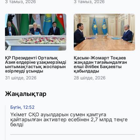
3 тамыз, 2026
3 тамыз, 2026
ҚР Президенті Орталық
Қасым-Жомарт Тоқаев
Азия елдеріне ұзақмерзімді
жаңадан тағайындалған
ынтымақтастық жоспарын
елші Әлібек Бақаевты
әзірлеуді ұсынды
қабылдады
31 шілде, 2026
28 шілде, 2026
Жаңалықтар
Бүгін, 12:52
Үкімет СҚО ауылдарын сумен қамтуға
қайтарылған активтер есебінен 2,7 млрд теңге
бөлді