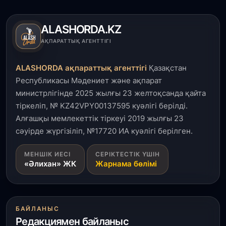
Президенттік кітапхана және жаңа театр
салынып жатыр
ALASHORDA.KZ
1 тамыз, 2026
АҚПАРАТТЫҚ АГЕНТТІГІ
Кинопоиск Қазақстан азаматтарының ең
танымал онлайн-кинотеатрына айналды
ALASHORDA ақпараттық агенттігі
Қазақстан
Республикасы Мәдениет және ақпарат
31 шілде, 2026
министрлігінде 2025 жылғы 23 желтоқсанда қайта
Ақмола облысындағы кездесуде кәсіпкерлер мен
тіркеліп, № KZ42VPY00137595 куәлігі берілді.
ұстаздар «Әділет» партиясына өз ұсыныстарын
айтты
Алғашқы мемлекеттік тіркеуі 2019 жылғы 23
сәуірде жүргізіліп, №17720 ИА куәлігі берілген.
31 шілде, 2026
МЕНШІК ИЕСІ
СЕРІКТЕСТІК ҮШІН
ҚР Президенті Орталық Азия елдеріне
«Әлихан» ЖК
Жарнама бөлімі
ұзақмерзімді ынтымақтастық жоспарын әзірлеуді
ұсынды
31 шілде, 2026
БАЙЛАНЫС
«Ауыл аманаты»: Түркістанда 30,2 млрд теңгеге
Редакциямен байланыс
4 223 жоба қаржыландырылды