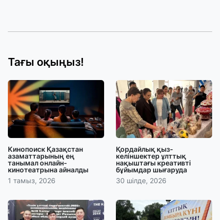
Тағы оқыңыз!
Кинопоиск Қазақстан
Қордайлық қыз-
азаматтарының ең
келіншектер ұлттық
танымал онлайн-
нақыштағы креативті
кинотеатрына айналды
бұйымдар шығаруда
1 тамыз, 2026
30 шілде, 2026