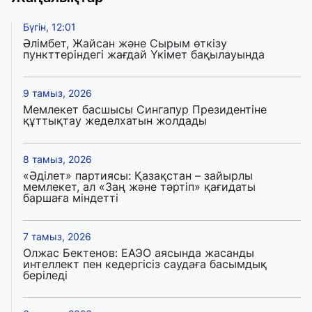
Бүгін, 12:01
Әлімбет, Жайсан және Сырым өткізу
пункттеріндегі жағдай Үкімет бақылауында
9 тамыз, 2026
Мемлекет басшысы Сингапур Президентіне
құттықтау жеделхатын жолдады
8 тамыз, 2026
«Әділет» партиясы: Қазақстан – зайырлы
мемлекет, ал «Заң және тәртіп» қағидаты
баршаға міндетті
7 тамыз, 2026
Олжас Бектенов: ЕАЭО аясында жасанды
интеллект пен кедергісіз саудаға басымдық
беріледі