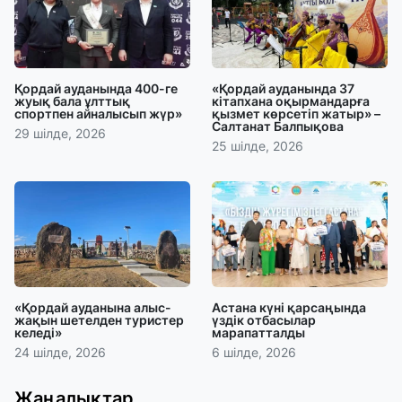
Қордай ауданында 400-ге
«Қордай ауданында 37
жуық бала ұлттық
кітапхана оқырмандарға
спортпен айналысып жүр»
қызмет көрсетіп жатыр» –
Салтанат Балпықова
29 шілде, 2026
25 шілде, 2026
«Қордай ауданына алыс-
Астана күні қарсаңында
жақын шетелден туристер
үздік отбасылар
келеді»
марапатталды
24 шілде, 2026
6 шілде, 2026
Жаңалықтар