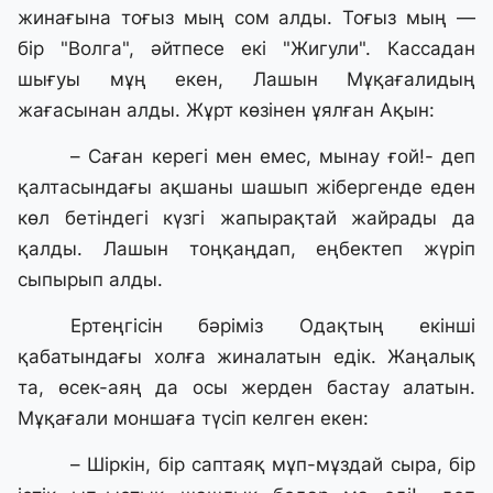
жинағына тоғыз мың сом алды. Тоғыз мың —
бір "Волга", әйтпесе екі "Жигули". Кассадан
шығуы мұң екен, Лашын Мұқағалидың
жағасынан алды. Жұрт көзінен ұялған Ақын:
– Саған керегі мен емес, мынау ғой!- деп
қалтасындағы ақшаны шашып жібергенде еден
көл бетіндегі күзгі жапырақтай жайрады да
қалды. Лашын тоңқаңдап, еңбектеп жүріп
сыпырып алды.
Ертеңгісін бәріміз Одақтың екінші
қабатындағы холға жиналатын едік. Жаңалық
та, өсек-аяң да осы жерден бастау алатын.
Мұқағали моншаға түсіп келген екен:
– Шіркін, бір саптаяқ мұп-мұздай сыра, бір