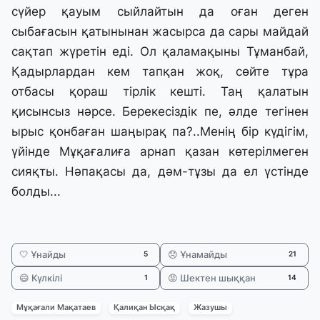
сүйер қауым сыйлайтын да оған деген
сыбағасын қатынынан жасырса да сары майдай
сақтап жүретін еді. Ол қаламақыны Тұманбай,
Қадырлардан кем тапқан жоқ, сөйте тұра
отбасы қораш тірлік кешті. Таң қалатын
қисынсыз нәрсе. Берекесіздік пе, әлде тегінен
ырыс қонбаған шаңырақ па?..Менің бір күдігім,
үйінде Мұқағалиға арнап қазан көтерілмеген
сияқты. Нәпақасы да, дәм-тұзы да ел үстінде
болды...
🤍 Ұнайды
😞 Ұнамайды
5
21
😄 Күлкілі
😡 Шектен шыққан
1
14
Мұқағали Мақатаев
Қалиқан Ысқақ
Жазушы