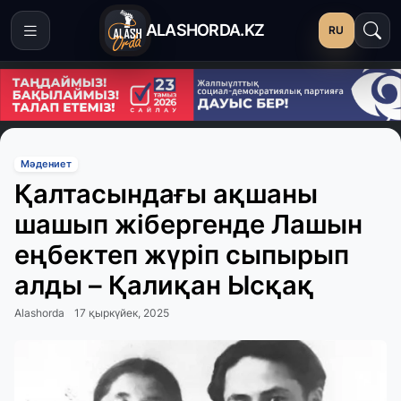
ALASHORDA.KZ
RU
Мәдениет
Қалтасындағы ақшаны
шашып жібергенде Лашын
еңбектеп жүріп сыпырып
алды – Қалиқан Ысқақ
Alashorda
17 қыркүйек, 2025