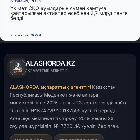
6 тамыз, 2026
Үкімет СҚО ауылдарын сумен қамтуға
қайтарылған активтер есебінен 2,7 млрд теңге
бөлді
5 тамыз, 2026
ALMA LOVE: Алматы халықаралық жастар күнін
президент айқындаған негізгі идеологиялық
құндылық аясында атап өтеді
ALASHORDA.KZ
5 тамыз, 2026
АҚПАРАТТЫҚ АГЕНТТІГІ
Қалқаман-2 шағын ауданында 594 пәтері бар
тұрғын үйді салып бітті
ALASHORDA ақпараттық агенттігі
Қазақстан
Республикасы Мәдениет және ақпарат
4 тамыз, 2026
министрлігінде 2025 жылғы 23 желтоқсанда қайта
Елде мал шаруашылығын қаржыландыру көлемі
тіркеліп, № KZ42VPY00137595 куәлігі берілді.
артады – Үкімет отырысы
Алғашқы мемлекеттік тіркеуі 2019 жылғы 23
сәуірде жүргізіліп, №17720 ИА куәлігі берілген.
3 тамыз, 2026
Өңірлерде жаңа вокзалдар, су құбыры,