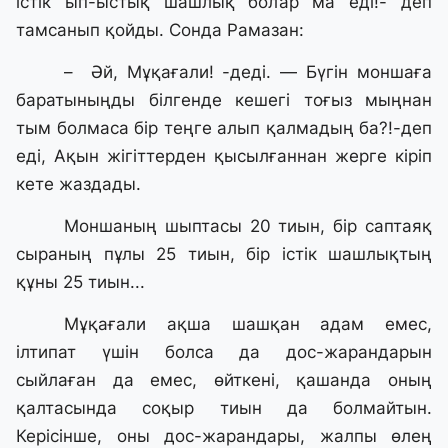
істік ып-ыстық шашлық болар ма еді!- деп
тамсанып қойды. Сонда Рамазан:
– Әй, Мұқағали! -деді. — Бүгін моншаға
баратыныңды білгенде кешегі тоғыз мыңнан
тым болмаса бір теңге алып қалмадың ба?!-деп
еді, Ақын жігіттерден қысылғаннан жерге кіріп
кете жаздады.
Моншаның шыптасы 20 тиын, бір саптаяқ
сыраның пұлы 25 тиын, бір істік шашлықтың
құны 25 тиын...
Мұқағали ақша шашқан адам емес,
ілтипат үшін болса да дос-жарандарын
сыйлаған да емес, өйткені, қашанда оның
қалтасында соқыр тиын да болмайтын.
Керісінше, оны дос-жарандары, жалпы өлең