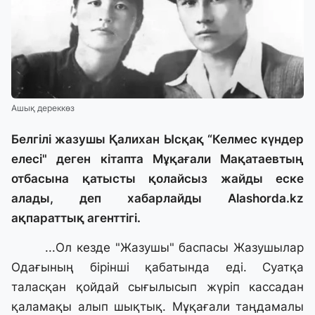
Ашық дереккөз
Белгілі жазушы Қалихан Ысқақ “Келмес күндер
елесі" деген кітапта Мұқағали Мақатаевтың
отбасына қатысты қолайсыз жайды еске
алады, деп хабарлайды
Alashorda.kz
ақпараттық агенттігі.
...Ол кезде "Жазушы" баспасы Жазушылар
Одағының бірінші қабатында еді. Суатқа
таласқан қойдай сығылысып жүріп кассадан
қаламақы алып шықтық. Мұқағали таңдамалы