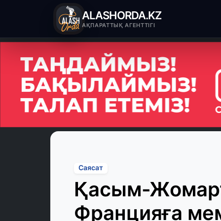
ALASHORDA.KZ
АҚПАРАТТЫҚ АГЕНТТІГІ
Саясат
Қасым-Жомарт
Францияға ме