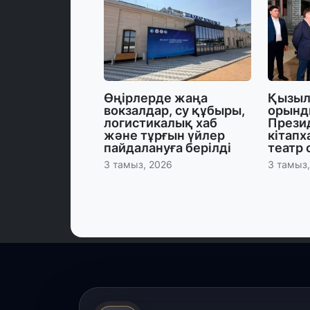
Өңірлерде жаңа
Қызыл
вокзалдар, су құбыры,
орынд
логистикалық хаб
Прези
және тұрғын үйлер
кітапх
пайдалануға берілді
театр
3 тамыз, 2026
3 тамыз