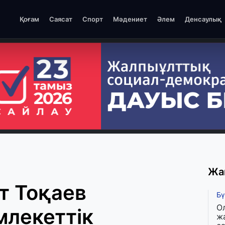
Қоғам
Саясат
Спорт
Мәдениет
Әлем
Денсаулық
Жа
 Тоқаев
Бү
О
млекеттік
ж