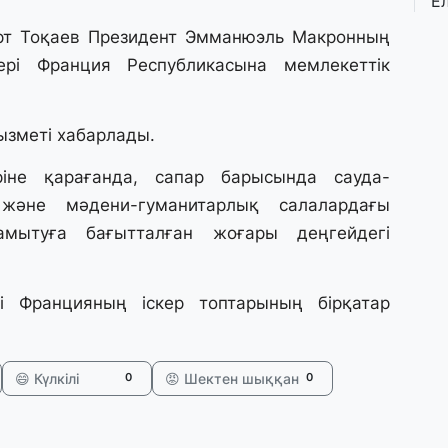
Е
қ
о
т Тоқаев Президент Эмманюэль Макронның
рі Франция Республикасына мемлекеттік
3 
Ө
ызметі хабарлады.
л
па
ріне қарағанда, сапар барысында сауда-
 және мәдени-гуманитарлық салалардағы
3 
мытуға бағытталған жоғары деңгейдегі
Қ
П
т
і Францияның іскер топтарының бірқатар
1 
К
😄 Күлкілі
😡 Шектен шыққан
0
0
е
а