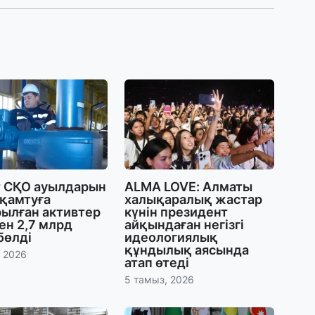
31
А
к
п
31
Қ
ұ
ж
31
т СҚО ауылдарын
ALMA LOVE: Алматы
«
 қамтуға
халықаралық жастар
м
рылған активтер
күнін президент
қ
ен 2,7 млрд
айқындаған негізгі
бөлді
идеологиялық
құндылық аясында
, 2026
атап өтеді
31
5 тамыз, 2026
П
Ш