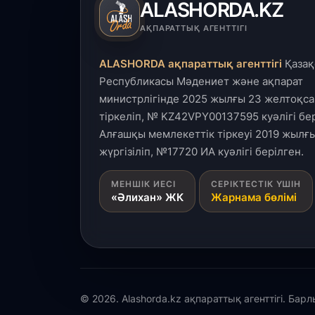
ALASHORDA.KZ
АҚПАРАТТЫҚ АГЕНТТІГІ
ALASHORDA ақпараттық агенттігі
Қазақ
Республикасы Мәдениет және ақпарат
министрлігінде 2025 жылғы 23 желтоқса
тіркеліп, № KZ42VPY00137595 куәлігі бер
Алғашқы мемлекеттік тіркеуі 2019 жылғы
жүргізіліп, №17720 ИА куәлігі берілген.
МЕНШІК ИЕСІ
СЕРІКТЕСТІК ҮШІН
«Әлихан» ЖК
Жарнама бөлімі
© 2026. Alashorda.kz ақпараттық агенттігі. Бар