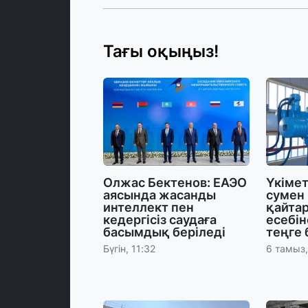
Тағы оқыңыз!
Олжас Бектенов: ЕАЭО
Үкіме
аясында жасанды
сумен
интеллект пен
қайта
кедергісіз саудаға
есебін
басымдық беріледі
теңге 
Бүгін, 11:32
6 тамыз