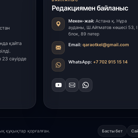
Редакциямен байланыс
29
Т
Мекен-жай:
Астана қ. Нұра
н
ауданы, Ш.Айтматов көшесі 53, І
стан
блок, 89 пәтер
28
нда қайта
Email:
qaraotkel@gmail.com
Қ
ілді.
т
 23 сәуірде
қ
WhatsApp:
+7 702 915 15 14
28
Т
бе
з
27
А
«
лық құқықтар қорғалған.
Басты бет
Са
м