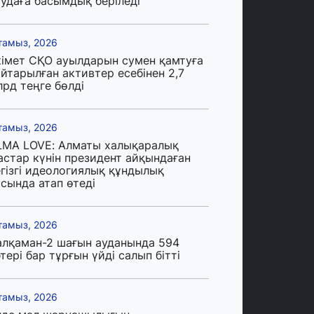
аудаға басымдық беріледі
тамыз, 2026
кімет СҚО ауылдарын сумен қамтуға
йтарылған активтер есебінен 2,7
лрд теңге бөлді
тамыз, 2026
LMA LOVE: Алматы халықаралық
астар күнін президент айқындаған
егізгі идеологиялық құндылық
сында атап өтеді
тамыз, 2026
алқаман-2 шағын ауданында 594
тері бар тұрғын үйді салып бітті
тамыз, 2026