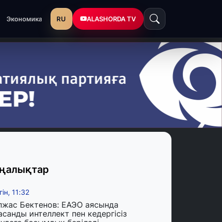
RU
ALASHORDA TV
Экономика
ңалықтар
гін, 11:32
лжас Бектенов: ЕАЭО аясында
асанды интеллект пен кедергісіз