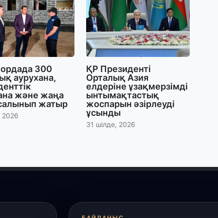
30
Т
а
па
ордада 300
ҚР Президенті
30
ық аурухана,
Орталық Азия
Қ
денттік
елдеріне ұзақмерзімді
н
ана және жаңа
ынтымақтастық
ш
 салынып жатыр
жоспарын әзірлеуді
ұсынды
, 2026
31 шілде, 2026
29
С
ә
29
Қ
ұ
БАЙЛАНЫС