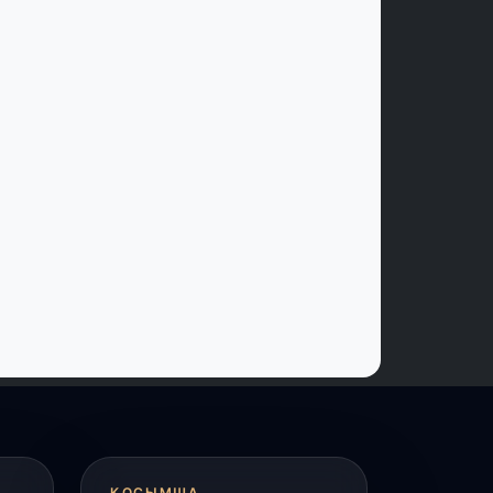
 шілде, 2026
үркістанда «Арыс-2» және Темір
уылының теміржол вокзалдары
йдалануға берілді
 шілде, 2026
ордайлық қыз-келіншектер ұлттық
ақыштағы креативті бұйымдар
ығаруда
 шілде, 2026
арыарқа ауданында «Заң түні»
леуметтік акциясы өтті
 шілде, 2026
ордай ауданында 400-ге жуық бала
лттық спортпен айналысып жүр»
ҚОСЫМША