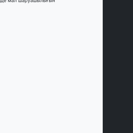
лде мал шаруашылығын
аржыландыру көлемі артады – Үкімет
тырысы
тамыз, 2026
ңірлерде жаңа вокзалдар, су құбыры,
огистикалық хаб және тұрғын үйлер
йдалануға берілді
тамыз, 2026
ызылордада 300 орындық аурухана,
резиденттік кітапхана және жаңа
еатр салынып жатыр
тамыз, 2026
инопоиск Қазақстан азаматтарының
ң танымал онлайн-кинотеатрына
йналды