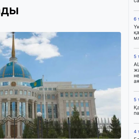
с
ады
6 
Ү
қа
м
5 
A
ж
н
ая
5 
Қ
пә
4 