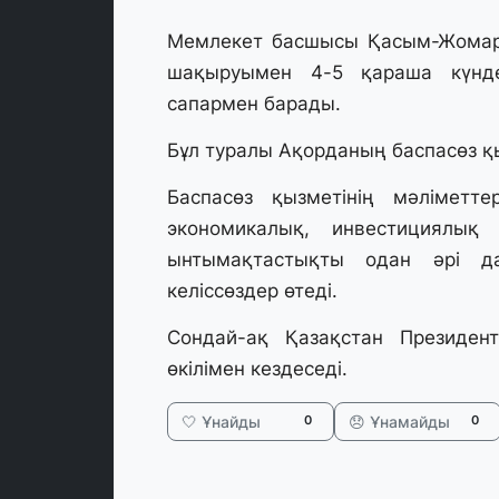
Мемлекет басшысы Қасым-Жомар
шақыруымен 4-5 қараша күнде
сапармен барады.
Бұл туралы Ақорданың баспасөз қ
Баспасөз қызметінің мәліметте
экономикалық, инвестициялық
ынтымақтастықты одан әрі да
келіссөздер өтеді.
Сондай-ақ Қазақстан Президент
өкілімен кездеседі.
🤍 Ұнайды
😞 Ұнамайды
0
0