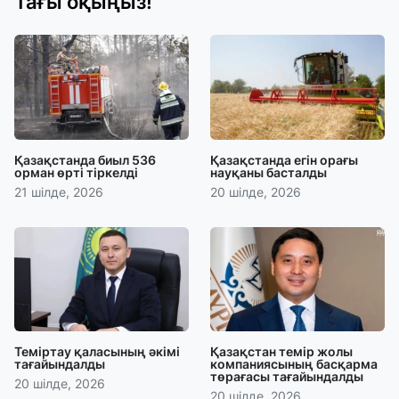
Тағы оқыңыз!
Қазақстанда биыл 536
Қазақстанда егін орағы
орман өрті тіркелді
науқаны басталды
21 шілде, 2026
20 шілде, 2026
Теміртау қаласының әкімі
Қазақстан темір жолы
тағайындалды
компаниясының басқарма
төрағасы тағайындалды
20 шілде, 2026
20 шілде, 2026