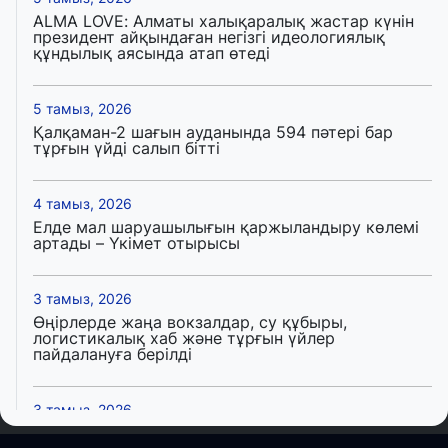
ALMA LOVE: Алматы халықаралық жастар күнін
президент айқындаған негізгі идеологиялық
құндылық аясында атап өтеді
5 тамыз, 2026
Қалқаман-2 шағын ауданында 594 пәтері бар
тұрғын үйді салып бітті
4 тамыз, 2026
Елде мал шаруашылығын қаржыландыру көлемі
артады – Үкімет отырысы
3 тамыз, 2026
Өңірлерде жаңа вокзалдар, су құбыры,
логистикалық хаб және тұрғын үйлер
пайдалануға берілді
3 тамыз, 2026
Қызылордада 300 орындық аурухана,