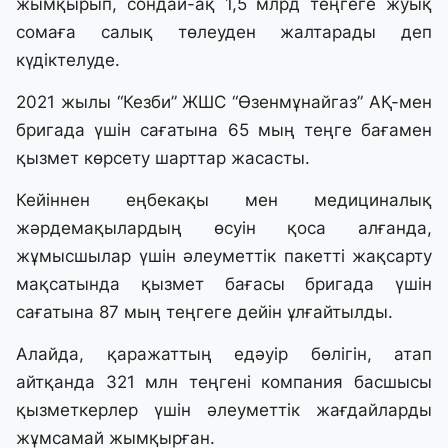
жымқырып, сондай-ақ 1,5 млрд теңгеге жуық
сомаға салық төлеуден жалтарады деп
күдіктелуде.
2021 жылы “Кезби” ЖШС “Өзенмұнайгаз” АҚ-мен
бригада үшін сағатына 65 мың теңге бағамен
қызмет көрсету шарттар жасасты.
Кейіннен еңбекақы мен медициналық
жәрдемақылардың өсуін қоса алғанда,
жұмысшылар үшін әлеуметтік пакетті жақсарту
мақсатында қызмет бағасы бригада үшін
сағатына 87 мың теңгеге дейін ұлғайтылды.
Алайда, қаражаттың едәуір бөлігін, атап
айтқанда 321 млн теңгені компания басшысы
қызметкерлер үшін әлеуметтік жағдайларды
жұмсамай жымқырған.