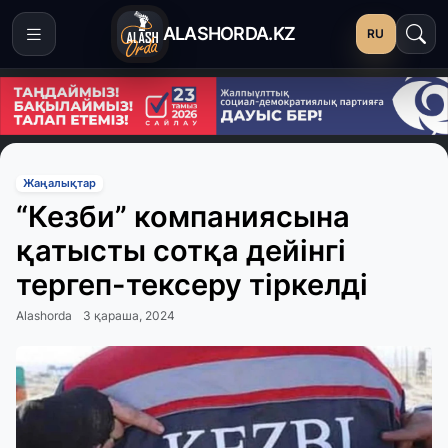
ALASHORDA.KZ
RU
Жаңалықтар
“Кезби” компаниясына
қатысты сотқа дейінгі
тергеп-тексеру тіркелді
Alashorda
3 қараша, 2024