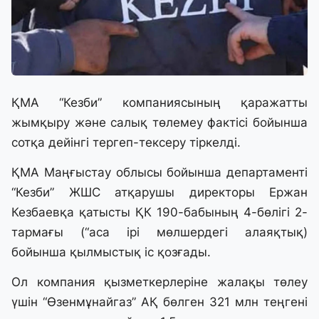
ҚМА “Кезби” компаниясының қаражатты
жымқыру және салық төлемеу фактісі бойынша
сотқа дейінгі тергеп-тексеру тіркелді.
ҚМА Маңғыстау облысы бойынша департаменті
“Кезби” ЖШС атқарушы директоры Ержан
Кезбаевқа қатысты ҚК 190-бабының 4-бөлігі 2-
тармағы (“аса ірі мөлшердегі алаяқтық)
бойынша қылмыстық іс қозғады.
Ол компания қызметкерлеріне жалақы төлеу
үшін “Өзенмұнайгаз” АҚ бөлген 321 млн теңгені