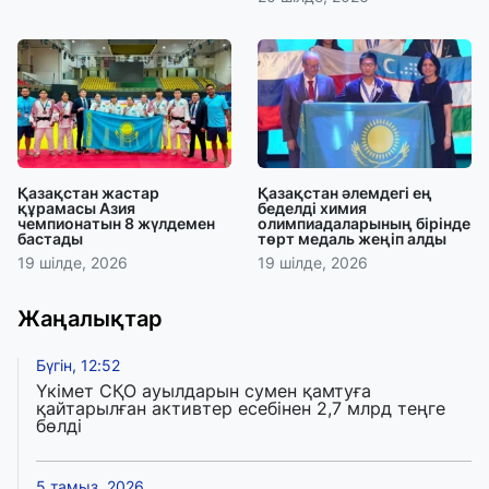
Қазақстан жастар
Қазақстан әлемдегі ең
құрамасы Азия
беделді химия
чемпионатын 8 жүлдемен
олимпиадаларының бірінде
бастады
төрт медаль жеңіп алды
19 шілде, 2026
19 шілде, 2026
Жаңалықтар
Бүгін, 12:52
Үкімет СҚО ауылдарын сумен қамтуға
қайтарылған активтер есебінен 2,7 млрд теңге
бөлді
5 тамыз, 2026