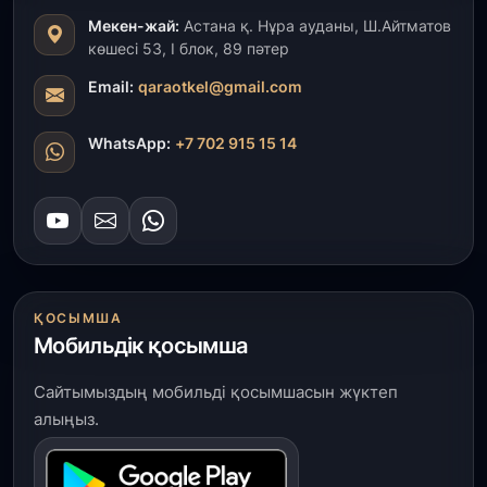
Мекен-жай:
Астана қ. Нұра ауданы, Ш.Айтматов
31 шілде, 2026
көшесі 53, І блок, 89 пәтер
Президент тапсырмасы орындалды: Шардара
толық ауыз сумен қамтылды
Email:
qaraotkel@gmail.com
30 шілде, 2026
WhatsApp:
+7 702 915 15 14
Түркістанда «Арыс-2» және Темір ауылының
теміржол вокзалдары пайдалануға берілді
30 шілде, 2026
Қордайлық қыз-келіншектер ұлттық нақыштағы
креативті бұйымдар шығаруда
ҚОСЫМША
Мобильдік қосымша
29 шілде, 2026
Сарыарқа ауданында «Заң түні» әлеуметтік
Сайтымыздың мобильді қосымшасын жүктеп
акциясы өтті
алыңыз.
29 шілде, 2026
Қордай ауданында 400-ге жуық бала ұлттық