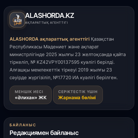
Президенттік кітапхана және жаңа театр
салынып жатыр
ALASHORDA.KZ
1 тамыз, 2026
АҚПАРАТТЫҚ АГЕНТТІГІ
Кинопоиск Қазақстан азаматтарының ең
танымал онлайн-кинотеатрына айналды
ALASHORDA ақпараттық агенттігі
Қазақстан
Республикасы Мәдениет және ақпарат
31 шілде, 2026
министрлігінде 2025 жылғы 23 желтоқсанда қайта
Ақмола облысындағы кездесуде кәсіпкерлер мен
тіркеліп, № KZ42VPY00137595 куәлігі берілді.
ұстаздар «Әділет» партиясына өз ұсыныстарын
айтты
Алғашқы мемлекеттік тіркеуі 2019 жылғы 23
сәуірде жүргізіліп, №17720 ИА куәлігі берілген.
31 шілде, 2026
МЕНШІК ИЕСІ
СЕРІКТЕСТІК ҮШІН
ҚР Президенті Орталық Азия елдеріне
«Әлихан» ЖК
Жарнама бөлімі
ұзақмерзімді ынтымақтастық жоспарын әзірлеуді
ұсынды
31 шілде, 2026
БАЙЛАНЫС
«Ауыл аманаты»: Түркістанда 30,2 млрд теңгеге
Редакциямен байланыс
4 223 жоба қаржыландырылды