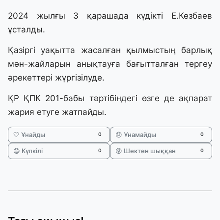
2024 жылғы 3 қарашада күдікті Е.Кезбаев
ұсталды.
Қазіргі уақытта жасалған қылмыстың барлық
мән-жайларын анықтауға бағытталған тергеу
әрекеттері жүргізілуде.
ҚР ҚПК 201-бабы тәртібіндегі өзге де ақпарат
жария етуге жатпайды.
🤍 Ұнайды
😞 Ұнамайды
0
0
😄 Күлкілі
😡 Шектен шыққан
0
0