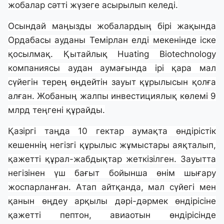
жобалар сәтті жүзеге асырылып келеді.
Осындай маңызды жобалардың бірі жақында
Ордабасы ауданы Темірлан елді мекенінде іске
қосылмақ. Қытайлық Huating Biotechnology
компаниясы аудан аумағында ірі қара мал
сүйегін терең өңдейтін зауыт құрылысын қолға
алған. Жобаның жалпы инвестициялық көлемі 9
млрд теңгені құрайды.
Қазіргі таңда 10 гектар аумақта өндірістік
кешеннің негізгі құрылыс жұмыстары аяқталып,
қажетті құрал-жабдықтар жеткізілген. Зауытта
негізінен үш бағыт бойынша өнім шығару
жоспарланған. Атап айтқанда, мал сүйегі мен
қанын өңдеу арқылы дәрі-дәрмек өндірісіне
қажетті пептон, авиаотын өндірісінде