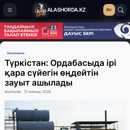
ALASHORDA.KZ
RU
Экономика
Түркістан: Ордабасыда ірі
қара сүйегін өңдейтін
зауыт ашылады
Alashorda
21 мамыр, 2026