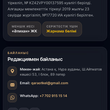
Ақмола облысындағы кездесуде кәсіпкерлер мен
тіркеліп, № KZ42VPY00137595 куәлігі берілді.
ұстаздар «Әділет» партиясына өз ұсыныстарын
айтты
Алғашқы мемлекеттік тіркеуі 2019 жылғы 23
сәуірде жүргізіліп, №17720 ИА куәлігі берілген.
31 шілде, 2026
МЕНШІК ИЕСІ
СЕРІКТЕСТІК ҮШІН
ҚР Президенті Орталық Азия елдеріне
«Әлихан» ЖК
Жарнама бөлімі
ұзақмерзімді ынтымақтастық жоспарын әзірлеуді
ұсынды
31 шілде, 2026
БАЙЛАНЫС
«Ауыл аманаты»: Түркістанда 30,2 млрд теңгеге
4 223 жоба қаржыландырылды
Редакциямен байланыс
Мекен-жай:
Астана қ. Нұра ауданы, Ш.Айтматов
31 шілде, 2026
көшесі 53, І блок, 89 пәтер
Президент тапсырмасы орындалды: Шардара
толық ауыз сумен қамтылды
Email:
qaraotkel@gmail.com
30 шілде, 2026
WhatsApp:
+7 702 915 15 14
Түркістанда «Арыс-2» және Темір ауылының
теміржол вокзалдары пайдалануға берілді