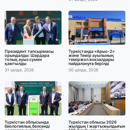
Президент тапсырмасы
Түркістанда «Арыс-2»
орындалды: Шардара
және Темір ауылының
толық ауыз сумен
теміржол вокзалдары
қамтылды
пайдалануға берілді
31 шілде, 2026
30 шілде, 2026
Түркістан облысында
Түркістан облысы 2026
биологиялық белсенді
жылдың І жартыжылдығын