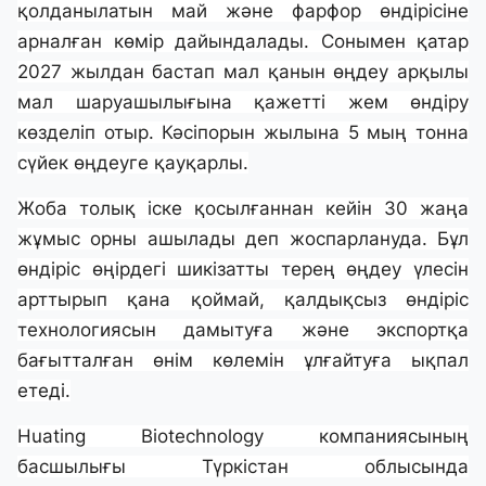
қолданылатын май және фарфор өндірісіне
арналған көмір дайындалады. Сонымен қатар
2027 жылдан бастап мал қанын өңдеу арқылы
мал шаруашылығына қажетті жем өндіру
көзделіп отыр. Кәсіпорын жылына 5 мың тонна
сүйек өңдеуге қауқарлы.
Жоба толық іске қосылғаннан кейін 30 жаңа
жұмыс орны ашылады деп жоспарлануда. Бұл
өндіріс өңірдегі шикізатты терең өңдеу үлесін
арттырып қана қоймай, қалдықсыз өндіріс
технологиясын дамытуға және экспортқа
бағытталған өнім көлемін ұлғайтуға ықпал
етеді.
Huating Biotechnology компаниясының
басшылығы Түркістан облысында