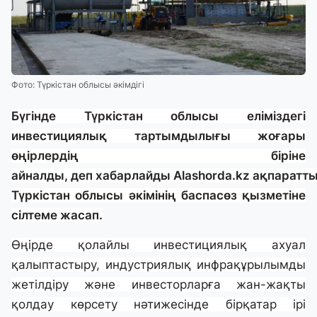
Фото: Түркістан облысы әкімдігі
Бүгінде Түркістан облысы еліміздегі
инвестициялық тартымдылығы жоғары
өңірлердің біріне
айналды
, деп хабарлайды
Alashorda.kz
ақпараттық
Түркістан облысы әкімінің баспасөз қызметіне
сілтеме жасап.
Өңірде қолайлы инвестициялық ахуал
қалыптастыру, индустриялық инфрақұрылымды
жетілдіру және инвесторларға жан-жақты
қолдау көрсету нәтижесінде бірқатар ірі