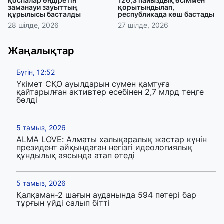
қоспалар өндіретін
126,3 пайыздық өсіммен
заманауи зауыттың
қорытындылап,
құрылысы басталды
республикада көш бастады
28 шілде, 2026
27 шілде, 2026
Жаңалықтар
Бүгін, 12:52
Үкімет СҚО ауылдарын сумен қамтуға
қайтарылған активтер есебінен 2,7 млрд теңге
бөлді
5 тамыз, 2026
ALMA LOVE: Алматы халықаралық жастар күнін
президент айқындаған негізгі идеологиялық
құндылық аясында атап өтеді
5 тамыз, 2026
Қалқаман-2 шағын ауданында 594 пәтері бар
тұрғын үйді салып бітті