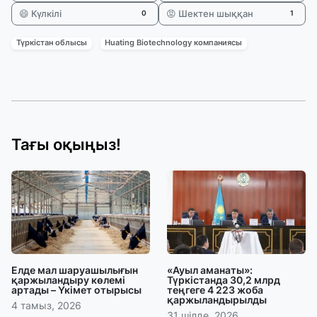
😄 Күлкілі
😡 Шектен шыққан
0
1
Түркістан облысы
Huating Biotechnology компаниясы
Тағы оқыңыз!
Елде мал шаруашылығын
«Ауыл аманаты»:
қаржыландыру көлемі
Түркістанда 30,2 млрд
артады – Үкімет отырысы
теңгеге 4 223 жоба
қаржыландырылды
4 тамыз, 2026
31 шілде, 2026