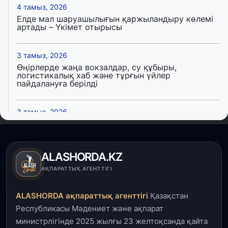
4 тамыз, 2026
Елде мал шаруашылығын қаржыландыру көлемі
артады – Үкімет отырысы
3 тамыз, 2026
Өңірлерде жаңа вокзалдар, су құбыры,
логистикалық хаб және тұрғын үйлер
пайдалануға берілді
3 тамыз, 2026
Қызылордада 300 орындық аурухана,
Президенттік кітапхана және жаңа театр
салынып жатыр
ALASHORDA.KZ
1 тамыз, 2026
АҚПАРАТТЫҚ АГЕНТТІГІ
Кинопоиск Қазақстан азаматтарының ең
танымал онлайн-кинотеатрына айналды
ALASHORDA ақпараттық агенттігі
Қазақстан
Республикасы Мәдениет және ақпарат
31 шілде, 2026
министрлігінде 2025 жылғы 23 желтоқсанда қайта