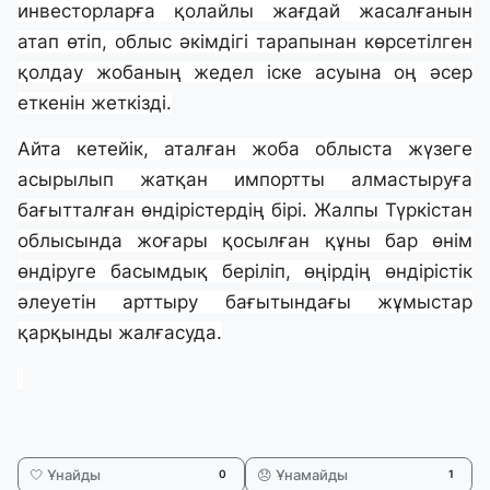
инвесторларға қолайлы жағдай жасалғанын
атап өтіп, облыс әкімдігі тарапынан көрсетілген
қолдау жобаның жедел іске асуына оң әсер
еткенін жеткізді.
Айта кетейік, аталған жоба облыста жүзеге
асырылып жатқан импортты алмастыруға
бағытталған өндірістердің бірі. Жалпы Түркістан
облысында жоғары қосылған құны бар өнім
өндіруге басымдық беріліп, өңірдің өндірістік
әлеуетін арттыру бағытындағы жұмыстар
қарқынды жалғасуда.
🤍 Ұнайды
😞 Ұнамайды
0
1