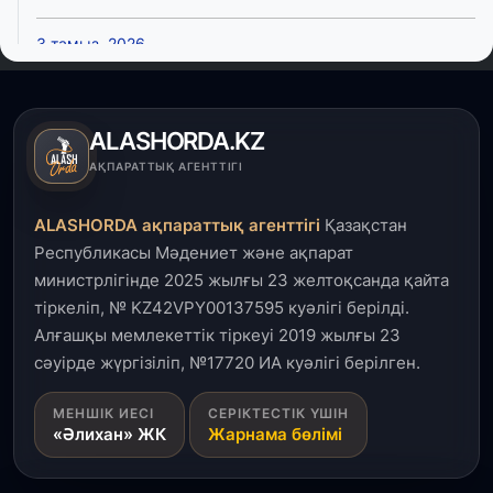
3 тамыз, 2026
Өңірлерде жаңа вокзалдар, су құбыры,
логистикалық хаб және тұрғын үйлер
пайдалануға берілді
ALASHORDA.KZ
3 тамыз, 2026
АҚПАРАТТЫҚ АГЕНТТІГІ
Қызылордада 300 орындық аурухана,
Президенттік кітапхана және жаңа театр
ALASHORDA ақпараттық агенттігі
Қазақстан
салынып жатыр
Республикасы Мәдениет және ақпарат
министрлігінде 2025 жылғы 23 желтоқсанда қайта
1 тамыз, 2026
тіркеліп, № KZ42VPY00137595 куәлігі берілді.
Кинопоиск Қазақстан азаматтарының ең
танымал онлайн-кинотеатрына айналды
Алғашқы мемлекеттік тіркеуі 2019 жылғы 23
сәуірде жүргізіліп, №17720 ИА куәлігі берілген.
31 шілде, 2026
МЕНШІК ИЕСІ
СЕРІКТЕСТІК ҮШІН
Ақмола облысындағы кездесуде кәсіпкерлер мен
«Әлихан» ЖК
Жарнама бөлімі
ұстаздар «Әділет» партиясына өз ұсыныстарын
айтты