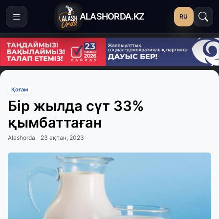
ALASHORDA.KZ
RU
Қоғам
Бір жылда сүт 33%
қымбаттаған
Alashorda
23 ақпан, 2023