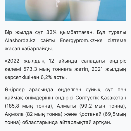
Бір жылда сүт 33% қымбаттаған. Бұл туралы
Alashorda.kz сайты
Energyprom.kz
-ке сілтеме
жасап хабарлайды.
«2022 жылдың 12 айында саладағы өндіріс
көлемі 573,3 мың тоннаға жетіп, 2021 жылдың
көрсеткішінен 6,2% асты.
Өңірлер арасында өңделген сұйық сүт пен
қаймақ өнімдерінің өндірісі Солтүстік Қазақстан
(185,8 мың тонна), Алматы (99,2 мың тонна),
Ақмола (82 мың тонна) және Қостанай (69,5мың
тонна) областарында айтарлықтай артқан.