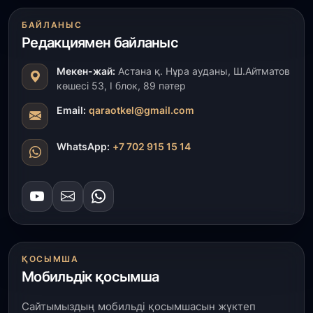
31 шілде, 2026
БАЙЛАНЫС
ҚР Президенті Орталық Азия елдеріне
Редакциямен байланыс
ұзақмерзімді ынтымақтастық жоспарын әзірлеуді
ұсынды
Мекен-жай:
Астана қ. Нұра ауданы, Ш.Айтматов
көшесі 53, І блок, 89 пәтер
31 шілде, 2026
«Ауыл аманаты»: Түркістанда 30,2 млрд теңгеге
Email:
qaraotkel@gmail.com
4 223 жоба қаржыландырылды
WhatsApp:
+7 702 915 15 14
31 шілде, 2026
Президент тапсырмасы орындалды: Шардара
толық ауыз сумен қамтылды
30 шілде, 2026
Түркістанда «Арыс-2» және Темір ауылының
теміржол вокзалдары пайдалануға берілді
ҚОСЫМША
Мобильдік қосымша
30 шілде, 2026
Сайтымыздың мобильді қосымшасын жүктеп
Қордайлық қыз-келіншектер ұлттық нақыштағы