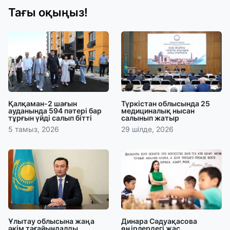
Тағы оқыңыз!
Қалқаман-2 шағын
Түркістан облысында 25
ауданында 594 пәтері бар
медициналық нысан
тұрғын үйді салып бітті
салынып жатыр
5 тамыз, 2026
29 шілде, 2026
Ұлытау облысына жаңа
Динара Сәдуақасова
әкім тағайындалды
өңірлердегі жас