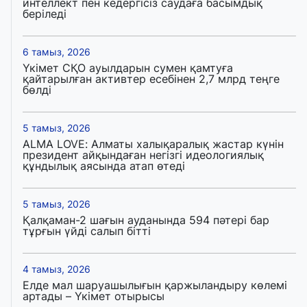
интеллект пен кедергісіз саудаға басымдық
беріледі
6 тамыз, 2026
Үкімет СҚО ауылдарын сумен қамтуға
қайтарылған активтер есебінен 2,7 млрд теңге
бөлді
5 тамыз, 2026
ALMA LOVE: Алматы халықаралық жастар күнін
президент айқындаған негізгі идеологиялық
құндылық аясында атап өтеді
5 тамыз, 2026
Қалқаман-2 шағын ауданында 594 пәтері бар
тұрғын үйді салып бітті
4 тамыз, 2026
Елде мал шаруашылығын қаржыландыру көлемі
артады – Үкімет отырысы