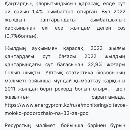
Қаңтардың қлорытындысын қарасақ, елде сүт
ай сайын 1,4% өымбаттап отырған. Бұл 2022
жылдың қаңтарындағы қымбатшылық
қарқынынан екі есе жылдам деген сөз
(0,7%болған).
Жылдың ауқыммен қарасақ, 2023 жылғы
қаңтардағы сүт бағасы 2022 жылдың
қаңтарындағы сүт бағасынан 32,9% жоғары
болып шықты. Ұлттық статистика бюросының
мәліметі бойынша мұндай қымбаттау қарқыны
2011 жылдан бергі рекорд болып отыр», – деп
жазылған сараптамада.
https://www.energyprom.kz/ru/a/monitoring/pitevoe-
moloko-podorozhalo-na-33-za-god
Ресурстың мәліметі бойынша бәрінен бұрын