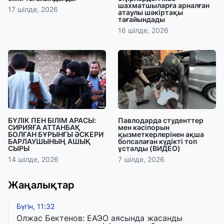
шахматшыларға арналған
17 шілде, 2026
атаулы шәкіртақы
тағайындады
16 шілде, 2026
БҮЛІК ПЕН БІЛІМ АРАСЫ:
Павлодарда студенттер
СИРИЯҒА АТТАНБАҚ
мен кәсіпорын
БОЛҒАН БҰРЫНҒЫ ӘСКЕРИ
қызметкерлерінен ақша
БАРЛАУШЫНЫҢ АШЫҚ
бопсалаған күдікті топ
СЫРЫ
ұсталды (ВИДЕО)
14 шілде, 2026
7 шілде, 2026
Жаңалықтар
Бүгін, 11:32
Олжас Бектенов: ЕАЭО аясында жасанды