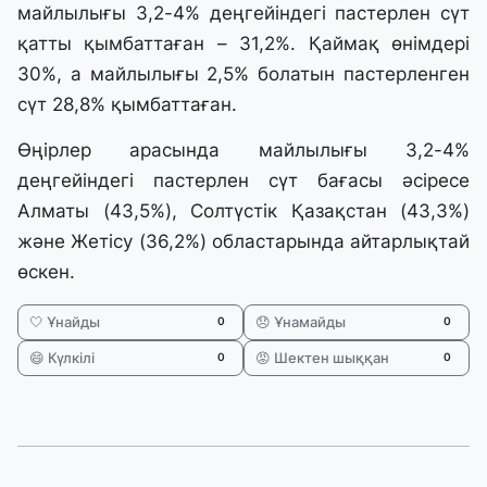
майлылығы 3,2-4% деңгейіндегі пастерлен сүт
қатты қымбаттаған – 31,2%. Қаймақ өнімдері
30%, а майлылығы 2,5% болатын пастерленген
сүт 28,8% қымбаттаған.
Өңірлер арасында майлылығы 3,2-4%
деңгейіндегі пастерлен сүт бағасы әсіресе
Алматы (43,5%), Солтүстік Қазақстан (43,3%)
және Жетісу (36,2%) областарында айтарлықтай
өскен.
🤍 Ұнайды
😞 Ұнамайды
0
0
😄 Күлкілі
😡 Шектен шыққан
0
0