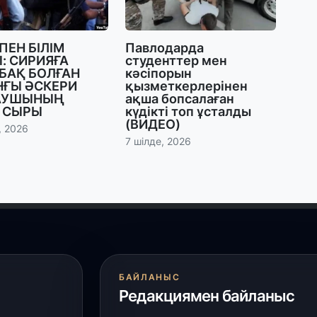
28
Қ
т
 ПЕН БІЛІМ
Павлодарда
қ
: СИРИЯҒА
студенттер мен
БАҚ БОЛҒАН
кәсіпорын
НҒЫ ӘСКЕРИ
қызметкерлерінен
28
АУШЫНЫҢ
ақша бопсалаған
 СЫРЫ
күдікті топ ұсталды
Т
(ВИДЕО)
бе
, 2026
з
7 шілде, 2026
27
А
«
м
27
БАЙЛАНЫС
«
Редакциямен байланыс
с