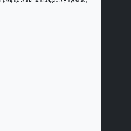
ңірлерде жаңа вокзалдар, су құбыры,
огистикалық хаб және тұрғын үйлер
йдалануға берілді
тамыз, 2026
ызылордада 300 орындық аурухана,
резиденттік кітапхана және жаңа
еатр салынып жатыр
тамыз, 2026
инопоиск Қазақстан азаматтарының
ң танымал онлайн-кинотеатрына
йналды
 шілде, 2026
қмола облысындағы кездесуде
әсіпкерлер мен ұстаздар «Әділет»
артиясына өз ұсыныстарын айтты