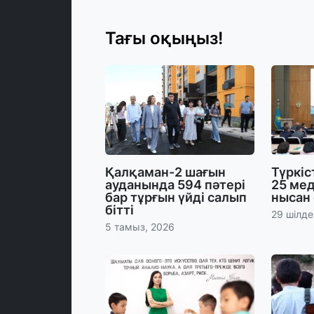
Тағы оқыңыз!
Қалқаман-2 шағын
Түркі
ауданында 594 пәтері
25 ме
бар тұрғын үйді салып
нысан
бітті
29 шілде
5 тамыз, 2026