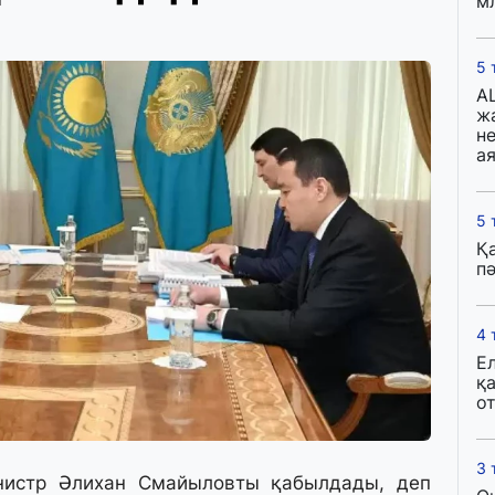
м
5 
A
ж
н
ая
5 
Қ
пә
4 
Е
қ
о
3 
истр Әлихан Смайыловты қабылдады, деп