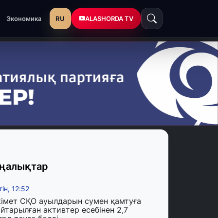
RU
ALASHORDA TV
Экономика
ңалықтар
гін, 12:52
кімет СҚО ауылдарын сумен қамтуға
йтарылған активтер есебінен 2,7