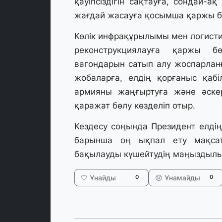
қауіпсіздігін сақтауға, сондай-
жағдай жасауға қосымша қаржы б
Көлік инфрақұрылымы мен логисти
реконструкциялауға қаржы б
вагондарын сатып алу жоспарланға
жобаларға, елдің қорғаныс қабіл
армияны жаңғыртуға және әске
қаражат бөлу көзделіп отыр.
Кездесу соңында Президент елді
барынша оң ықпал ету мақса
бақылауды күшейтудің маңыздылығ
🤍 Ұнайды
😞 Ұнамайды
0
0