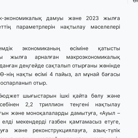
Ө
л
па
тік-экономикалық дамуы және 2023 жылға
ттің параметрлерін нақтылау мәселелері
3 
Қ
П
мдік экономиканың өсіміне қатысты
т
сы жылға арналған макроэкономикалық
лданған деңгейде сақталып отырғаны жөнінде
1 
Ө-нің нақты өсімі 4 пайыз, ал мұнай бағасы
К
е
жоспарланып отыр.
а
бюджет шығыстарын ішкі қайта бөлу және
себінен 2,2 триллион теңгені нақтылау
31
А
ғын және моноқалаларды дамытуға, «Ауыл –
к
, елді мекендерді газбен қамтамасыз етуге,
п
ға және реконструкциялауға, азық-түлік