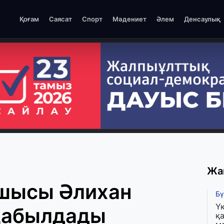
Қоғам
Саясат
Спорт
Мәдениет
Әлем
Денсаулық
Жа
шысы Әлихан
Бү
Ү
қабылдады
қа