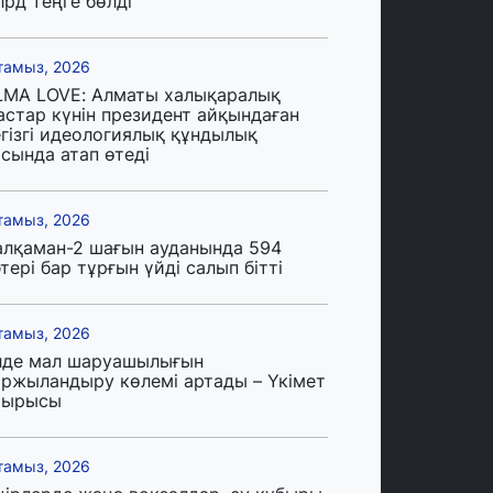
лрд теңге бөлді
тамыз, 2026
LMA LOVE: Алматы халықаралық
астар күнін президент айқындаған
егізгі идеологиялық құндылық
сында атап өтеді
тамыз, 2026
алқаман-2 шағын ауданында 594
тері бар тұрғын үйді салып бітті
тамыз, 2026
лде мал шаруашылығын
аржыландыру көлемі артады – Үкімет
тырысы
тамыз, 2026