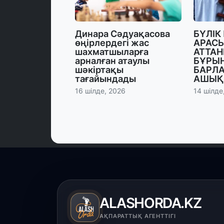
Динара Сәдуақасова
БҮЛІК
өңірлердегі жас
АРАСЫ
шахматшыларға
АТТАН
арналған атаулы
БҰРЫ
шәкіртақы
БАРЛ
тағайындады
АШЫҚ
16 шілде, 2026
14 шілде
ALASHORDA.KZ
АҚПАРАТТЫҚ АГЕНТТІГІ