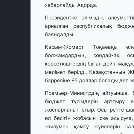
хабарлайды
Ақорда.
Президентке еліміздің әлеумет
арналған республикалық бюдже
баяндалды.
Қасым-Жомарт Тоқаевқа әле
болжамдардың, сондай-ақ о
көрсеткіштердің бұған дейін мақұ
мәлімет берілді. Қазақстанның ЖІ
барреліне 85 доллар болады деп 
Премьер-Министрдің айтуынша, 
бюджет түсімдерін арттыру е
жоспарланып отыр. Осы ретте ша
ел бесігі» жобасын іске асыруға
жылумен қамту жүйелерін салу