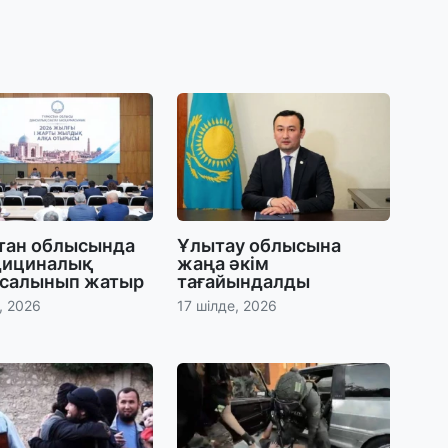
30
Қ
н
ш
29
С
ә
стан облысында
Ұлытау облысына
29
дициналық
жаңа әкім
Қ
 салынып жатыр
тағайындалды
ұ
, 2026
17 шілде, 2026
29
Т
н