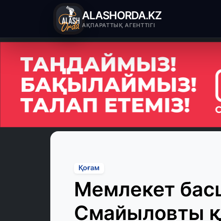
ALASHORDA.KZ
АҚПАРАТТЫҚ АГЕНТТІГІ
Қоғам
Мемлекет бас
Смайыловты 