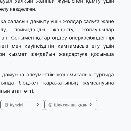
ақ ауыл халқын жаппай жұмыспен қамту үшін
31
өлу көзделген.
Қ
ұ
ж
ка саласын дамыту үшін жолдар салуға және
өлу, пойыздарды жаңарту, жолаушылар
н. Сонымен қатар өңдеу өнеркәсібіндегі ірі
31
еті мен қауіпсіздігін қамтамасыз ету үшін
«
м
ри қызмет жағдайын жақсартуға қосымша
қ
31
ң дамуына әлеуметтік-экономикалық тұрғыда
П
тында бюджет қаражатының жұмсалуына
Ш
ын атап өтті.
30
😄 Күлкілі
😡 Шектен шыққан
0
0
Т
а
па