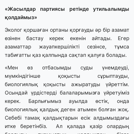
«Жасылдар партиясы ретінде утильалымды
қолдаймыз»
Эколог қоршаған ортаны қорғауды әр бір азамат
өзінен бастау керек екенін айтады. Егер
азаматтар жауапкершілікті сезінсе, тұмса
табиғатты қаз қалпында сақтап қалуға болады.
«Мен өз отбасымды суды үнемдеуді,
мүмкіндігінше қоқысты сұрыптауды,
биологиялық қоқысты ажыратуды үйреттім.
Осындай үрдістерді балаларымызға үйретуіміз
керек. Барлығымыз ауылда өстік, онда
биологиялық қалдық деген атымен болған жоқ.
Себебі тамақ қалдықтарын есік алдымыздағы
итке беретінбіз. Ал қалада қазір олардың