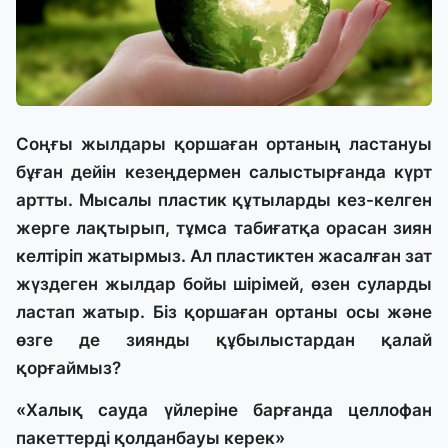
Соңғы жылдары қоршаған ортаның ластануы
бұған дейін кезеңдермен салыстырғанда күрт
артты. Мысалы пластик құтыларды кез-келген
жерге лақтырып, тұмса табиғатқа орасан зиян
келтіріп жатырмыз. Ал пластиктен жасалған зат
жүздеген жылдар бойы шірімей, өзен суларды
ластап жатыр. Біз қоршаған ортаны осы және
өзге де зиянды құбылыстардан қалай
қорғаймыз?
«Халық сауда үйлеріне барғанда целлофан
пакеттерді қолданбауы керек»