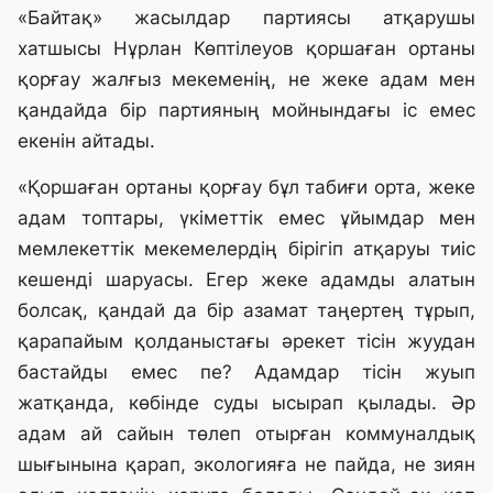
«Байтақ» жасылдар партиясы атқарушы
хатшысы Нұрлан Көптілеуов қоршаған ортаны
қорғау жалғыз мекеменің, не жеке адам мен
қандайда бір партияның мойнындағы іс емес
екенін айтады.
«Қоршаған ортаны қорғау бұл табиғи орта, жеке
адам топтары, үкіметтік емес ұйымдар мен
мемлекеттік мекемелердің бірігіп атқаруы тиіс
кешенді шаруасы. Егер жеке адамды алатын
болсақ, қандай да бір азамат таңертең тұрып,
қарапайым қолданыстағы әрекет тісін жуудан
бастайды емес пе? Адамдар тісін жуып
жатқанда, көбінде суды ысырап қылады. Әр
адам ай сайын төлеп отырған коммуналдық
шығынына қарап, экологияға не пайда, не зиян