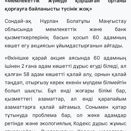
«Мемлекеттік жүйеде қоршаған ортаны
қорғауға байланысты түсінік жоқ»
Сондай-ақ Нұрлан Болатұлы Маңғыстау
облысында мемлекеттік және банк
қызметкерлерінің басын қосып 60 адамның
көшет егу акциясын ұйымдастырғанын айтады.
«Өкінішке қарай акция аясында 60 адамның
ішінен 2 ғана адам көшетті дұрыс егуді біледі, ал
қалған 58 адам көшетті қалай алу, орнын қалай
таңдап, отырғызу керек екенін мүлдем білмейтін
болып шықты. Бұл енді жоғары білімі бар,
қызметтегі азаматтар, ал енді қарапайым
азаматтарға қалай айтамыз. Сонымен қатар
тұтынуда проблема бар, ол жеке адамдар
ретінде және экологиялық Кодекс дұрыс жұмыс