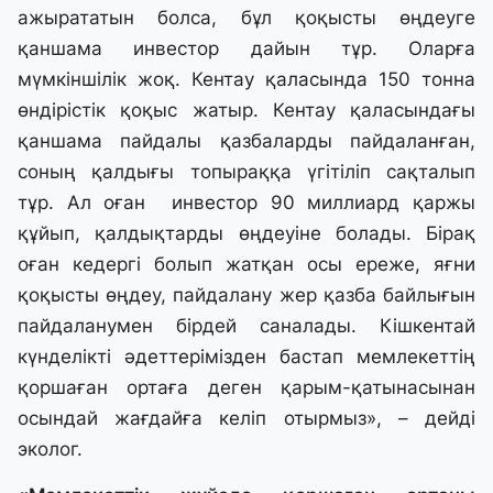
ажырататын болса, бұл қоқысты өңдеуге
қаншама инвестор дайын тұр. Оларға
мүмкіншілік жоқ. Кентау қаласында 150 тонна
өндірістік қоқыс жатыр. Кентау қаласындағы
қаншама пайдалы қазбаларды пайдаланған,
соның қалдығы топыраққа үгітіліп сақталып
тұр. Ал оған инвестор 90 миллиард қаржы
құйып, қалдықтарды өңдеуіне болады. Бірақ
оған кедергі болып жатқан осы ереже, яғни
қоқысты өңдеу, пайдалану жер қазба байлығын
пайдаланумен бірдей саналады. Кішкентай
күнделікті әдеттерімізден бастап мемлекеттің
қоршаған ортаға деген қарым-қатынасынан
осындай жағдайға келіп отырмыз», – дейді
эколог.