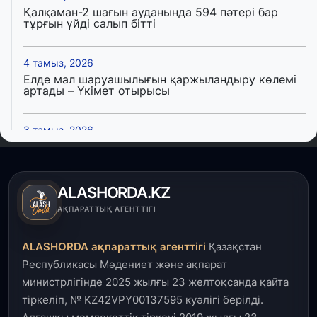
Қалқаман-2 шағын ауданында 594 пәтері бар
тұрғын үйді салып бітті
4 тамыз, 2026
Елде мал шаруашылығын қаржыландыру көлемі
артады – Үкімет отырысы
3 тамыз, 2026
Өңірлерде жаңа вокзалдар, су құбыры,
логистикалық хаб және тұрғын үйлер
пайдалануға берілді
ALASHORDA.KZ
3 тамыз, 2026
АҚПАРАТТЫҚ АГЕНТТІГІ
Қызылордада 300 орындық аурухана,
Президенттік кітапхана және жаңа театр
ALASHORDA ақпараттық агенттігі
Қазақстан
салынып жатыр
Республикасы Мәдениет және ақпарат
министрлігінде 2025 жылғы 23 желтоқсанда қайта
1 тамыз, 2026
тіркеліп, № KZ42VPY00137595 куәлігі берілді.
Кинопоиск Қазақстан азаматтарының ең
танымал онлайн-кинотеатрына айналды