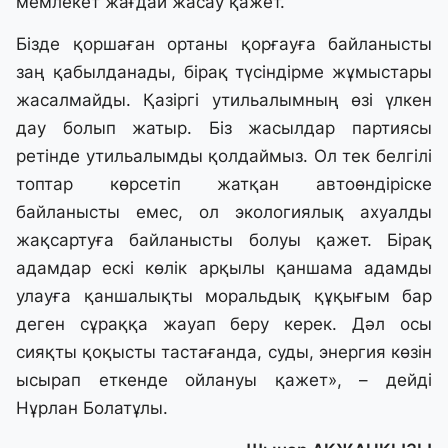
мемлекет жағдай жасау қажет.
Бізде қоршаған ортаны қорғауға байланысты
заң қабылданады, бірақ түсіндірме жұмыстары
жасалмайды. Қазіргі утильалымның өзі үлкен
дау болып жатыр. Біз жасылдар партиясы
ретінде утильалымды қолдаймыз. Ол тек белгілі
топтар көрсетіп жатқан автоөндіріске
байланысты емес, ол экологиялық ахуалды
жақсартуға байланысты болуы қажет. Бірақ
адамдар ескі көлік арқылы қаншама адамды
улауға қаншалықты моральдық құқығым бар
деген сұраққа жауап беру керек. Дәл осы
сияқты қоқысты тастағанда, суды, энергия көзін
ысырап еткенде ойлануы қажет», – дейді
Нұрлан Болатұлы.