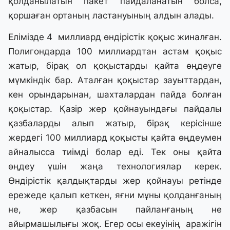
қолданылатын пакет пайдаланатын болса,
қоршаған ортаның ластануының алдын алады.
Елімізде 4 миллиард өндірістік қоқыс жиналған.
Полигондарда 100 миллиардтан астам қоқыс
жатыр, бірақ ол қоқыстарды қайта өңдеуге
мүмкіндік бар. Аталған қоқыстар зауыттардан,
кен орындарынан, шахталардан пайда болған
қоқыстар. Қазір жер қойнауындағы пайдалы
қазбаларды алып жатыр, бірақ керісінше
жердегі 100 миллиард қоқысты қайта өңдеумен
айналысса тиімді болар еді. Тек оны қайта
өңдеу үшін жаңа технологиялар керек.
Өндірістік қалдықтарды жер қойнауы ретінде
ережеде қалып кеткен, яғни мұны қолданғаның
не, жер қазбасын пайланғаның не
айырмашылығы жоқ. Егер осы екеуінің аражігін