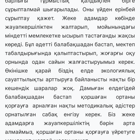
барлығы тұрмыстық қалдықпен бірге
сұрыпталмай шығарылады. Оны үйден ерінбей
сұрыптау қажет. Жеке адамдар көбінде
жауапкершіліктен жалтарып, мойынындағы
міндетті мемлекетке ысырып тастағанды жақсы
көреді. Бұл әдетті балабақшадан бастап, мектеп
табалдырығында қалыптастырып, жоғарғы оқу
орнында одан сайын жалғастыруымыз керек.
Өкінішке қарай біздің елде экологиялық
сауаттылықты арттыруға байланысты нақты бір
кешендік шаралар жоқ. Дамыған елдегідей
балабақшадан бастап қоршаған ортаны
қорғауға арналған нақты методикалық әдістер
орнатылған сабақ енгізу керек. Біз жеке
адамдарға жауапкершіліктің бәрін арта
алмаймыз, қоршаған ортаны қорғауға үйретуге