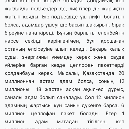
алып келгенін көруге болады. Сондай-ақ көп
жағдайда подъездер де, лифтілер де жарықты
жағып қояды. Бір подъездде үш лифті болатын
болса, адамдар үшеуінде басып шақырып, бірақ
біреуіне ғана кіреді. Бұның барлығы еленбейтін
нәрсе секілді көрінгенімен, бұл қоршаған
ортаның әлсіреуіне алып келеді. Бұқара халық
суды, энергияны үнемдеу керек және сауда
үйлеріне барған кезде целлофан пакеттерді
қолданбауы керек. Мысалы, Қазақстанда 20
миллионнан астам адам болса, соның 12
миллионы 18 жастан асқан ақыл-есі дұрыс,
саналы адам болып саналады. Сол 12 миллион
адамның жартысы күн сайын дүкенге барса, 6
миллион целлофан пакет болады. Егер 1
миллион адам матадан тігілген, көп