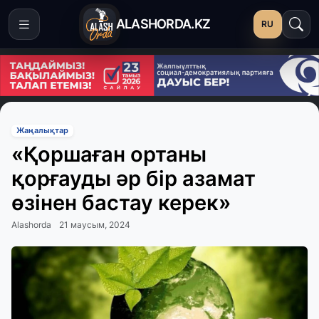
ALASHORDA.KZ
RU
Жаңалықтар
«Қоршаған ортаны
қорғауды әр бір азамат
өзінен бастау керек»
Alashorda
21 маусым, 2024