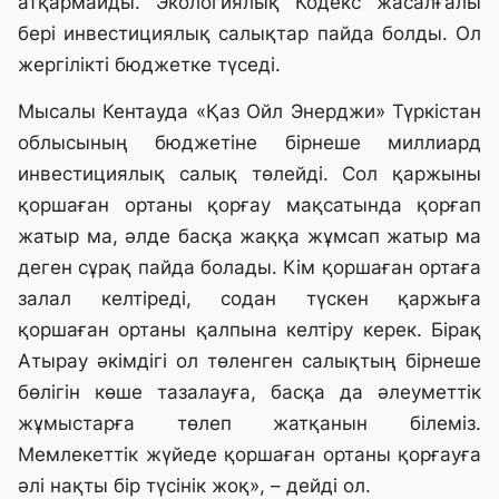
атқармайды. Экологиялық Кодекс жасалғалы
бері инвестициялық салықтар пайда болды. Ол
жергілікті бюджетке түседі.
Мысалы Кентауда «Қаз Ойл Энерджи» Түркістан
облысының бюджетіне бірнеше миллиард
инвестициялық салық төлейді. Сол қаржыны
қоршаған ортаны қорғау мақсатында қорғап
жатыр ма, әлде басқа жаққа жұмсап жатыр ма
деген сұрақ пайда болады. Кім қоршаған ортаға
залал келтіреді, содан түскен қаржыға
қоршаған ортаны қалпына келтіру керек. Бірақ
Атырау әкімдігі ол төленген салықтың бірнеше
бөлігін көше тазалауға, басқа да әлеуметтік
жұмыстарға төлеп жатқанын білеміз.
Мемлекеттік жүйеде қоршаған ортаны қорғауға
әлі нақты бір түсінік жоқ», – дейді ол.