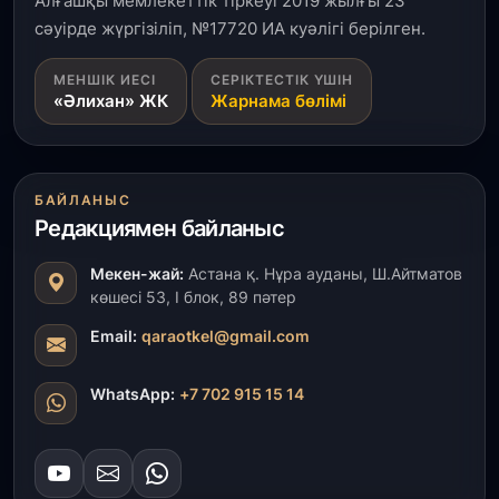
Алғашқы мемлекеттік тіркеуі 2019 жылғы 23
сәуірде жүргізіліп, №17720 ИА куәлігі берілген.
31 шілде, 2026
МЕНШІК ИЕСІ
СЕРІКТЕСТІК ҮШІН
Ақмола облысындағы кездесуде кәсіпкерлер мен
«Әлихан» ЖК
Жарнама бөлімі
ұстаздар «Әділет» партиясына өз ұсыныстарын
айтты
31 шілде, 2026
БАЙЛАНЫС
ҚР Президенті Орталық Азия елдеріне
Редакциямен байланыс
ұзақмерзімді ынтымақтастық жоспарын әзірлеуді
ұсынды
Мекен-жай:
Астана қ. Нұра ауданы, Ш.Айтматов
көшесі 53, І блок, 89 пәтер
31 шілде, 2026
«Ауыл аманаты»: Түркістанда 30,2 млрд теңгеге
Email:
qaraotkel@gmail.com
4 223 жоба қаржыландырылды
WhatsApp:
+7 702 915 15 14
31 шілде, 2026
Президент тапсырмасы орындалды: Шардара
толық ауыз сумен қамтылды