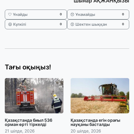
Шынар АҚЖАНҚЫЗЫ
🤍 Ұнайды
😞 Ұнамайды
0
0
😄 Күлкілі
😡 Шектен шыққан
0
0
Тағы оқыңыз!
Қазақстанда биыл 536
Қазақстанда егін орағы
орман өрті тіркелді
науқаны басталды
21 шілде, 2026
20 шілде, 2026