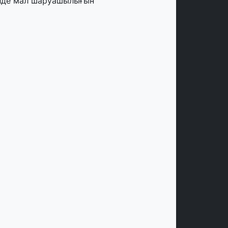
лде мал шаруашылығын
аржыландыру көлемі артады – Үкімет
тырысы
тамыз, 2026
ңірлерде жаңа вокзалдар, су құбыры,
огистикалық хаб және тұрғын үйлер
йдалануға берілді
тамыз, 2026
ызылордада 300 орындық аурухана,
резиденттік кітапхана және жаңа
еатр салынып жатыр
тамыз, 2026
инопоиск Қазақстан азаматтарының
ң танымал онлайн-кинотеатрына
йналды