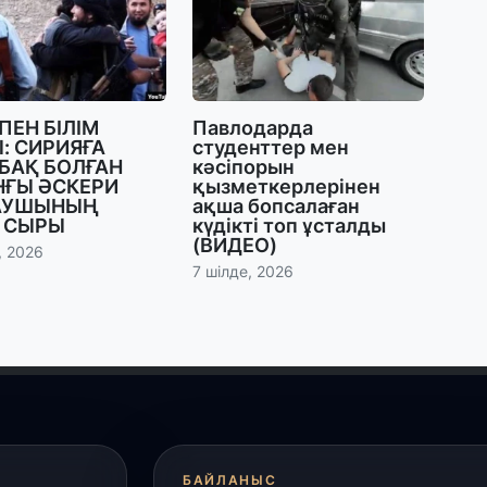
29
Т
н
 ПЕН БІЛІМ
Павлодарда
28
: СИРИЯҒА
студенттер мен
БАҚ БОЛҒАН
кәсіпорын
Қ
НҒЫ ӘСКЕРИ
қызметкерлерінен
т
АУШЫНЫҢ
ақша бопсалаған
қ
 СЫРЫ
күдікті топ ұсталды
(ВИДЕО)
, 2026
7 шілде, 2026
28
Т
бе
з
27
А
«
м
БАЙЛАНЫС