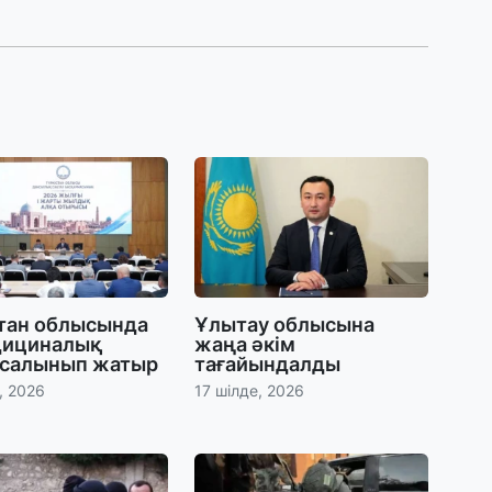
30
Т
а
па
30
Қ
н
ш
29
стан облысында
Ұлытау облысына
С
дициналық
жаңа әкім
ә
 салынып жатыр
тағайындалды
, 2026
17 шілде, 2026
29
Қ
ұ