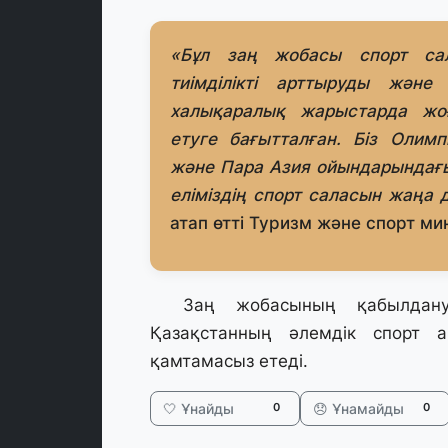
«Бұл заң жобасы спорт сал
тиімділікті арттыруды жән
халықаралық жарыстарда жо
етуге бағытталған. Біз Олим
және Пара Азия ойындарындағы
еліміздің спорт саласын жаңа 
атап өтті Туризм және спорт м
⠀ Заң жобасының қабылдануы
Қазақстанның әлемдік спорт ар
қамтамасыз етеді.
🤍 Ұнайды
😞 Ұнамайды
0
0