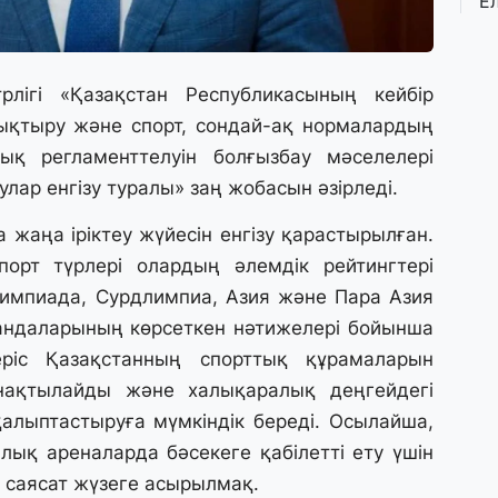
Е
қ
о
лігі «Қазақстан Республикасының кейбір
3 
ықтыру және спорт, сондай-ақ нормалардың
Ө
л
қ регламенттелуін болғызбау мәселелері
па
лар енгізу туралы» заң жобасын әзірледі. ⠀
а жаңа іріктеу жүйесін енгізу қарастырылған.
3 
орт түрлері олардың әлемдік рейтингтері
Қ
П
лимпиада, Сурдлимпиа, Азия және Пара Азия
т
андаларының көрсеткен нәтижелері бойынша
еріс Қазақстанның спорттық құрамаларын
1 
ақтылайды және халықаралық деңгейдегі
К
қалыптастыруға мүмкіндік береді. Осылайша,
е
а
лық ареналарда бәсекеге қабілетті ету үшін
 саясат жүзеге асырылмақ. ⠀