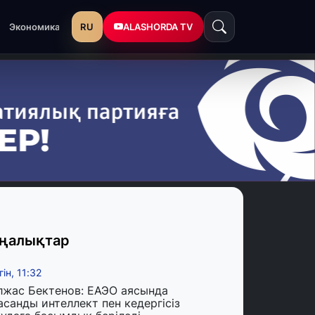
RU
ALASHORDA TV
Экономика
ңалықтар
гін, 11:32
лжас Бектенов: ЕАЭО аясында
асанды интеллект пен кедергісіз