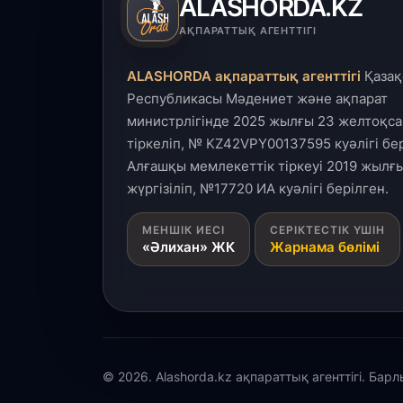
ALASHORDA.KZ
АҚПАРАТТЫҚ АГЕНТТІГІ
ALASHORDA ақпараттық агенттігі
Қазақ
Республикасы Мәдениет және ақпарат
министрлігінде 2025 жылғы 23 желтоқса
тіркеліп, № KZ42VPY00137595 куәлігі бер
Алғашқы мемлекеттік тіркеуі 2019 жылғы
жүргізіліп, №17720 ИА куәлігі берілген.
МЕНШІК ИЕСІ
СЕРІКТЕСТІК ҮШІН
«Әлихан» ЖК
Жарнама бөлімі
© 2026. Alashorda.kz ақпараттық агенттігі. Бар