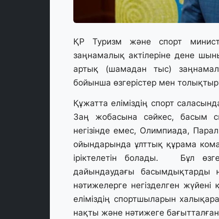
ҚР Туризм және спорт министр
заңнамалық актілеріне дене шын
артық (шамадан тыс) заңнамалы
бойынша өзгерістер мен толықтыру
Құжатта еліміздің спорт саласынд
Заң жобасына сәйкес, басым сп
негізінде емес, Олимпиада, Пара
ойындарында ұлттық құрама ком
іріктелетін болады. ⠀ Бұл өзг
дайындаудағы басымдықтарды н
нәтижелерге негізделген жүйені 
еліміздің спортшыларын халықара
нақты және нәтижеге бағытталған