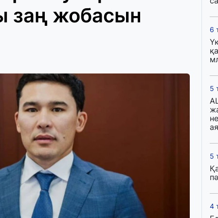
с
ы заң жобасын
6 
Ү
қа
м
5 
A
ж
н
ая
5 
Қ
пә
4 