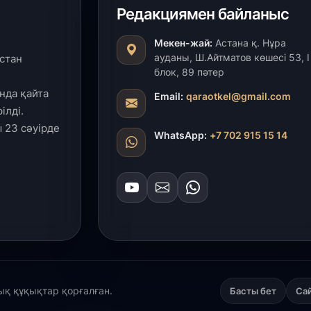
Редакциямен байланыс
27
Мекен-жай:
Астана қ. Нұра
«
ауданы, Ш.Айтматов көшесі 53, І
стан
с
блок, 89 пәтер
нда қайта
Email:
qaraotkel@gmail.com
27
ілді.
Б
 23 сәуірде
т
WhatsApp:
+7 702 915 15 14
б
27
Е
д
27
Т
ж
лық құқықтар қорғалған.
Басты бет
Са
ө