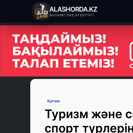
ALASHORDA.KZ
АҚПАРАТТЫҚ АГЕНТТІГІ
Қоғам
Туризм және с
спорт түрлерін