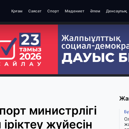
Қоғам
Саясат
Спорт
Мәдениет
Әлем
Денсаулық
Жа
порт министрлігі
Бү
О
 іріктеу жүйесін
ж