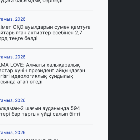
аудаға басымдық беріледі
тамыз, 2026
кімет СҚО ауылдарын сумен қамтуға
йтарылған активтер есебінен 2,7
лрд теңге бөлді
тамыз, 2026
LMA LOVE: Алматы халықаралық
астар күнін президент айқындаған
егізгі идеологиялық құндылық
сында атап өтеді
тамыз, 2026
алқаман-2 шағын ауданында 594
тері бар тұрғын үйді салып бітті
тамыз, 2026