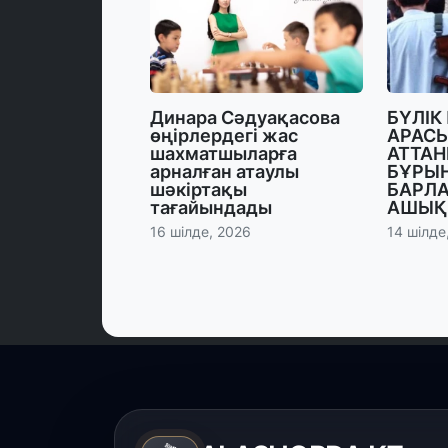
Динара Сәдуақасова
БҮЛІК
өңірлердегі жас
АРАСЫ
шахматшыларға
АТТАН
арналған атаулы
БҰРЫ
шәкіртақы
БАРЛ
тағайындады
АШЫҚ
16 шілде, 2026
14 шілде