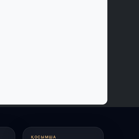
 шілде, 2026
үркістан облысында 25 медициналық
ысан салынып жатыр
 шілде, 2026
асым-Жомарт Тоқаев жаңадан
ағайындалған елші Әлібек Бақаевты
абылдады
 шілде, 2026
үркістан облысында биологиялық
лсенді қоспалар өндіретін заманауи
ауыттың құрылысы басталды
 шілде, 2026
қтау аспанындағы дрон-шоу:
Әділет» партиясының өңірлік сапары
әресіне жетті
ҚОСЫМША