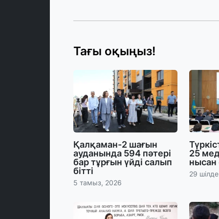
Тағы оқыңыз!
Қалқаман-2 шағын
Түркі
ауданында 594 пәтері
25 ме
бар тұрғын үйді салып
нысан
бітті
29 шілде
5 тамыз, 2026