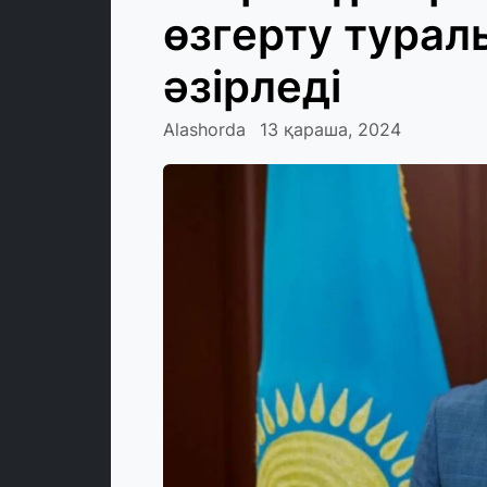
өзгерту турал
әзірледі
Alashorda
13 қараша, 2024