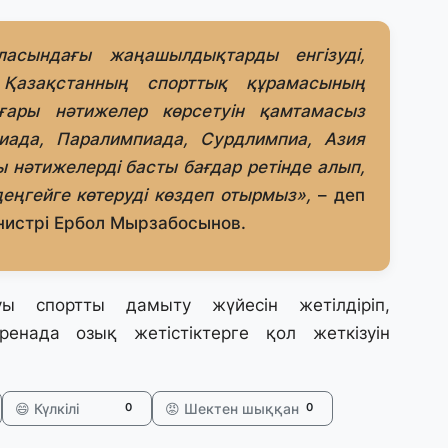
31
А
к
асындағы жаңашылдықтарды енгізуді,
п
е Қазақстанның спорттық құрамасының
ғары нәтижелер көрсетуін қамтамасыз
31
пиада, Паралимпиада, Сурдлимпиа, Азия
Қ
 нәтижелерді басты бағдар ретінде алып,
ұ
ж
деңгейге көтеруді көздеп отырмыз»,
– деп
инистрі Ербол Мырзабосынов.
31
«
м
 спортты дамыту жүйесін жетілдіріп,
қ
енада озық жетістіктерге қол жеткізуін
31
П
😄 Күлкілі
😡 Шектен шыққан
0
0
Ш