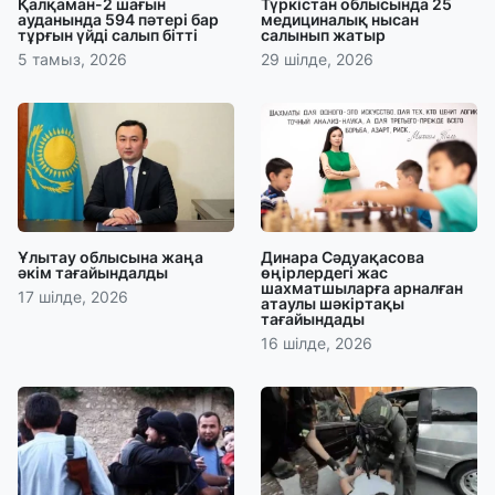
Қалқаман-2 шағын
Түркістан облысында 25
ауданында 594 пәтері бар
медициналық нысан
тұрғын үйді салып бітті
салынып жатыр
5 тамыз, 2026
29 шілде, 2026
Ұлытау облысына жаңа
Динара Сәдуақасова
әкім тағайындалды
өңірлердегі жас
шахматшыларға арналған
17 шілде, 2026
атаулы шәкіртақы
тағайындады
16 шілде, 2026