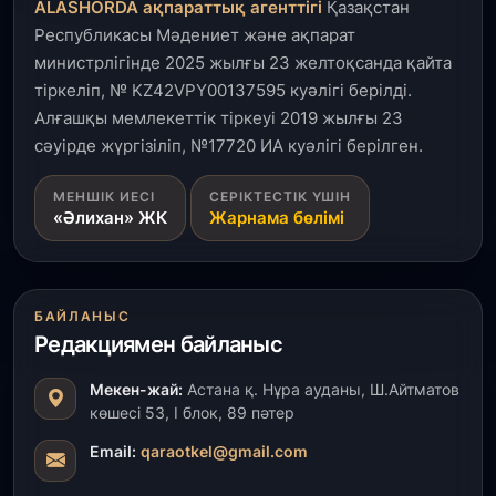
ALASHORDA ақпараттық агенттігі
Қазақстан
пайдалануға берілді
Республикасы Мәдениет және ақпарат
министрлігінде 2025 жылғы 23 желтоқсанда қайта
3 тамыз, 2026
тіркеліп, № KZ42VPY00137595 куәлігі берілді.
Қызылордада 300 орындық аурухана,
Президенттік кітапхана және жаңа театр
Алғашқы мемлекеттік тіркеуі 2019 жылғы 23
салынып жатыр
сәуірде жүргізіліп, №17720 ИА куәлігі берілген.
1 тамыз, 2026
МЕНШІК ИЕСІ
СЕРІКТЕСТІК ҮШІН
«Әлихан» ЖК
Жарнама бөлімі
Кинопоиск Қазақстан азаматтарының ең
танымал онлайн-кинотеатрына айналды
31 шілде, 2026
БАЙЛАНЫС
Ақмола облысындағы кездесуде кәсіпкерлер мен
Редакциямен байланыс
ұстаздар «Әділет» партиясына өз ұсыныстарын
айтты
Мекен-жай:
Астана қ. Нұра ауданы, Ш.Айтматов
көшесі 53, І блок, 89 пәтер
31 шілде, 2026
ҚР Президенті Орталық Азия елдеріне
Email:
qaraotkel@gmail.com
ұзақмерзімді ынтымақтастық жоспарын әзірлеуді
ұсынды