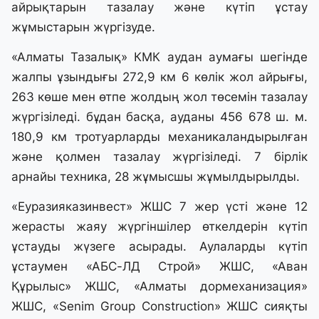
айрықтарын тазалау және күтіп ұстау
жұмыстарын жүргізуде.
«Алматы Тазалық» КМК аудан аумағы шегінде
жалпы ұзындығы 272,9 км 6 көлік жол айрығы,
263 көше мен өтпе жолдың жол төсемін тазалау
жүргізіледі. бұдан басқа, ауданы 456 678 ш. м.
180,9 км тротуарларды механикаландырылған
және қолмен тазалау жүргізіледі. 7 бірлік
арнайы техника, 28 жұмысшы жұмылдырылды.
«Еуразияказинвест» ЖШС 7 жер үсті және 12
жерасты жаяу жүргіншілер өткелдерін күтіп
ұстауды жүзеге асырады. Аулаларды күтіп
ұстаумен «АБС-ЛД Строй» ЖШС, «Аван
Құрылыс» ЖШС, «Алматы дормеханизация»
ЖШС, «Senim Group Construction» ЖШС сияқты