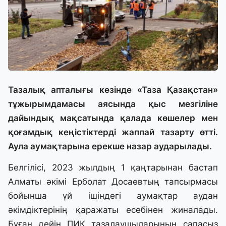
Тазалық апталығы кезінде «Таза Қазақстан»
тұжырымдамасы аясында қыс мезгіліне
дайындық мақсатында қалада көшелер мен
қоғамдық кеңістіктерді жаппай тазарту өтті.
Аула аумақтарына ерекше назар аударылады.
Белгілісі, 2023 жылдың 1 қаңтарынан бастап
Алматы әкімі Ерболат Досаевтың тапсырмасы
бойынша үй ішіндегі аумақтар аудан
әкімдіктерінің қаражаты есебінен жиналады.
Бұған дейін ПИК тазалаушыларының сапасыз