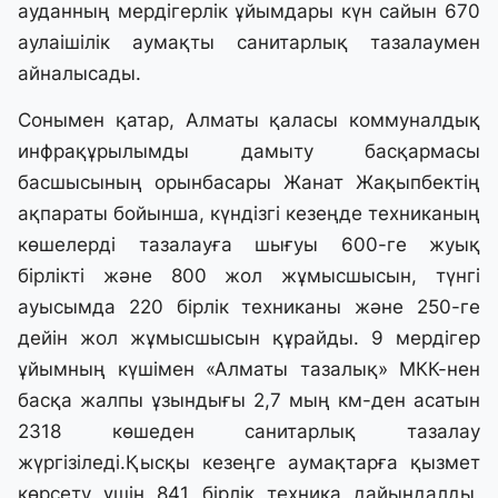
ауданның мердігерлік ұйымдары күн сайын 670
аулаішілік аумақты санитарлық тазалаумен
айналысады.
Сонымен қатар, Алматы қаласы коммуналдық
инфрақұрылымды дамыту басқармасы
басшысының орынбасары Жанат Жақыпбектің
ақпараты бойынша, күндізгі кезеңде техниканың
көшелерді тазалауға шығуы 600-ге жуық
бірлікті және 800 жол жұмысшысын, түнгі
ауысымда 220 бірлік техниканы және 250-ге
дейін жол жұмысшысын құрайды. 9 мердігер
ұйымның күшімен «Алматы тазалық» МКК-нен
басқа жалпы ұзындығы 2,7 мың км-ден асатын
2318 көшеден санитарлық тазалау
жүргізіледі.Қысқы кезеңге аумақтарға қызмет
көрсету үшін 841 бірлік техника дайындалды,