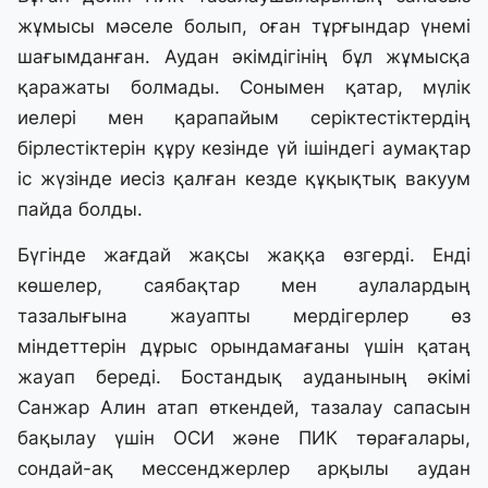
жұмысы мәселе болып, оған тұрғындар үнемі
шағымданған. Аудан әкімдігінің бұл жұмысқа
қаражаты болмады. Сонымен қатар, мүлік
иелері мен қарапайым серіктестіктердің
бірлестіктерін құру кезінде үй ішіндегі аумақтар
іс жүзінде иесіз қалған кезде құқықтық вакуум
пайда болды.
Бүгінде жағдай жақсы жаққа өзгерді. Енді
көшелер, саябақтар мен аулалардың
тазалығына жауапты мердігерлер өз
міндеттерін дұрыс орындамағаны үшін қатаң
жауап береді. Бостандық ауданының әкімі
Санжар Алин атап өткендей, тазалау сапасын
бақылау үшін ОСИ және ПИК төрағалары,
сондай-ақ мессенджерлер арқылы аудан