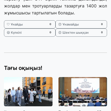
жолдар мен тротуарларды тазартуға 1400 жол
жұмысшысы тартылатын болады.
🤍 Ұнайды
😞 Ұнамайды
0
0
😄 Күлкілі
😡 Шектен шыққан
0
0
Тағы оқыңыз!