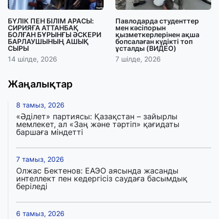
БҮЛІК ПЕН БІЛІМ АРАСЫ:
Павлодарда студенттер
СИРИЯҒА АТТАНБАҚ
мен кәсіпорын
БОЛҒАН БҰРЫНҒЫ ӘСКЕРИ
қызметкерлерінен ақша
БАРЛАУШЫНЫҢ АШЫҚ
бопсалаған күдікті топ
СЫРЫ
ұсталды (ВИДЕО)
14 шілде, 2026
7 шілде, 2026
Жаңалықтар
8 тамыз, 2026
«Әділет» партиясы: Қазақстан – зайырлы
мемлекет, ал «Заң және тәртіп» қағидаты
баршаға міндетті
7 тамыз, 2026
Олжас Бектенов: ЕАЭО аясында жасанды
интеллект пен кедергісіз саудаға басымдық
беріледі
6 тамыз, 2026