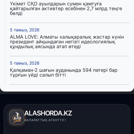
Үкімет СҚО ауылдарын сумен қамтуға
қайтарылған активтер есебінен 2,7 млрд теңге
бөлді
5 тамыз, 2026
ALMA LOVE: Алматы халықаралық жастар күнін
президент айқындаған негізгі идеологиялық
құндылық аясында атап өтеді
5 тамыз, 2026
Қалқаман-2 шағын ауданында 594 пәтері бар
тұрғын үйді салып бітті
4 тамыз, 2026
Елде мал шаруашылығын қаржыландыру көлемі
артады – Үкімет отырысы
ALASHORDA.KZ
3 тамыз, 2026
АҚПАРАТТЫҚ АГЕНТТІГІ
Өңірлерде жаңа вокзалдар, су құбыры,
логистикалық хаб және тұрғын үйлер