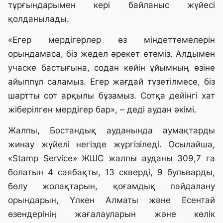
тұрғындарымен кері байланыс жүйесі
қолданылады.
«Егер мердігерлер өз міндеттемелерін
орындамаса, біз жедел әрекет етеміз. Алдымен
учаске бастығына, содан кейін ұйымның өзіне
айыппұл саламыз. Егер жағдай түзетілмесе, біз
шартты сот арқылы бұзамыз. Сотқа дейінгі хат
жіберілген мердігер бар», – деді аудан әкімі.
Жалпы, Бостандық ауданында аумақтарды
жинау жүйелі негізде жүргізіледі. Осылайша,
«Stamp Service» ЖШС жалпы ауданы 309,7 га
болатын 4 саябақты, 13 скверді, 9 бульварды,
бөлу жолақтарын, қоғамдық пайдалану
орындарын, Үлкен Алматы және Есентай
өзендерінің жағалауларын және көлік