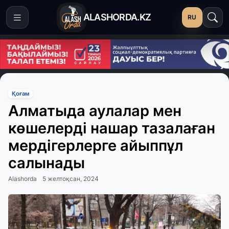
ALASHORDA.KZ
RU
Қоғам
Алматыда аулалар мен
көшелерді нашар тазалаған
мердігерлерге айыппұл
салынады
Alashorda
5 желтоқсан, 2024