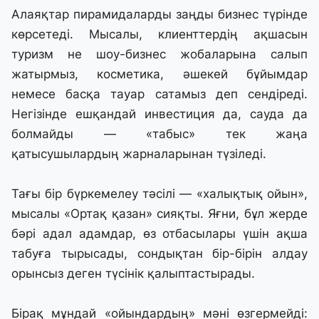
Алаяқтар пирамидаларды заңды бизнес түрінде
көрсетеді. Мысалы, клиенттердің ақшасын
туризм не шоу-бизнес жобаларына салып
жатырмыз, косметика, әшекей бұйымдар
немесе басқа тауар сатамыз деп сендіреді.
Негізінде ешқандай инвестиция да, сауда да
болмайды — «табыс» тек жаңа
қатысушылардың жарналарынан түзіледі.
Тағы бір бүркемелеу тәсілі — «халықтық ойын»,
мысалы «Ортақ қазан» сияқты. Яғни, бұл жерде
бәрі адал адамдар, өз отбасылары үшін ақша
табуға тырысады, сондықтан бір-бірін алдау
орынсыз деген түсінік қалыптастырады.
Бірақ мұндай «ойындардың» мәні өзгермейді: