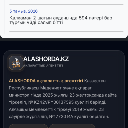
5 тамыз, 2026
Қалқаман-2 шағын ауданында 594 пәтері бар
тұрғын үйді салып бітті
4 тамыз, 2026
Елде мал шаруашылығын қаржыландыру көлемі
артады – Үкімет отырысы
ALASHORDA.KZ
3 тамыз, 2026
АҚПАРАТТЫҚ АГЕНТТІГІ
Өңірлерде жаңа вокзалдар, су құбыры,
логистикалық хаб және тұрғын үйлер
ALASHORDA ақпараттық агенттігі
Қазақстан
пайдалануға берілді
Республикасы Мәдениет және ақпарат
министрлігінде 2025 жылғы 23 желтоқсанда қайта
3 тамыз, 2026
тіркеліп, № KZ42VPY00137595 куәлігі берілді.
Қызылордада 300 орындық аурухана,
Президенттік кітапхана және жаңа театр
Алғашқы мемлекеттік тіркеуі 2019 жылғы 23
салынып жатыр
сәуірде жүргізіліп, №17720 ИА куәлігі берілген.