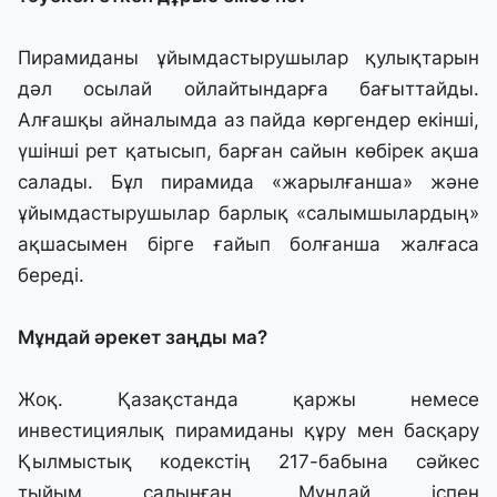
Пирамиданы ұйымдастырушылар қулықтарын
дәл осылай ойлайтындарға бағыттайды.
Алғашқы айналымда аз пайда көргендер екінші,
үшінші рет қатысып, барған сайын көбірек ақша
салады. Бұл пирамида «жарылғанша» және
ұйымдастырушылар барлық «салымшылардың»
ақшасымен бірге ғайып болғанша жалғаса
береді.
Мұндай әрекет заңды ма?
Жоқ. Қазақстанда қаржы немесе
инвестициялық пирамиданы құру мен басқару
Қылмыстық кодекстің 217-бабына сәйкес
тыйым салынған. Мұндай іспен