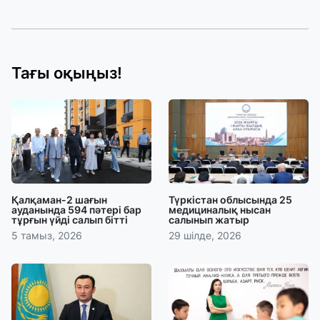
Тағы оқыңыз!
Қалқаман-2 шағын
Түркістан облысында 25
ауданында 594 пәтері бар
медициналық нысан
тұрғын үйді салып бітті
салынып жатыр
5 тамыз, 2026
29 шілде, 2026