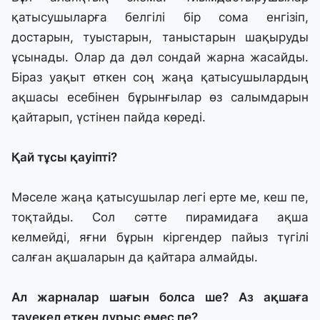
қатысушыларға белгілі бір сома енгізіп,
достарын, туыстарын, таныстарын шақыруды
ұсынады. Олар да дәл сондай жарна жасайды.
Біраз уақыт өткен соң жаңа қатысушылардың
ақшасы есебінен бұрынғылар өз салымдарын
қайтарып, үстінен пайда көреді.
Қай тұсы қауіпті?
Мәселе жаңа қатысушылар легі ерте ме, кеш пе,
тоқтайды. Сол сәтте пирамидаға ақша
келмейді, яғни бұрын кіргендер пайыз түгілі
салған ақшаларын да қайтара алмайды.
Ал жарналар шағын болса ше? Аз ақшаға
тәуекел еткен дұрыс емес пе?