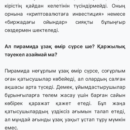
кірістің қайдан келетінін түсіндірмейді. Оның
орнына «криптовалютаға инвестиция» немесе
«биржадағы ойындар» сияқты бұлыңғыр
сөздермен шектеледі.
Ал пирамида ұзақ өмір сүрсе ше? Қаржылық
тәуекел азаймай ма?
Пирамида неғұрлым ұзақ өмір сүрсе, соғұрлым
оған қатысушылар көбейеді, ал олардың салған
ақшасы арта түседі. Демек, ұйымдастырушылар
бұрынғыларға төлем жасау үшін барған сайын
көбірек қаражат қажет етеді. Бұл жаңа
қатысушылардың үздіксіз ағымын талап етеді,
ал мұндай ағынды ұзақ уақыт ұстап тұру мүмкін
емес.