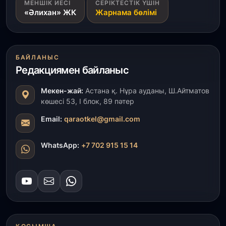
1 тамыз, 2026
МЕНШІК ИЕСІ
СЕРІКТЕСТІК ҮШІН
«Әлихан» ЖК
Жарнама бөлімі
Кинопоиск Қазақстан азаматтарының ең
танымал онлайн-кинотеатрына айналды
31 шілде, 2026
БАЙЛАНЫС
Ақмола облысындағы кездесуде кәсіпкерлер мен
ұстаздар «Әділет» партиясына өз ұсыныстарын
Редакциямен байланыс
айтты
Мекен-жай:
Астана қ. Нұра ауданы, Ш.Айтматов
көшесі 53, І блок, 89 пәтер
31 шілде, 2026
ҚР Президенті Орталық Азия елдеріне
Email:
qaraotkel@gmail.com
ұзақмерзімді ынтымақтастық жоспарын әзірлеуді
ұсынды
WhatsApp:
+7 702 915 15 14
31 шілде, 2026
«Ауыл аманаты»: Түркістанда 30,2 млрд теңгеге
4 223 жоба қаржыландырылды
31 шілде, 2026
Президент тапсырмасы орындалды: Шардара