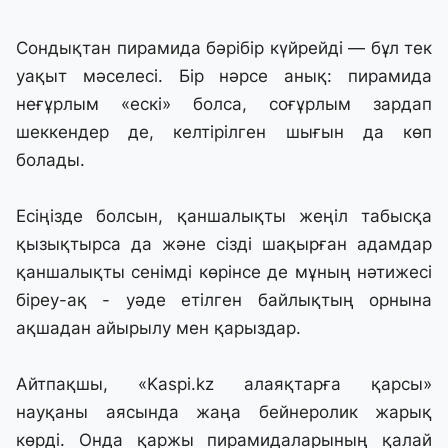
Сондықтан пирамида бәрібір күйрейді — бұл тек
уақыт мәселесі. Бір нәрсе анық: пирамида
неғұрлым «ескі» болса, соғұрлым зардап
шеккендер де, келтірілген шығын да көп
болады.
Есіңізде болсын, қаншалықты жеңіл табысқа
қызықтырса да және сізді шақырған адамдар
қаншалықты сенімді көрінсе де мұның нәтижесі
біреу-ақ - уәде етілген байлықтың орнына
ақшадан айырылу мен қарыздар.
Айтпақшы, «Kaspi.kz алаяқтарға қарсы»
науқаны аясында жаңа бейнеролик жарық
көрді. Онда қаржы пирамидаларының қалай