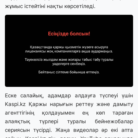
жұмыс істейтіні нақты көрсетіледі.
Еске салайық, адамдар алдауға түспеуі үшін
Kaspi.kz Қаржы нарығын реттеу және дамыту
агенттігінің қолдауымен ең көп тараған
алаяқтық түрлері туралы бейнежобалар
сериясын түсірді. Жаңа видеолар әр екі апта