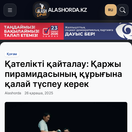
ALASHORDA.KZ
RU
Қоғам
Қателікті қайталау: Қаржы
пирамидасының құрығына
қалай түспеу керек
Alashorda
26 қараша, 2025