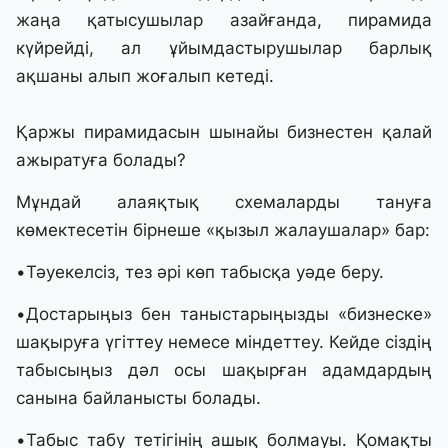
жаңа қатысушылар азайғанда, пирамида
күйрейді, ал ұйымдастырушылар барлық
ақшаны алып жоғалып кетеді.
Қаржы пирамидасын шынайы бизнестен қалай
ажыратуға болады?
Мұндай алаяқтық схемаларды тануға
көмектесетін бірнеше «қызыл жалаушалар» бар:
​•​Тәуекелсіз, тез әрі көп табысқа уәде беру.
​•​Достарыңыз бен таныстарыңызды «бизнеске»
шақыруға үгіттеу немесе міндеттеу. Кейде сіздің
табысыңыз дәл осы шақырған адамдардың
санына байланысты болады.
​•​Табыс табу тетігінің ашық болмауы. Қомақты