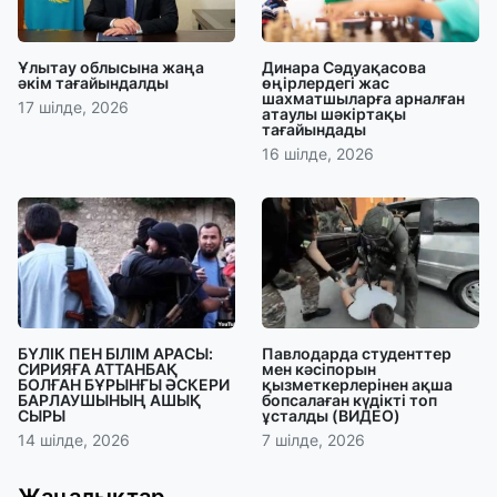
Ұлытау облысына жаңа
Динара Сәдуақасова
әкім тағайындалды
өңірлердегі жас
шахматшыларға арналған
17 шілде, 2026
атаулы шәкіртақы
тағайындады
16 шілде, 2026
БҮЛІК ПЕН БІЛІМ АРАСЫ:
Павлодарда студенттер
СИРИЯҒА АТТАНБАҚ
мен кәсіпорын
БОЛҒАН БҰРЫНҒЫ ӘСКЕРИ
қызметкерлерінен ақша
БАРЛАУШЫНЫҢ АШЫҚ
бопсалаған күдікті топ
СЫРЫ
ұсталды (ВИДЕО)
14 шілде, 2026
7 шілде, 2026
Жаңалықтар