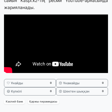
сайын Kaspi.kz-тің ресми YouTube-арнасында
жарияланады.
🤍 Ұнайды
😞 Ұнамайды
0
0
😄 Күлкілі
😡 Шектен шыққан
0
0
Каспий банк
Қаржы пирамидасы