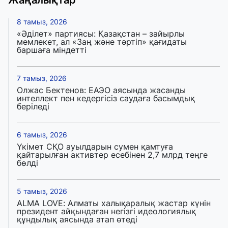
8 тамыз, 2026
«Әділет» партиясы: Қазақстан – зайырлы
мемлекет, ал «Заң және тәртіп» қағидаты
баршаға міндетті
7 тамыз, 2026
Олжас Бектенов: ЕАЭО аясында жасанды
интеллект пен кедергісіз саудаға басымдық
беріледі
6 тамыз, 2026
Үкімет СҚО ауылдарын сумен қамтуға
қайтарылған активтер есебінен 2,7 млрд теңге
бөлді
5 тамыз, 2026
ALMA LOVE: Алматы халықаралық жастар күнін
президент айқындаған негізгі идеологиялық
құндылық аясында атап өтеді