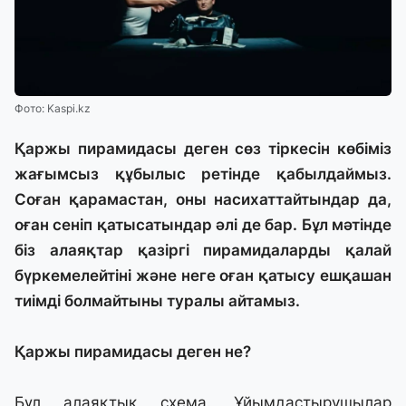
Фото: Kaspi.kz
Қаржы пирамидасы деген сөз тіркесін көбіміз
жағымсыз құбылыс ретінде қабылдаймыз.
Соған қарамастан, оны насихаттайтындар да,
оған сеніп қатысатындар әлі де бар. Бұл мәтінде
біз алаяқтар қазіргі пирамидаларды қалай
бүркемелейтіні және неге оған қатысу ешқашан
тиімді болмайтыны туралы айтамыз.
Қаржы пирамидасы деген не?
Бұл алаяқтық схема. Ұйымдастырушылар