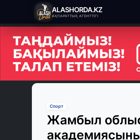
ALASHORDA.KZ
АҚПАРАТТЫҚ АГЕНТТІГІ
Спорт
Жамбыл облы
академиясын