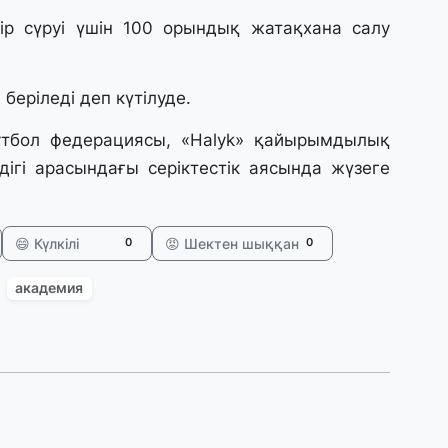
 сүруі үшін 100 орындық жатақхана салу
30
Қ
н
ш
еріледі деп күтілуде.
футбол федерациясы, «Halyk» қайырымдылық
29
гі арасындағы серіктестік аясында жүзеге
С
ә
😄 Күлкілі
😡 Шектен шыққан
0
0
29
Қ
академия
ұ
29
Т
н