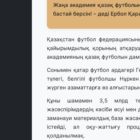
Жаңа академия қазақ футболына
бастай берсін! – деді Ербол Қа
Қазақстан футбол федерациясын
қайырымдылық қорының атқару
академияның қазақ футболын дам
Сонымен қатар футбол ардагері Г
түлегі, белгілі футболшы Нұрк
жүрген азаматтарға өз алғыстарын 
Құны шамамен 3,5 млрд тең
жасөспірімдердің кәсіби өсуі мен
заманауи материалдық база жаса
істейді, ал оқу-жаттығу проц
қолданылмақ.