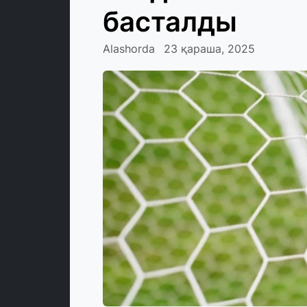
басталды
Alashorda
23 қараша, 2025