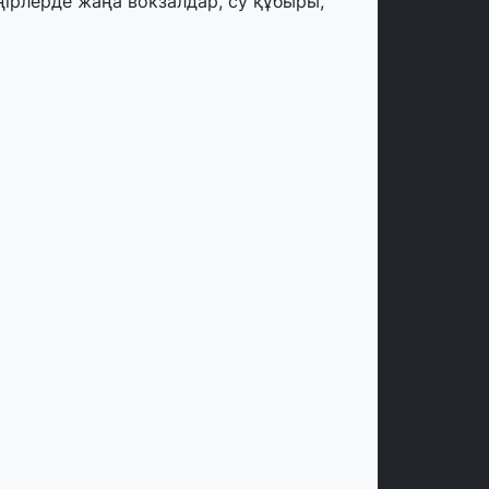
ңірлерде жаңа вокзалдар, су құбыры,
огистикалық хаб және тұрғын үйлер
йдалануға берілді
тамыз, 2026
ызылордада 300 орындық аурухана,
резиденттік кітапхана және жаңа
еатр салынып жатыр
тамыз, 2026
инопоиск Қазақстан азаматтарының
ң танымал онлайн-кинотеатрына
йналды
 шілде, 2026
қмола облысындағы кездесуде
әсіпкерлер мен ұстаздар «Әділет»
артиясына өз ұсыныстарын айтты