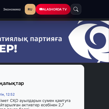
RU
ALASHORDA TV
Экономика
ңалықтар
гін, 12:52
кімет СҚО ауылдарын сумен қамтуға
йтарылған активтер есебінен 2,7