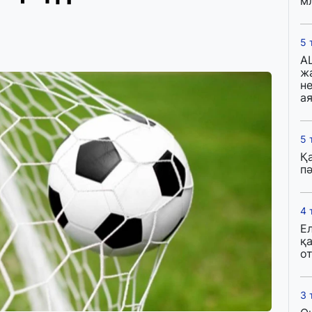
м
5 
A
ж
н
ая
5 
Қ
пә
4 
Е
қ
о
3 