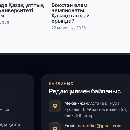
ада Қазақ ұлттық
Бокстан әлем
27
университеті
чемпионаты:
ды
Қазақстан қай
Б
орында?
т
 2026
б
22 маусым, 2026
27
Е
д
27
Т
БАЙЛАНЫС
ж
Редакциямен байланыс
ө
к
Мекен-жай:
Астана қ. Нұра
ауданы, Ш.Айтматов көшесі 53, І
стан
25
блок, 89 пәтер
«
нда қайта
Email:
qaraotkel@gmail.com
о