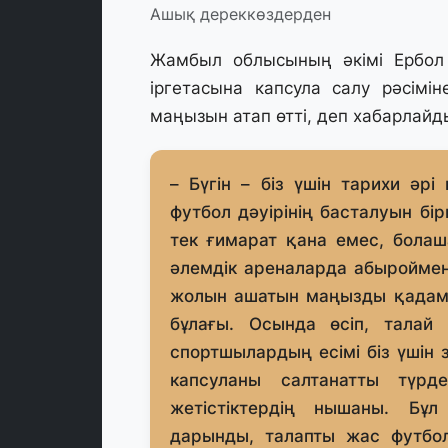
Ашық дереккөздерден
Жамбыл облысының әкімі Ербол
іргетасына капсула салу рәсімі
маңызын атап өтті, деп хабарлай
– Бүгін – біз үшін тарихи әр
футбол дәуірінің басталуын бі
тек ғимарат қана емес, бола
әлемдік ареналарда абыройме
жолын ашатын маңызды қадам. 
бұлағы. Осында өсіп, талай
спортшылардың есімі біз үшін з
капсуланы салтанатты түрд
жетістіктердің нышаны. Бұ
дарынды, талапты жас футбол