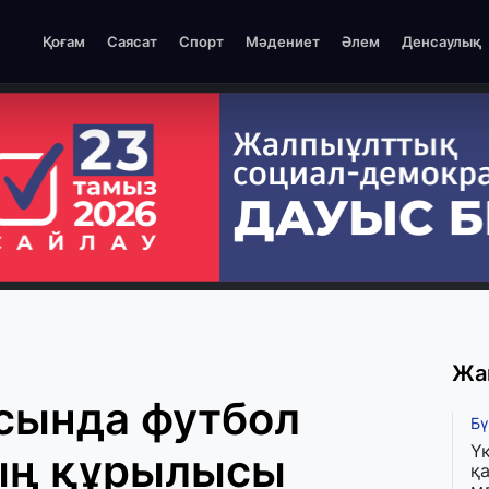
Қоғам
Саясат
Спорт
Мәдениет
Әлем
Денсаулық
Жа
сында футбол
Бү
Ү
ың құрылысы
қа