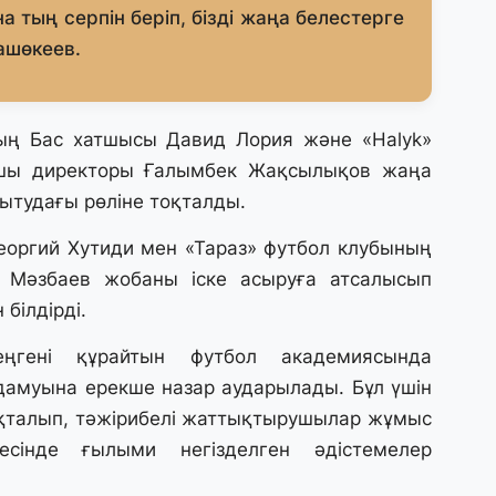
31
 тың серпін беріп, бізді жаңа белестерге
Қ
рашөкеев.
ұ
ж
ың Бас хатшысы Давид Лория және «Halyk»
31
шы директоры Ғалымбек Жақсылықов жаңа
«
м
ытудағы рөліне тоқталды.
қ
еоргий Хутиди мен «Тараз» футбол клубының
ен Мәзбаев жобаны іске асыруға атсалысып
31
П
білдірді.
Ш
гені құрайтын футбол академиясында
 дамуына ерекше назар аударылады. Бұл үшін
30
қталып, тәжірибелі жаттықтырушылар жұмыс
Т
а
есінде ғылыми негізделген әдістемелер
па