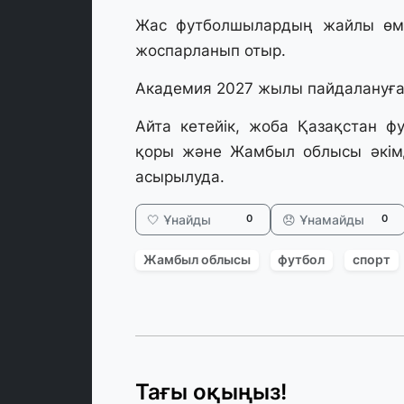
Жас футболшылардың жайлы өмір
жоспарланып отыр.
Академия 2027 жылы пайдалануға б
Айта кетейік, жоба Қазақстан 
қоры және Жамбыл облысы әкімді
асырылуда.
🤍 Ұнайды
😞 Ұнамайды
0
0
Жамбыл облысы
футбол
спорт
Тағы оқыңыз!