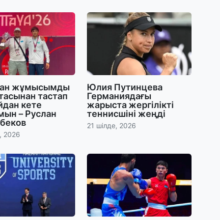
28
Қ
т
қ
28
Т
бе
ған жұмысымды
Юлия Путинцева
з
тасынан тастап
Германиядағы
йдан кете
жарыста жергілікті
мын – Руслан
теннисшіні жеңді
беков
27
21 шілде, 2026
, 2026
А
«
м
27
«
с