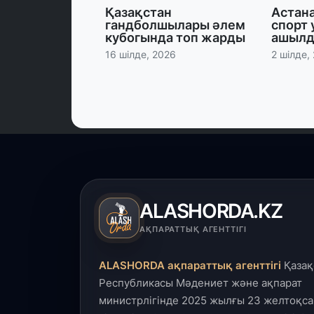
Қазақстан
Астан
гандболшылары әлем
спорт 
кубогында топ жарды
ашыл
16 шілде, 2026
2 шілде,
ALASHORDA.KZ
АҚПАРАТТЫҚ АГЕНТТІГІ
ALASHORDA ақпараттық агенттігі
Қазақ
Республикасы Мәдениет және ақпарат
министрлігінде 2025 жылғы 23 желтоқса