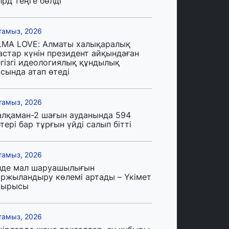
лрд теңге бөлді
тамыз, 2026
LMA LOVE: Алматы халықаралық
астар күнін президент айқындаған
егізгі идеологиялық құндылық
сында атап өтеді
тамыз, 2026
алқаман-2 шағын ауданында 594
тері бар тұрғын үйді салып бітті
тамыз, 2026
лде мал шаруашылығын
аржыландыру көлемі артады – Үкімет
тырысы
тамыз, 2026