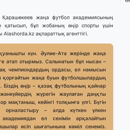
Ө
л
па
 Қарашөкеев жаңа футбол академиясының
не қатысып, бұл жобаның өңір спорты үшін
3 
ды
Alashorda.kz
ақпараттық агенттігі.
Қ
П
т
і қуанышты күн. Әулие-Ата жерінде жаңа
рге атап отырмыз. Салынатын бұл нысан –
1 
шақ чемпиондардың ордасы, ел намысын
К
е
н қорғайтын жаңа буын футболшылардың
а
Біздің өңір – қазақ футболының қайнар
 жанкүйердің жүрегін жаулаған даңқты
31
ор мақтаныш, кейінгі толқынға үлгі. Бүгін
А
е орналастыру – алда күткен үлкен
к
п
л академиядан ел сенімін арқалайтын
шылар өсіп шығатынына кәміл сенеміз.