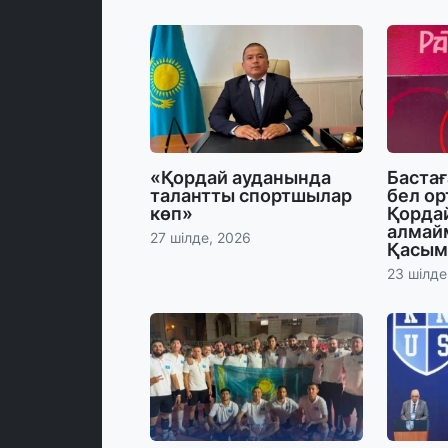
«Қордай ауданында
Баста
талантты спортшылар
бел ор
көп»
Қорда
алмай
27 шілде, 2026
Қасым
23 шілде