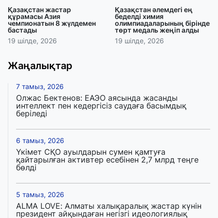
Қазақстан жастар
Қазақстан әлемдегі ең
құрамасы Азия
беделді химия
чемпионатын 8 жүлдемен
олимпиадаларының бірінде
бастады
төрт медаль жеңіп алды
19 шілде, 2026
19 шілде, 2026
Жаңалықтар
7 тамыз, 2026
Олжас Бектенов: ЕАЭО аясында жасанды
интеллект пен кедергісіз саудаға басымдық
беріледі
6 тамыз, 2026
Үкімет СҚО ауылдарын сумен қамтуға
қайтарылған активтер есебінен 2,7 млрд теңге
бөлді
5 тамыз, 2026
ALMA LOVE: Алматы халықаралық жастар күнін
президент айқындаған негізгі идеологиялық