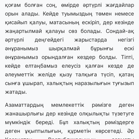
қоғам болған соң, өмірде әртүрлі жағдайлар
орын алады. Кейде туымыздың төмен немесе
қисайып қалуы, матасының ескіріп, дер кезінде
жаңартылмай қалауы сөз болады. Сондай-ақ
әртүрлі деңгейдегі жарыстарда негізгі
әнұранымыз шырқалмай бұрынғы ескі
әнұранымыз орындалған кездер болды. Тіпті,
кейде елтаңбамыз елеусіз қалған кезде де
әлеуметтік желіде қызу талқыға түсіп, қатаң
сынға ұшырап, халықтың наразылығын туғызып
жатады.
Азаматтардың мемлекеттік рәмізге деген
жанашырлығы дер кезінде олқылықты түзетуге
мүмкіндік береді. Бұл халықтың рәміздерге
деген ұқыптылығын, құрметін көрсетеді. Әр