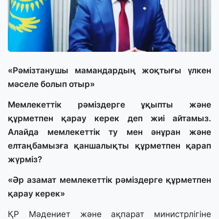
«Рәмізтанушы мамандардың жоқтығы үлкен
мәселе болып отыр»
Мемлекеттік рәміздерге ұқыпты және
құрметпен қарау керек деп жиі айтамыз.
Алайда мемлекеттік ту мен әнұран және
елтаңбамызға қаншалықты құрметпен қарап
жүрміз?
«Әр азамат мемлекеттік рәміздерге құрметпен
қарау керек»
ҚР Мәдениет және ақпарат министрлігіне