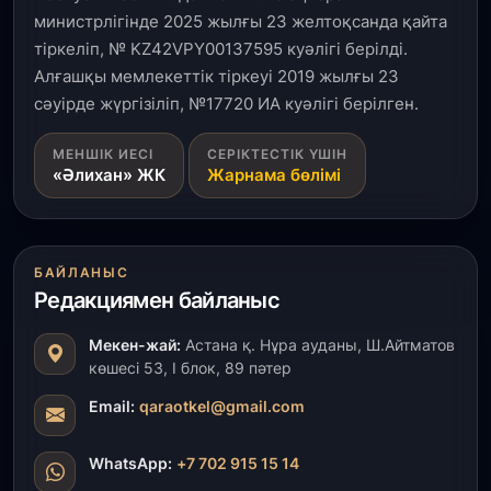
министрлігінде 2025 жылғы 23 желтоқсанда қайта
1 тамыз, 2026
тіркеліп, № KZ42VPY00137595 куәлігі берілді.
Кинопоиск Қазақстан азаматтарының ең
танымал онлайн-кинотеатрына айналды
Алғашқы мемлекеттік тіркеуі 2019 жылғы 23
сәуірде жүргізіліп, №17720 ИА куәлігі берілген.
31 шілде, 2026
МЕНШІК ИЕСІ
СЕРІКТЕСТІК ҮШІН
Ақмола облысындағы кездесуде кәсіпкерлер мен
«Әлихан» ЖК
Жарнама бөлімі
ұстаздар «Әділет» партиясына өз ұсыныстарын
айтты
31 шілде, 2026
БАЙЛАНЫС
ҚР Президенті Орталық Азия елдеріне
Редакциямен байланыс
ұзақмерзімді ынтымақтастық жоспарын әзірлеуді
ұсынды
Мекен-жай:
Астана қ. Нұра ауданы, Ш.Айтматов
көшесі 53, І блок, 89 пәтер
31 шілде, 2026
«Ауыл аманаты»: Түркістанда 30,2 млрд теңгеге
Email:
qaraotkel@gmail.com
4 223 жоба қаржыландырылды
WhatsApp:
+7 702 915 15 14
31 шілде, 2026