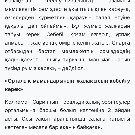
Қазақстан Республикасының азаматы
мемлекеттік рәміздерге ұқыптылықпен қарауға,
өзгелерден құрметпен қарауын талап етуіне
құқылы деп ойлаймын. Бұл жұмыс жалғасын
табуы керек. Себебі, қоғам өзгеріп, ұрпақ
алмасып, жас ұрпақ өмірге келіп жатыр. Оларға
отбасыдан бастап мемлекеттік рәміздердің
қадір-қасиетін, шығу тарихын, мән-мағынасын
түсіндіруіміз керек», – дейді ол.
«Орталық мамандарының жалақысын көбейту
керек»
Қалқаман Саринның Геральдикалық зерттеулер
орталығына басшы болып келгеніне 2 айдан
асты. Осы уақыт аралығында салаға қатысты
көптеген мәселе бар екенін байқаған.