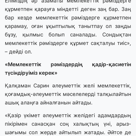
Еліміздің әр азаматы мемлекеттік рәміздерге
құрметпен қарауға міндетті деген заң бар. Заң
бар кезде мемлекеттік рәміздерге құрметпен
қарамау, оған ұқыптылық танытпау ол заңды
бұзу, қылмыс болып саналады. Сондықтан
мемлекеттік рәміздерге құрмет сақталуы тиіс»,
– дейді ол.
«Мемлекеттік рәміздердің қадір-қасиетін
түсіндіруіміз керек»
Қалқаман Сарин әлеуметтік желі мемлекеттік,
қоғамдық-әлеуметтік мәселелерді талқылайтын
ашық алаңға айналғанын айтады.
«Қазір үкімет әлеуметтік желідегі адамдардың
пікірімен санасқан соң халықтың үні, арыз-
шағымы сол жерде айтылып жатады. Әйтсе де