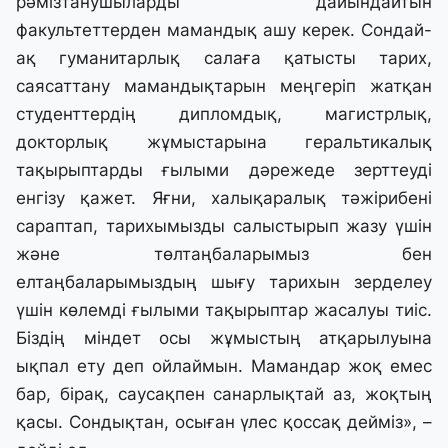
рәмізтанушыларды дайындайтын
факультеттерден мамандық ашу керек. Сондай-
ақ гуманитарлық салаға қатысты тарих,
саясаттану мамандықтарын меңгеріп жатқан
студенттердің дипломдық, магистрлық,
докторлық жұмыстарына геральтикалық
тақырыптарды ғылыми дәрежеде зерттеуді
енгізу қажет. Яғни, халықаралық тәжірибені
сараптап, тарихымызды салыстырып жазу үшін
және төлтаңбаларымыз бен
елтаңбаларымыздың шығу тарихын зерделеу
үшін көлемді ғылыми тақырыптар жасалуы тиіс.
Біздің міндет осы жұмыстың атқарылуына
ықпал ету деп ойлаймын. Мамандар жоқ емес
бар, бірақ, саусақпен санарлықтай аз, жоқтың
қасы. Сондықтан, осыған үлес қоссақ дейміз», –