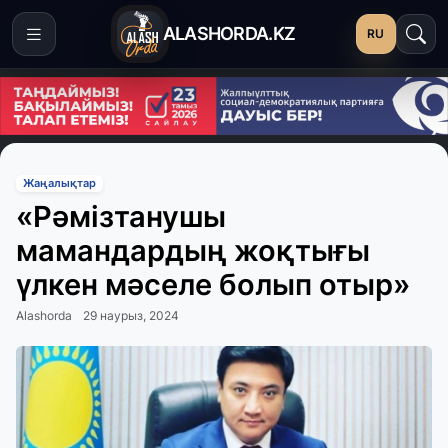
ALASHORDA.KZ
RU
Жаңалықтар
«Рәмізтанушы
мамандардың жоқтығы
үлкен мәселе болып отыр»
Alashorda
29 наурыз, 2024