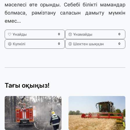
мәселесі өте орынды. Себебі білікті мамандар
болмаса, рәмізтану саласын дамыту мүмкін
емес…
🤍 Ұнайды
😞 Ұнамайды
0
0
😄 Күлкілі
😡 Шектен шыққан
0
0
Тағы оқыңыз!