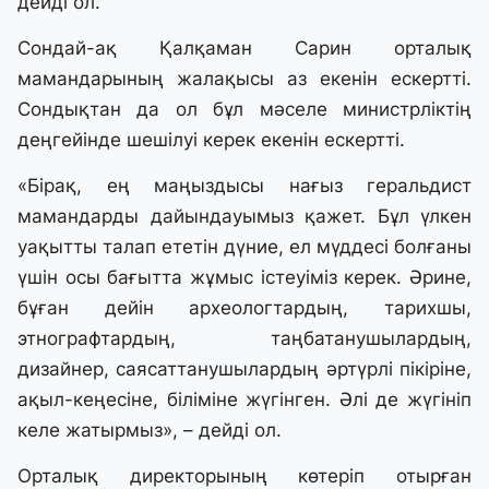
дейді ол.
Сондай-ақ Қалқаман Сарин орталық
мамандарының жалақысы аз екенін ескертті.
Сондықтан да ол бұл мәселе министрліктің
деңгейінде шешілуі керек екенін ескертті.
«Бірақ, ең маңыздысы нағыз геральдист
мамандарды дайындауымыз қажет. Бұл үлкен
уақытты талап ететін дүние, ел мүддесі болғаны
үшін осы бағытта жұмыс істеуіміз керек. Әрине,
бұған дейін археологтардың, тарихшы,
этнографтардың, таңбатанушылардың,
дизайнер, саясаттанушылардың әртүрлі пікіріне,
ақыл-кеңесіне, біліміне жүгінген. Әлі де жүгініп
келе жатырмыз», – дейді ол.
Орталық директорының көтеріп отырған