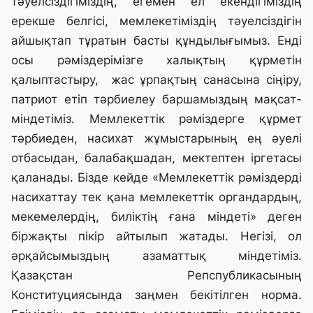
тәуелсіздігіміздің, егемен ел екендігіміздің
ерекше белгісі, мемлекетіміздің тәуелсіздігін
айшықтап тұратын басты құндылығымыз. Енді
осы рәміздерімізге халықтың құрметін
қалыптастыру, жас ұрпақтың санасына сіңіру,
патриот етіп тәрбиелеу баршамыздың мақсат-
міндетіміз. Мемлекеттік рәміздерге құрмет
тәрбиеден, насихат жұмыстарының ең әуелі
отбасыдан, балабақшадан, мектептен іргетасы
қаланады. Бізде кейде «Мемлекеттік рәміздерді
насихаттау тек қана мемлекеттік органдардың,
мекемелердің, биліктің ғана міндеті» деген
біржақты пікір айтылып жатады. Негізі, ол
әрқайсымыздың азаматтық міндетіміз.
Қазақстан Репспубликасының
Конституциясында заңмен бекітілген норма.