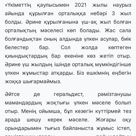
«Үкіметтің қаулысымен 2021 жылы наурыз
айында құрылған орталыққа небәрі 3 жыл
болды. Әрине құрылғанына үш-ақ жыл болған
орталықтың мәселесі көп болады. Жас сала
болғандықтан оның алдында үлкен асулар, биік
белестер бар. Сол жолда көптеген
қиындықтардың бар екеніне көз жетіп отыр.
Әрине үш жылдың ішінде орталық мүмкіндігінше
үлкен жұмыстар атқарды. Біз ешкімнің еңбегін
жоққа шығармаймыз.
Әйтсе де геральдист, рәмізтанушы
мамандардың жоқтығы үлкен мәселе болып
отыр. Менің ойымша, бұл кезегін күттірмей тез
арада шешу керек мәселе. Жоғары оқу
орындарымен тығыз байланыста жұмыс істеп,