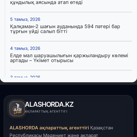
құндылық аясында атап өтеді
5 тамыз, 2026
Қалқаман-2 шағын ауданында 594 пәтері бар
тұрғын үйді салып бітті
4 тамыз, 2026
Елде мал шаруашылығын қаржыландыру көлемі
артады – Үкімет отырысы
3 тамыз, 2026
Өңірлерде жаңа вокзалдар, су құбыры,
логистикалық хаб және тұрғын үйлер
пайдалануға берілді
ALASHORDA.KZ
3 тамыз, 2026
АҚПАРАТТЫҚ АГЕНТТІГІ
Қызылордада 300 орындық аурухана,
Президенттік кітапхана және жаңа театр
ALASHORDA ақпараттық агенттігі
Қазақстан
салынып жатыр
Республикасы Мәдениет және ақпарат