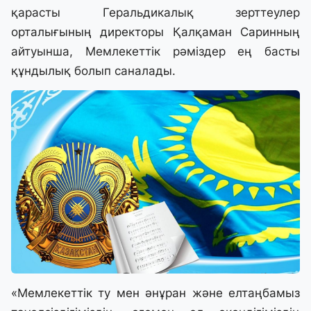
қарасты Геральдикалық зерттеулер
орталығының директоры Қалқаман Саринның
айтуынша, Мемлекеттік рәміздер ең басты
құндылық болып саналады.
«Мемлекеттік ту мен әнұран және елтаңбамыз