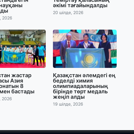
28
 науқаны
әкімі тағайындалды
лды
Қ
20 шілде, 2026
т
, 2026
қ
28
Т
бе
з
стан жастар
Қазақстан әлемдегі ең
27
асы Азия
беделді химия
А
онатын 8
олимпиадаларының
«
мен бастады
бірінде төрт медаль
м
жеңіп алды
, 2026
19 шілде, 2026
27
«
с