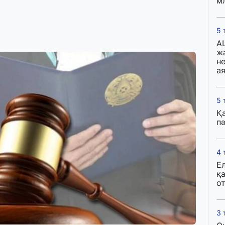
м
5 
A
ж
н
ая
5 
Қ
пә
4 
Е
қ
о
3 