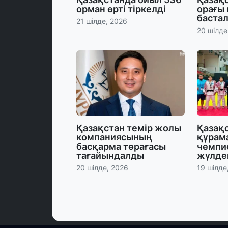
орман өрті тіркелді
орағы
баста
21 шілде, 2026
20 шілде
Қазақстан темір жолы
Қазақ
компаниясының
құрам
басқарма төрағасы
чемпи
тағайындалды
жүлде
20 шілде, 2026
19 шілде