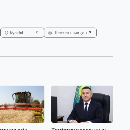
30
Қ
н
ш
😄 Күлкілі
😡 Шектен шыққан
0
0
29
С
ә
29
Қ
ұ
29
Т
н
танда егін
Теміртау қаласының