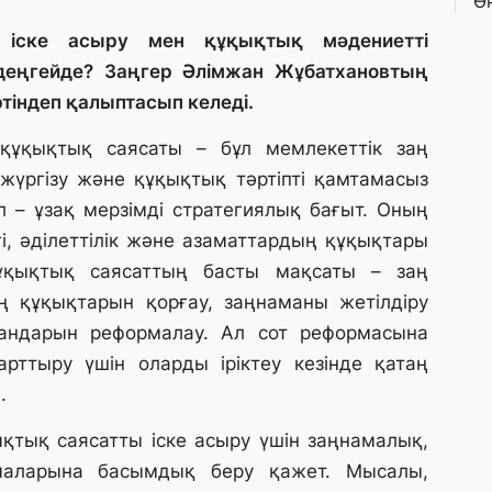
Ө
л
па
ы іске асыру мен құқықтық мәдениетті
еңгейде? Заңгер Әлімжан Жұбатхановтың
тіндеп қалыптасып келеді.
3 
Қ
құқықтық саясаты – бұл мемлекеттік заң
П
т
 жүргізу және құқықтық тәртіпті қамтамасыз
л – ұзақ мерзімді стратегиялық бағыт. Оның
1 
ігі, әділеттілік және азаматтардың құқықтары
К
ұқықтық саясаттың басты мақсаты – заң
е
ың құқықтарын қорғау, заңнаманы жетілдіру
а
андарын реформалау. Ал сот реформасына
 арттыру үшін оларды іріктеу кезінде қатаң
31
.
А
к
п
қықтық саясатты іске асыру үшін заңнамалық,
маларына басымдық беру қажет. Мысалы,