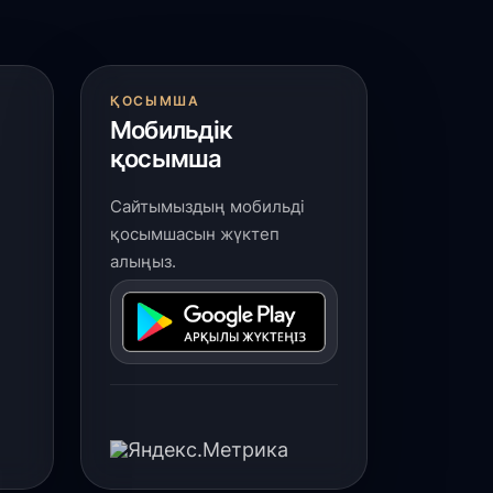
 шілде, 2026
рендтелген трамвайлар Павлодар
ұрғындарын «Әділетті болашақ»
ағдарламасымен таныстырады
ҚОСЫМША
Мобильдік
қосымша
 шілде, 2026
лімізде 15,9 млн тонна жемшөп
Сайтымыздың мобильді
айындалды - АШМ
қосымшасын жүктеп
алыңыз.
 шілде, 2026
үркістан облысы 2026 жылдың І
артыжылдығын 126,3 пайыздық
сіммен қорытындылап, республикада
өш бастады
 шілде, 2026
Қордай ауданында 37 кітапхана
қырмандарға қызмет көрсетіп