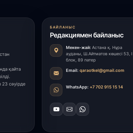
27
Б
т
б
БАЙЛАНЫС
Редакциямен байланыс
27
Мекен-жай:
Астана қ. Нұра
Е
ауданы, Ш.Айтматов көшесі 53, І
стан
д
блок, 89 пәтер
нда қайта
Email:
qaraotkel@gmail.com
27
ілді.
Т
 23 сәуірде
WhatsApp:
+7 702 915 15 14
ж
ө
к
25
«
о