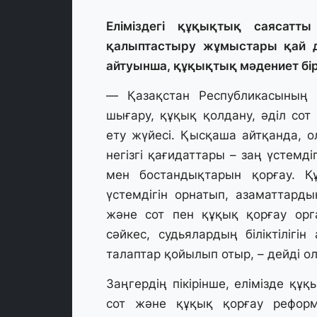
Еліміздегі құқықтық саясатт
қалыптастыру жұмыстары қай д
айтуынша, құқықтық мәдениет бір
— Қазақстан Республикасының 
шығару, құқық қолдану, әділ сот
ету жүйесі. Қысқаша айтқанда, о
негізгі қағидаттары – заң үстемд
мен бостандықтарын қорғау. Қ
үстемдігін орнатып, азаматтард
және сот пен құқық қорғау орг
сәйкес, судьялардың біліктілігін
талаптар қойылып отыр, – дейді ол
Заңгердің пікірінше, елімізде құ
сот және құқық қорғау рефор