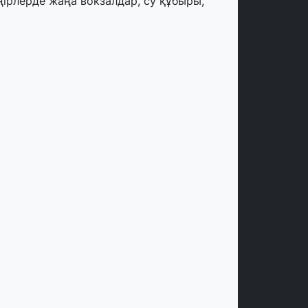
ңірлерде жаңа вокзалдар, су құбыры,
огистикалық хаб және тұрғын үйлер
йдалануға берілді
тамыз, 2026
ызылордада 300 орындық аурухана,
резиденттік кітапхана және жаңа
еатр салынып жатыр
тамыз, 2026
инопоиск Қазақстан азаматтарының
ң танымал онлайн-кинотеатрына
йналды
 шілде, 2026
қмола облысындағы кездесуде
әсіпкерлер мен ұстаздар «Әділет»
артиясына өз ұсыныстарын айтты