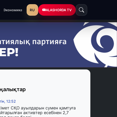
RU
ALASHORDA TV
Экономика
ңалықтар
гін, 12:52
кімет СҚО ауылдарын сумен қамтуға
йтарылған активтер есебінен 2,7