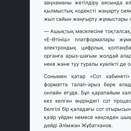
заңнаманы жетілдіру аясында әл
қылмыстық кодексті жаңарту сия
жыл сайын жаңғырту жұмыстары жүр
— Ашықтық мәселесіне тоқталсақ,
«Е-Өтініш» платформалары жұм
электрондық цифрлық қолтаңба
органға арыз-шағым жолдай алады.
неке және туу туралы куәлікті де 
Сонымен қатар «Сот кабинеті
форматта талап-арыз бере алад
онлайн өтуде. Бұл қарапайым халы
кез келген өңіріндегі сот проце
белгілі бір қаладағы сот отырысы
қазір үйден немесе кеңседен шық
дейді Әлімжан Жұбатханов.