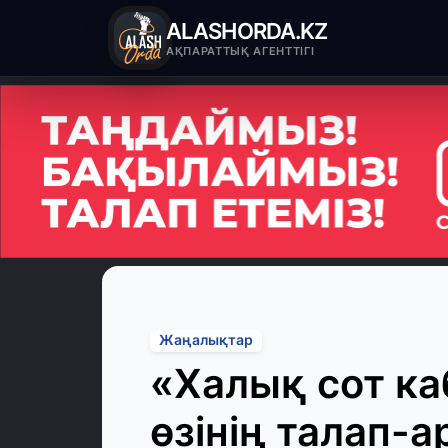
ALASHORDA.KZ
АҚПАРАТТЫҚ АГЕНТТІГІ
Жаңалықтар
«Халық сот ка
өзінің талап-