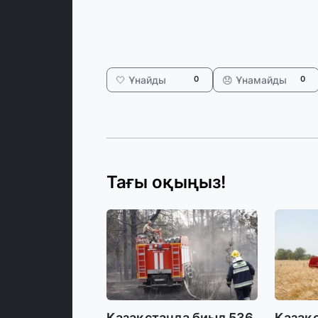
🤍 Ұнайды
😞 Ұнамайды
0
0
Тағы оқыңыз!
Қазақстанда биыл 536
Қазақс