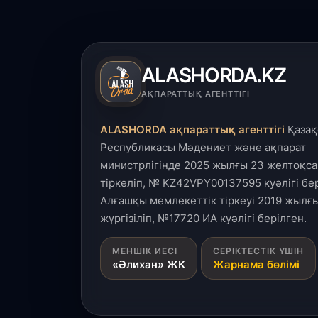
ALASHORDA.KZ
АҚПАРАТТЫҚ АГЕНТТІГІ
ALASHORDA ақпараттық агенттігі
Қазақ
Республикасы Мәдениет және ақпарат
министрлігінде 2025 жылғы 23 желтоқса
тіркеліп, № KZ42VPY00137595 куәлігі бер
Алғашқы мемлекеттік тіркеуі 2019 жылғы
жүргізіліп, №17720 ИА куәлігі берілген.
МЕНШІК ИЕСІ
СЕРІКТЕСТІК ҮШІН
«Әлихан» ЖК
Жарнама бөлімі