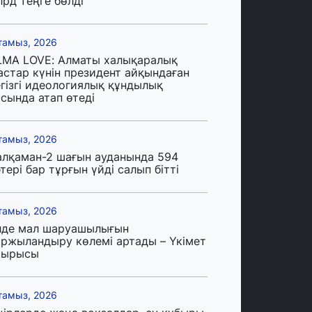
лрд теңге бөлді
тамыз, 2026
LMA LOVE: Алматы халықаралық
астар күнін президент айқындаған
егізгі идеологиялық құндылық
сында атап өтеді
тамыз, 2026
алқаман-2 шағын ауданында 594
тері бар тұрғын үйді салып бітті
тамыз, 2026
лде мал шаруашылығын
аржыландыру көлемі артады – Үкімет
тырысы
тамыз, 2026