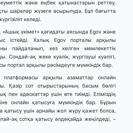
еуметтік және еңбек қатынастарын реттеу,
31
Қ
қты шаралар жүзеге асырылуда. Бұл бағытта
ұ
гізіліп келеді.
ж
 «Ашық үкімет» қағидаты аясында Egov және
31
ыс істейді. Халық Egov порталы арқылы
«
ны пайдаланып, кез келген мемлекеттік
м
 Сондай-ақ жеке куәлік, жүргізуші куәлігі,
қ
осы портал арқылы рәсімдеуге мүмкіндік бар.
31
» платформасы арқылы азаматтар онлайн
П
ы. Қазір сот отырыстарының басым бөлігі
Ш
қ пен адвокаттар үшін өте тиімді. Еліміздің
сіне онлайн қатысуға мүмкіндік бар. Бұрын
30
на қатысу үшін арнайы жол жүру қажет болса,
Т
а
пай-ақ сотқа қатысу әлдеқайда жеңілдеді, –
па