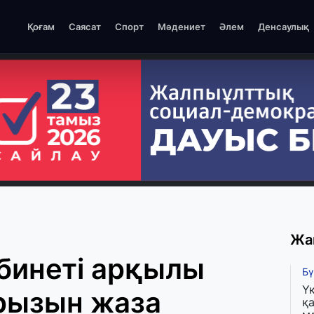
Қоғам
Саясат
Спорт
Мәдениет
Әлем
Денсаулық
Жа
бинеті арқылы
Бү
Ү
арызын жаза
қа